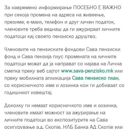
За навремено информирање ПОСЕБНО Е ВАЖНО
при секоја промена на адреса на живеење,
презиме, е-маил, телефон и друг личен податок,
членовите треба веднаш да ги ажурираат личните
податоци кај своето пензиско друштво.
Членовите на пензиските фондови Сава пензиски
фонд и Сава пензија плус промената на личните
податоци можат да ја направат со најава на Лична
сметка преку веб сајтот
www.sava-penzisko.mk
или
преку мобилната апликација
Сава пензиско план
,
со корисничкото име и лозинка кои ги добиваат со
годишниот извештај.
Доколку ги немаат корисничкото име и лозинка,
членовите имаат можност за ажурирање на
личните податоци во експозитурите на Сава
осигурување а.д. Скопје, НЛБ Банка АД Скопје или