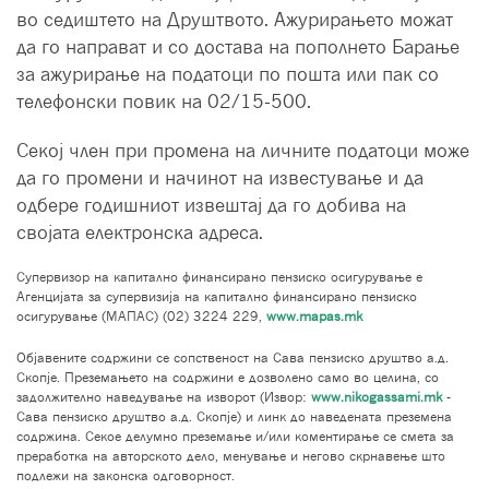
во седиштето на Друштвото. Ажурирањето можат
да го направат и со достава на пополнето Барање
за ажурирање на податоци по пошта или пак со
телефонски повик на 02/15-500.
Секој член при промена на личните податоци може
да го промени и начинот на известување и да
одбере годишниот извештај да го добива на
својата електронска адреса.
Супервизор на капитално финансирано пензиско осигурување е
Агенцијата за супервизија на капитално финансирано пензиско
осигурување (МАПАС) (02) 3224 229,
www.mapas.mk
Објавените содржини се сопственост на Сава пензиско друштво а.д.
Скопје. Преземањето на содржини е дозволено само во целина, со
задолжително наведување на изворот (Извор:
www.nikogassami.mk
-
Сава пензиско друштво а.д. Скопје) и линк до наведената преземена
содржина. Секое делумно преземање и/или коментирање се смета за
преработка на авторското дело, менување и негово скрнавење што
подлежи на законска одговорност.