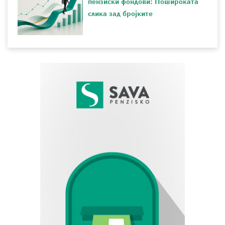
пензиски фондови: Пошироката
слика зад бројките