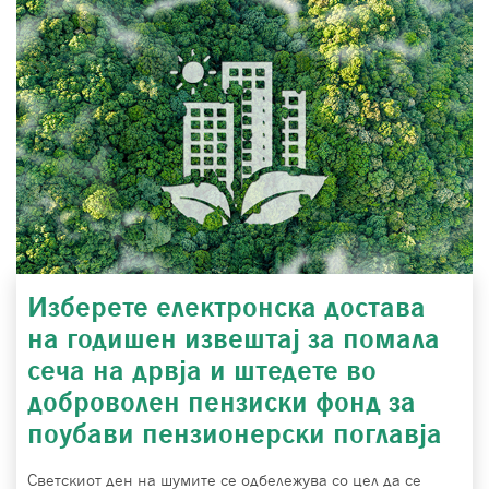
Изберете електронска достава
на годишен извештај за помала
сеча на дрвја и штедете во
доброволен пензиски фонд за
поубави пензионерски поглавја
Светскиот ден на шумите се одбележува со цел да се