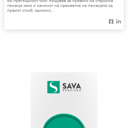
Во претходниот блог пишував за правото на старосна
пензија како и начинот на пресметка на пензијата од
првиот столб, односно…