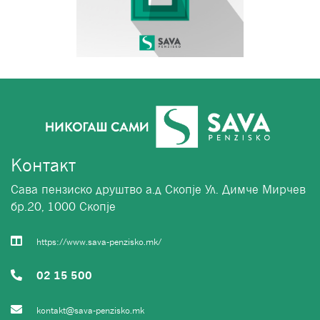
Контакт
Сава пензиско друштво а.д Скопје Ул. Димче Мирчев
бр.20, 1000 Скопје
https://www.sava-penzisko.mk/
02 15 500
kontakt@sava-penzisko.mk