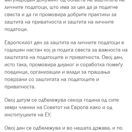
личните податоци, што има за цел да ја подигне
свеста и да ги промовира добрите практики за
заштита на приватноста и заштита на личните
податоци.
Европскиот ден за заштита на личните податоци е
годишен настан кој ја подига свеста за важноста на
заштитата на податоците и приватноста. Овој ден,
исто така, промовира дијалог и соработка помеѓу
поединци, организации и влади за прашања
поврзани со заштитата на податоците и
приватноста.
Овој датум се одбележува секоја година од сите
земји членки на Советот на Европа како и од
институциите на ЕУ.
Овој ден се одбележува и во нашата држава, и по