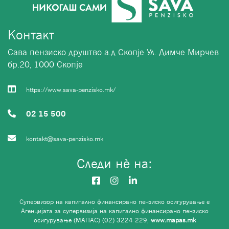
Контакт
Сава пензиско друштво а.д Скопје Ул. Димче Мирчев
бр.20, 1000 Скопје
https://www.sava-penzisko.mk/
02 15 500
kontakt@sava-penzisko.mk
Следи нѐ на:
Супервизор на капитално финансирано пензиско осигурување е
Агенцијата за супервизија на капитално финансирано пензиско
осигурување (МАПАС) (02) 3224 229,
www.mapas.mk