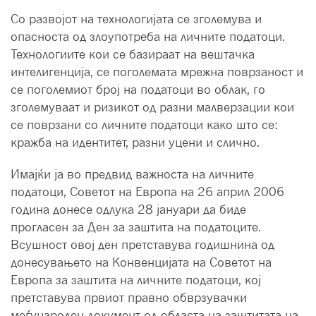
Со развојот на технологијата се зголемува и
опасноста од злоупотреба на личните податоци.
Технологиите кои се базираат на вештачка
интелигенција, се поголемата мрежна поврзаност и
се поголемиот број на податоци во облак, го
зголемуваат и ризикот од разни малверзации кои
се поврзани со личните податоци како што се:
кражба на идентитет, разни уцени и слично.
Имајќи ја во предвид важноста на личните
податоци, Советот на Европа на 26 април 2006
година донесе одлука 28 јануари да биде
прогласен за Ден за заштита на податоците.
Всушност овој ден претставува годишнина од
донесувањето на Конвенцијата на Советот на
Европа за заштита на личните податоци, кој
претставува првиот правно обврзувачки
меѓународен документ од областа на заштитата на