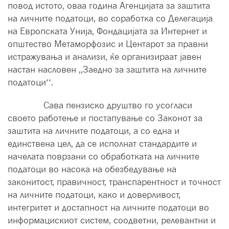
повод истото, оваа година Агенцијата за заштита
на личните податоци, во соработка со Делегација
на Европската Унија, Фондацијата за Интернет и
општество Метаморфозис и Центарот за правни
истражувања и анализи, ќе организираат јавен
настан насловен ,,Заедно за заштита на личните
податоци‘‘.
Сава пензиско друштво го усогласи
своето работење и постапување со Законот за
заштита на личните податоци, а со една и
единствена цел, да се исполнат стандардите и
начелата поврзани со обработката на личните
податоци во насока на обезбедување на
законитост, правичност, транспарентност и точност
на личните податоци, како и доверливост,
интегритет и достапност на личните податоци во
информацискиот систем, соодветни, релевантни и