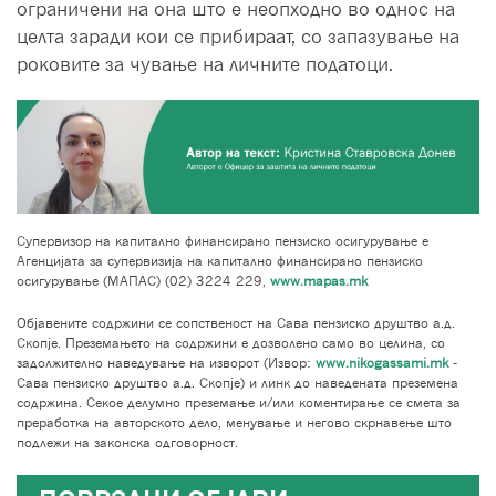
ограничени на она што е неопходно во однос на
целта заради кои се прибираат, со запазување на
роковите за чување на личните податоци.
Супервизор на капитално финансирано пензиско осигурување е
Агенцијата за супервизија на капитално финансирано пензиско
осигурување (МАПАС) (02) 3224 229,
www.mapas.mk
Објавените содржини се сопственост на Сава пензиско друштво а.д.
Скопје. Преземањето на содржини е дозволено само во целина, со
задолжително наведување на изворот (Извор:
www.nikogassami.mk
-
Сава пензиско друштво а.д. Скопје) и линк до наведената преземена
содржина. Секое делумно преземање и/или коментирање се смета за
преработка на авторското дело, менување и негово скрнавење што
подлежи на законска одговорност.