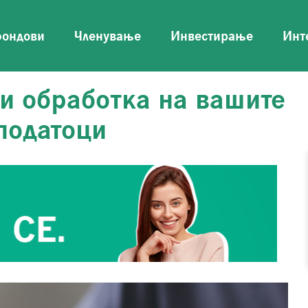
фондови
Членување
Инвестирање
Инт
ри обработка на вашите
податоци