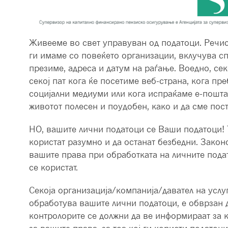
Живееме во свет управуван од податоци. Речис
ги имаме со повеќето организации, вклучува с
презиме, адреса и датум на раѓање. Воедно, се
секој пат кога ќе посетиме веб-страна, кога п
социјални медиуми или кога испраќаме е-пошта
животот полесен и поудобен, како и да сме пост
НО, вашите лични податоци се Ваши податоци! Т
користат разумно и да останат безбедни. Закон
вашите права при обработката на личните пода
се користат.
Секоја организација/компанија/давател на услуг
обработува вашите лични податоци, е обврзан д
контролорите се должни да ве информираат за 