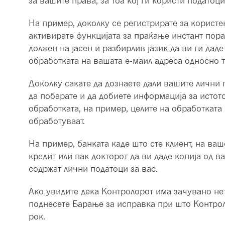
за вашите права, за тоа кој ги користи податоц
На пример, доколку се регистрирате за користењ
активирате функцијата за праќање инстант пора
должен на јасен и разбирлив јазик да ви ги да
обработката на вашата е-маил адреса односно т
Доколку сакате да дознаете дали вашите лични 
да побарате и да добиете информација за истот
обработката, на пример, целите на обработката
обработуваат.
На пример, банката каде што сте клиент, на ва
кредит или пак докторот да ви даде копија од 
содржат лични податоци за вас.
Ако увидите дека Контролорот има зачувано не
поднесете Барање за исправка при што Контрол
рок.