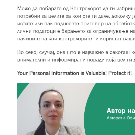
Може да побарате од Контролорот да ги избриш
потребни за целите за кои сте ги дале, доколку 
истите или пак поднесете приговор на обработ
лични податоци е барањето за ограничување н
начините на кои контролорите ги користат ваши
Во секој случај, она што е најважно е секогаш 
внимателни и информирани поради која цел ги д
Your Personal Information is Valuable! Protect it!