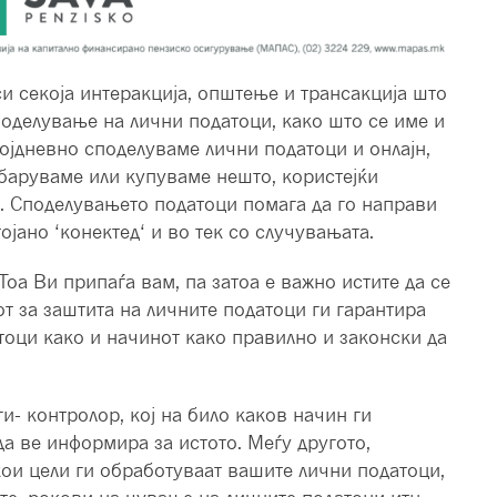
и секоја интеракција, општење и трансакција што
поделување на лични податоци, како што се име и
којдневно споделуваме лични податоци и онлајн,
ребаруваме или купуваме нешто, користејќи
. Споделувањето податоци помага да го направи
ојано ‘конектед‘ и во тек со случувањата.
оа Ви припаѓа вам, па затоа е важно истите да се
от за заштита на личните податоци ги гарантира
тоци како и начинот како правилно и законски да
и- контролор, кој на било каков начин ги
а ве информира за истото. Меѓу другото,
кои цели ги обработуваат вашите лични податоци,