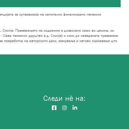
нцијата за супервизија на капитално финансирано пензиско
. Скопје. Преземањето на содржини е дозволено само во целина, со
- Сава пензиско друштво а.д. Скопје) и линк до наведената преземена
за преработка на авторското дело, менување и негово скрнавење што
Следи нѐ на: