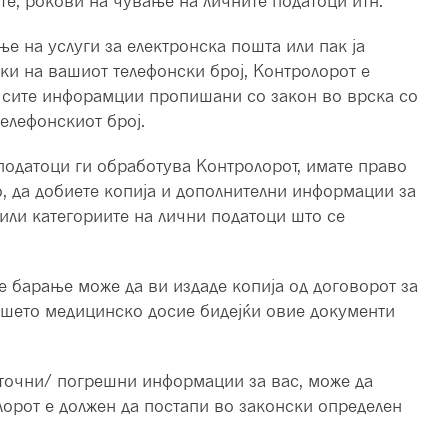
ите, рокови на чување на личните податоци итн.
е на услуги за електронска пошта или пак ја
ки на вашиот телефонски број, Контролорот е
де сите инфорамции пропишани со закон во врска со
елефонскиот број.
податоци ги обработува Контролорот, имате право
о, да добиете копија и дополнителни информации за
 или категориите на лични податоци што се
ше барање може да ви издаде копија од договорот за
вашето медицинско досие бидејќи овие документи
точни/ погрешни информации за вас, може да
орот е должен да постапи во законски определен