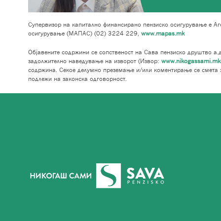
Супервизор на капитално финансирано пензиско осигурување е Аге
осигурување (МАПАС) (02) 3224 229,
www.mapas.mk
Објавените содржини се сопственост на Сава пензиско друштво а.д
задолжително наведување на изворот (Извор:
www.nikogassami.mk
содржина. Секое делумно преземање и/или коментирање се смета 
подлежи на законска одговорност.