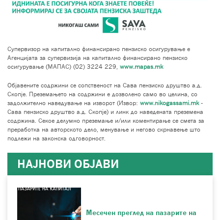
Супервизор на капитално финансирано пензиско осигурување е
Агенцијата за супервизија на капитално финансирано пензиско
осигурување (МАПАС) (02) 3224 229,
www.mapas.mk
Објавените содржини се сопственост на Сава пензиско друштво а.д.
Скопје. Преземањето на содржини е дозволено само во целина, со
задолжително наведување на изворот (Извор:
www.nikogassami.mk
-
Сава пензиско друштво а.д. Скопје) и линк до наведената преземена
содржина. Секое делумно преземање и/или коментирање се смета за
преработка на авторското дело, менување и негово скрнавење што
подлежи на законска одговорност.
НАЈНОВИ ОБЈАВИ
Месечен преглед на пазарите на