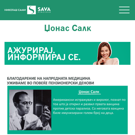
Џонас Салк