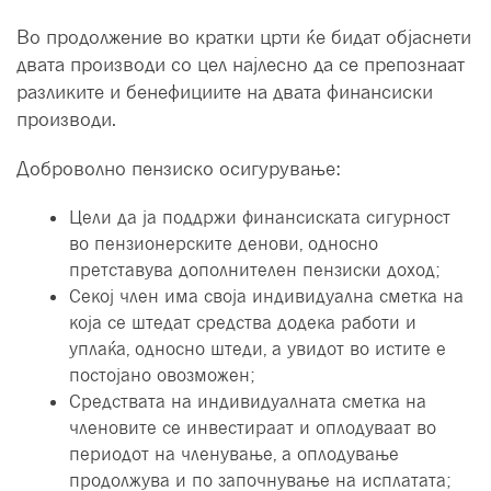
Во продолжение во кратки црти ќе бидат објаснети
двата производи со цел најлесно да се препознаат
разликите и бенефициите на двата финансиски
производи.
Доброволно пензиско осигурување:
Цели да ја поддржи финансиската сигурност
во пензионерските денови, односно
претставува дополнителен пензиски доход;
Секој член има своја индивидуална сметка на
која се штедат средства додека работи и
уплаќа, односно штеди, а увидот во истите е
постојано овозможен;
Средствата на индивидуалната сметка на
членовите се инвестираат и оплодуваат во
периодот на членување, а оплодување
продолжува и по започнување на исплатата;