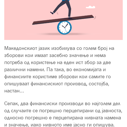
Македонскиот јазик изобилува со голем број на
зборови кои имаат засебно значење и нема
потреба од користење на еден ист збор за две
различни намени. Па така, во економијата и
финансиите користиме зборови кои самите го
опишуваат финансискиот производ, состојба,
настан…
Сепак, два финансиски производи во најголем дел
од случаите се погрешно перцепирани од јавноста,
односно погрешно е перцепирана нивната намена
и значење, иако нивното име јасно ги опишува.