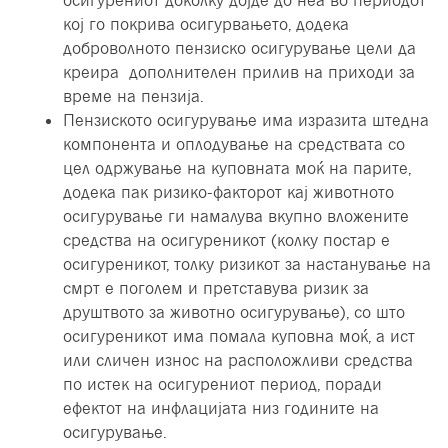
осигурениот доколку дојде до неа во периодот
кој го покрива осигурвањето, додека
доброволното пензиско осигурување цели да
креира дополнителен прилив на приходи за
време на пензија.
Пензиското осигурување има изразита штедна
компонента и оплодување на средствата со
цел одржување на куповната моќ на парите,
додека пак ризико-факторот кај животното
осигурување ги намалува вкупно вложените
средства на осигуреникот (колку постар е
осигуреникот, толку ризикот за настанување на
смрт е поголем и претставува ризик за
друштвото за животно осигурување), со што
осигуреникот има помала куповна моќ, а ист
или сличен износ на расположливи средства
по истек на осигурениот период, поради
ефектот на инфлацијата низ годините на
осигурување.