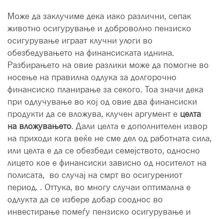
Може да заклучиме дека иако различни, сепак
животно осигурување и доброволно пензиско
осигурување играат клучни улоги во
обезбедувањето на финансиската иднина.
Разбирањето на овие разлики може да помогне во
носење на правилна одлука за долгорочно
финансиско планирање за секого. Тоа значи дека
при одлучување во кој од овие два финансиски
продукти да се вложува, клучен аргумент е
целта
на вложувањето
. Дали целта е дополнителен извор
на приходи кога веќе не сме дел од работната сила,
или целта е да се обезбеди семејството, односно
лицето кое е финансиски зависно од носителот на
полисата, во случај на смрт во осигурениот
период. . Оттука, во многу случаи оптимална е
одлукта да се избере добар сооднос во
инвестирање помеѓу пензиско осигурување и