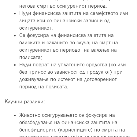
негова смрт во осигурениот период;
Нуди финансиска заштита на семејството или
лицата кои се финансиски зависни од
осигуреникот;
Се фокусира на финансиска заштита на
блиските и саканите во случај на смрт на
осигуреникот во периодот на важење на
полисата;
Нуди поврат на уплатените средства (со или
без принос во зависност од продуктот) при
доживување по истекот на договорениот
период на полисата.
Клучни разлики:
Животно осигурувањето се фокусира на
обезбедување на финансиска заштита на
бенефициерите (корисниците) по смртта на