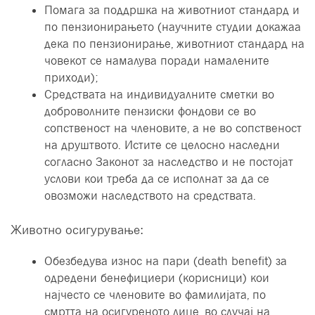
Помага за поддршка на животниот стандард и
по пензионирањето (научните студии докажаа
дека по пензионирање, животниот стандард на
човекот се намалува поради намалените
приходи);
Средствата на индивидуалните сметки во
доброволните пензиски фондови се во
сопственост на членовите, а не во сопственост
на друштвото. Истите се целосно наследни
согласно Законот за наследство и не постојат
услови кои треба да се исполнат за да се
овозможи наследството на средствата.
Животно осигурување:
Обезбедува износ на пари (death benefit) за
одредени бенефициери (корисници) кои
најчесто се членовите во фамилијата, по
смртта на осигуреното лице, во случај на