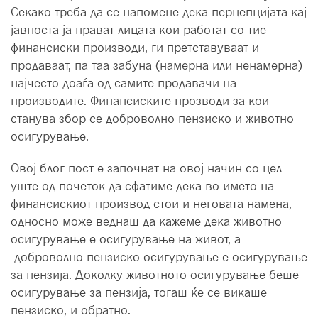
Секако треба да се напомене дека перцепцијата кај
јавноста ја прават лицата кои работат со тие
финансиски производи, ги претставуваат и
продаваат, па таа забуна (намерна или ненамерна)
најчесто доаѓа од самите продавачи на
производите. Финансиските прозводи за кои
станува збор се доброволно пензиско и животно
осигурување.
Овој блог пост е започнат на овој начин со цел
уште од почеток да сфатиме дека во името на
финансискиот производ стои и неговата намена,
односно може веднаш да кажеме дека животно
осигурување е осигурување на живот, а
доброволно пензиско осигурување е осигурување
за пензија. Доколку животното осигурување беше
осигурување за пензија, тогаш ќе се викаше
пензиско, и обратно.