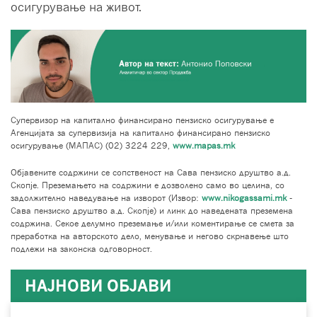
осигурување на живот.
Супервизор на капитално финансирано пензиско осигурување е
Агенцијата за супервизија на капитално финансирано пензиско
осигурување (МАПАС) (02) 3224 229,
www.mapas.mk
Објавените содржини се сопственост на Сава пензиско друштво а.д.
Скопје. Преземањето на содржини е дозволено само во целина, со
задолжително наведување на изворот (Извор:
www.nikogassami.mk
-
Сава пензиско друштво а.д. Скопје) и линк до наведената преземена
содржина. Секое делумно преземање и/или коментирање се смета за
преработка на авторското дело, менување и негово скрнавење што
подлежи на законска одговорност.
НАЈНОВИ ОБЈАВИ