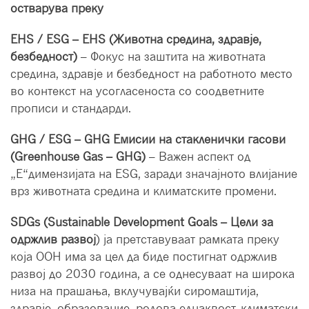
остварува преку
EHS / ESG – EHS (Животна средина, здравје,
безбедност)
– Фокус на заштита на животната
средина, здравје и безбедност на работното место
во контекст на усогласеноста со соодветните
прописи и стандарди.
GHG / ESG – GHG Емисии на стакленички гасови
(Greenhouse Gas – GHG)
– Важен аспект од
„Е“димензијата на ESG, заради значајното влијание
врз животната средина и климатските промени.
SDGs (Sustainable Development Goals – Цели за
одржлив развој
) ја претставуваат рамката преку
која ООН има за цел да биде постигнат одржлив
развој до 2030 година, а се однесуваат на широка
низа на прашања, вклучувајќи сиромаштија,
здравје, образование, родова еднаквост, климатски