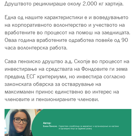
Друштвото рециклираше околу 2.000 кг хартија.
Една од нашите карактеристики е и воведувањето
на корпоративното волонтерство и учеството на
вработените во процесот на помош на заедницата.
Оваа година вработените одработеа повеќе од 90
часа волонтерска работа.
Сава пензиско друштво а.д. Скопје во процесот на
инвестирање на средствата на Фондовите ги зема
предвид ЕСГ критериуми, но инвестира согласно
законската обврска за остварување на
максимален принос единствено во интерес на
членовите и пензионираните членови.