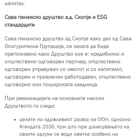
капитал.
Сава пензиско друштво а.д. Скопје и ESG
стандардите
Сава пензиско друштво ад Скопје како дел од Сава
Осигурителна Групација, се залага да биде
препознаено како Друштво кое е: кредибилно и
општествено одговорен партнер, општествено
одговорен управувач со имотот и со капиталот,
одговорен и привлечен работодавач, општествено
одговорно кон пошироката заедница.
При реализацијата на основните насоки
Друштвото ги следи:
целите на одржливиот развој на ООН, односно
Агендата 2030, при што при донесувањето на
своите одлуки се води сметка особено на