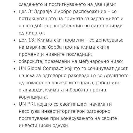
следењето и постигнувањето на две цели:
цел 3: Здравје и добро расположение – со
поттикнувањето на грижата за здрав живот и
општо добро расположение во сите периоди
од животот;
цел 13: Климатски промени – со донесување
на мерки за борба против климатските
промени и нивните последици;
обврските, преземени на меѓународно ниво:
UN Global Compact, којшто го сочинуваат десет
начела за одговорно раководење со Друштвото
од областа на човековите права, работните
стандарди, климата и борбата против
корупцијата;
UN PRI, којшто со своите шест начела ги
насочува инвеститорите кон одговорно
постапување при донесувањето на своите
инвестициски одлуки.