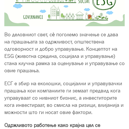
Во деловниот свет, сè поголемо значење се дава
на прашањата за одржливост, општествена
одговорност и добро управување. Концептот на
ESG (животна средина, социјала и управување)
стана клучна рамка за оценување и управување со
овие прашања.
ЕСГ е збир на еколошки, социјални и управувачки
прашања кои компаниите ги земаат предвид кога
управуваат со нивниот бизнис, а инвеститорите
кога инвестираат, во смисла на ризици, влијанија и
можности што ги носат овие фактори.
Одржливото работење како крајна цел се