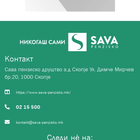
Контакт
Сава пензиско друштво а.д Скопје Ул. Димче Мирчев
бр.20, 1000 Скопје
https://www.sava-penzisko.mk/
02 15 500
kontakt@sava-penzisko.mk
Следи нѐ на: