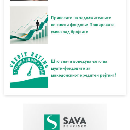
Приносите на задолжителните
пензиски фондови: Пошироката
слика зад бројките
Што значи воведувањето на
мулти-фондовите за
македонскиот кредитен рејтинг?