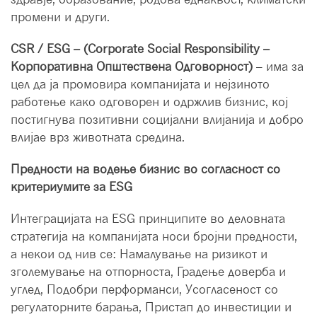
промени и други.
CSR / ESG – (Corporate Social Responsibility –
Корпоративна Општествена Одговорност)
– има за
цел да ја промовира компанијата и нејзиното
работење како одговорен и одржлив бизнис, кој
постигнува позитивни социјални влијанија и добро
влијае врз животната средина.
Предности на водење бизнис во согласност со
критериумите за ESG
Интеграцијата на ESG принципите во деловната
стратегија на компанијата носи бројни предности,
а некои од нив се: Намалување на ризикот и
зголемување на отпорноста, Градење доверба и
углед, Подобри перформанси, Усогласеност со
регулаторните барања, Пристап до инвестиции и