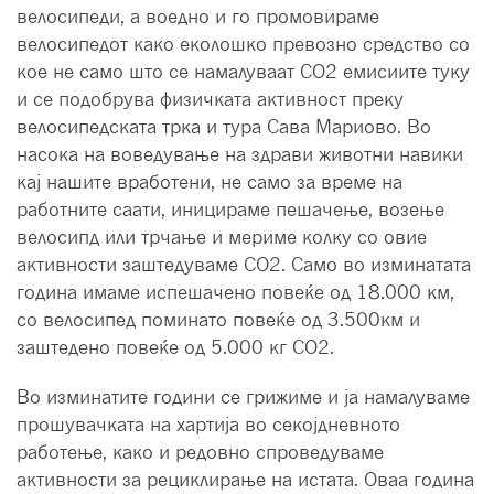
велосипеди, а воедно и го промовираме
велосипедот како еколошко превозно средство со
кое не само што се намалуваат СО2 емисиите туку
и се подобрува физичката активност преку
велосипедската трка и тура Сава Мариово. Во
насока на воведување на здрави животни навики
кај нашите вработени, не само за време на
работните саати, иницираме пешачење, возење
велосипд или трчање и мериме колку со овие
активности заштедуваме СО2. Само во изминатата
година имаме испешачено повеќе од 18.000 км,
со велосипед поминато повеќе од 3.500км и
заштедено повеќе од 5.000 кг СО2.
Во изминатите години се грижиме и ја намалуваме
прошувачката на хартија во секојдневното
работење, како и редовно спроведуваме
активности за рециклирање на истата. Оваа година