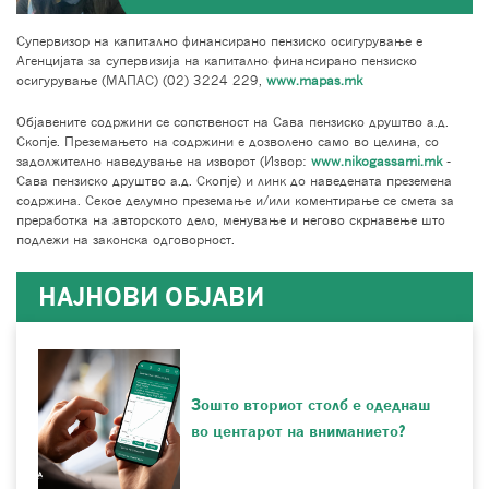
Супервизор на капитално финансирано пензиско осигурување е
Агенцијата за супервизија на капитално финансирано пензиско
осигурување (МАПАС) (02) 3224 229,
www.mapas.mk
Објавените содржини се сопственост на Сава пензиско друштво а.д.
Скопје. Преземањето на содржини е дозволено само во целина, со
задолжително наведување на изворот (Извор:
www.nikogassami.mk
-
Сава пензиско друштво а.д. Скопје) и линк до наведената преземена
содржина. Секое делумно преземање и/или коментирање се смета за
преработка на авторското дело, менување и негово скрнавење што
подлежи на законска одговорност.
НАЈНОВИ ОБЈАВИ
Зошто вториот столб е одеднаш
во центарот на вниманието?