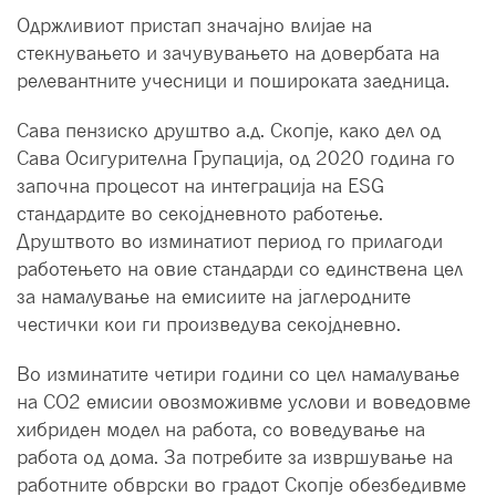
Одржливиот пристап значајно влијае на
стекнувањето и зачувувањето на довербата на
релевантните учесници и пошироката заедница.
Сава пензиско друштво а.д. Скопје, како дел од
Сава Осигурителна Групација, од 2020 година го
започна процесот на интеграција на ESG
стандардите во секојдневното работење.
Друштвото во изминатиот период го прилагоди
работењето на овие стандарди со единствена цел
за намалување на емисиите на јаглеродните
честички кои ги произведува секојдневно.
Во изминатите четири години со цел намалување
на СО2 емисии овозможивме услови и воведовме
хибриден модел на работа, со воведување на
работа од дома. За потребите за извршување на
работните обврски во градот Скопје обезбедивме