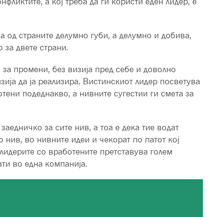
фликтите, а кој треба да ги користи еден лидер, е
 од страните делумно губи, а делумно и добива,
 за двете страни.
 за промени, без визија пред себе и доволно
изија да ја реализира. Вистинскиот лидер посветува
тени подеднакво, а нивните сугестии ги смета за
 заедничко за сите нив, а тоа е дека тие водат
 нив, во нивните идеи и чекорат по патот кој
 лидерите со вработените претставува голем
ти во една компанија.