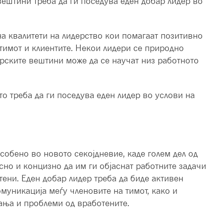
 вештини треба да ги поседува еден добар лидер во
на квалитети на лидерство кои помагаат позитивно
тимот и клиентите. Некои лидери се природно
дерските вештини може да се научат низ работното
о треба да ги поседува еден лидер во услови на
обено во новото секојдневие, каде голем дел од
сно и концизно да им ги објаснат работните задачи
тени. Еден добар лидер треба да биде активен
омуникација меѓу членовите на тимот, како и
шања и проблеми од вработените.