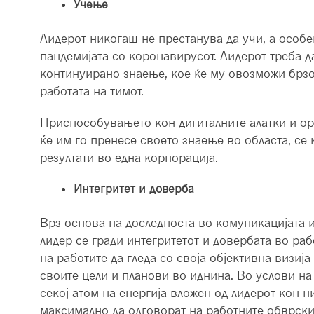
Учење
Лидерот никогаш не престанува да учи, а особ
пандемијата со коронавирусот. Лидерот треба д
континуирано знаење, кое ќе му овозможи брз
работата на тимот.
Приспособувањето кон дигиталните алатки и ор
ќе им го пренесе своето знаење во областа, се
резултати во една корпорација.
Интегритет и доверба
Врз основа на доследноста во комуникацијата и
лидер се гради интегритетот и довербата во раб
на работите да гледа со своја објективна визиј
своите цели и планови во иднина. Во услови на
секој атом на енергија вложен од лидерот кон 
максимално да одговорат на работните обврски