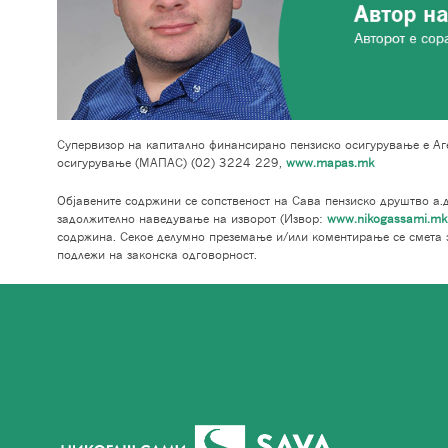
Супервизор на капитално финансирано пензиско осигурување е Аге
осигурување (МАПАС) (02) 3224 229,
www.mapas.mk
Објавените содржини се сопственост на Сава пензиско друштво а.д
задолжително наведување на изворот (Извор:
www.nikogassami.mk
содржина. Секое делумно преземање и/или коментирање се смета 
подлежи на законска одговорност.