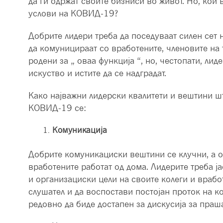
да ги одржат своите бизниси во живот. Но, кои
услови на КОВИД-19?
Добрите лидери треба да поседуваат силен сет 
да комуницираат со вработените, членовите на 
родени за „ оваа функција “, но, честопати, ли
искуство и истите да се надградат.
Како најважни лидерски квалитети и вештини шт
КОВИД-19 се:
Комуникација
Добрите комуникациски вештини се клучни, а ос
вработените работат од дома. Лидерите треба ја
и организациски цели на своите колеги и врабо
слушател и да воспостави постојан проток на к
редовно да биде достапен за дискусија за пра