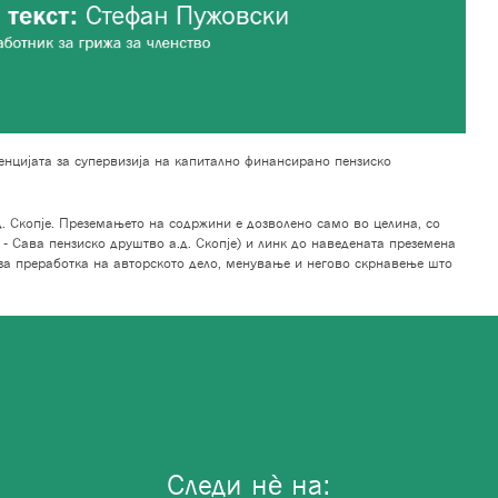
нцијата за супервизија на капитално финансирано пензиско
. Скопје. Преземањето на содржини е дозволено само во целина, со
- Сава пензиско друштво а.д. Скопје) и линк до наведената преземена
за преработка на авторското дело, менување и негово скрнавење што
Следи нѐ на: