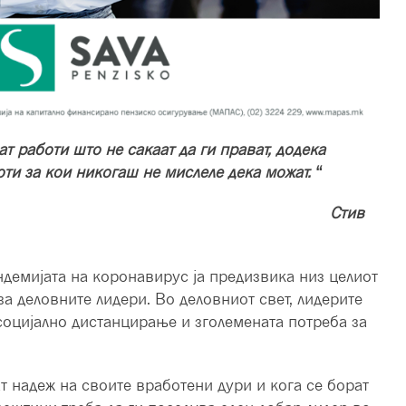
т работи што не сакаат да ги прават, додека
оти за кои никогаш не мислеле дека можат.
“
Стив
демијата на коронавирус ја предизвика низ целиот
за деловните лидери. Во деловниот свет, лидерите
 социјално дистанцирање и зголемената потреба за
т надеж на своите вработени дури и кога се борат