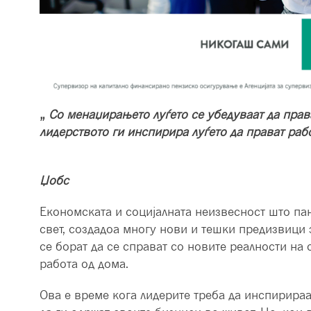
„
Со менаџирањето луѓето се убедуваат да права
лидерството ги инспирира луѓето да прават раб
Џобс
Економската и социјалната неизвесност што пан
свет, создадоа многу нови и тешки предизвици 
се борат да се справат со новите реалности на
работа од дома.
Ова е време кога лидерите треба да инспирираа