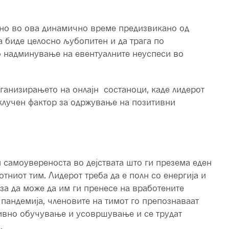
ено во ова динамично време предизвикано од
а биде целосно љубопитен и да трага по
о надминување на евентуалните неуспеси во
ганизирањето на онлајн состаноци, каде лидерот
 клучен фактор за одржување на позитивни
 самоувереноста во дејствата што ги презема еден
отниот тим. Лидерот треба да е полн со енергија и
а за да може да им ги пренесе на вработените
 пандемија, членовите на тимот го препознаваат
нивно обучување и усовршување и се трудат
.