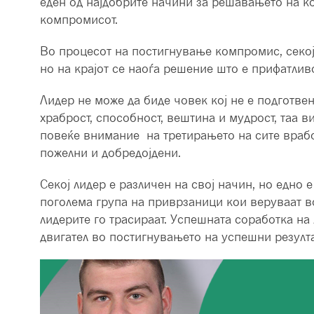
еден од најдобрите начини за решавањето на кон
компромисот.
Во процесот на постигнување компромис, секоја
но на крајот се наоѓа решение што е прифатливо
Лидер не може да биде човек кој не е подготвен
храброст, способност, вештина и мудрост, таа в
повеќе внимание на третирањето на сите врабо
пожелни и добредојдени.
Секој лидер е различен на свој начин, но едно е
поголема група на приврзаници кои веруваат во
лидерите го трасираат. Успешната соработка на
двигател во постигнувањето на успешни резулта