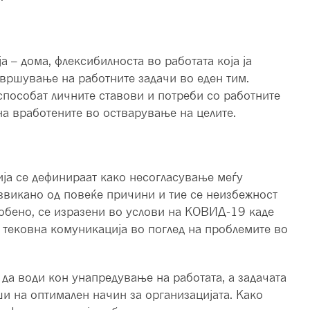
 – дома, флексибилноста во работата која ја
звршување на работните задачи во еден тим.
способат личните ставови и потреби со работните
а вработените во остварување на целите.
ија се дефинираат како несогласување меѓу
извикано од повеќе причини и тие се неизбежност
собено, се изразени во услови на КОВИД-19 каде
 тековна комуникација во поглед на проблемите во
да води кон унапредување на работата, а задачата
ши на оптимален начин за организацијата. Како