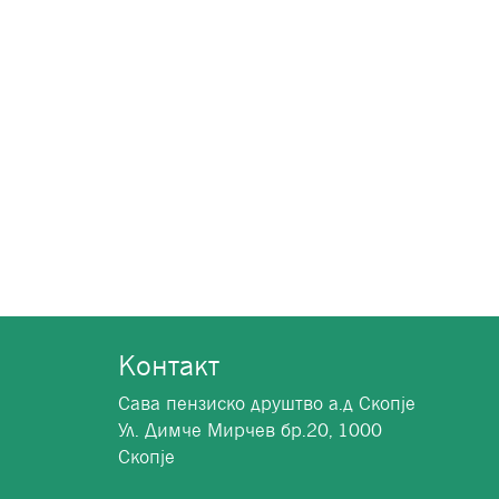
Контакт
Сава пензиско друштво а.д Скопје
Ул. Димче Мирчев бр.20, 1000
Скопје