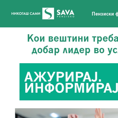
Пензиски 
Кои вештини треба
добар лидер во у