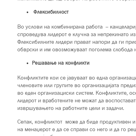
Флексибилност
Во услови на комбинирана работа – канцеларија
спроведува лидерот е клучна за непрекинато и
Флексибилните лидери прават напори да ги при
обврски и им овозможуваат поголема слобода н
Решавање на конфликти
Конфликтите кои се јавуваат во една организац
членовите или групите во организацијата пред
во еден организациски систем. Конфликтите, о
лидерот и вработените не можат да воспостават
извршувањето на работните цели и задачи.
Сепак, конфликтот може да биде продуктивен и 
на менаџерот е да се справи со него и да го ре