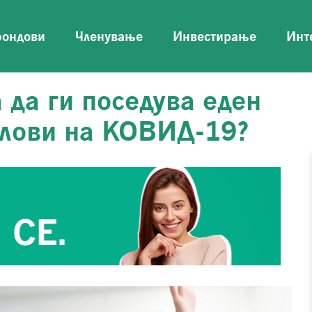
фондови
Членување
Инвестирање
Инт
 да ги поседува еден
слови на КОВИД-19?