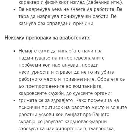
карактер и физичкиот изглед (дебелина итн.).
Ве навредува дека не знаете да работите, Ве
тера да извршува понижувачки работи, Ве
казнува без оправдани причини.
Неколку препораки за вработените:
Немојте сами да изнаоѓате начин за
надминување на интерперсоналните
проблеми кои настануваат, поради
несигурноста и стравот да не го изгубите
работното место и привилегиите. Обратете се
до претпоставените во компанијата,
кадровските служби, до судските органи;
грижете се за здравјето. Како последица на
психички притисок на работно место и лошите
работни услови кои влијаат врз Вашето
здравје, се јавуваат кардиоваскуларни
заболувања или хипертензија, главоболка,