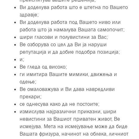
Ви доделува работа што е штетна по Вашето
здравје;
Ви доделува работа под Вашето ниво или
работа што ја намалува Вашата самопочит;
шири гласови и полувистини за Вас;
Ве озборува со цел да Ви ја наруши
репутација и да добие подобра позиција;
и;
Ве гледа од високо;
ги имитира Вашите мимики, движења и
одење;
Ве омаловажува и Ви дава навредливи
прекари;
се однесува како да не постоите;
измислува најразлични приказни, шири
невистини за Вашиот приватен живот, Ве
исмејува. Мета на исмејување може да биде
Вашата фризура, начинот на облека, личниот