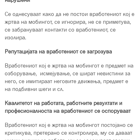
Се однесуваат како да не постои вработениот кој е
жртва на мобингот, се игнорира, не се приметува,
се забрануваат контакти со вработениот, се
изолира.
Репутацијата на вработениот се загрозува
Вработениот кој е жртва на мобингот е предмет на
озборување, исмејување, се шират невистини за
него, се имитираат неговите движења, предмет е
на подбивни шеги и сл.
Квалитетот на работата, работните резултати и
професионалноста на вработениот се оспоруваат
Вработениот кој е жртва на мобингот постојано се
критикува, претерано се контролира, му се даваат