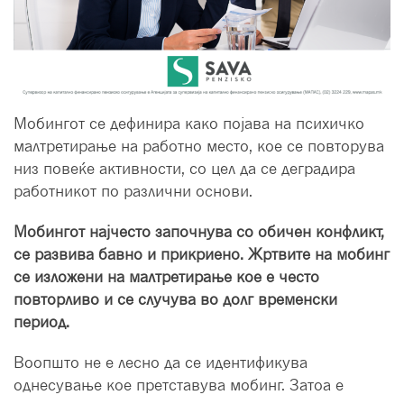
Мобингот се дефинира како појава на психичко
малтретирање на работно место, кое се повторува
низ повеќе активности, со цел да се деградира
работникот по различни основи.
Мобингот најчесто започнува со обичен конфликт,
се развива бавно и прикриено. Жртвите на мобинг
се изложени на малтретирање кое е често
повторливо и се случува во долг временски
период.
Воопшто не е лесно да се идентификува
однесување кое претставува мобинг. Затоа е