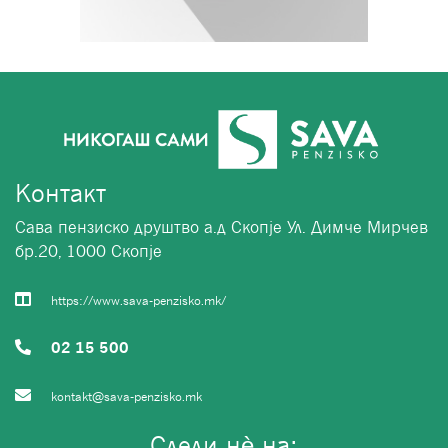
Контакт
Сава пензиско друштво а.д Скопје Ул. Димче Мирчев
бр.20, 1000 Скопје
https://www.sava-penzisko.mk/
02 15 500
kontakt@sava-penzisko.mk
Следи нѐ на: