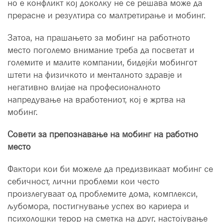
но е конфликт кој доколку не се решава може да
прерасне и резултира со малтретирање и мобинг.
Затоа, на прашањето за мобинг на работното
место поголемо внимание треба да посветат и
големите и малите компании, бидејќи мобингот
штети на физичкото и менталното здравје и
негативно влијае на професионалното
напредување на вработениот, кој е жртва на
мобинг.
Совети за препознавање на мобинг на работно
место
Фактори кои би можеле да предизвикаат мобинг се
себичност, лични проблеми кои често
произлегуваат од проблемите дома, комплекси,
љубомора, постигнување успех во кариера и
психолошки терор на сметка на друг, настојување