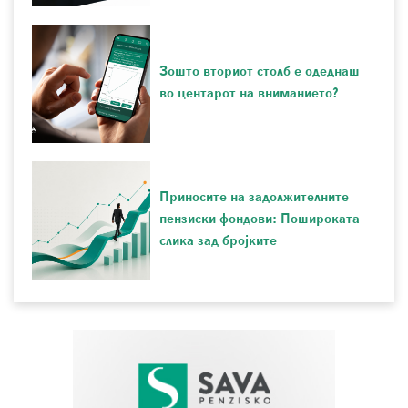
Зошто вториот столб е одеднаш
во центарот на вниманието?
Приносите на задолжителните
пензиски фондови: Пошироката
слика зад бројките