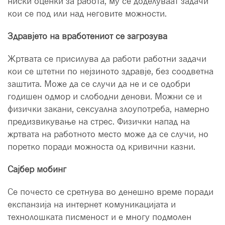
ниски оценки за работа, му се доделуваат задачи
кои се под или над неговите можности.
Здравјето на вработениот се загрозува
Жртвата се присилува да работи работни задачи
кои се штетни по нејзиното здравје, без соодветна
заштита. Може да се случи да не и се одобри
годишен одмор и слободни денови. Можни се и
физички закани, сексуална злоупотреба, намерно
предизвикување на стрес. Физички напад на
жртвата на работното место може да се случи, но
поретко поради можноста од кривични казни.
Сајбер мобинг
Се почесто се сретнува во денешно време поради
експанзија на интернет комуникацијата и
технолошката писменост и е многу подмолен