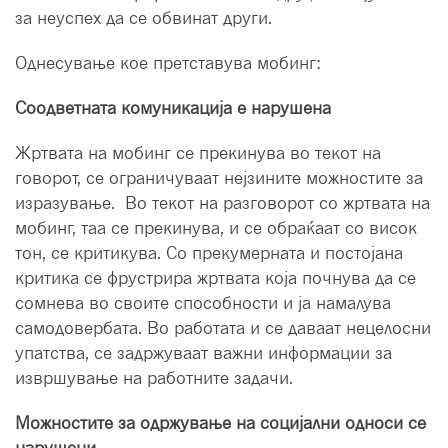
за неуспех да се обвинат други.
Однесување кое претставува мобинг:
Соодветната комуникација е нарушена
Жртвата на мобинг се прекинува во текот на
говорот, се ограничуваат нејзините можностите за
изразување. Во текот на разговорот со жртвата на
мобинг, таа се прекинува, и се обраќаат со висок
тон, се критикува. Со прекумерната и постојана
критика се фрустрира жртвата која почнува да се
сомнева во своите способности и ја намалува
самодовербата. Во работата и се даваат нецелосни
упатства, се задржуваат важни информации за
извршување на работните задачи.
Можностите за одржување на социјални односи се
нарушени