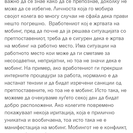
важно да се знае како да се препознае, доколку не
може да се избегне. Личноста која го мобира
својот колега во многу случаи не сфаќа дека прави
нешто погрешно. Вработениот кој е жртвата на
мобинг, пред да почне да ја решава ситуацијата со
претпоставениот, треба да е сигурен дека е жртва
на мобинг на работно место. Има ситуации на
работното место кои може да ги сметаме за
несоодветни, непријатни, но тоа не значи дека е
мобинг. На пример, ако вработениот ги прекрши
интерните процедури за работа, нормално е да
настанат тензии и да бидат изречени санкции од
претпоставените, но тоа не е мобинг. Исто така, не
можеме да очекуваме луѓето секој ден да бидат
добро расположени. Ако колегите повремено
покажуваат некоја иритација, која е прилично
уникатна и вообичаена, тоа исто така не е
манифестација на мобинг. Мобингот не е конфликт,