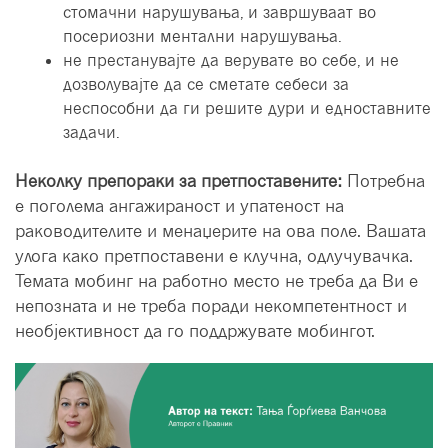
стомачни нарушувања, и завршуваат во
посериозни ментални нарушувања.
не престанувајте да верувате во себе, и не
дозволувајте да се сметате себеси за
неспособни да ги решите дури и едноставните
задачи.
Неколку препораки за претпоставените:
Потребна
е поголема ангажираност и упатеност на
раководителите и менаџерите на ова поле. Вашата
улога како претпоставени е клучна, одлучувачка.
Темата мобинг на работно место не треба да Ви е
непозната и не треба поради некомпетентност и
необјективност да го поддржувате мобингот.