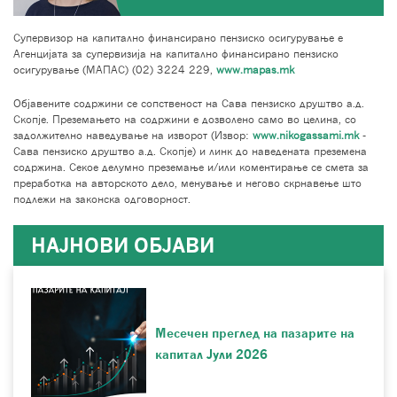
Супервизор на капитално финансирано пензиско осигурување е
Агенцијата за супервизија на капитално финансирано пензиско
осигурување (МАПАС) (02) 3224 229,
www.mapas.mk
Објавените содржини се сопственост на Сава пензиско друштво а.д.
Скопје. Преземањето на содржини е дозволено само во целина, со
задолжително наведување на изворот (Извор:
www.nikogassami.mk
-
Сава пензиско друштво а.д. Скопје) и линк до наведената преземена
содржина. Секое делумно преземање и/или коментирање се смета за
преработка на авторското дело, менување и негово скрнавење што
подлежи на законска одговорност.
НАЈНОВИ ОБЈАВИ
Месечен преглед на пазарите на
капитал Јули 2026