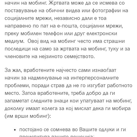
начин на мобинг. Жртвата може да се исмева со
поставување на обични видеа или фотографии на
социјалните мрежи, независно дали е тоа
направено по пат на е-пошта, социјални мрежи,
преку мобилен телефон или друг електронски
медиум. Овој вид на мобинг често има страшни
последици на само за жртвата на мобинг, туку и за
членовите на нејзиното семејството.
За жал, вработените најчесто сами изнаоѓаат
начин за надминување на интерперсоналните
проблеми, поради страв да не го изгубат работното
место. Затоа вработените, треба добро да ги
запаметат следните знаци кои упатуваат на мобинг,
доколку имаат колега за кој мислат дека ги мобира
(им врши мобинг):
постојано се сомнева во Вашите одлуки и ги
преиспитува вашите решенија;