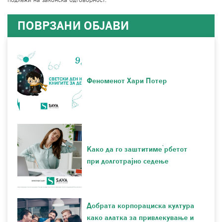
ПОВРЗАНИ ОБЈАВИ
Феноменот Хари Потер
Како да го заштитиме ̀рбетот
при долготрајно седење
Добрата корпорациска култура
како алатка за привлекување и