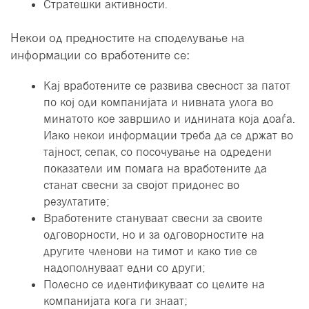
Стратешки активности.
Некои од предностите на споделување на
информации со вработените се:
Кај вработените се развива свесност за патот
по кој оди компанијата и нивната улога во
минатото кое завршило и иднината која доаѓа.
Иако некои информации треба да се држат во
тајност, сепак, со посочување на одредени
показатели им помага на вработените да
станат свесни за својот придонес во
резултатите;
Вработените стануваат свесни за своите
одговорности, но и за одговорностите на
другите членови на тимот и како тие се
надополнуваат едни со други;
Полесно се идентификуваат со целите на
компанијата кога ги знаат;