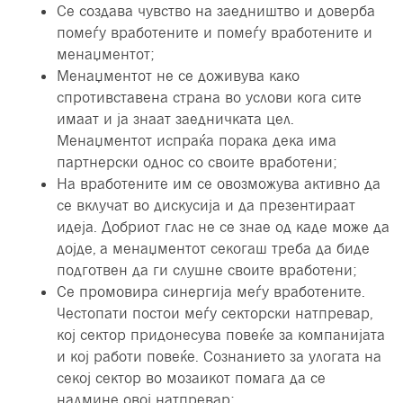
Се создава чувство на заедништво и доверба
помеѓу вработените и помеѓу вработените и
менаџментот;
Менаџментот не се доживува како
спротивставена страна во услови кога сите
имаат и ја знаат заедничката цел.
Менаџментот испраќа порака дека има
партнерски однос со своите вработени;
На вработените им се овозможува активно да
се вклучат во дискусија и да презентираат
идеја. Добриот глас не се знае од каде може да
дојде, а менаџментот секогаш треба да биде
подготвен да ги слушне своите вработени;
Се промовира синергија меѓу вработените.
Честопати постои меѓу секторски натпревар,
кој сектор придонесува повеќе за компанијата
и кој работи повеќе. Сознанието за улогата на
секој сектор во мозаикот помага да се
надмине овој натпревар;