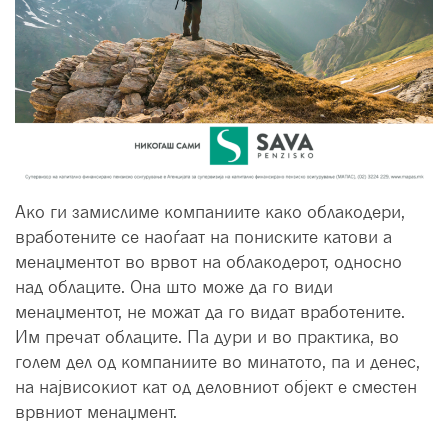
Ако ги замислиме компаниите како облакодери,
вработените се наоѓаат на пониските катови а
менаџментот во врвот на облакодерот, односно
над облаците. Она што може да го види
менаџментот, не можат да го видат вработените.
Им пречат облаците. Па дури и во практика, во
голем дел од компаниите во минатото, па и денес,
на највисокиот кат од деловниот објект е сместен
врвниот менаџмент.