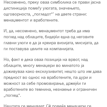
Несомнено, преку оваа симболика се прави јасна
дистинкција помеѓу улогата, значењето,
одговорноста, „погледот“’ на двете страни:
менаџментот и вработените.
И, да, несомнено, менаџментот треба да има
поглед над облаците, бидејќи една од неговите
главни улоги е да ја креира визијата, мисијата, да
ги поставува целите на компанијата.
Но, факт е дека оваа позиција на врвот, над
облаците, многу менаџери во минатото ја
доживуваа како ексклузивитет, нешто што им дава
предност во однос на вработените, па дури и
можност за себе промовирање, држејќи ги
вработените во темнина, незнаење и ограничен
„поглед“.
Нештата се менуваат. Сѐ повеќе менаџери се