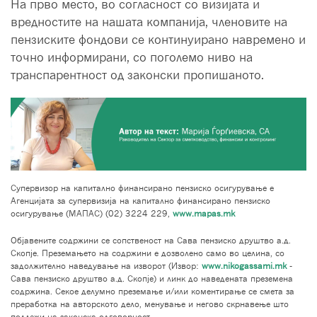
На прво место, во согласност со визијата и
вредностите на нашата компанија, членовите на
пензиските фондови се континуирано навремено и
точно информирани, со поголемо ниво на
транспарентност од законски пропишаното.
Супервизор на капитално финансирано пензиско осигурување е
Агенцијата за супервизија на капитално финансирано пензиско
осигурување (МАПАС) (02) 3224 229,
www.mapas.mk
Објавените содржини се сопственост на Сава пензиско друштво а.д.
Скопје. Преземањето на содржини е дозволено само во целина, со
задолжително наведување на изворот (Извор:
www.nikogassami.mk
-
Сава пензиско друштво а.д. Скопје) и линк до наведената преземена
содржина. Секое делумно преземање и/или коментирање се смета за
преработка на авторското дело, менување и негово скрнавење што
подлежи на законска одговорност.