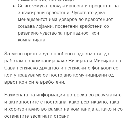
Се зголемува продуктивноста и процентот на
ангажирани вработени. Чувството дека
менаџментот има доверба во вработениот
создава лојални, посветени вработени со
развиено чувство за припадност кон
компанијата.
За мене претставува особено задоволство да
работам во компанија каде Визијата и Мисијата на
Сава пензиско друштво и пензиските фондови со
кои управуваме се постојано комуницирани од
врвот кон сите вработени.
Размената на информации во врска со резултатите
и активностите е постојана, како вертикално, така
и хоризонтално во рамки на компанијата, како и со
останатите засегнати страни.