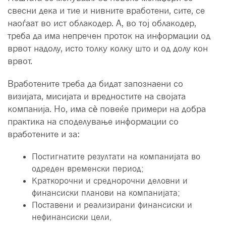
свесни дека и тие и нивните вработени, сите, се
наоѓаат во ист облакодер. А, во тој облакодер,
треба да има непречен проток на информации од
врвот надолу, исто толку колку што и од долу кон
врвот.
Вработените треба да бидат запознаени со
визијата, мисијата и вредностите на својата
компанија. Но, има сѐ повеќе примери на добра
практика на споделување информации со
вработените и за:
Постигнатите резултати на компанијата во
одреден временски период;
Краткорочни и среднорочни деловни и
финансиски планови на компанијата;
Поставени и реализирани финансиски и
нефинансиски цели,