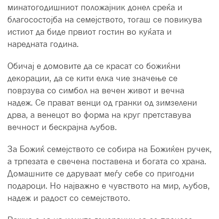
минатогодишниот положајник донел среќа и
благосостојба на семејството, тогаш се повикува
истиот да биде првиот гостин во куќата и
наредната година.
Обичај е домовите да се красат со божиќни
декорации, да се кити елка чие значење се
поврзува со симбол на вечен живот и вечна
надеж. Се прават венци од гранки од зимзелени
дрва, а венецот во форма на круг претставува
вечност и бескрајна љубов.
За Божиќ семејството се собира на Божиќен ручек,
а трпезата е свечена поставена и богата со храна.
Домашните се даруваат меѓу себе со пригодни
подароци. Но најважно е чувството на мир, љубов,
надеж и радост со семејството.