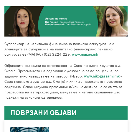
Супервизор на капитално финансирано пензиско осигурување е
Агенцијата за супервизија на капитално финансирано пензиско
осигурување (МАПАС) (02) 3224 229,
www.mapas.mk
Објавените содржини се сопственост на Сава пензиско друштво а.д.
Скопје. Преземањето на содржини е дозволено само во целина, со
задолжително наведување на изворот (Извор:
www.nikogassami.mk
-
Сава пензиско друштво а.д. Скопје) и линк до наведената преземена
содржина. Секое делумно преземање и/или коментирање се смета за
преработка на авторското дело, менување и негово скрнавење што
подлежи на законска одговорност.
ПОВРЗАНИ ОБЈАВИ