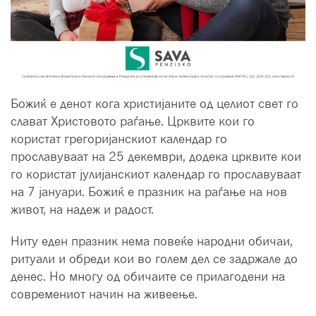
Божиќ е денот кога христијаните од целиот свет го
слават Христовото раѓање. Црквите кои го
користат грегоријанскиот календар го
прославуваат на 25 декември, додека црквите кои
го користат јулијанскиот календар го прославуваат
на 7 јануари. Божиќ е празник на раѓање на нов
живот, на надеж и радост.
Ниту еден празник нема повеќе народни обичаи,
ритуали и обреди кои во голем дел се задржале до
денес. Но многу од обичаите се прилагодени на
современиот начин на живеење.