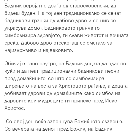
Бадник веројатно доаѓа од старословенски, да
бидеш буден. На тој ден традиционално се сечат
бадникови гранки од дабово дрво и со нив се
украсува домот. Бадниковото гранче го
симболизира здравјето, ги слави животот и вечната
среќа. Дабово дрво отсекогаш се сметало за
најиздржливо и највековито.
Обичај е рано наутро, на Бадник децата да одат по
куќи и да пеат традиционални бадникови песни
пред домаќините, со што се симболизира
ширењето на веста за Христовото раѓање, а децата
добиваат дарови од домаќините како симбол на
даровите кои мудреците ги принеле пред Исус
Христос.
Со овој ден веќе започнува Божиќното славење.
Со вечерата на денот пред Божиќ, на Бадник