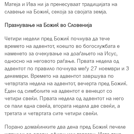
Матеја и Ива ни ја пренесуваат традицијата на
славење на Божиќ, секоја за својата земја.
Празнување на Божиќ во Словенија
Четири недели пред Божиќ почнува да тече
времето на адвентот, коешто во богослужбата е
наменето за очекување на доаѓањето на Исус,
односно на неговото раѓање. Првата недела од
адвентот по правило почнува меѓу 27 ноември и 3
декември. Времето на адвентот завршува по
четвртата недела на адвентот, вечерта пред Божиќ.
Еден од симболите на адвентот е венецот со
четири свеќи. Првата недела од адвентот на него
се пали една свеќа, втората недела две свеќи, а
третата и четвртата сите четири свеќи.
Порано домаќинките два дена пред Божиќ печеле