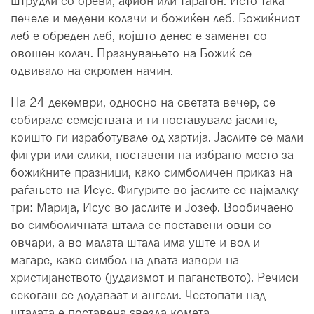
штрудли со ореви, афион или тарагон. Исто така
печеле и медени колачи и божиќен леб. Божиќниот
леб е обреден леб, којшто денес е заменет со
овошен колач. Празнувањето на Божиќ се
одвивало на скромен начин.
На 24 декември, односно на светата вечер, се
собирале семејствата и ги поставувале јаслите,
коишто ги изработувале од хартија. Јаслите се мали
фигури или слики, поставени на избрано место за
божиќните празници, како симболичен приказ на
раѓањето на Исус. Фигурите во јаслите се најмалку
три: Марија, Исус во јаслите и Јозеф. Вообичаено
во симболичната штала се поставени овци со
овчари, а во малата штала има уште и вол и
магаре, како симбол на двата извори на
христијанството (јудаизмот и паганството). Речиси
секогаш се додаваат и ангели. Честопати над
шталата е поставена ѕвезда комета.