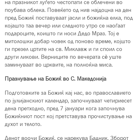
на празникот луѓето честопати се облечени во
поубава облека. Повеќето од нив најдоцна на ден
пред Божиќ поставуваат јасли и божиќна елка, под
којашто таа вечер или следното утро се наоѓаат
подароците, коишто ги носи Дедо Мраз. Тој е
митолошки добар човек од поново време, којшто
ги презел цртите на св. Миклавж и ги споил со
други ликови. Верниците по вечерата сè уште
заминуваат во црквите, на полноќна миса.
Празнување на Божиќ во С. Македонија
Подготовките за Божиќ кај нас, во православието
по јулијанскиот календар, започнуваат четириесет
дена претходно, пред 7 јануари кога започнува
Божиќниот пост кој претставува прочистување на
духот и телото.
Денот воочи Божиќ, се нарекува Бадник. Зборот