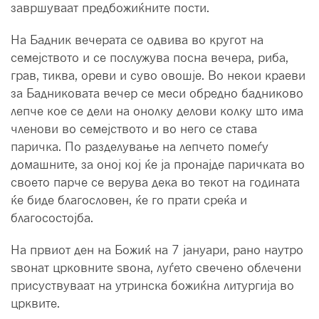
завршуваат предбожиќните пости.
На Бадник вечерата се одвива во кругот на
семејството и се послужува посна вечера, риба,
грав, тиква, ореви и суво овошје. Во некои краеви
за Бадниковата вечер се меси обредно бадниково
лепче кое се дели на онолку делови колку што има
членови во семејството и во него се става
паричка. По разделување на лепчето помеѓу
домашните, за оној кој ќе ја пронајде паричката во
своето парче се верува дека во текот на годината
ќе биде благословен, ќе го прати среќа и
благосостојба.
На првиот ден на Божиќ на 7 јануари, рано наутро
ѕвонат црковните ѕвона, луѓето свечено облечени
присуствуваат на утринска божиќна литургија во
црквите.