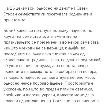
На 26 декември, односно на денот на Свети
Стефан семејствата ги посетувале роднините и
пријателите.
Божиќ денес се празнува поинаку, најчесто во
кругот на семејството, а елементите на
празнувањето се преземени и во некои семејства,
чиишто членови не се верници, бидејќи во
последните неколку века тие станаа дел од
словенечката традиција. Така, на денот пред Божиќ,
сè уште се пече штрудла, а на светата вечер
членовите на семејството се собираат на вечера,
за којашто најчесто со подготвува печено месо,
односно некое поубаво јадење. Просторијата е
украсена, при што во преден план се светилки,
свеќички и шарени украси, а масата може да ја
краси и адвентски венец. Согласно со свеченоста