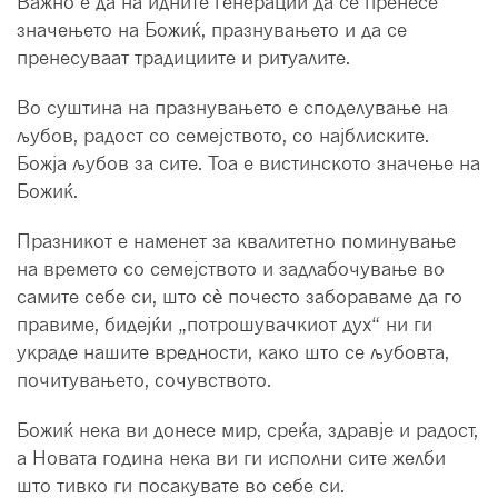
Важно е да на идните генерации да се пренесе
значењето на Божиќ, празнувањето и да се
пренесуваат традициите и ритуалите.
Во суштина на празнувањето е споделување на
љубов, радост со семејството, со најблиските.
Божја љубов за сите. Тоа е вистинското значење на
Божиќ.
Празникот е наменет за квалитетно поминување
на времето со семејството и задлабочување во
самите себе си, што сè почесто забораваме да го
правиме, бидејќи „потрошувачкиот дух“ ни ги
украде нашите вредности, како што се љубовта,
почитувањето, сочувството.
Божиќ нека ви донесе мир, среќа, здравје и радост,
а Новата година нека ви ги исполни сите желби
што тивко ги посакувате во себе си.