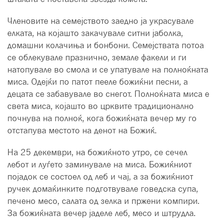
Членовите на семејството заедно ја украсувале
елката, на којашто закачувале ситни јаболка,
домашни колачиња и бонбони. Семејствата потоа
се облекувале празнично, земале факели и ги
натопувале во смола и се упатувале на полноќната
миса. Одејќи по патот пееле божиќни песни, а
децата се забавувале во снегот. Полноќната миса е
света миса, којашто во црквите традиционално
почнува на полноќ, кога божиќната вечер му го
отстапува местото на денот на Божиќ.
На 25 декември, на божиќното утро, се сечел
лебот и луѓето заминувале на миса. Божиќниот
појадок се состоел од леб и чај, а за божиќниот
ручек домаќинките подготвувале говедска супа,
печено месо, салата од зелка и пржени компири.
За божиќната вечер јаделе леб, месо и штрудла.