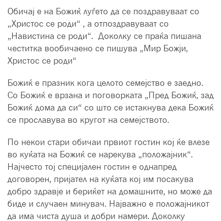
Обичај е на Божиќ луѓето да се поздравуваат со
„Христос се роди“ , а отпоздравуваат со
„Навистина се роди“. Доколку се праќа пишана
честитка вообичаено се пишува „Мир Божји,
Христос се роди“
Божиќ е празник кога целото семејство е заедно.
Со Божиќ е врзана и поговорката „Пред Божиќ, зад
Божиќ дома да си“ со што се истакнува дека Божиќ
се прославува во кругот на семејството.
По некои стари обичаи првиот гостин кој ќе влезе
во куќата на Божиќ се нарекува „положајник“.
Најчесто тој специјален гостин е однапред
договорен, пријател на куќата кој им посакува
добро здравје и бериќет на домашните, но може да
биде и случаен минувач. Најважно е положајникот
да има чиста душа и добри намери. Доколку