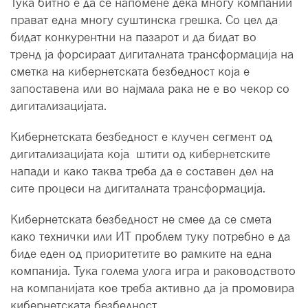
Тука битно е да се напомене дека многу компании
прават една многу суштинска грешка. Со цел да
бидат конкурентни на пазарот и да бидат во
тренд ја форсираат дигиталната трансформација на
сметка на кибернетската безбедност која е
запоставена или во најмала рака не е во чекор со
дигитализацијата.
Кибернетската безбедност е клучен сегмент од
дигитализацијата која штити од кибернетските
напади и како таква треба да е составен дел на
сите процеси на дигиталната трансформација.
Кибернетската безбедност не смее да се смета
како технички или ИТ проблем туку потребно е да
биде еден од приоритетите во рамките на една
компанија. Тука голема улога игра и раководството
на компанијата кое треба активно да ја промовира
кибернетската безбедност.