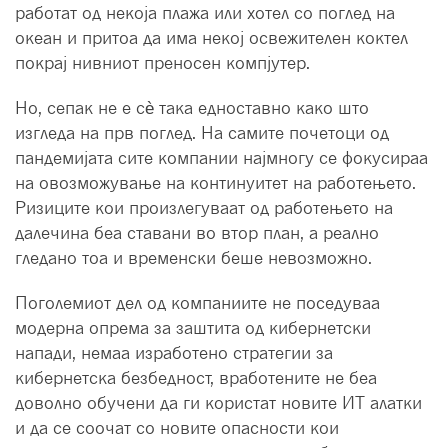
работат од некоја плажа или хотел со поглед на
океан и притоа да има некој освежителен коктел
покрај нивниот преносен компјутер.
Но, сепак не е сè така едноставно како што
изгледа на прв поглед. На самите почетоци од
пандемијата сите компании најмногу се фокусираа
на овозможување на континуитет на работењето.
Ризиците кои произлегуваат од работењето на
далечина беа ставани во втор план, а реално
гледано тоа и временски беше невозможно.
Поголемиот дел од компаниите не поседуваа
модерна опрема за заштита од кибернетски
напади, немаа изработено стратегии за
кибернетска безбедност, вработените не беа
доволно обучени да ги користат новите ИТ алатки
и да се соочат со новите опасности кои