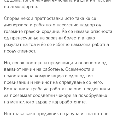
во атмосферата.
Според некои претпоставки исто така ќе се
дисперзира и работното население надвор од
големите градски средини. Ќе се намали опасноста
од пренесување на заразни болести а како
резултат на тоа и ќе се избегне намалена работна
продуктивност.
Но, сепак постојат и предизвици и опасности од
ваквиот начин на работење. Осаменоста и
недостаток на комуникација е еден од тие
предизвици и начинот на справување со него.
Компаниите треба да работат на овој предизвик и
да преземаат соодветни чекори за подобрување
на менталното здравје кај вработените.
Исто така како предизвик се јавува и тоа што не