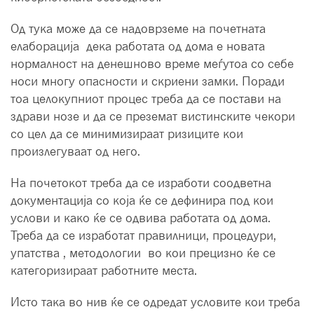
Од тука може да се надоврземе на почетната
елаборација дека работата од дома е новата
нормалност на денешново време меѓутоа со себе
носи многу опасности и скриени замки. Поради
тоа целокупниот процес треба да се постави на
здрави нозе и да се преземат вистинските чекори
со цел да се минимизираат ризиците кои
произлегуваат од него.
На почетокот треба да се изработи соодветна
документација со која ќе се дефинира под кои
услови и како ќе се одвива работата од дома.
Треба да се изработат правилници, процедури,
упатства , методологии во кои прецизно ќе се
категоризираат работните места.
Исто така во нив ќе се одредат условите кои треба