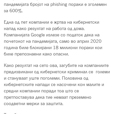
пандемијата бројот на phishing пораки е зголемен
за 600%.
Една од пет компании е жртва на кибернетски
напад како резултат на работа од дома.
Компанијата Google излезе со податок дека на
почетокот на пандемијата, само во април 2020
година биле блокирани 18 милиони пораки кои
биле препознаени како опасни.
Како резултат на сето ова, загубите на компаниите
предизвикани од кибернетски криминал се големи
и стануваат уште поголеми. Полoвина од
кибернетските напади се насочени кон малите и
средни компании поради тоа што се
претпоставува дека тие немаат преземено
соодветни мерки за заштита.