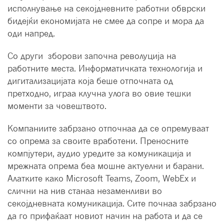
исполнување на секојдневните работни обврски
бидејќи економијата не смее да сопре и мора да
оди напред.
Со други зборови започна револуција на
работните места. Информатичката технологија и
дигитализацијата која беше отпочната од
претходно, играа клучна улога во овие тешки
моменти за човештвото.
Компаниите забрзано отпочнаа да се опремуваат
со опрема за своите вработени. Преносните
компјутери, аудио уредите за комуникација и
мрежната опрема беа мошне актуелни и барани.
Алатките како Microsoft Teams, Zoom, WebEx и
слични на нив станаа незаменливи во
секојдневната комуникација. Сите почнаа забрзано
да го прифаќаат новиот начин на работа и да се