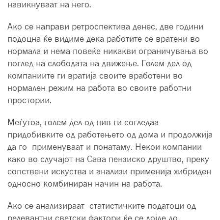
навикнуваат на него.
Ако се направи ретроспектива денес, две години
подоцна ќе видиме дека работите се вратени во
нормала и нема повеќе никакви ограничувања во
поглед на слободата на движење. Голем дел од
компаниите ги вратија своите вработени во
нормален режим на работа во своите работни
простории.
Меѓутоа, голем дел од нив ги согледаа
придобивките од работењето од дома и продолжија
да го применуваат и понатаму. Некои компании
како во случајот на Сава пензиско друштво, преку
сопствени искуства и анализи применија хибриден
односно комбиниран начин на работа.
Ако се анализираат статистичките податоци од
релевантни светски фактори ќе се дојде до