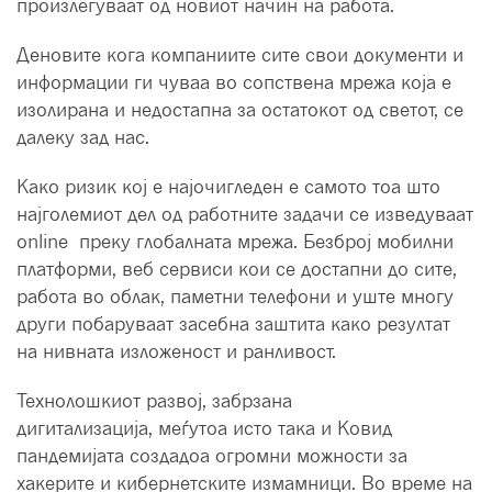
произлегуваат од новиот начин на работа.
Деновите кога компаниите сите свои документи и
информации ги чуваа во сопствена мрежа која е
изолирана и недостапна за остатокот од светот, се
далеку зад нас.
Како ризик кој е најочигледен е самото тоа што
најголемиот дел од работните задачи се изведуваат
online преку глобалната мрежа. Безброј мобилни
платформи, веб сервиси кои се достапни до сите,
работа во облак, паметни телефони и уште многу
други побаруваат засебна заштита како резултат
на нивната изложеност и ранливост.
Технолошкиот развој, забрзана
дигитализација, меѓутоа исто така и Ковид
пандемијата создадоа огромни можности за
хакерите и кибернетските измамници. Во време на