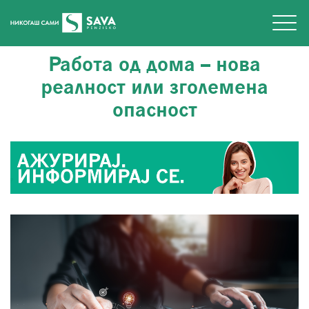
Работа од дома – нова
реалност или зголемена
опасност