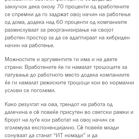
заклучок дека околу 70 проценти од вработените
се спремни да го задржат овој начин на работење
од дома, додека над 60 проценти од компаниите
размислуваат за реорганизирање на својот
работен простор за да се адаптираат на хибриден
начин на работење.
Можностите и аргументите ги има и на двете
страни. Вработените ќе ги намалат трошоците за
патување до работното место додека компаниите
ќе ги намалат режиските трошоци кои во нормални
услови се поголеми.
Како резултат на ова, трендот на работа од
далечина е сè повеќе присутен во светски рамки и
бројот на луѓе кои работат на овој начин се
зголемува експоненцијално. Сè повеќе млади
сонуваат да станат “ИТ номади” и да