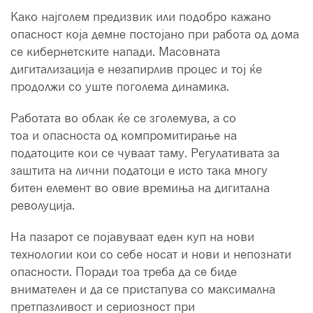
Како најголем предизвик или подобро кажано
опасност која демне постојано при работа од дома
се кибернетските напади. Масовната
дигитализација е незапирлив процес и тој ќе
продолжи со уште поголема динамика.
Работата во облак ќе се зголемува, а со
тоа и опасноста од компромитирање на
податоците кои се чуваат таму. Регулативата за
заштита на лични податоци е исто така многу
битен елемент во овие времиња на дигитална
револуција.
На пазарот се појавуваат еден куп на нови
технологии кои со себе носат и нови и непознати
опасности. Поради тоа треба да се биде
внимателен и да се пристапува со максимална
претпазливост и сериозност при