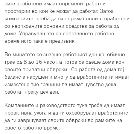
сите вработени имаат опремени работни
простории во кои ќе можат да работат. Затоа
компаниите треба да ги опремат своите вработени
со неопходните основни средства за работа од
дома. Управувањето со сопственото работно
време исто така е предизвик.
Во минатото се знаеше работниот ден кој обично
трае од 8 до 16 часот, а потоа се одеше дома кон
своите приватни обврски . Со работа од дома тој
баланс е нарушен и многу од вработените ги имаат
изместено тие граници па имаат чувство дека
работат преку цел ден.
Компаниите и раководството тука треба да имаат
проактивна улога и да ги охрабруваат вработените
да ги завршуваат своите обврски во рамките на
своето работно време.