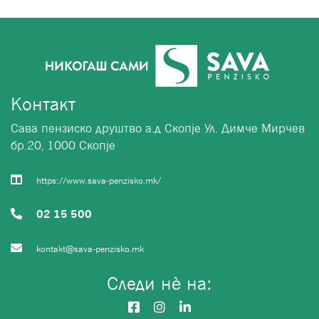
Контакт
Сава пензиско друштво а.д Скопје Ул. Димче Мирчев
бр.20, 1000 Скопје
https://www.sava-penzisko.mk/
02 15 500
kontakt@sava-penzisko.mk
Следи нѐ на: