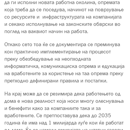
да ги исполни новата работна околина, опремата
која треба да се поседува, начинот на поврзување
со ресурсите и инфраструктурата на компанијата
и секако исполнување на законските обврски во
поглед на ваквиот начин на работа.
Откако сето тоа ќе се документира се преминува
кон практично имплементирање на процесот
преку обезбедување на неопходната
информатичка, комуникациска опрема и едукација
на вработените за користење на таа опрема преку
претходно дефинирани правила и постапки.
На крај може да се резимира дека работењето од
дома е нова реалност која носи многу олеснувања
и бенефити како за компаниите така и за
вработените. Се претпоставува дека до 2035
година ќе има над 1 милијарда луѓе кои ќе работат
од дома. Ќе се намали емисијата на штетни гасови