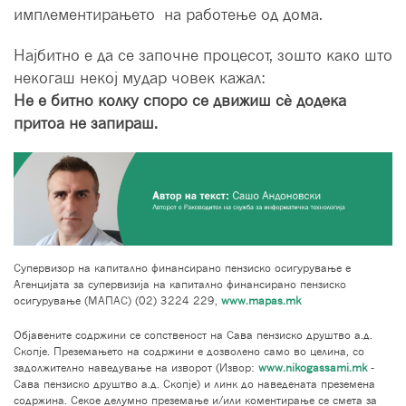
имплементирањето на работење од дома.
Најбитно е да се започне процесот, зошто како што
некогаш некој мудар човек кажал:
Не е битно колку споро се движиш сè додека
притоа не запираш.
Супервизор на капитално финансирано пензиско осигурување е
Агенцијата за супервизија на капитално финансирано пензиско
осигурување (МАПАС) (02) 3224 229,
www.mapas.mk
Објавените содржини се сопственост на Сава пензиско друштво а.д.
Скопје. Преземањето на содржини е дозволено само во целина, со
задолжително наведување на изворот (Извор:
www.nikogassami.mk
-
Сава пензиско друштво а.д. Скопје) и линк до наведената преземена
содржина. Секое делумно преземање и/или коментирање се смета за