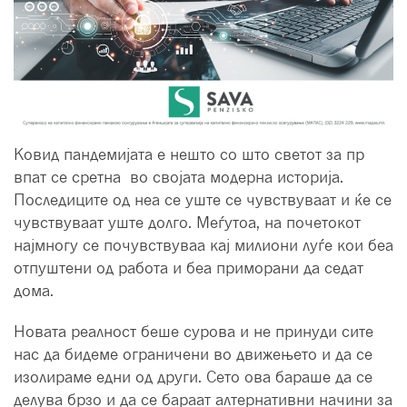
Ковид пандемијата е нешто со што светот за пр
впат се сретна во својата модерна историја.
Последиците од неа се уште се чувствуваат и ќе се
чувствуваат уште долго. Меѓутоа, на почетокот
најмногу се почувствуваа кај милиони луѓе кои беа
отпуштени од работа и беа приморани да седат
дома.
Новата реалност беше сурова и не принуди сите
нас да бидеме ограничени во движењето и да се
изолираме едни од други. Сето ова бараше да се
делува брзо и да се бараат алтернативни начини за