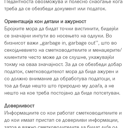
Педантноста овозможува и полесно снаоѓање кога
треба да се обезбеди документ или податок.
Ориентација кон детали и ажурност
Бројките мора да бидат точни вистинити, бидејќи
се значајни инпути во носењето на одлуки. Во
бизнисот важи ,,garbage in, garbage out’’, што во
секојдневието на сметководителите и менаџерите/
клиентите често може да се слушне, укажувајќи
токму на оваа значајност. За да се обезбеди добар
податок, сметководителот мора да биде ажурен и
со должно внимание да обработува податоци, и
тоа да биде нешто што природно му доаѓа, а не
нешто на кое треба постојано да биде потсетуван.
Доверливост
Информациите со кои работат сметководителите и
до кои имаат пристап се доверливи информации,
затоа е важно сметководителите да бидат луѓе од