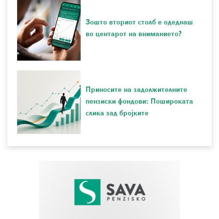
Зошто вториот столб е одеднаш
во центарот на вниманието?
Приносите на задолжителните
пензиски фондови: Пошироката
слика зад бројките