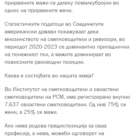
пријавените мажи се далеку помалкубројни во
однос на пријавените жени.
Статистичките податоци во Соединетите
американски држави покажуваат дека
мнозинството на сметководители и ревизори, во
периодот 2020-2023 се доминантно припаднички
на понежниот пол, а мажите доминираат во
повисоките раководни позиции.
Каква е состојбата во нашата земја?
Во Институтот на сметководители и овластени
сметководители на РСМ, има регистрирано вкупно
7.637 овластени сметководители. Од нив 75% се
жени, а 25% се мажи.
Ако нема родова предиспозиција за оваа
професија, а нема, можеби одговорот на