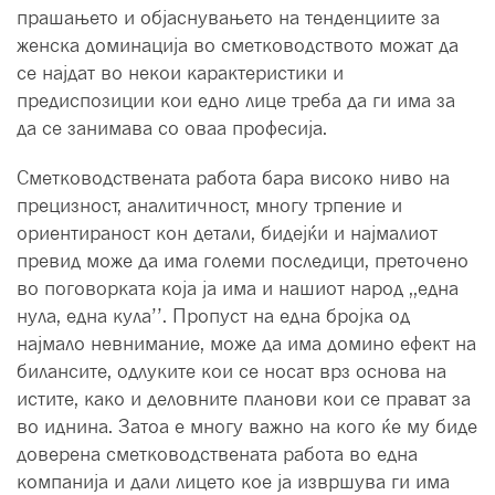
прашањето и објаснувањето на тенденциите за
женска доминација во сметководството можат да
се најдат во некои карактеристики и
предиспозиции кои едно лице треба да ги има за
да се занимава со оваа професија.
Сметководствената работа бара високо ниво на
прецизност, аналитичност, многу трпение и
ориентираност кон детали, бидејќи и најмалиот
превид може да има големи последици, преточено
во поговорката која ја има и нашиот народ ,,една
нула, една кула’’. Пропуст на една бројка од
најмало невнимание, може да има домино ефект на
билансите, одлуките кои се носат врз основа на
истите, како и деловните планови кои се прават за
во иднина. Затоа е многу важно на кого ќе му биде
доверена сметководствената работа во една
компанија и дали лицето кое ја извршува ги има