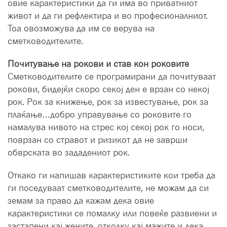
овие карактеристики да ги има во приватниот
живот и да ги рефлектира и во професионалниот.
Тоа овозможува да им се верува на
сметководителите.
Почитување на рокови и став кон роковите
Сметководителите се програмирани да почитуваат
рокови, бидејќи скоро секој ден е врзан со некој
рок. Рок за книжење, рок за известување, рок за
плаќање…добро управување со роковите го
намалува нивото на стрес кој секој рок го носи,
поврзан со стравот и ризикот да не заврши
обврската во зададениот рок.
Откако ги напишав карактеристиките кои треба да
ги поседуваат сметководителите, не можам да си
земам за право да кажам дека овие
карактеристики се помалку или повеќе развиени и
застапени кај жените, отколку кај мажите и дека