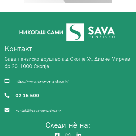
Контакт
Сава пензиско друштво а.д Скопје Ул. Димче Мирчев
бр.20, 1000 Скопје
https://www.sava-penzisko.mk/
02 15 500
kontakt@sava-penzisko.mk
Следи нѐ на: