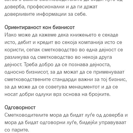
доверба, професионални и да ги држат
доверливите информации за себе.
Ориентираност кон бизнисот
Иако може да кажеме дека книжењето е секаде
исто, дебит и кредит во секоја компанија исто се
користи, сепак сметководство во една дејност се
разликува од сметководство во некоја друга
дејност. Треба добро да се познава дејноста,
односно бизнисот, за да можат да се применуваат
сметководствените стандарди важни за тој бизнис,
за да може да се советува менаџментот и да се
носат добри одлуки врз основа на бројките.
Одговорност
Сметководителите мора да бидат луѓе од доверба и
мора да бидат одговорни луѓе, бидејќи управуваат
со парите.