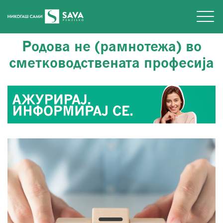
Родова не (рамнотежа) во
сметководствената професија