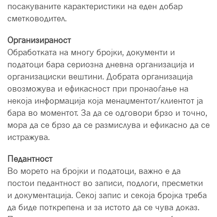
посакуваните карактеристики на еден добар
сметководител.
Организираност
Обработката на многу бројки, документи и
податоци бара сериозна дневна организација и
организациски вештини. Добрата организација
овозможува и ефикасност при пронаоѓање на
некоја информација која менаџментот/клиентот ја
бара во моментот. За да се одговори брзо и точно,
мора да се брзо да се размислува и ефикасно да се
истражува.
Педантност
Во морето на бројки и податоци, важно е да
постои педантност во записи, подлоги, пресметки
и документација. Секој запис и секоја бројка треба
да биде поткрепена и за истото да се чува доказ.