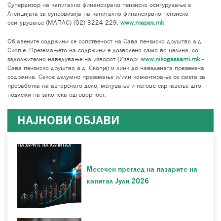
Супервизор на капитално финансирано пензиско осигурување е
Агенцијата за супервизија на капитално финансирано пензиско
осигурување (МАПАС) (02) 3224 229,
www.mapas.mk
Објавените содржини се сопственост на Сава пензиско друштво а.д.
Скопје. Преземањето на содржини е дозволено само во целина, со
задолжително наведување на изворот (Извор:
www.nikogassami.mk
-
Сава пензиско друштво а.д. Скопје) и линк до наведената преземена
содржина. Секое делумно преземање и/или коментирање се смета за
преработка на авторското дело, менување и негово скрнавење што
подлежи на законска одговорност.
НАЈНОВИ ОБЈАВИ
Месечен преглед на пазарите на
капитал Јули 2026