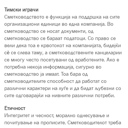
Тимски играчи
Сметководството е функција на поддршка на сите
организациони единици во една компанија. Во
сметководство се носат документи, од
сметководство се бараат податоци. Со право се
вели дека тоа е крвотокот на компанијата, бидејќи
сè се слева таму, а сметководствените канцеларии
се многу често посетувани од вработените. Ако е
потребна некоја информација, сигурно во
сметководство ја имаат. Тоа бара од
сметководителите способност да работат со
различни карактери на луѓе и да бидат љубезни со
сите одговарајќи на нивните различни потреби.
Етичност
Интегритет и чесност, морално однесување и
почитување на прописите. Сметководителот треба