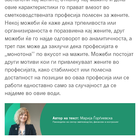
овие карактеристики го прават влезот во
сметководствената професија полесен за жените.
Некој можеби ќе каже дека трпеливоста или
организираноста е поразвиена кај жените, друг
можеби ќе го најде одговорот во аналитичноста, а
трет пак може да заклучи дека професијата е
,,монотона’’ по вкусот на мажите. Можеби постојат
други мотиви кои ги привлекуваат жените во
професијата, како стабилност или полесна
достапност на позиции во оваа професија или се
работи едноставно само за случајност да се
најдеме во овие води.