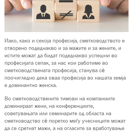
Иако, како и секоја професија, сметководството е
отворено подеднакво и за мажите и за жените, и
истите можат да бидат подеднакво успешни во
професијата сепак, за нас кои работиме во
сметководствената професија, станува сè
поочигледно дека оваа професија во нашата земја
е доминантно женска.
Во сметководствените тимови на компаниите
доминираат жени, на конференциите,
советувањата или семинарите од областа на
сметководство сè поретко меѓу учесниците можат
да се сретнат мажи, а на огласите за вработување