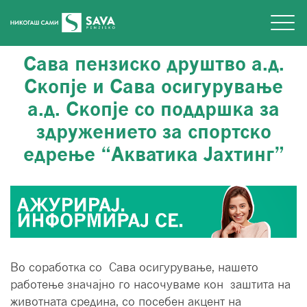
Сава пензиско друштво а.д.
Скопје и Сава осигурување
а.д. Скопје со поддршка за
здружението за спортско
едрење “Акватика Јахтинг”
Во соработка со Сава осигурување, нашето
работење значајно го насочуваме кон заштита на
животната средина, со посебен акцент на