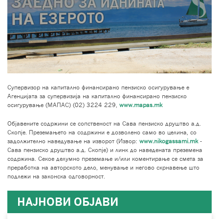
Супервизор на капитално финансирано пензиско осигурување е
Агенцијата за супервизија на капитално финансирано пензиско
осигурување (МАПАС) (02) 3224 229,
www.mapas.mk
Објавените содржини се сопственост на Сава пензиско друштво а.д.
Скопје. Преземањето на содржини е дозволено само во целина, со
задолжително наведување на изворот (Извор:
www.nikogassami.mk
-
Сава пензиско друштво а.д. Скопје) и линк до наведената преземена
содржина. Секое делумно преземање и/или коментирање се смета за
преработка на авторското дело, менување и негово скрнавење што
подлежи на законска одговорност.
НАЈНОВИ ОБЈАВИ