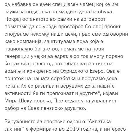
од набавка од еден специјален чамец кој ќе им
служи за поддршка на младите деца за обука.
Покрај останатото во рамки на договорот
помагаме да се уреди просторот. Со овој проект
спојуваме неколку наши цели, прво сме одговорни
како компанија, заштитуваме вода која е
национално богатство, помагаме на нови
генерации учејќи да едрат, а со тоа многу порано
ќе развијат свест од потребата за заштита на
водите и конкретно на Охридското Езеро. Ова е
почеток на нашата соработка и веруваме дека
истата ќе се развива и веруваме дека нашите
активности ќе ги препознаат и другите“, изјави
Мира Шекутковска, Претседател на управниот
одбор на Сава пензиско друштво.
Здружението за спортско едрење “Акватика
Јахтинг” е формирано во 2015 година, а интересот