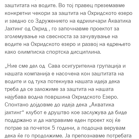
заштитата на водите. Во тој правец преземавме
конкретни чекори за заштита на Охридското езеро
и заедно со Здружението на едриличари Акватика
Јахтинг од Охрид , го започнавме проектот за
зголемување на свесноста за зачувување на
водите на Охридското езеро и развој на едрењето
како олимписка спортска дисциплина.
„Ние сме дел од Сава осигурителна групација и
нашата компанија е насочена кон заштитата на
водите и од тука потекнува нашата идеја дека
треба да се заложиме за заштита на нашата
најубава водна површина Охридското Езеро.
Спонтано дојдовме до идеја дека „Акватика
јахтинг“ клубот е друштво кое заслужува да биде
поддржано и да направиме еден проект кој ќе
потрае за почеток 5 години, а подоцна верувам
дека ќе го продолжиме. Ја препознавме потребата