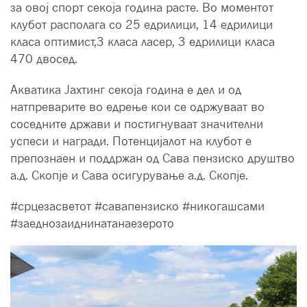
за овој спорт секоја година расте. Во моментот
клубот располага со 25 едрилици, 14 едрилици
класа оптимист,3 класа ласер, 3 едрилици класа
470 двосед.
Акватика Јахтинг секоја година е дел и од
натпреварите во едрење кои се одржуваат во
соседните држави и постигнуваат значителни
успеси и награди. Потенцијалот на клубот е
препознаен и поддржан од Сава пензиско друштво
а.д. Скопје и Сава осигурување а.д. Скопје.
#срцезасветот #савапензиско #никогашсами
#заеднозаиднинатанаезерото