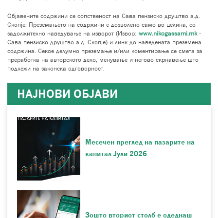
Објавените содржини се сопственост на Сава пензиско друштво а.д.
Скопје. Преземањето на содржини е дозволено само во целина, со
задолжително наведување на изворот (Извор:
www.nikogassami.mk
-
Сава пензиско друштво а.д. Скопје) и линк до наведената преземена
содржина. Секое делумно преземање и/или коментирање се смета за
преработка на авторското дело, менување и негово скрнавење што
подлежи на законска одговорност.
НАЈНОВИ ОБЈАВИ
Месечен преглед на пазарите на
капитал Јули 2026
Зошто вториот столб е одеднаш