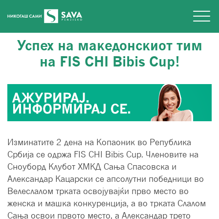
Успех на македонскиот тим
на FIS CHI Bibis Cup!
Изминатите 2 дена на Копаоник во Република
Србија се одржа FIS CHI Bibis Cup. Членовите на
Сноуборд Клубот ХМКД Сања Спасовска и
Александар Кацарски се апсолутни победници во
Велеслалом трката освојувајќи прво место во
женска и машка конкуренција, а во трката Слалом
Сања освои првото место, а Александар трето