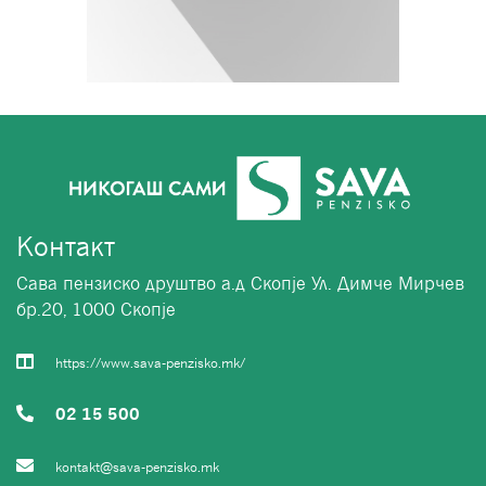
Контакт
Сава пензиско друштво а.д Скопје Ул. Димче Мирчев
бр.20, 1000 Скопје
https://www.sava-penzisko.mk/
02 15 500
kontakt@sava-penzisko.mk