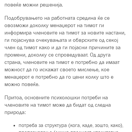
повеќе можни решенија.
Подобрувањето на работната средина ќе се
овозможи доколку менаџерот на тимот ги
информира членовите на тимот за новите настани,
ги појаснува очекувањата и обврските од секој
член од тимот како и да ги појасни причините за
промени, доколку се спроведуваат. Од друга
страна, членовите на тимот е потребно да имаат
можност да го искажат своето мислење, кое
менаџерот е потребно да го цени колку што е
можно повеќе.
Притоа, основните психолошки потреби на
членовите на тимот може да бидат од следна
природа:
потреба за структура (кога, каде, зошто, како),