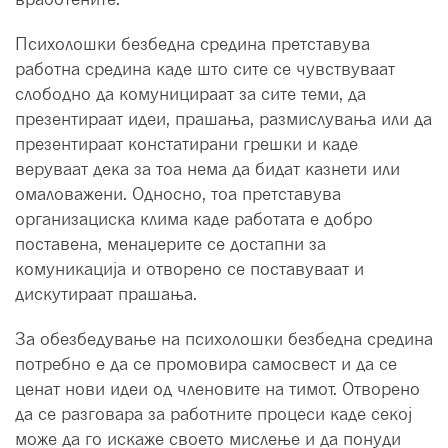
Психолошки безбедна средина претставува
работна средина каде што сите се чувствуваат
слободно да комуницираат за сите теми, да
презентираат идеи, прашања, размислувања или да
презентираат констатирани грешки и каде
веруваат дека за тоа нема да бидат казнети или
омаловажени. Односно, тоа претставува
организациска клима каде работата е добро
поставена, менаџерите се достапни за
комуникација и отворено се поставуваат и
дискутираат прашања.
За обезбедување на психолошки безбедна средина
потребно е да се промовира самосвест и да се
ценат нови идеи од членовите на тимот. Отворено
да се разговара за работните процеси каде секој
може да го искаже своето мислење и да понуди