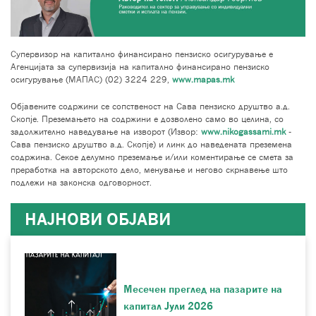
Супервизор на капитално финансирано пензиско осигурување е
Агенцијата за супервизија на капитално финансирано пензиско
осигурување (МАПАС) (02) 3224 229,
www.mapas.mk
Објавените содржини се сопственост на Сава пензиско друштво а.д.
Скопје. Преземањето на содржини е дозволено само во целина, со
задолжително наведување на изворот (Извор:
www.nikogassami.mk
-
Сава пензиско друштво а.д. Скопје) и линк до наведената преземена
содржина. Секое делумно преземање и/или коментирање се смета за
преработка на авторското дело, менување и негово скрнавење што
подлежи на законска одговорност.
НАЈНОВИ ОБЈАВИ
Месечен преглед на пазарите на
капитал Јули 2026