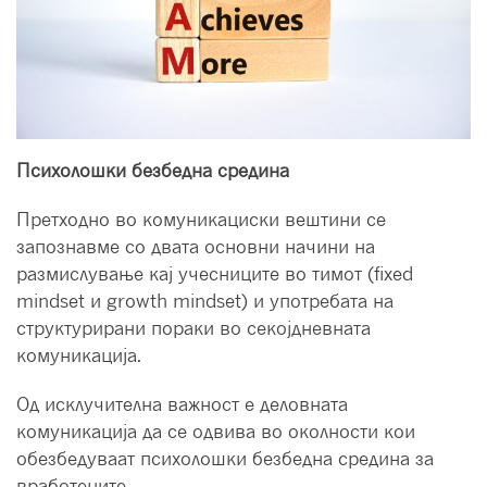
Психолошки безбедна средина
Претходно во комуникациски вештини се
запознавме со двата основни начини на
размислување кај учесниците во тимот (fixed
mindset и growth mindset) и употребата на
структурирани пораки во секојдневната
комуникација.
Од исклучителна важност е деловната
комуникација да се одвива во околности кои
обезбедуваат психолошки безбедна средина за
вработените.