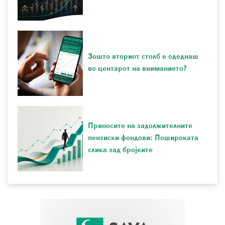
Зошто вториот столб е одеднаш
во центарот на вниманието?
Приносите на задолжителните
пензиски фондови: Пошироката
слика зад бројките