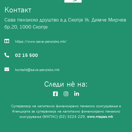
Контакт
Сава пензиско друштво а.д Скопје Ул. Димче Мирчев
бр.20, 1000 Скопје
https://www.sava-penzisko.mk/
02 15 500
kontakt@sava-penzisko.mk
Следи нѐ на:
Супервизор на капитално финансирано пензиско осигурување е
Агенцијата за супервизија на капитално финансирано пензиско
осигурување (МАПАС) (02) 3224 229,
www.mapas.mk