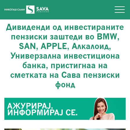
Дивиденди од инвестираните
пензиски заштеди во BMW,
SAN, APPLE, Алкалоид,
Универзална инвестициона
банка, пристигнаа на
сметкaтa на Сава пензиски
фонд