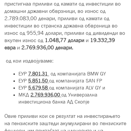
пристигнаа приливи од камати од инвестиции во
домашни државни обврзници, во износ од
2.789.083,00 денари,
приливи од камати од
инвестиции во странска државна обврзница во
износ од 955,94 долари, приливи од дивиденди во
вкупен износ од
1.048,77 долари
и
19.332,39
евра
и
2.769.936,00 денари.
од кои издвојуваме:
ЕУР
7
.
801
,3
1
од компанијата BMW GY
ЕУР
5.851,50
од компанијата SAN FP
ЕУР
5.679,58
од компанијата ALV GY и
МКД
2.769.936,00
од Универзална
инвестициона банка АД Скопје
Овие приливи кои се резултат на инвестирањето
на пензиските заштеди акумулирани во пензиските
фондови, им припаѓаат на членовите и на