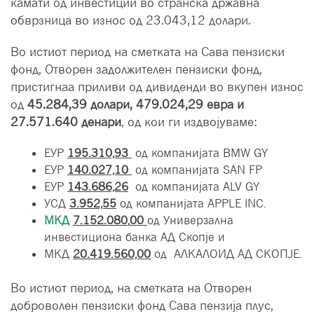
камати од инвестиции во странска државна
обврзница во износ од 23.043,12 долари.
Во истиот период на сметката на Сава пензиски
фонд, Отворен задолжителен пензиски фонд,
пристигнаа приливи од дивиденди во вкупен износ
од
45.284,39
долари
,
479.024,29 евра
и
27.571.640 денари
, од кои ги издвојуваме:
ЕУР
195.310,93
од компанијата BMW GY
ЕУР
140.027,10
од компанијата SAN FP
ЕУР
143.686,26
од компанијата ALV GY
УСД
3.952,55
од компанијата APPLE INC.
МКД
7
.
152
.
080
,
00
од Универзална
инвестициона банка АД Скопје и
МКД
20.419.560,00
од АЛКАЛОИД АД СКОПЈЕ.
Во истиот период, на сметката на Отворен
доброволен пензиски фонд Сава пензија плус,