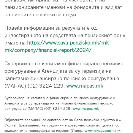
пензионираните членови на фондовите и влијаат
на нивните пензиски заштеди.
Повеќе информации за резултатите од
инвестирањето на средствата на пензискиот фонд
имате на
https://www.sava-penzisko.mk/mk-
mk/company/financial-report/2024/
Супервизор на капитално финансирано пензиско
осигурување е Агенцијата за супервизија на
капитално финансирано пензиско осигурување
(МАПАС) (02) 3224 229,
www.mapas.mk
Супервизор на капитално финансирано пензиско осигурување е
Агенцијата за супервизија на капитално финансирано пензиско
осигурување (МАПАС) (02) 3224 229,
www.mapas.mk
Објавените содржини се сопственост на Сава пензиско друштво а.д.
Скопје. Преземањето на содржини е дозволено само во целина, со
задолжително наведување на изворот (Извор:
www.nikogassami.mk
-