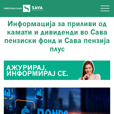
Информација за приливи од
камати и дивиденди во Сава
пензиски фонд и Сава пензија
плус