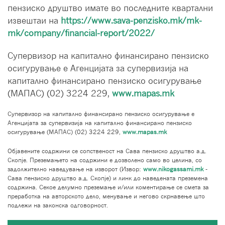
пензиско друштво имате во последните квартални
извештаи на
https://www.sava-penzisko.mk/mk-
mk/company/financial-report/2022/
Супервизор на капитално финансирано пензиско
осигурување е Агенцијата за супервизија на
капитално финансирано пензиско осигурување
(МАПАС) (02) 3224 229,
www.mapas.mk
Супервизор на капитално финансирано пензиско осигурување е
Агенцијата за супервизија на капитално финансирано пензиско
осигурување (МАПАС) (02) 3224 229,
www.mapas.mk
Објавените содржини се сопственост на Сава пензиско друштво а.д.
Скопје. Преземањето на содржини е дозволено само во целина, со
задолжително наведување на изворот (Извор:
www.nikogassami.mk
-
Сава пензиско друштво а.д. Скопје) и линк до наведената преземена
содржина. Секое делумно преземање и/или коментирање се смета за
преработка на авторското дело, менување и негово скрнавење што
подлежи на законска одговорност.