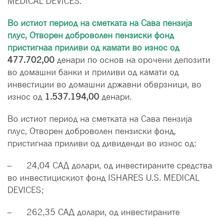
MEDICAL DEVICES.
Во истиот период на сметката на Сава пензија
плус, Отворен доброволен пензиски фонд
пристигнаа приливи од камати во износ од
477.702,00
денари по основ на орочени депозити
во домашни банки и приливи од камати од
инвестиции во домашни државни обврзници, во
износ од
1.537.194,00
денари.
Во истиот период на сметката на Сава пензија
плус, Отворен доброволен пензиски фонд,
пристигнаа приливи од дивиденди во износ од:
– 24,04 САД долари, од инвестираните средства
во инвестицискиот фонд ISHARES U.S. MEDICAL
DEVICES;
– 262,35 САД долари, од инвестираните