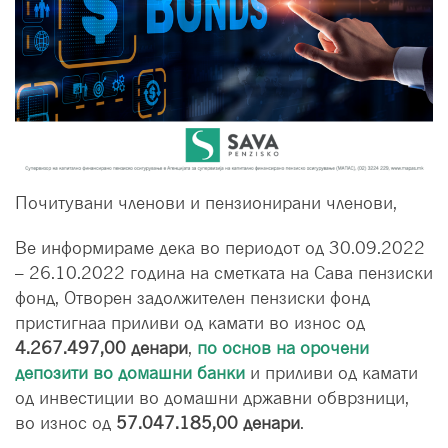
Почитувани членови и пензионирани членови,
Ве информираме дека во периодот од
30.09.2022
– 26.10.2022 година на сметката на Сава пензиски
фонд, Отворен задолжителен пензиски фонд
пристигнаa приливи од камати во износ од
4.267.49
7
,00 денари
,
по основ на орочени
депозити во домашни банки
и приливи од камати
од инвестиции во домашни државни обврзници,
во износ од
57.047.185,00 денари
.