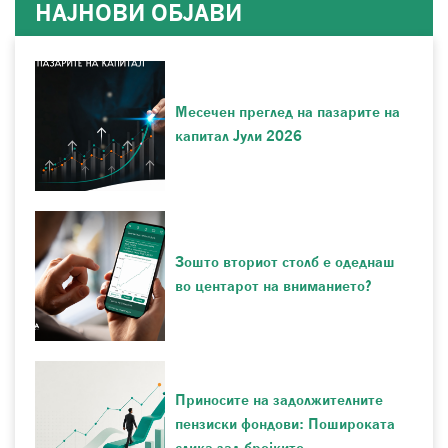
НАЈНОВИ ОБЈАВИ
Месечен преглед на пазарите на
капитал Јули 2026
Зошто вториот столб е одеднаш
во центарот на вниманието?
Приносите на задолжителните
пензиски фондови: Пошироката
слика зад бројките