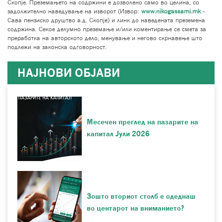
Скопје. Преземањето на содржини е дозволено само во целина, со
задолжително наведување на изворот (Извор:
www.nikogassami.mk
-
Сава пензиско друштво а.д. Скопје) и линк до наведената преземена
содржина. Секое делумно преземање и/или коментирање се смета за
преработка на авторското дело, менување и негово скрнавење што
подлежи на законска одговорност.
НАЈНОВИ ОБЈАВИ
Месечен преглед на пазарите на
капитал Јули 2026
Зошто вториот столб е одеднаш
во центарот на вниманието?