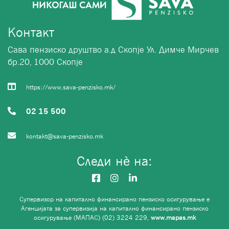
Контакт
Сава пензиско друштво а.д Скопје Ул. Димче Мирчев
бр.20, 1000 Скопје
https://www.sava-penzisko.mk/
02 15 500
kontakt@sava-penzisko.mk
Следи нѐ на:
Супервизор на капитално финансирано пензиско осигурување е
Агенцијата за супервизија на капитално финансирано пензиско
осигурување (МАПАС) (02) 3224 229,
www.mapas.mk