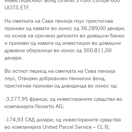
инвестицискиот фонд iShares STOXX Europe 600
UCITS ETF.
На сметката на Сава пензија плус пристигнаа
приливи од камати во износ од 36.289,00 денари,
по основ на орочени депозити во домашни банки
и приливи од камата од инвестиции во домашни
државни обврзници во износ од 300.811,00
денари.
Во истиот период на сметката на Сава пензија
плус, Отворен доброволен пензиски фонд,
пристигнаa приливи од дивиденда во износ од:
-3.277,95 франци, од инвестираните средства во
компанијата Novartis AG;
-174,93 САД долари, од инвестираните средства
во компанијата United Parcel Service – CL B;