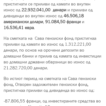
пристигнати се приливи од камати во вкупен
износ од
22.932.041,00 денари
и приливи од
дивиденди во вкупен износ од
46.506,18
американски долари
,
91.084,50 франци
и
16.536,41 евра
.
На сметката на Сава пензиски фонд пристигнаa
приливи од камати во износ од 1.312.221,00
денари, по основ на орочени депозити во
домашни банки и прилив од камата од инвестиции
во домашни државни обврзници во износ од
21.282.720,00 денари.
Во истиот период на сметката на Сава пензиски
фонд, Отворен задолжителен пензиски фонд,
пристигнаa приливи од дивиденда во износ од:
-87.806,55 франци, од инвестираните средства во