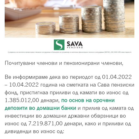
Почитувани членови и пензионирани членови,
Ве информираме дека во периодот од 01.04.2022
– 10.04.2022 година на сметката на Сава пензиски
фонд, пристигнаa приливи од камати во износ од
1.385.012,00 денари,
по основ на орочени
депозити во домашни банки
и прилив од камата од
инвестиции во домашни државни обврзници во
износ од 7.219.871,00 денари, како и приливи од
дивиденди во износ од: