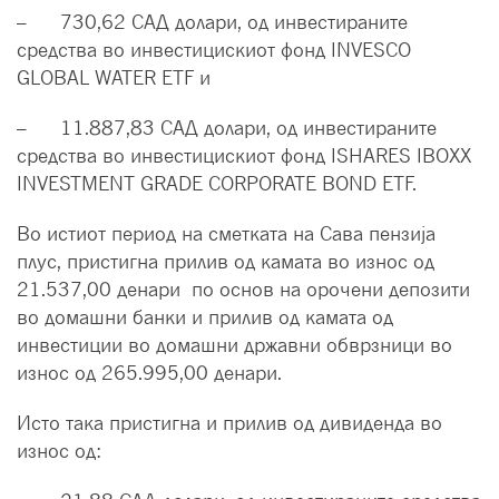
– 730,62 САД долари, од инвестираните
средства во инвестицискиот фонд INVESCO
GLOBAL WATER ETF и
– 11.887,83 САД долари, од инвестираните
средства во инвестицискиот фонд ISHARES IBOXX
INVESTMENT GRADE CORPORATE BOND ETF.
Во истиот период на сметката на Сава пензија
плус, пристигна прилив од каматa во износ од
21.537,00 денари по основ на орочени депозити
во домашни банки и прилив од каматa од
инвестиции во домашни државни обврзници во
износ од 265.995,00 денари.
Исто така пристигна и прилив од дивиденда во
износ од: