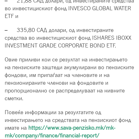
–
21,88 САД долари, од инвестираните средства
во инвестицискиот фонд INVESCO GLOBAL WATER
ETF и
–
335,80 САД долари, од инвестираните
средства во инвестицискиот фонд ISHARES IBOXX
INVESTMENT GRADE CORPORATE BOND ETF.
Овие приливи кои се резултат на инвестирањето
на пензиските заштеди акумулирани во пензиските
фондови, им припаѓаат на членовите и на
пензионираните членови на фондовите и
пропорционално се распределуваат на нивните
сметки.
Повеќе информации за резултатите од
инвестирањето на средствата на пензискиот фонд
имате на
https://www.sava-penzisko.mk/mk-
mk/company/finance/financial-report/