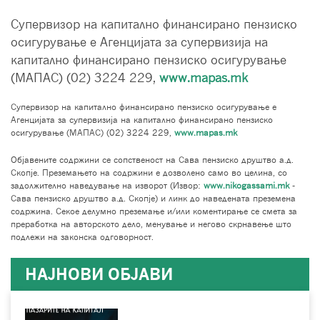
Супервизор на капитално финансирано пензиско
осигурување е Агенцијата за супервизија на
капитално финансирано пензиско осигурување
(МАПАС) (02) 3224 229,
www.mapas.mk
Супервизор на капитално финансирано пензиско осигурување е
Агенцијата за супервизија на капитално финансирано пензиско
осигурување (МАПАС) (02) 3224 229,
www.mapas.mk
Објавените содржини се сопственост на Сава пензиско друштво а.д.
Скопје. Преземањето на содржини е дозволено само во целина, со
задолжително наведување на изворот (Извор:
www.nikogassami.mk
-
Сава пензиско друштво а.д. Скопје) и линк до наведената преземена
содржина. Секое делумно преземање и/или коментирање се смета за
преработка на авторското дело, менување и негово скрнавење што
подлежи на законска одговорност.
НАЈНОВИ ОБЈАВИ