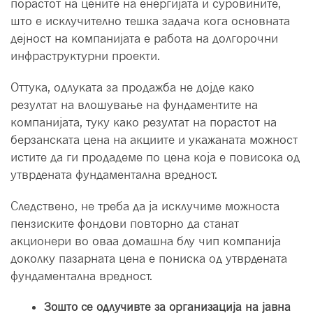
порастот на цените на енергијата и суровините,
што е исклучително тешка задача кога основната
дејност на компанијата е работа на долгорочни
инфраструктурни проекти.
Оттука, одлуката за продажба не дојде како
резултат на влошување на фундаментите на
компанијата, туку како резултат на порастот на
берзанската цена на акциите и укажаната можност
истите да ги продадеме по цена која е повисока од
утврдената фундаментална вредност.
Следствено, не треба да ја исклучиме можноста
пензиските фондови повторно да станат
акционери во оваа домашна блу чип компанија
доколку пазарната цена е пониска од утврдената
фундаментална вредност.
Зошто се одлучивте за организација на јавна