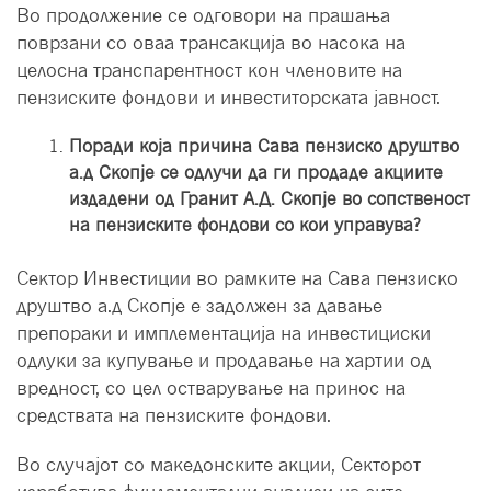
Во продолжение се одговори на прашања
поврзани со оваа трансакција во насока на
целосна транспарентност кон членовите на
пензиските фондови и инвеститорската јавност.
Поради која причина Сава пензиско друштво
а.д Скопје се одлучи да ги продаде акциите
издадени од Гранит А.Д. Скопје во сопственост
на пензиските фондови со кои управува?
Сектор Инвестиции во рамките на Сава пензиско
друштво а.д Скопје е задолжен за давање
препораки и имплементација на инвестициски
одлуки за купување и продавање на хартии од
вредност, со цел остварување на принос на
средствата на пензиските фондови.
Во случајот со македонските акции, Секторот