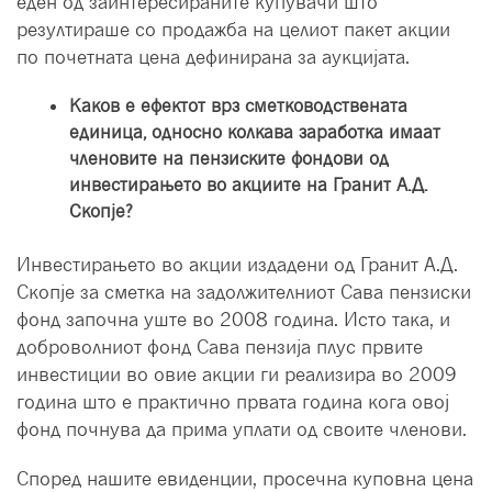
еден од заинтересираните купувачи што
резултираше со продажба на целиот пакет акции
по почетната цена дефинирана за аукцијата.
Каков е ефектот врз сметководствената
единица, односно колкава заработка имаат
членовите на пензиските фондови од
инвестирањето во акциите на Гранит А.Д.
Скопје?
Инвестирањето во акции издадени од Гранит А.Д.
Скопје за сметка на задолжителниот Сава пензиски
фонд започна уште во 2008 година. Исто така, и
доброволниот фонд Сава пензија плус првите
инвестиции во овие акции ги реализира во 2009
година што е практично првата година кога овој
фонд почнува да прима уплати од своите членови.
Според нашите евиденции, просечна куповна цена