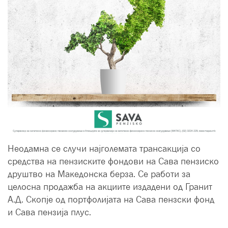
Неодамна се случи најголемата трансакција со
средства на пензиските фондови на Сава пензиско
друштво на Македонска берза. Се работи за
целосна продажба на акциите издадени од Гранит
А.Д. Скопје од портфолијата на Сава пензски фонд
и Сава пензија плус.