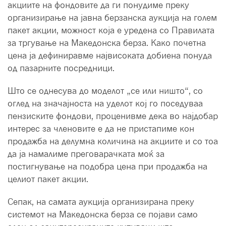
акциите на фондовите да ги понудиме преку
организирање на јавна берзанска аукција на голем
пакет акции, можност која е уредена со Правилата
за тргување на Македонска берза. Како почетна
цена ја дефиниравме највисоката добиена понуда
од пазарните посредници.
Што се однесува до моделот „се или ништо“, со
оглед на значајноста на уделот кој го поседуваа
пензиските фондови, проценивме дека во најдобар
интерес за членовите е да не пристапиме кон
продажба на делумна количина на акциите и со тоа
да ја намалиме преговарачката моќ за
постигнување на подобра цена при продажба на
целиот пакет акции.
Сепак, на самата аукција организирана преку
системот на Македонска берза се појави само