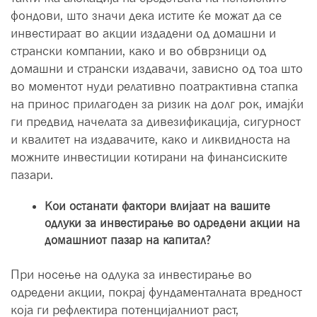
фондови, што значи дека истите ќе можат да се
инвестираат во акции издадени од домашни и
странски компании, како и во обврзници од
домашни и странски издавачи, зависно од тоа што
во моментот нуди релативно поатрактивна стапка
на принос прилагоден за ризик на долг рок, имајќи
ги предвид начелата за дивезификација, сигурност
и квалитет на издавачите, како и ликвидноста на
можните инвестиции котирани на финансиските
пазари.
Кои останати фактори влијаат на вашите
одлуки за инвестирање во одредени акции на
домашниот пазар на капитал?
При носење на одлука за инвестирање во
одредени акции, покрај фундаменталната вредност
која ги рефлектира потенцијалниот раст,