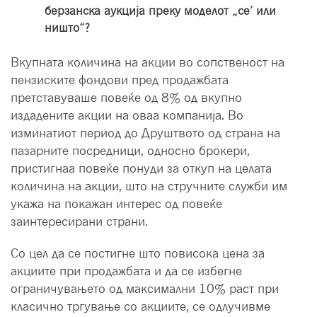
берзанска аукција преку моделот „се’ или
ништо“?
Вкупната количина на акции во сопственост на
пензиските фондови пред продажбата
претставуваше повеќе од 8% од вкупно
издадените акции на оваа компанија. Во
изминатиот период до Друштвото од страна на
пазарните посредници, односно брокери,
пристигнаа повеќе понуди за откуп на целата
количина на акции, што на стручните служби им
укажа на покажан интерес од повеќе
заинтересирани страни.
Со цел да се постигне што повисока цена за
акциите при продажбата и да се избегне
ограничувањето од максимални 10% раст при
класично тргување со акциите, се одлучивме