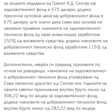
за акциите издадени од Гранит А.Д. Скопје кај
задолжителниот фонд е 575 денари, додека
просечна куповна цена кај доброволниот фонд е
675 денари, што значи дека само врз основа на
ценовни промени членовите на задолжителниот
пензиски фонд од оваа инвестиција заработиле
152% од вложените средства, додека членовите на
доброволниот пензиски фонд заработиле 115% од
вложените средства.
Дополнително, имајќи ги предвид приливите по
основ на дивиденди, членовите на задолжителниот
и доброволниот пензиски фонд управувани од
Сава пензиско друштво а.д Скопје низ годините на
своите сметки прокнижиле вкупен бруто износ од
306,22 мкд по акција за задолжителниот фонд,
додека членовите на доброволниот пензиски фонд
вкупен бруто износ од 283,22 мкд по акција.