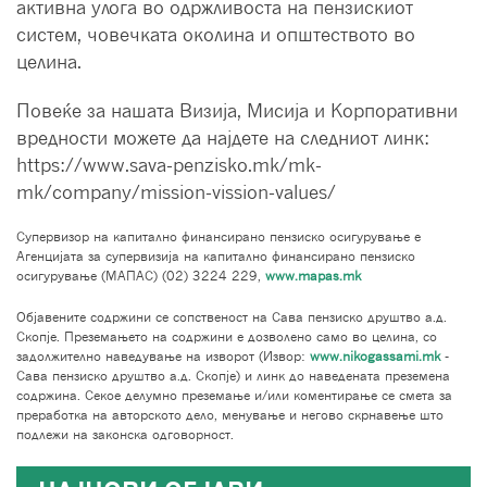
активна улога во одржливоста на пензискиот
систем, човечката околина и општеството во
целина.
Повеќе за нашата Визија, Мисија и Корпоративни
вредности можете да најдете на следниот линк:
https://www.sava-penzisko.mk/mk-
mk/company/mission-vission-values/
Супервизор на капитално финансирано пензиско осигурување е
Агенцијата за супервизија на капитално финансирано пензиско
осигурување (МАПАС) (02) 3224 229,
www.mapas.mk
Објавените содржини се сопственост на Сава пензиско друштво а.д.
Скопје. Преземањето на содржини е дозволено само во целина, со
задолжително наведување на изворот (Извор:
www.nikogassami.mk
-
Сава пензиско друштво а.д. Скопје) и линк до наведената преземена
содржина. Секое делумно преземање и/или коментирање се смета за
преработка на авторското дело, менување и негово скрнавење што
подлежи на законска одговорност.