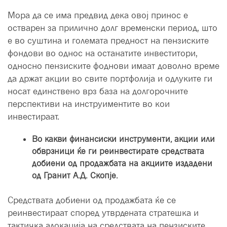
Мора да се има предвид дека овој принос е
остварен за прилично долг временски период, што
е во суштина и големата предност на пензиските
фондови во однос на останатите инвеститори,
односно пензиските фоднови имаат доволно време
да држат акции во свите портфолија и одлуките ги
носат единствено врз база на долгорочните
перспективи на инструиментите во кои
инвестираат.
Во какви финансиски инструменти, акции или
обврзници ќе ги реинвестирате средствата
добиени од продажбата на акциите издадени
од Гранит А.Д. Скопје.
Средствата добиени од продажбата ќе се
реинвестираат според утврдената стратешка и
тактичка алокација на средствата на пензиските