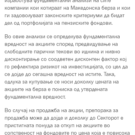
изработува фундаментални анализи на сите
компании кои котираат на Македонска берза и кои
ги задоволуваат законските критериуми да бидат
дел од портфолијата на пензиските фондови.
Во овие анализи се определува фундаментална
вредност на акциите според предвидување на
слободните парични текови во иднина и нивно
дисконтирање со соодветен дисконтен фактор кој
го рефлектира ризикот на инвестицијата, со цел да
се дојде до сегашна вредност на истите. Така,
одлука за купување се носи доколку цената на
акциите на берза е пониска од утврдената
фундаментална вредност.
Во случај на продажба на акции, препорака за
продажба може да дојде и доколку до Секторот е
пристигната понуда за откуп на акциите во
сопственост на фондовите по цена која е повисока