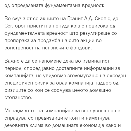
од определената фундаментална вредност.
Во случајот со акциите на Гранит А.Д. Скопје, до
Секторот пристигна понуда која е повисока од
фундаменталната вредност што резултираше со
препорака за продажба на сите акции во
сопственост на пензиските фондови.
Важно е да се напомене дека во изминатиот
период, според јавно достапните информации за
компанијата, не увидовме зголемување на одреден
специфичен ризик за оваа компанија надвор од
ризиците со кои се соочува целото домашно
стопанство.
Менаџментот на компанијата за сега успешно се
справува со предизвиците кои ги наметнува
деловната клима во домашната економија како и