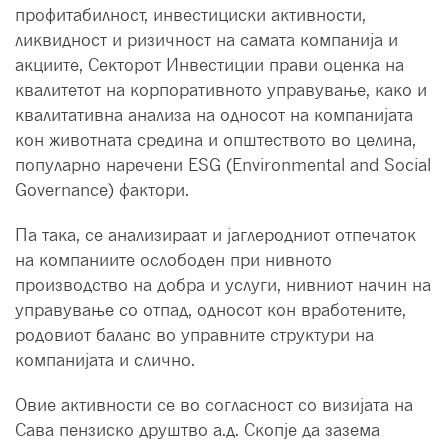
профитабилност, инвестициски активности,
ликвидност и ризичност на самата компанија и
акциите, Секторот Инвестиции прави оценка на
квалитетот на корпоративното управување, како и
квалитативна анализа на односот на компанијата
кон животната средина и општеството во целина,
популарно наречени ESG (Environmental and Social
Governance) фактори.
Па така, се анализираат и јаглеродниот отпечаток
на компаниите ослободен при нивното
производство на добра и услуги, нивниот начин на
управување со отпад, односот кон вработените,
родовиот баланс во управните структури на
компанијата и слично.
Овие активности се во согласност со визијата на
Сава пензиско друштво а.д. Скопје да зазема