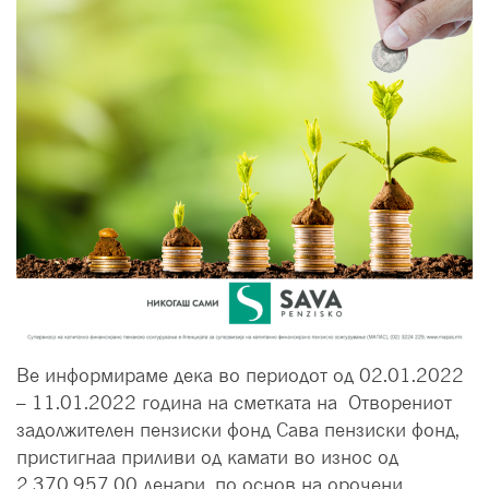
Ве информираме дека во периодот од 02.01.2022
– 11.01.2022 година на сметката на Отворениот
задолжителен пензиски фонд Сава пензиски фонд,
пристигнаа приливи од камати во износ од
2.370.957,00 денари, по основ на орочени