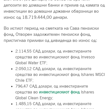
депозити во домашни банки и прилив од камата од
инвестиции во домашни државни обврзници во
износ од 18.719.444,00 денари.
Во истиот период на сметката на Сава пензиски
фонд, Отворен задолжителен пензиски фонд,
пристигнаa приливи од дивиденда во износ од:
2.114,55 САД долари, од инвестираните
средства во инвестицискиот фонд Invesco
Global Water ETF;
2.050,12 САД долари, од инвестираните
средства во инвестицискиот фонд Ishares MSCI
Chile ETF;
796,47 САД долари, од инвестираните
средства во
инвестицискиот фонд
Ishares
Global Clean Energy;
1.485,15 САД долари, од инвестираните