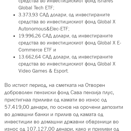
средства во инвестицискиот фонд Ishares
Global Tech ETF;
3.373,93 САД долари, од инвестираните
средства во инвестицискиот фонд Global X
Autonomous&Elec-ETF;
19.996,26 САД долари, од инвестираните
средства во инвестицискиот фонд Global X E-
Commerce ETF и
13.662,64 САД долари, од инвестираните
средства во инвестицискиот фонд Global X
Video Games & Esport.
Во истиот период, на сметката на Отворен
доброволен пензиски фонд Сава пензија плус,
пристигнаa приливи од камати во износ од
57.419,00 денари, по основ на орочени депозити
во домашни банки и прилив од камата од
инвестиции во домашни државни обврзници во
износ од 107.127,00 денари, како и приливи од