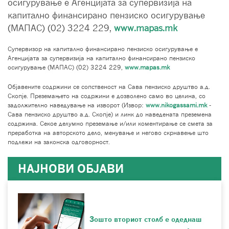
осигурување е Агенцијата за супервизија на
капитално финансирано пензиско осигурување
(МАПАС) (02) 3224 229,
www.mapas.mk
Супервизор на капитално финансирано пензиско осигурување е
Агенцијата за супервизија на капитално финансирано пензиско
осигурување (МАПАС) (02) 3224 229,
www.mapas.mk
Објавените содржини се сопственост на Сава пензиско друштво а.д.
Скопје. Преземањето на содржини е дозволено само во целина, со
задолжително наведување на изворот (Извор:
www.nikogassami.mk
-
Сава пензиско друштво а.д. Скопје) и линк до наведената преземена
содржина. Секое делумно преземање и/или коментирање се смета за
преработка на авторското дело, менување и негово скрнавење што
подлежи на законска одговорност.
НАЈНОВИ ОБЈАВИ
Зошто вториот столб е одеднаш