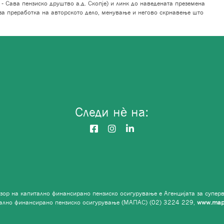
- Сава пензиско друштво а.д. Скопје) и линк до наведената преземена
за преработка на авторското дело, менување и негово скрнавење што
Следи нѐ на:
зор на капитално финансирано пензиско осигурување е Агенцијата за суперв
ално финансирано пензиско осигурување (МАПАС) (02) 3224 229,
www.map