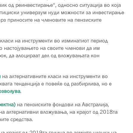
ик од реинвестирање“, односно ситуација во која
естициски универзум нуди можности за инвестирање
врз приносите на членовите на пензиските
 класи на инструменти во изминатиот период
во настојувањето на своите членови да им
рок, да алоцираат дел од вложувањата кон
и
на алтернативните класи на инструменти во
квата тенденција е повеќе од разбирлива, но е
озволува
.
ектна)
на пензиските фондови на Австралија,
на алтернативни вложувања, на крајот од 2018та
ите средства.
 на крајот од 2019та година во земјите членки на