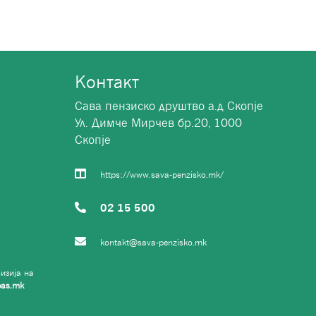
Контакт
Сава пензиско друштво а.д Скопје
Ул. Димче Мирчев бр.20, 1000
Скопје
https://www.sava-penzisko.mk/
02 15 500
kontakt@sava-penzisko.mk
изија на
as.mk