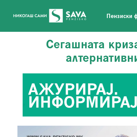
Пензиски 
Сегашната криза
алтернативн