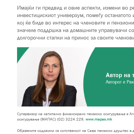
Имајќи ги предвид и овие аспекти, измени во 
инвестицискиот универзум, помеѓу останатото 
кој ќе биде во интерес на членовите и пензион
значеле поддршка на домашните управувачи со
долгорочни стапки на принос за своите членови
Супервизор на капитално финансирано пензиско осигурување е Аге
осигурување (МАПАС) (02) 3224 229,
www.mapas.mk
Објавените содржини се сопственост на Сава пензиско друштво а.д