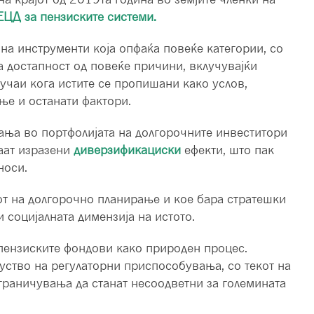
ЕЦД за пензиските системи.
на инструменти која опфаќа повеќе категории, со
а достапност од повеќе причини, вклучувајќи
чаи кога истите се пропишани како услов,
ње и останати фактори.
ања во портфолијата на долгорочните инвеститори
маат изразени
диверзификациски
ефекти, што пак
носи.
т на долгорочно планирање и кое бара стратешки
 социјалната димензија на истото.
 пензиските фондови како природен процес.
уство на регулаторни приспособувања, со текот на
граничувања да станат несоодветни за големината