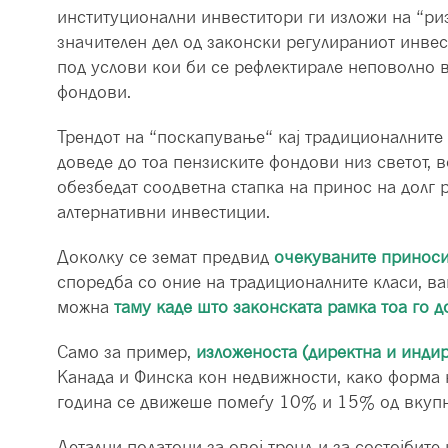
институционални инвеститори ги изложи на “риз
значителен дел од законски регулираниот инв
под услови кои би се рефлектирале неповолно 
фондови.
Трендот на “поскапување“ кај традиционалните
доведе до тоа пензиските фондови низ светот, 
обезбедат соодветна стапка на принос на долг 
алтернативни инвестиции.
Доколку се земат предвид
очекуваните принос
споредба со оние на традиционалните класи, ва
можна
таму каде што законската рамка тоа го д
Само за пример,
изложеноста (директна и индир
Канада и Финска кон недвижности, како форма 
година се движеше помеѓу 10% и 15% од вкупн
Детални податоци за овој тренд и за состојбите