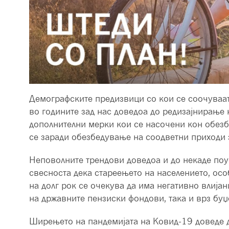
Демографските предизвици со кои се соочуваат
во годините зад нас доведоа до редизајнирање
дополнителни мерки кои се насочени кон обезб
се заради обезбедување на соодветни приходи 
Неповолните трендови доведоа и до некаде поу
свесноста дека стареењето на населението, осо
на долг рок се очекува да има негативно влија
на државните пензиски фондови, така и врз буџ
Ширењето на пандемијата на Ковид-19 доведе д