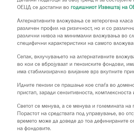
ОЕЦД се достапни во
годишниот Извештај на О
Алтернативните вложувања се хетерогена класа 
различен профил на ризичност, но и со различн
различни нивоа на минимални вложувања во слу
специфични карактеристики на самото вложува
Сепак, вклучувањето на алтернативните вложув
во кои се вбројуваат и пензиските фондови, и
има стабилизирачко влијание врз вкупните при
Идните пензии се прашање кое спаѓа во домено
пристап, заради сензитивноста, комплексноста и
Светот се менува, а се менува и големината на
Порастот на средствата под управување, во отс
времето може да доведе до тоа дефинираните о
на фондовите.