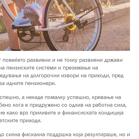
 повеќето развиени и не толку развиени држави
 на пензиските системи и преземање на
едување на долгорочни извори на приходи, пред
за идните пензионери.
спешно, а некаде помалку успешно, кревање на
бено кога е придружено со одлив на работна сила,
ние како врз приливите и финансиската кондиција
етските приходи.
о силна фискална поддршка која резултираше, но и