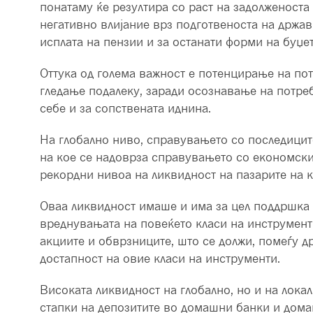
понатаму ќе резултира со раст на задолженоста
негативно влијание врз подготвеноста на држав
исплата на пензии и за останати форми на буџет
Оттука од голема важност е потенцирање на пот
гледање подалеку, заради осознавање на потре
себе и за сопствената иднина.
На глобално ниво, справувањето со последицит
на кое се надоврза справувањето со економскит
рекордни нивоа на ликвидност на пазарите на к
Оваа ликвидност имаше и има за цел поддршка 
вреднувањата на повеќето класи на инструмент
акциите и обврзниците, што се должи, помеѓу д
достапност на овие класи на инструменти.
Високата ликвидност на глобално, но и на лока
стапки на депозитите во домашни банки и дом