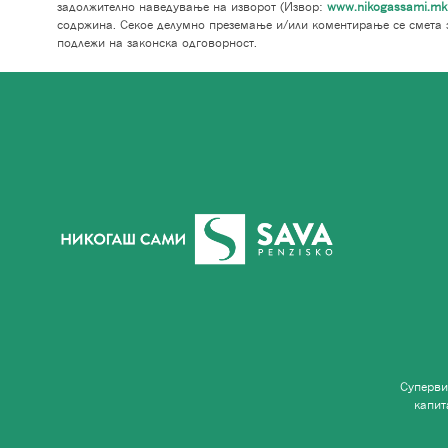
задолжително наведување на изворот (Извор:
www.nikogassami.mk
содржина. Секое делумно преземање и/или коментирање се смета 
подлежи на законска одговорност.
Суперви
капит