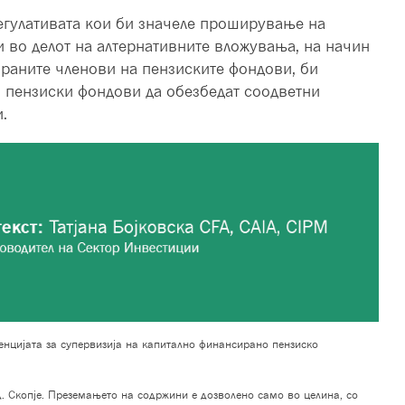
регулативата кои би значеле проширување на
и во делот на алтернативните вложувања, на начин
ираните членови на пензиските фондови, би
 пензиски фондови да обезбедат соодветни
.
нцијата за супервизија на капитално финансирано пензиско
. Скопје. Преземањето на содржини е дозволено само во целина, со