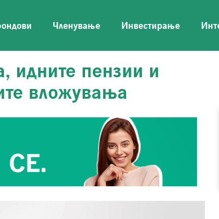
фондови
Членување
Инвестирање
Инт
, идните пензии и
ите вложувања