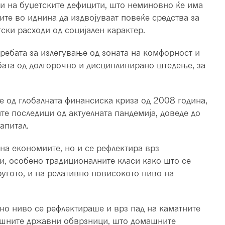
 и на буџетските дефицити, што неминовно ќе има
ите во иднина да издвојуваат повеќе средства за
ски расходи од социјален карактер.
ребата за излегување од зоната на комфорност и
бата од долгорочно и дисциплинирано штедење, за
е од глобалната финансиска криза од 2008 година,
е последици од актуелната пандемија, доведе до
апитал.
на економиите, но и се рефлектира врз
и, особено традиционалните класи како што се
ругото, и на релативно повисокото ниво на
лно ниво се рефлектираше и врз пад на каматните
ашните државни обврзници, што домашните