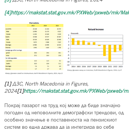
[4]
https://makstat.stat.gov.mk/PXWeb/pxweb/mk/Mak
[1]
ДЗС, North Macedonia in Figures,
2024
[1]
https://makstat.stat.gov.mk/PXWeb/pxweb/m
Покрај пазарот на труд кој може да биде значајно
погоден од неповолните демографски трендови, од
особено значење е поставеноста на пензискиот
систем во една држава да ја интегрира во себе