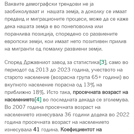
Ваквите демографски трендови не ја
заобиколуваат и нашата земја, а доколку се имаат
предвид и миграционите процеси, може да се каже
дека нашата земја е во понеповолна или
поранлива позиција, споредено со развиените
европски земји, кои имаат нето позитивен прилив
на мигранти од помалку развиени земји.
Според Државниот завод за статистика
[3]
, само во
периодот од 2013 до 2023 година, учеството на
старото население (возрасна група 65+ години) во
вкупното население порасна од 13% на
приближно 18%. Исто така,
просечната возраст на
населението
[4]
во последната декада се зголемува.
Во 2007 година просечната возраст на
населението изнесувала 36 години додека во 2022
година просечната возраст на населението
изнесувала
4
1
годинa.
Коефициентот на