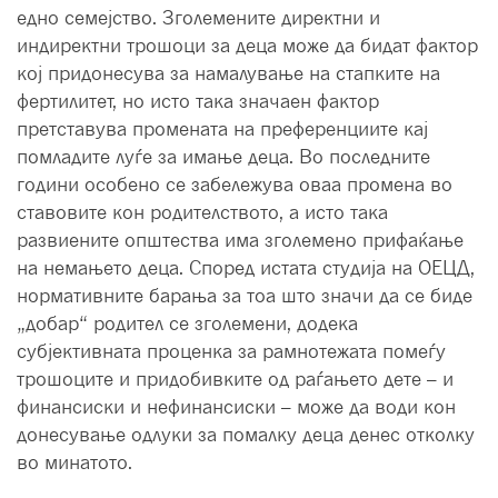
едно семејство. Зголемените директни и
индиректни трошоци за деца може да бидат фактор
кој придонесува за намалување на стапките на
фертилитет, но исто така значаен фактор
претставува промената на преференциите кај
помладите луѓе за имање деца. Во последните
години особено се забележува оваа промена во
ставовите кон родителството, а исто така
развиените општества има зголемено прифаќање
на немањето деца. Според истата студија на ОЕЦД,
нормативните барања за тоа што значи да се биде
„добар“ родител се зголемени, додека
субјективната проценка за рамнотежата помеѓу
трошоците и придобивките од раѓањето дете – и
финансиски и нефинансиски – може да води кон
донесување одлуки за помалку деца денес отколку
во минатото.