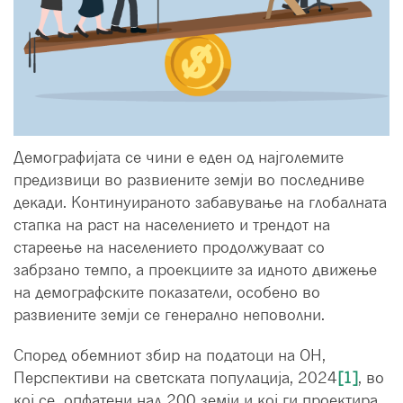
Демографијата се чини е еден од најголемите
предизвици во развиените земји во последниве
декади. Континуираното забавување на глобалната
стапка на раст на населението и трендот на
стареење на населението продолжуваат со
забрзано темпо, а проекциите за идното движење
на демографските показатели, особено во
развиените земји се генерално неповолни.
Според обемниот збир на податоци на ОН,
Перспективи на светската популација, 2024
[1]
, во
кој се опфатени над 200 земји и кој ги проектира