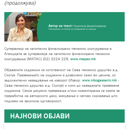
(продолжува)
Супервизор на капитално финансирано пензиско осигурување е
Агенцијата за супервизија на капитално финансирано пензиско
осигурување (МАПАС) (02) 3224 229,
www.mapas.mk
Објавените содржини се сопственост на Сава пензиско друштво а.д.
Скопје. Преземањето на содржини е дозволено само во целина, со
задолжително наведување на изворот (Извор:
www.nikogassami.mk
-
Сава пензиско друштво а.д. Скопје) и линк до наведената преземена
содржина. Секое делумно преземање и/или коментирање се смета за
преработка на авторското дело, менување и негово скрнавење што
подлежи на законска одговорност.
НАЈНОВИ ОБЈАВИ