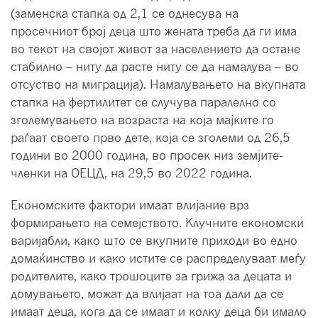
(заменска стапка од 2,1 се однесува на
просечниот број деца што жената треба да ги има
во текот на својот живот за населението да остане
стабилно – ниту да расте ниту се да намалува – во
отсуство на миграција). Намалувањето на вкупната
стапка на фертилитет се случува паралелно со
зголемувањето на возраста на која мајките го
раѓаат своето прво дете, која се зголеми од 26,5
години во 2000 година, во просек низ земјите-
членки на ОЕЦД, на 29,5 во 2022 година.
Економските фактори имаат влијание врз
формирањето на семејството. Клучните економски
варијабли, како што се вкупните приходи во едно
домаќинство и како истите се распределуваат меѓу
родителите, како трошоците за грижа за децата и
домувањето, можат да влијаат на тоа дали да се
имаат деца, кога да се имаат и колку деца би имало