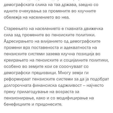
демографската слика на таа држава, заедно со
идните очекувања за промените во клучните
обележја на населението во неа.
Стареењето на населението е главната движечка
сила зад промените во пензиските политики.
Адресирањето на влијанието од демографските
промени врз поставеноста и адекватноста на
пензиските системи зазема клучна позиција во
креирањето на пензиските и социјалните политики,
особено во земјите кои се сооочуваат со
демографски предизвици. Многу земји ги
реформираат пензиските системи за да ја подобрат
долгорочната финансиска одржливост – најчесто
преку прилагодување на возраста за
пензионирање, како и со модифицирање на
бенефициите и придонесите.