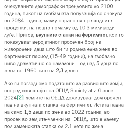
очекуваните демографски трендовите до 2100
година, пикот на глобалната популација се очекува
во 2084 година, малку порано од претходните
проценки, на нешто помалку од 10,3 милијарди
луѓе. Притоа,
вкупните стапки на фертилитет,
кои го
покажуваат веројатниот просечен број на
живородени деца што би ги родила една жена во
фертилниот период (15-49 години), на глобално
ниво драматично се намалени – од над 5 деца по
жена во 1960-тите на
2,3
денес.
Ако ги погледнеме податоците за развиените земји,
според извештајот на ОЕЦД Society at a Glance
2024
[2]
, земјите на ОЕЦД доживуваат долгорочен
пад на вкупната стапка на фертилитет. Истата падна
на само
1,5
деца по жена во 2022 година, во
просек во земјите-членки на ОЕЦД, што е далеку
под заменската стапка од 2,1 дете по жена