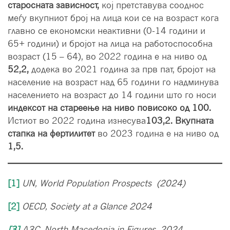
старосната зависност,
кој претставува сооднос
меѓу вкупниот број на лица кои се на возраст кога
главно се економски неактивни (0-14 години и
65+ години) и бројот на лица на работоспособна
возраст (15 – 64), во 2022 година е на ниво од
52,2,
додека во 2021 година за прв пат, бројот на
население на возраст над 65 години го надминува
населението на возраст до 14 години што го носи
индексот на стареење на ниво повисоко од 100.
Истиот во 2022 година изнесува
10
3,2.
Вкупната
стапка на фертилитет
во 2023 година е на ниво од
1,5.
[1]
UN, World Population Prospects (2024)
[2]
OECD, Society at a
Glance 2024
[3]
ДЗС,
North Macedonia in Figures, 2024