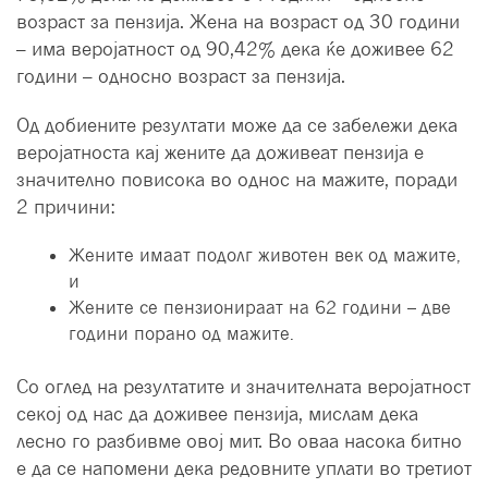
возраст за пензија. Жена на возраст од 30 години
– има веројатност од 90,42% дека ќе доживее 62
години – односно возраст за пензија.
Од добиените резултати може да се забележи дека
веројатноста кај жените да доживеат пензија е
значително повисока во однос на мажите, поради
2 причини:
Жените имаат подолг животен век од мажите,
и
Жените се пензионираат на 62 години – две
години порано од мажите.
Со оглед на резултатите и значителната веројатност
секој од нас да доживее пензија, мислам дека
лесно го разбивме овој мит. Во оваа насока битно
е да се напомени дека редовните уплати во третиот