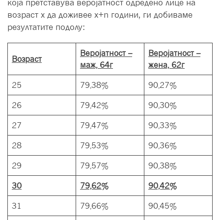
која претставува веројатност одредено лице на
возраст x да доживее x+n години, ги добиваме
резултатите подолу:
Веројатност –
Веројатност –
Возраст
маж, 64г
жена, 62г
25
79,38%
90,27%
26
79,42%
90,30%
27
79,47%
90,33%
28
79,53%
90,36%
29
79,57%
90,38%
30
79,62%
90,42%
31
79,66%
90,45%