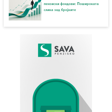
пензиски фондови: Пошироката
слика зад бројките