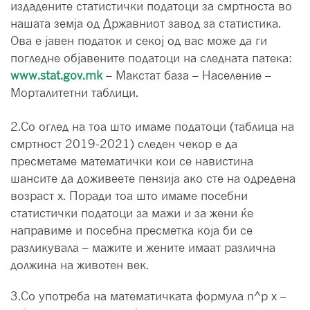
издадените статистички податоци за смртноста во
нашата земја од Државниот завод за статистика.
Ова е јавен податок и секој од вас може да ги
погледне објавените податоци на следната патека:
www.stat.gov.mk
– Макстат база – Население –
Морталитетни таблици.
2.Со оглед на тоа што имаме податоци (таблица на
смртност 2019-2021) следен чекор е да
пресметаме математички кои се навистина
шансите да доживеете пензија ако сте на одредена
возраст x. Поради тоа што имаме посебни
статистички податоци за мажи и за жени ќе
направиме и посебна пресметка која би се
разликувала – мажите и жените имаат различна
должина на животен век.
3.Со употреба на математичката формула n^p x –