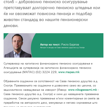
столб – доброволно пензиско осигурување
претставуваат долгорочно пензиско штедење кои
ќе ни овозможат повисока пензија и подобар
животен стандард во нашите пензионерски
денови.
Супервизор на капитално финансирано пензиско осигурување е
Агенцијата за супервизија на капитално финансирано пензиско
осигурување (МАПАС) (02) 3224 229,
www.mapas.mk
Објавените содржини се сопственост на Сава пензиско друштво а.д.
Скопје. Преземањето на содржини е дозволено само во целина, со
задолжително наведување на изворот (Извор:
www.nikogassami.mk
-
Сава пензиско друштво а.д. Скопје) и линк до наведената преземена
содржина. Секое делумно преземање и/или коментирање се смета за
преработка на авторското дело, менување и негово скрнавење што
подлежи на законска одговорност.