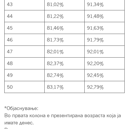
43
81,02%
91,34%
44
81,22%
91,48%
45
81,46%
91,63%
46
81,73%
91,79%
47
82,01%
92,01%
48
82,37%
92,20%
49
82,74%
92,45%
50
83,17%
92,79%
*Објаснување:
Во првата колона е презентирана возраста која ја
имате денес.