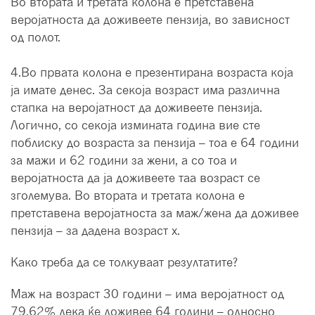
Во втората и третата колона е претставена
веројатноста да доживеете пензија, во зависност
од полот.
4.Во првата колона е презентирана возраста која
ја имате денес. За секоја возраст има различна
стапка на веројатност да доживеете пензија.
Логично, со секоја измината година вие сте
поблиску до возраста за пензија – тоа е 64 години
за мажи и 62 години за жени, а со тоа и
веројатноста да ја доживеете таа возраст се
зголемува. Во втората и третата колона е
претставена веројатноста за маж/жена да доживее
пензија – за дадена возраст x.
Како треба да се толкуваат резултатите?
Маж на возраст 30 години – има веројатност од
79,62% дека ќе доживее 64 години – односно