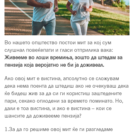
Во нашето општество постои мит за кој сум
слушнал повеќепати и гласи отприлика вака:
Живееме во лоши времиња, зошто да штедам за
пензија која веројатно не би ја доживеал.
Ако овој мит е вистина, апсолутно се сложувам
дека нема поента да штедиш ако не очекуваш дека
ќе бидеш жив за да си ги користиш заштедените
пари, секако оплодени за времето поминато. Но,
дали е тоа вистина, и ако е вистина – кои се
шансите да доживееме пензија?
1.За да го решиме овој мит ќе ги разгледаме