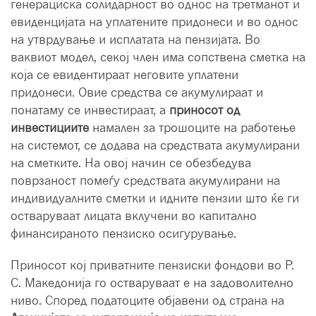
генерациска солидарност во однос на третманот и
евиденцијата на уплатените придонеси и во однос
на утврдување и исплатата на пензијата. Во
ваквиот модел, секој член има сопствена сметка на
која се евидентираат неговите уплатени
придонеси. Овие средства се акумулираат и
понатаму се инвестираат, а
приносот од
инвестициите
намален за трошоците на работење
на системот, се додава на средствата акумулирани
на сметките. На овој начин се обезбедува
поврзаност помеѓу средствата акумулирани на
индивидуалните сметки и идните пензии што ќе ги
остваруваат лицата вклучени во капитално
финансираното пензиско осигурување.
Приносот кој приватните пензиски фондови во Р.
С. Македонија го остваруваат е на задоволително
ниво. Според податоците објавени од страна на