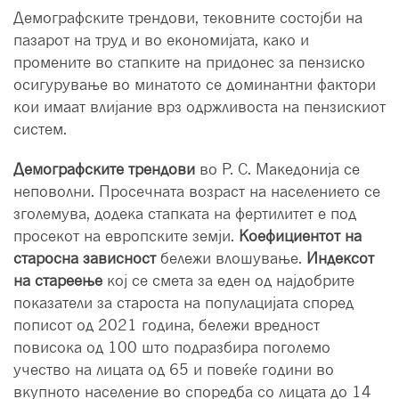
Демографските трендови, тековните состојби на
пазарот на труд и во економијата, како и
промените во стапките на придонес за пензиско
осигурување во минатото се доминантни фактори
кои имаат влијание врз одржливоста на пензискиот
систем.
Демографските трендови
во Р. С. Македонија се
неповолни. Просечната возраст на населението се
зголемува, додека стапката на фертилитет е под
просекот на европските земји.
Коефициентот на
старосна зависност
бележи влошување.
Индексот
на стареење
кој се смета за еден од најдобрите
показатели за староста на популацијата според
пописот од 2021 година, бележи вредност
повисока од 100 што подразбира поголемо
учество на лицата од 65 и повеќе години во
вкупното население во споредба со лицата до 14