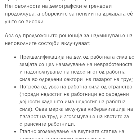
Неповолноста на демографските трендови
продолжува, а обврските за пензии на државата сè
уште се високи.
Дел од предложените решенија за надминување на
неповолните состојби вклучуваат:
Преквалификација на дел од работната сила во
земјата со цел намалување на невработеноста
и надополнување на недостигот од работна
сила во одредени сектори. на пазарот на труд;
Потреба од увоз на работна сила од странство
(поради недостиг на работници во одредени
дејности каде што има недостиг на работна
сила). Оваа мерка вклучува либерализација на
пазарот на труд и зголемување на квотите за
странските работници;
Етапно зголемување на вкупната стапка на
придонес за пензиско осигурување;