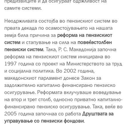
предизвиците и да осигураат одржливост на
самите системи.
Неодржливата состојба во пензискиот систем во
првата декада по осамостојувањето на нашата
земја била причина за
реформа на пензискиот
систем
и стапување на сила на
повеќестолбен
пензиски систем
. Така, Р. С. Македонија започна
реформа на пензискиот систем иницирана во
1997 година со проект на Министерството за труд
и социјална политика. Во 2002 година,
македонскиот парламент донесе Закон за
задолжително капитално финансирано пензиско
осигурување. Реформата вклучуваше воведување
на втор и трет столб, односно приватно капитално-
финансирано пензиско осигурување. Така, веќе во
2005 година започнаа со работа
Друштвата за
управување со пензиски фондови
.