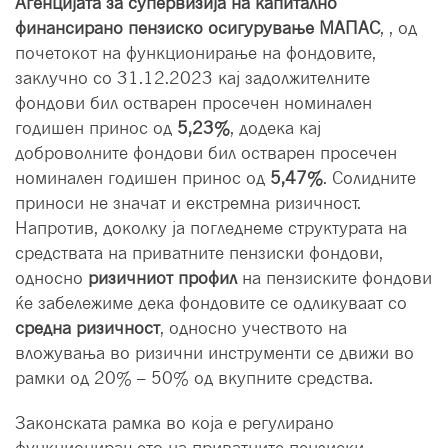
Агенцијата за супервизија на капитално
финансирано пензиско осигурување МАПАС
, , од
почетокот на функционирање на фондовите,
заклучно со 31.12.2023 кај задолжителните
фондови бил остварен просечен номинален
годишен принос од
5,23%
, додека кај
доброволните фондови бил остварен просечен
номинален годишен принос од
5,47%
. Солидните
приноси не значат и екстремна ризичност.
Напротив, доколку ја погледнеме структурата на
средствата на приватните пензиски фондови,
односно
ризичниот профил
на пензиските фондови
ќе забележиме дека фондовите се одликуваат со
средна ризичност
, односно учеството на
вложувања во ризични инструменти се движи во
рамки од 20% – 50% од вкупните средства.
Законската рамка во која е регулирано
функционирањето на приватните пензиски