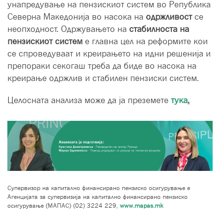
унапредување на пензискиот систем во Република
Северна Македонија во насока на
одржливост
се
неопходност. Одржувањето на
стабилноста на
пензискиот систем
е главна цел на реформите кои
се спроведуваат и креирањето на идни решенија и
препораки секогаш треба да биде во насока на
креирање одржлив и стабилен пензиски систем.
Целосната анализа може да ја преземете
тука
.
Супервизор на капитално финансирано пензиско осигурување е
Агенцијата за супервизија на капитално финансирано пензиско
осигурување (МАПАС) (02) 3224 229,
www.mapas.mk