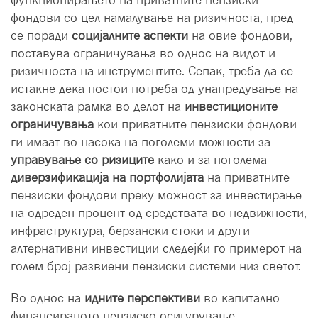
фондови со цел намалување на ризичноста, пред
се поради
социјалните аспекти
на овие фондови,
поставува ограничувања во однос на видот и
ризичноста на инструментите. Сепак, треба да се
истакне дека постои потреба од унапредување на
законската рамка во делот на
инвестиционите
ограничувања
кои приватните пензиски фондови
ги имаат во насока на поголеми можности за
управување со ризиците
како и за поголема
диверзификација на портфолијата
на приватните
пензиски фондови преку можност за инвестирање
на одреден процент од средствата во недвижности,
инфраструктура, берзански стоки и други
алтернативни инвестиции следејќи го примерот на
голем број развиени пензиски системи низ светот.
Во однос на
идните перспективи
во капитално
финансираното пензиско осигурување,