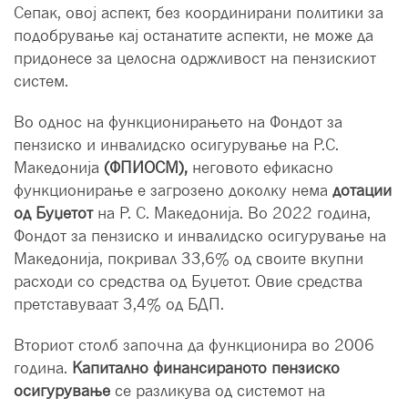
Сепак, овој аспект, без координирани политики за
подобрување кај останатите аспекти, не може да
придонесе за целосна одржливост на пензискиот
систем.
Во однос на функционирањето на Фондот за
пензиско и инвалидско осигурување на Р.С.
Македонија
(ФПИОСМ),
неговото ефикасно
функционирање е загрозено доколку нема
дотации
од Буџетот
на Р. С. Македонија. Во 2022 година,
Фондот за пензиско и инвалидско осигурување на
Македонија, покривал 33,6% од своите вкупни
расходи со средства од Буџетот. Овие средства
претставуваат 3,4% од БДП.
Вториот столб започна да функционира во 2006
година.
Капитално финансираното пензиско
осигурување
се разликува од системот на