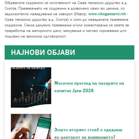
Објавените содржини се сопственост на Сава пензиско друштво а.д.
Скопје. Преземањето на содржини е дозволено само во целина, со
задолжително наведување на изворот (Извор:
www.nikogassami.mk
-
Сава пензиско друштво а.д. Скопје) и линк до наведената преземена
содржина. Секое делумно преземање и/или коментирање се смета за
преработка на авторското дело, менување и негово скрнавење што
подлежи на законска одговорност.
НАЈНОВИ ОБЈАВИ
Месечен преглед на пазарите на
капитал Јули 2026
Зошто вториот столб е одеднаш
во центарот на вниманието?