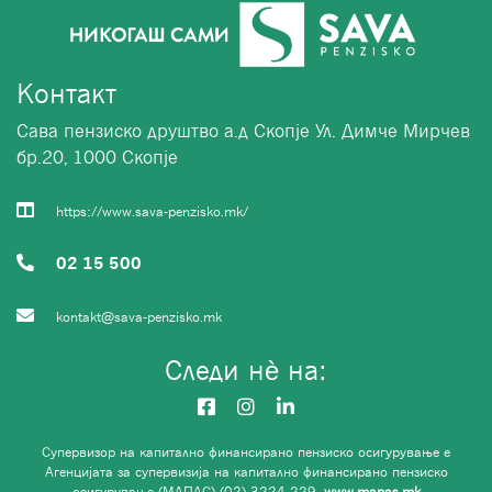
Контакт
Сава пензиско друштво а.д Скопје Ул. Димче Мирчев
бр.20, 1000 Скопје
https://www.sava-penzisko.mk/
02 15 500
kontakt@sava-penzisko.mk
Следи нѐ на:
Супервизор на капитално финансирано пензиско осигурување е
Агенцијата за супервизија на капитално финансирано пензиско
осигурување (МАПАС) (02) 3224 229,
www.mapas.mk