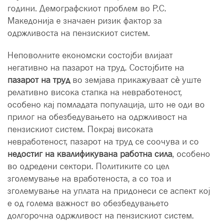
години. Демографскиот проблем во Р.С.
Македонија е значаен ризик фактор за
одржливоста на пензискиот систем.
Неповолните економски состојби влијаат
негативно на пазарот на труд. Состојбите на
пазарот на труд
во земјава прикажуваат сè уште
релативно висока стапка на невработеност,
особено кај помладата популација, што не оди во
прилог на обезбедувањето на одржливост на
пензискиот систем. Покрај високата
невработеност, пазарот на труд се соочува и со
недостиг на квалификувана работна сила
, особено
во одредени сектори. Политиките со цел
зголемување на вработеноста, а со тоа и
зголемување на уплата на придонеси се аспект кој
е од голема важност во обезбедувањето
долгорочна одржливост на пензискиот систем.