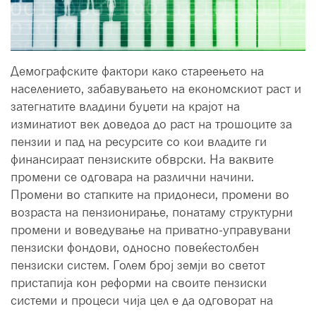
Демографските фактори како стареењето на
населението, забавувањето на економскиот раст и
затегнатите владини буџети на крајот на
изминатиот век доведоа до раст на трошоците за
пензии и пад на ресурсите со кои владите ги
финансираат пензиските обврски. На ваквите
промени се одговара на различни начини.
Промени во стапките на придонеси, промени во
возраста на пензионирање, понатаму структурни
промени и воведување на приватно-управувани
пензиски фондови, односно повеќестолбен
пензиски систем. Голем број земји во светот
пристапија кон реформи на своите пензиски
системи и процеси чија цел е да одговорат на