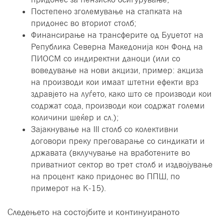
Постепено зголемување на стапката на
придонес во вториот столб;
Финансирање на трансферите од Буџетот на
Република Северна Македонија кон Фонд на
ПИОСМ со индиректни даноци (или со
воведување на нови акцизи, пример: акциза
на производи кои имаат штетни ефекти врз
здравјето на луѓето, како што се производи кои
содржат сода, производи кои содржат големи
количини шеќер и сл.);
Зајакнување на III столб со колективни
договори преку преговарање со синдикати и
државата (вклучување на вработените во
приватниот сектор во трет столб и издвојување
на процент како придонес во ППШ, по
примерот на К-15).
Следењето на состојбите и континуираното