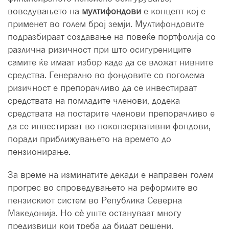
воведувањето на
мултифондови
е концепт кој е
применет во голем број земји. Мултифондовите
подразбираат создавање на повеќе портфолија со
различна ризичност при што осигурениците
самите ќе имаат избор каде да се вложат нивните
средства. Генерално во фондовите со поголема
ризичност е препорачливо да се инвестираат
средствата на помладите членови, додека
средствата на постарите членови препорачливо е
да се инвестираат во поконзервативни фондови,
поради приближувањето на времето до
пензионирање.
За време на изминатите декади е направен голем
прогрес во спроведувањето на реформите во
пензискиот систем во Република Северна
Македонија. Но сè уште остануваат многу
предизвици кои треба да бидат решени.