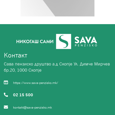
Контакт
Сава пензиско друштво а.д Скопје Ул. Димче Мирчев
бр.20, 1000 Скопје
https://www.sava-penzisko.mk/
02 15 500
kontakt@sava-penzisko.mk