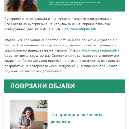
Супервизор на капитално финансирано пензиско осигурување е
Агенцијата за супервизија на капитално финансирано пензиско
осигурување (МАПАС) (02) 3224 229,
www.mapas.mk
Објавените содржини се сопственост на Сава пензиско друштво а.д.
Скопје. Преземањето на содржини е дозволено само во целина, со
задолжително наведување на изворот (Извор:
www.nikogassami.mk
-
Сава пензиско друштво а.д. Скопје) и линк до наведената преземена
содржина. Секое делумно преземање и/или коментирање се смета за
преработка на авторското дело, менување и негово скрнавење што
подлежи на законска одговорност.
ПОВРЗАНИ ОБЈАВИ
Пет принципи на личните
финансии