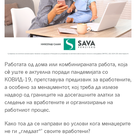
Работата од дома или комбинираната работа, која
сè уште е актуелна поради пандемијата со
КОВИД-19, претставува предизвик за вработените,
а особено за менаџментот, кој треба да излезе
надвор од границите на досегашните алатки за
следење на вработените и организирање на
работниот процес.
Како тоа да се направи во услови кога менаџерите
не ги „гледаат“’ своите вработени?