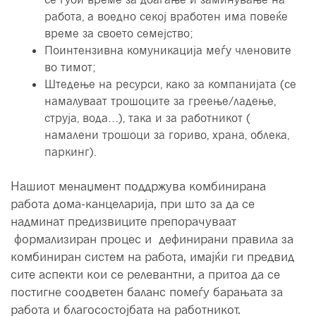
работа, а воедно секој вработен има повеќе
време за своето семејство;
Поинтензивна комуникација меѓу членовите
во тимот;
Штедење на ресурси, како за компанијата (се
намалуваат трошоците за греење/ладење,
струја, вода…), така и за работникот (
намалени трошоци за гориво, храна, облека,
паркинг).
Нашиот менаџмент поддржува комбинирана
работа дома-канцеларија, при што за да се
надминат предизвиците препорачуваат
формализиран процес и дефинирани правила за
комбиниран систем на работа, имајќи ги предвид
сите аспекти кои се релевантни, а притоа да се
постигне соодветен баланс помеѓу барањата за
работа и благосостојбата на работникот.