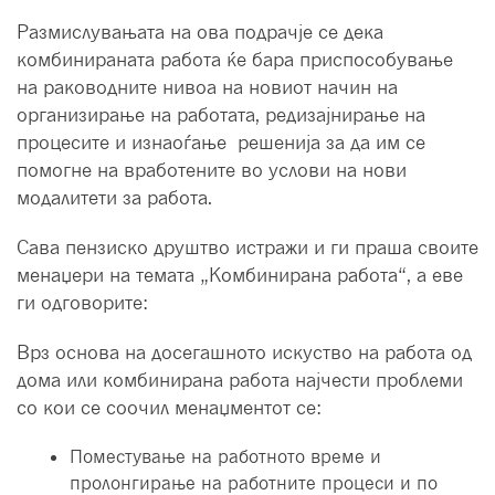
Размислувањата на ова подрачје се дека
комбинираната работа ќе бара приспособување
на раководните нивоа на новиот начин на
организирање на работата, редизајнирање на
процесите и изнаоѓање решенија за да им се
помогне на вработените во услови на нови
модалитети за работа.
Сава пензиско друштво истражи и ги праша своите
менаџери на темата „Комбинирана работа“, а еве
ги одговорите:
Врз основа на досегашното искуство на работа од
дома или комбинирана работа најчести проблеми
со кои се соочил менаџментот се:
Поместување на работното време и
пролонгирање на работните процеси и по