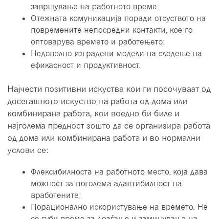
завршување на работното време;
Отежната комуникација поради отсуството на
повремените непосредни контакти, кое го
оптоварува времето и работењето;
Недоволно изградени модели на следење на
ефикасност и продуктивност.
Најчести позитивни искуства кои ги посочуваат од
досегашното искуство на работа од дома или
комбинирана работа, кои воедно би биле и
најголема предност зошто да се организира работа
од дома или комбинирана работа и во нормални
услови се:
Флексибилноста на работното место, која дава
можност за поголема адаптибилност на
вработените;
Порационално искористување на времето. Не
се губи време за доаѓање и заминување на