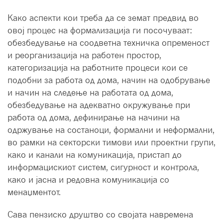
Како аспекти кои треба да се земат предвид во
овој процес на формализација ги посочуваат:
обезбедување на соодветна техничка опременост
и реорганизација на работен простор,
категоризација на работните процеси кои се
подобни за работа од дома, начин на одобрување
и начин на следење на работата од дома,
обезбедување на адекватно окружување при
работа од дома, дефинирање на начини на
одржување на состаноци, формални и неформални,
во рамки на секторски тимови или проектни групи,
како и канали на комуникација, пристап до
информацискиот систем, сигурност и контрола,
како и јасна и редовна комуникација со
менаџментот.
Сава пензиско друштво со својата навремена