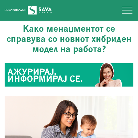
Како менаџментот се
справува со новиот хибриден
модел на работа?