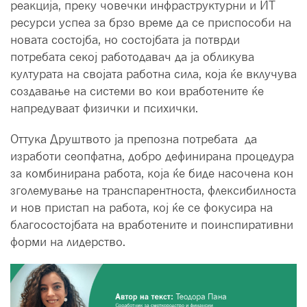
реакција, преку човечки инфраструктурни и ИТ
ресурси успеа за брзо време да се приспособи на
новата состојба, но состојбата ја потврди
потребата секој работодавач да ја обликува
културата на својата работна сила, која ќе вклучува
создавање на системи во кои вработените ќе
напредуваат физички и психички.
Оттука Друштвото ја препозна потребата да
изработи сеопфатна, добро дефинирана процедура
за комбинирана работа, која ќе биде насочена кон
зголемување на транспарентноста, флексибилноста
и нов пристап на работа, кој ќе се фокусира на
благосостојбата на вработените и поинспиративни
форми на лидерство.