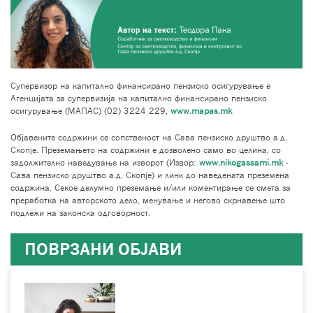
Супервизор на капитално финансирано пензиско осигурување е
Агенцијата за супервизија на капитално финансирано пензиско
осигурување (МАПАС) (02) 3224 229,
www.mapas.mk
Објавените содржини се сопственост на Сава пензиско друштво а.д.
Скопје. Преземањето на содржини е дозволено само во целина, со
задолжително наведување на изворот (Извор:
www.nikogassami.mk
-
Сава пензиско друштво а.д. Скопје) и линк до наведената преземена
содржина. Секое делумно преземање и/или коментирање се смета за
преработка на авторското дело, менување и негово скрнавење што
подлежи на законска одговорност.
ПОВРЗАНИ ОБЈАВИ