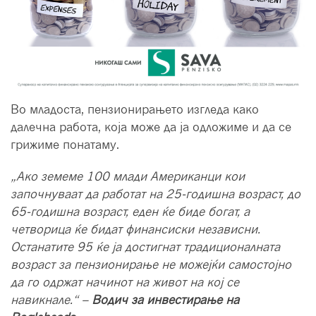
Во младостa, пензионирањето изгледа како
далечна работа, која може да ја одложиме и да се
грижиме понатаму.
„Ако земеме 100 млади Американци кои
започнуваат да работат на 25-годишна возраст, до
65-годишна возраст, еден ќе биде богат, а
четворица ќе бидат финансиски независни.
Останатите 95 ќе ја достигнат традиционалната
возраст за пензионирање не можејќи самостојно
да го одржат начинот на живот на кој се
навикнале.“ –
Водич за инвестирање на