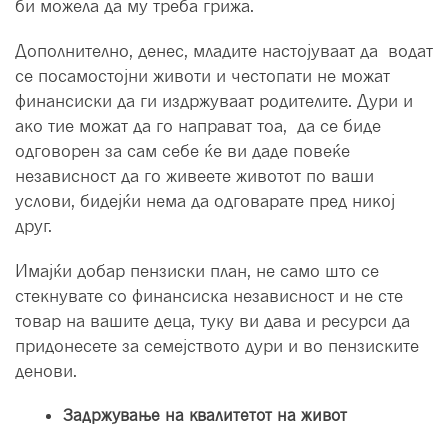
би можела да му треба грижа.
Дополнително, денес, младите настојуваат да водат
се посамостојни животи и честопати не можат
финансиски да ги издржуваат родителите. Дури и
ако тие можат да го направат тоа, да се биде
одговорен за сам себе ќе ви даде повеќе
независност да го живеете животот по ваши
услови, бидејќи нема да одговарате пред никој
друг.
Имајќи добар пензиски план, не само што се
стекнувате со финансиска независност и не сте
товар на вашите деца, туку ви дава и ресурси да
придонесете за семејството дури и во пензиските
денови.
Задржување на квалитетот на живот