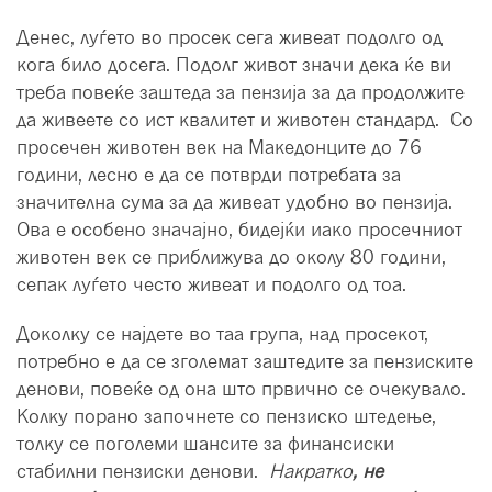
Денес, луѓето во просек сега живеат подолго од
кога било досега. Подолг живот значи дека ќе ви
треба повеќе заштеда за пензија за да продолжите
да живеете со ист квалитет и животен стандард. Со
просечен животен век на Македонците до 76
години, лесно е да се потврди потребата за
значителна сума за да живеат удобно во пензија.
Ова е особено значајно, бидејќи иако просечниот
животен век се приближува до околу 80 години,
сепак луѓето често живеат и подолго од тоа.
Доколку се најдете во таа група, над просекот,
потребно е да се зголемат заштедите за пензиските
денови, повеќе од она што првично се очекувало.
Колку порано започнете со пензиско штедење,
толку се поголеми шансите за финансиски
стабилни пензиски денови.
Накратко
, не