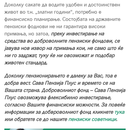
Доколку сакате да водите удобен и достоинствен
живот во т.н. „златни години“, потребно е
финансиско планирање. Состојбата на државните
пензиски фоднови не ни гарантира високи
примања, но затоа
,
преку инвестирање на
средства во доброволните пензиски фондови, се
јавува нов извор на примања кои, не само што ќе
ни го задржат, туку ќе ни овозможат и подобар
животен стандард.
Доколку пензионирањето е далеку за Вас, тоа е
добра вест. Сава Пензија Плус и времето се на
Вашата страна. Доброволниот фонд – Сава Пензија
Плус овозможува флексибилно инвестирање,
согласно Вашите финансиски можности. За повеќе
информации за добвроволниот фонд кликнете
тука
или обратете се до нашите
пензиски советници
.