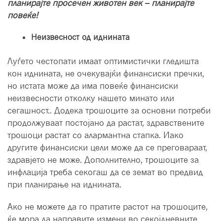
планирајте просечен животен век – планирајте
повеќе!
Неизвесност од иднината
Луѓето честопати имаат оптимистички гледишта
кон иднината, не очекувајќи финансиски пречки,
но истата може да има повеќе финансиски
неизвесности отколку нашето минато или
сегашност.. Додека трошоците за основни потреби
продолжуваат постојано да растат, здравствените
трошоци растат со алармантна стапка. Иако
другите финансиски цели може да се преговараат,
здравјето не може. Дополнително, трошоците за
инфлација треба секогаш да се земат во предвид
при планирање на иднината.
Ако не можете да го пратите растот на трошоците,
ќе мора да направите измени во секојдневните