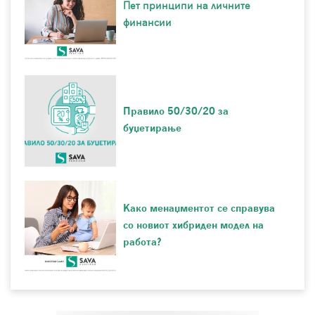
Пет принципи на личните
финансии
Правило 50/30/20 за
буџетирање
Како менаџментот се справува
со новиот хибриден модел на
работа?