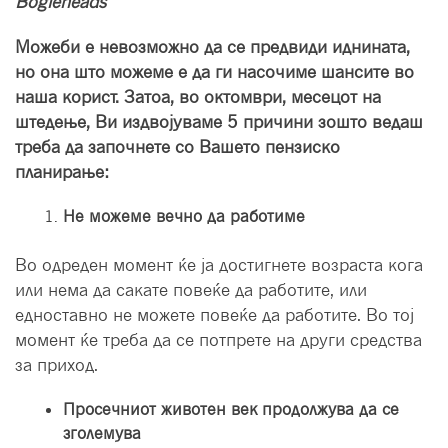
Bogleheads
Можеби е невозможно да се предвиди иднината,
но она што можеме е да ги насочиме шансите во
наша корист. Затоа, во октомври, месецот на
штедење, Ви издвојуваме 5 причини зошто ведаш
треба да започнете со Вашето пензиско
планирање:
Не можеме вечно да работиме
Во одреден момент ќе ја достигнете возраста кога
или нема да сакате повеќе да работите, или
едноставно не можете повеќе да работите. Во тој
момент ќе треба да се потпрете на други средства
за приход.
Просечниот животен век продолжува да се
зголемува