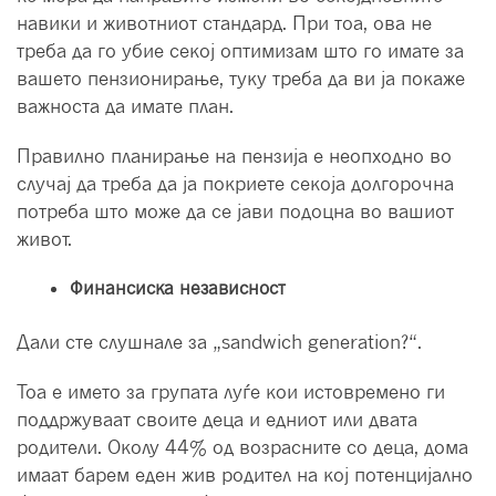
навики и животниот стандард. При тоа, ова не
треба да го убие секој оптимизам што го имате за
вашето пензионирање, туку треба да ви ја покаже
важноста да имате план.
Правилно планирање на пензија е неопходно во
случај да треба да ја покриете секоја долгорочна
потреба што може да се јави подоцна во вашиот
живот.
Финансиска независност
Дали сте слушнале за „sandwich generation?“.
Тоа е името за групата луѓе кои истовремено ги
поддржуваат своите деца и едниот или двата
родители. Околу 44% од возрасните со деца, дома
имаат барем еден жив родител на кој потенцијално