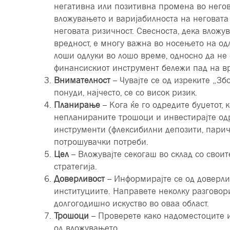
негативна или позитивна промена во негов
вложувањето и варијабилноста на неговата
неговата ризичност. Свесноста, дека вложу
вредност, е многу важна во носењето на од
лоши одлуки во лошо време, односно да не 
финансискиот инструмент бележи пад на вр
Внимателност
– Чувајте се од изреките „Зб
понуди, најчесто, се со висок ризик.
Планирање
– Кога ќе го одредите буџетот, 
непланираните трошоци и инвестирајте од
инструменти (флексибилни депозити, пари
потрошувачки потреби.
Цел
– Вложувајте секогаш во склад со свои
стратегија.
Доверливост
– Информирајте се од доверли
институциите. Направете неколку разговор
долгогодишно искуство во оваа област.
Трошоци
– Проверете како надоместоците и
од вложувањето.