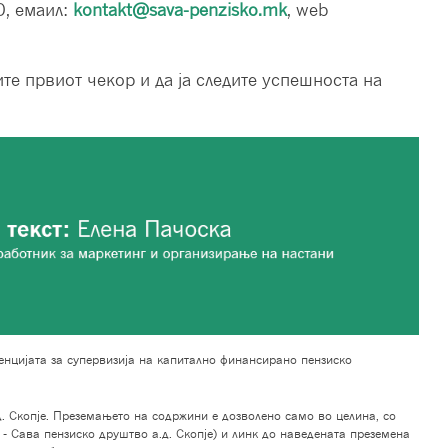
0, емаил:
kontakt@sava-penzisko.mk
, web
те првиот чекор и да ја следите успешноста на
нцијата за супервизија на капитално финансирано пензиско
. Скопје. Преземањето на содржини е дозволено само во целина, со
- Сава пензиско друштво а.д. Скопје) и линк до наведената преземена