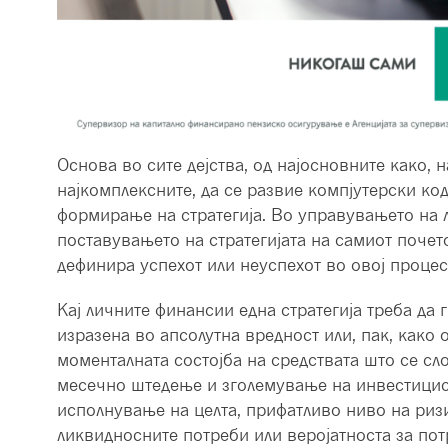
Основа во сите дејства, од најосновните како, н
најкомплексните, да се развие компјутерски код
формирање на стратегија. Во управувањето на л
поставувањето на стратегијата на самиот почет
дефинира успехот или неуспехот во овој процес
Кај личните финансии една стратегија треба да 
изразена во апсолутна вредност или, пак, како
моменталната состојба на средствата што се сл
месечно штедење и зголемување на инвестицис
исполнување на целта, прифатливо ниво на ризи
ликвидносните потреби или веројатноста за по