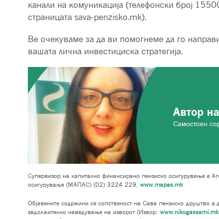
канали на комуникација (телeфонски број 1550
страницата sava-penzisko.mk).
Ве очекуваме за да ви помогнеме да го направи
вашата лична инвестициска стратегија.
Супервизор на капитално финансирано пензиско осигурување е Аге
осигурување (МАПАС) (02) 3224 229,
www.mapas.mk
Објавените содржини се сопственост на Сава пензиско друштво а.д
задолжително наведување на изворот (Извор:
www.nikogassami.mk