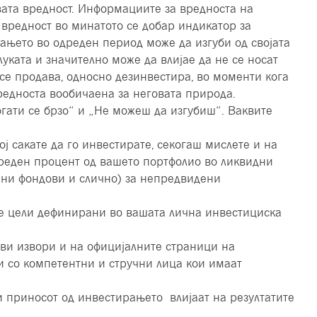
ата вредност. Информациите за вредноста на
 вредност во минатото се добар индикатор за
вањето во одреден период може да изгуби од својата
луката и значително може да влијае да не се носат
се продава, односно дезинвестира, во моменти кога
едноста вообичаена за неговата природа.
огати се брзо“ и „Не можеш да изгубиш“. Ваквите
кој сакате да го инвестирате, секогаш мислете и на
реден процент од вашето портфолио во ликвидни
чни фондови и слично) за непредвидени
те цели дефинирани во вашата лична инвестициска
ви извори и на официјалните страници на
и со компетентни и стручни лица кои имаат
 приносот од инвестирањето влијаат на резултатите