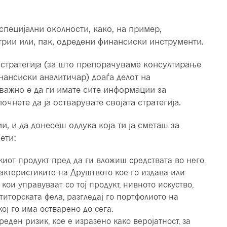
специјални околности, како, на пример,
рии или, пак, одредени финансиски инструменти.
 стратегија (за што препорачуваме консултирање
нансиски аналитичар) доаѓа делот на
јважно е да ги имате сите информации за
чнете да ја остварувате својата стратегија.
, и да донесеш одлука која ти ја сметаш за
ети:
иот продукт пред да ги вложиш средствата во него.
актеристиките на Друштвото кое го издава или
кои управуваат со тој продукт, нивното искуство,
иторската фела, разгледај го портфолиото на
ој го има остварено до сега.
еден ризик, кое е изразено како веројатност, за