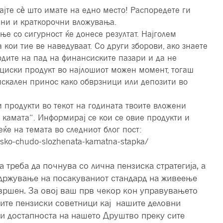
ајте сѐ што имате на едно место! Распоредете ги
чни и краткорочни вложувања.
е со сигурност ќе донесе резултат. Најголем
 кои тие ве наведуваат. Со други зборови, ако знаете
одите на пад на финансиските пазари и да не
циски продукт во најлошиот можен момент, тогаш
искален принос како обврзници или депозити во
 продукти во текот на годината твоите вложени
 камата“. Информирај се кои се овие продукти и
ќе на темата во следниот блог пост:
etsko-chudo-slozhenata-kamatna-stapka/
а треба да почнува со лична пензиска стратегија, а
адржување на посакуваниот стандард на живеење
авршен. За овој ваш прв чекор кон управувањето
ите пензиски советници кај нашите деловни
и достапноста на нашето Друштво преку сите