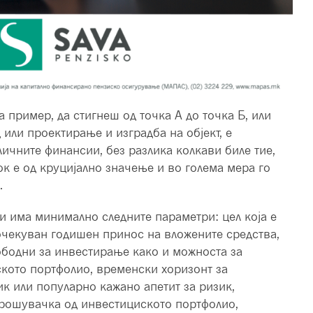
а пример, да стигнеш од точка А до точка Б, или
 или проектирање и изградба на објект, е
ичните финансии, без разлика колкави биле тие,
ок е од круцијално значење и во голема мера го
.
ги има минимално следните параметри: цел која е
 очекуван годишен принос на вложените средства,
ободни за инвестирање како и можноста за
кото портфолио, временски хоризонт за
к или популарно кажано апетит за ризик,
трошувачка од инвестициското портфолио,