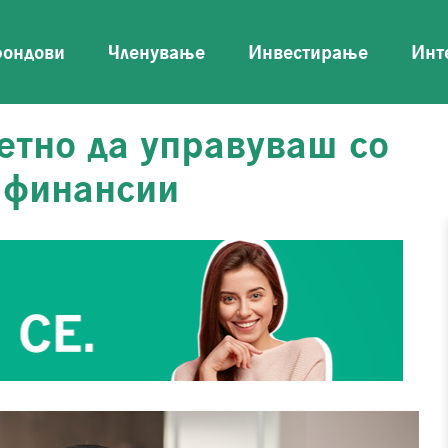
фондови
Членување
Инвестирање
Инт
етно да управуваш со
 финансии