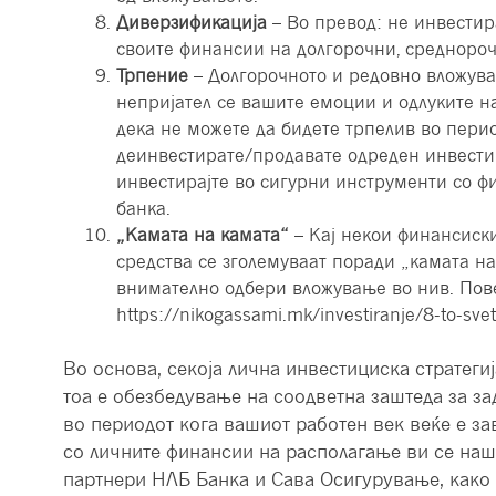
Диверзификација
– Во превод: не инвестир
своите финансии на долгорочни, средноро
Трпение
– Долгорочното и редовно вложувањ
непријател се вашите емоции и одлуките на
дека не можете да бидете трпелив во пери
деинвестирате/продавате одреден инвести
инвестирајте во сигурни инструменти со ф
банка.
„Камата на камата“
– Кај некои финансиски
средства се зголемуваат поради „камата на
внимателно одбери вложување во нив. Пове
https://nikogassami.mk/investiranje/8-to-sv
Во основа, секоја лична инвестициска стратегиј
тоа е обезбедување на соодветна заштеда за з
во периодот кога вашиот работен век веќе е з
со личните финансии на располагање ви се наш
партнери НЛБ Банка и Сава Осигурување, како 