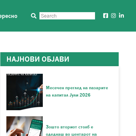
ересно
НАЈНОВИ ОБЈАВИ
Месечен преглед на пазарите
на капитал Јули 2026
Зошто вториот столб е
одеднаш во центарот на