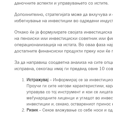
даночните аспекти и управувањето со истите.
Дополнително, стратегијата може да вклучува и 
избегнување на инвестиции во одредени индуст
Откако ќе ја формулирате својата инвестициска
на пензиски или инвестициски советник или фи
операционализација на истата. Во оваа фаза на
достапните финансиски продукти преку кои ќе по
За да направиш соодветна анализа на сите опции
исправна, секогаш имај ги предвид овие 10 сов
Истражувај
– Информирај се за инвестициск
Проучи ги сите негови карактеристики, кар
управува со тој инструмент и кои се лицата 
меѓународните лиценци и угледот во инвест
инвестиции и, секако, остварениот принос к
Ризик
– Секое вложување со себе носи и одр