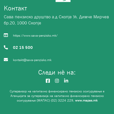
Контакт
Сава пензиско друштво а.д Скопје Ул. Димче Мирчев
бр.20, 1000 Скопје
https://www.sava-penzisko.mk/
02 15 500
kontakt@sava-penzisko.mk
Следи нѐ на:
Супервизор на капитално финансирано пензиско осигурување е
Агенцијата за супервизија на капитално финансирано пензиско
осигурување (МАПАС) (02) 3224 229,
www.mapas.mk