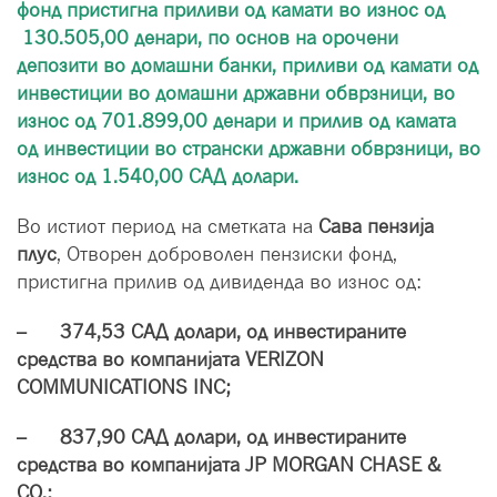
фонд пристигна приливи од камати во износ од
130.505,00 денари, по основ на орочени
депозити во домашни банки, приливи од камати од
инвестиции во домашни државни обврзници, во
износ од 701.899,00 денари и прилив од каматa
од инвестиции во странски државни обврзници, во
износ од 1.540,00 САД долари.
Во истиот период на сметката на
Сава пензија
плус
, Отворен доброволен пензиски фонд,
пристигна прилив од дивиденда во износ од:
– 374,53 САД долари, од инвестираните
средства во компанијата VERIZON
COMMUNICATIONS INC;
– 837,90 САД долари, од инвестираните
средства во компанијата JP MORGAN CHASE &
CO.;