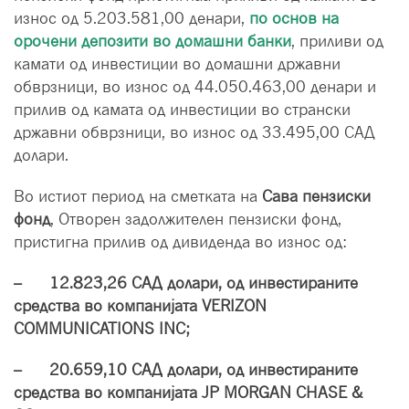
износ од 5.203.581,00 денари,
по основ на
орочени депозити во домашни банки
, приливи од
камати од инвестиции во домашни државни
обврзници, во износ од 44.050.463,00 денари и
прилив од камата од инвестиции во странски
државни обврзници, во износ од 33.495,00 САД
долари.
Во истиот период на сметката на
Сава пензиски
фонд
, Отворен задолжителен пензиски фонд,
пристигна прилив од дивиденда во износ од:
– 12.823,26 САД долари, од инвестираните
средства во компанијата VERIZON
COMMUNICATIONS INC;
– 20.659,10 САД долари, од инвестираните
средства во компанијата JP MORGAN CHASE &