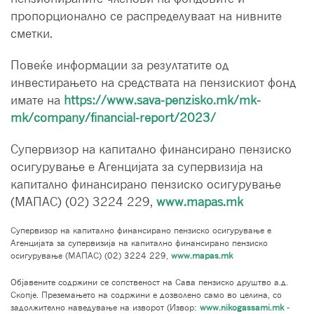
пропорционално се распределуваат на нивните
сметки.
Повеќе информации за резултатите од
инвестирањето на средствата на пензискиот фонд
имате на
https://www.sava-penzisko.mk/mk-
mk/company/financial-report/2023/
Супервизор на капитално финансирано пензиско
осигурување е Агенцијата за супервизија на
капитално финансирано пензиско осигурување
(МАПАС) (02) 3224 229,
www.mapas.mk
Супервизор на капитално финансирано пензиско осигурување е
Агенцијата за супервизија на капитално финансирано пензиско
осигурување (МАПАС) (02) 3224 229,
www.mapas.mk
Објавените содржини се сопственост на Сава пензиско друштво а.д.
Скопје. Преземањето на содржини е дозволено само во целина, со
задолжително наведување на изворот (Извор:
www.nikogassami.mk
-