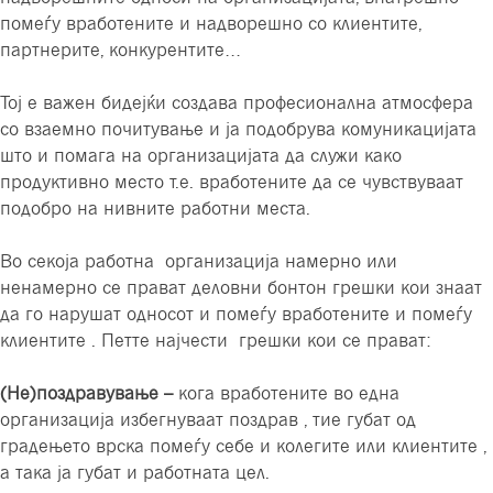
помеѓу вработените и надворешно со клиентите,
партнерите, конкурентите…
Тој е важен бидејќи создава професионална атмосфера
со взаемно почитување и ја подобрува комуникацијата
што и помага на организацијата да служи како
продуктивно место т.е. вработените да се чувствуваат
подобро на нивните работни места.
Во секоја работна организација намерно или
ненамерно се прават деловни бонтон грешки кои знаат
да го нарушат односот и помеѓу вработените и помеѓу
клиентите . Петте најчести грешки кои се прават:
(Не)поздравување –
кога вработените во една
организација избегнуваат поздрав , тие губат од
градењето врска помеѓу себе и колегите или клиентите ,
а така ја губат и работната цел.