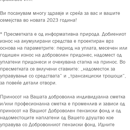
Ви посакувам многу здравје и среќа за вас и вашите
семејства во новата 2023 година!
* Пресметката е од информативна природа. Добиениот
износ на акумулирани средства е проектиран врз
основа на параметрите: период на уплата, месечен или
годишен износ на доброволен придонес, надомест од
уплатени придонеси и очекувана стапка на принос. Во
пресметката се вклучени ставките: „надоместок за
управување со средствата“ и „трансакциски трошоци“,
за повеќе детали отвори.
Приносот на Вашата доброволна индивидуална сметка
и/или професионална сметка е променлив и зависи од
приносот на Вашиот Доброволен пензиски фонд и од
надоместоците наплатени од Вашето друштво кое
управува со Доброволниот пензиски фонд. Идните