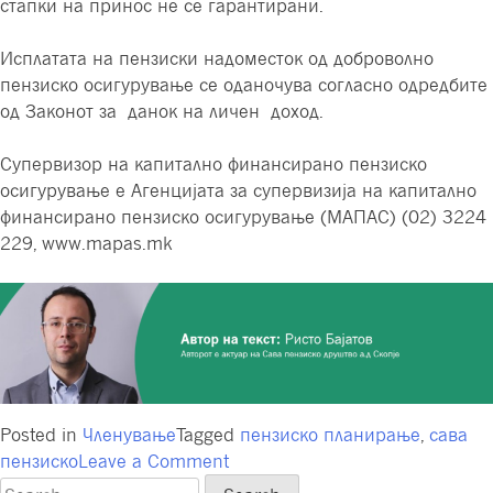
стапки на принос не се гарантирани.
Исплатата на пензиски надоместок од доброволно
пензиско осигурување се оданочува согласно одредбите
од Законот за данок на личен доход.
Супервизор на капитално финансирано пензиско
осигурување е Агенцијата за супервизија на капитално
финансирано пензиско осигурување (МАПАС) (02) 3224
229, www.mapas.mk
Posted in
Членување
Tagged
пензиско планирање
,
сава
on
пензиско
Leave a Comment
Време
Search