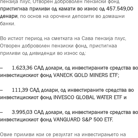
пензија плус, Отворен доброволен пензиски фонд
пристигнаа приливи од камати во износ од 457.549,00
денари
, по основ на орочени депозити во домашни
банки.
Во истиот период на сметката на Сава пензија плус,
Отворен доброволен пензиски фонд, пристигнаа
приливи од дивиденди во износ од:
–
1
.
623
,
36 САД долари, од инвестираните средства во
инвестицискиот фонд VANECK GOLD MINERS ETF;
– 111
,
39 САД долари, од инвестираните средства во
инвестицискиот фонд INVESCO GLOBAL WATER ETF
и
– 3
.
995
,
03 САД долари, од инвестираните средства во
инвестицискиот фонд VANGUARD S&P 500 ETF.
Овие приливи кои се резултат на инвестирањето на