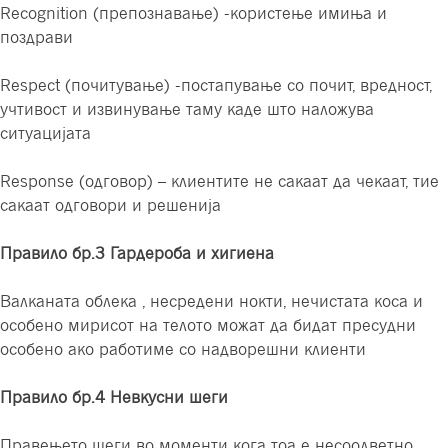
Recognition (препознавање) -користење имиња и
поздрави
Respect (почитување) -постапување со почит, вредност,
учтивост и извинување таму каде што наложува
ситуацијата
Response (одговор) – клиентите не сакаат да чекаат, тие
сакаат одговори и решенија
Правило бр.3 Гардероба и хигиена
Валканата облека , несредени нокти, нечистата коса и
особено мирисот на телото можат да бидат пресудни
особено ако работиме со надворешни клиенти
Правило бр.4 Невкусни шеги
Правењето шеги во моменти кога тоа е несоодветно,