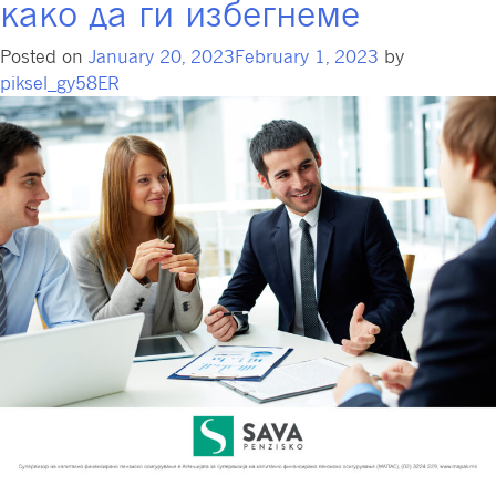
како да ги избегнеме
за
заштита
Posted on
January 20, 2023
February 1, 2023
by
на
piksel_gy58ER
личните
податоци