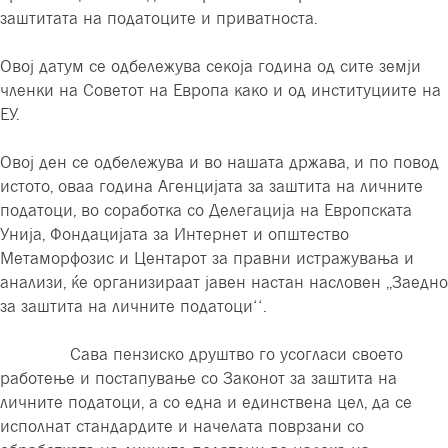
заштитата на податоците и приватноста.
Овој датум се одбележува секоја година од сите земји
членки на Советот на Европа како и од институциите на
ЕУ.
Овој ден се одбележува и во нашата држава, и по повод
истото, оваа година Агенцијата за заштита на личните
податоци, во соработка со Делегација на Европската
Унија, Фондацијата за Интернет и општество
Метаморфозис и Центарот за правни истражувања и
анализи, ќе организираат јавен настан насловен ,,Заедно
за заштита на личните податоци‘‘.
Сава пензиско друштво го усогласи своето
работење и постапување со Законот за заштита на
личните податоци, а со една и единствена цел, да се
исполнат стандардите и начелата поврзани со