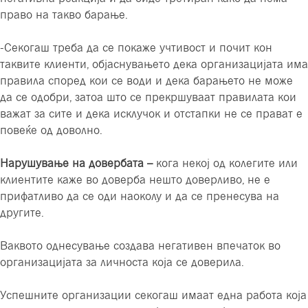
право на такво барање.
-Секогаш треба да се покаже учтивост и почит кон
таквите клиенти, објаснувањето дека организацијата има
правила според кои се води и дека барањето не може
да се одобри, затоа што се прекршуваат правилата кои
важат за сите и дека исклучок и отстапки не се прават е
повеќе од доволно.
Нарушување на довербата –
кога некој од колегите или
клиентите каже во доверба нешто доверливо, не е
прифатливо да се оди наоколу и да се пренесува на
другите.
Ваквото однесување создава негативен впечаток во
организацијата за личноста која се доверила.
Успешните организации секогаш имаат една работа која