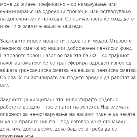
може да живее поефикасно – со намалување или
елиминирање на одредени трошоци, или остварување
на дополнителни приходи. Со ефикасноста ќе создадете
и ќе ги зголемите вашите заштеди.
Заштедите инвестирајте ги редовно и мудро. Отворете
пензиска сметка во нашиот доброволен пензиски фонд.
Направете траен налог во вашата банка – со трајниот
налог автоматски ќе се трансферира одреден износ од
вашата трансакциска сметка на вашата пензиска сметка.
Со ова ќе ги активирате заштедите вредно да работат за
вас.
Задржете ја дисциплината, инвестирајте редовно,
работете вредно – тоа е патот на успехот. Најголемата
опасност за не-остварување на вашиот план е да чекате
и да не правите ништо – под изговор дека сте млади,
дека има доста време, дека баш сега треба да се
проживее итн.