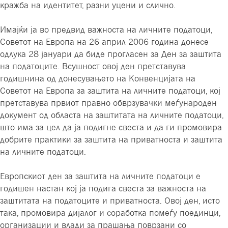
кражба на идентитет, разни уцени и слично.
Имајќи ја во предвид важноста на личните податоци,
Советот на Европа на 26 април 2006 година донесе
одлука 28 јануари да биде прогласен за Ден за заштита
на податоците. Всушност овој ден претставува
годишнина од донесувањето на Конвенцијата на
Советот на Европа за заштита на личните податоци, кој
претставува првиот правно обврзувачки меѓународен
документ од областа на заштитата на личните податоци,
што има за цел да ја подигне свеста и да ги промовира
добрите практики за заштита на приватноста и заштита
на личните податоци.
Европскиот ден за заштита на личните податоци е
годишен настан кој ја подига свеста за важноста на
заштитата на податоците и приватноста. Овој ден, исто
така, промовира дијалог и соработка помеѓу поединци,
организации и влади за прашања поврзани со