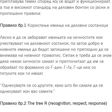
претставува темел според кој се водат и функционираат,
а тоа е високиот стандард на деловен бонтон со јасни и
пропишани правила:
Правило бр.1
Користење имиња на деловни состаноци
Лесно е да се заборават имињата на личностите кои
учествуваат на деловниот состанок, па затоа добро е
нивните имиња да бидат запишани но претходно да се
внимава на нивниот правопис. Сепак е треба да се знае
дека некои личности сакаат и претпочитаат да им се
обраќаат по формално со Г-дин, Г-ѓа, Г-ца или со
титулите кои ги имаат.
“Однесувајте се со другите, како што би сакале да се
однесуваат кон вас самите.”
Правило бр.2
The tree R
(recognition,
respect,
response)