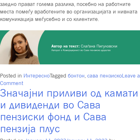
заедно прават голема разлика, посебно на работните
места помеѓу вработените во организацијата и нивната
комуникација меѓусебно и со клиентите.
Posted in
Интересно
Tagged
бонтон
,
сава пензиско
Leave a
on
Comment
Значајни приливи од камати
Деловен
бонтон,
и дивиденди во Сава
грешки
и
пензиски фонд и Сава
како
пензија плус
да
ги