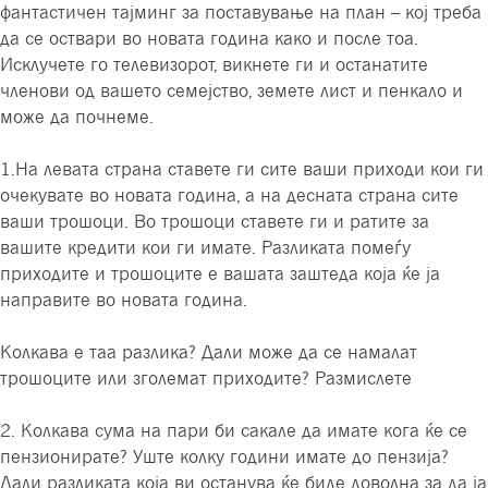
фантастичен тајминг за поставување на план – кој треба
да се оствари во новата година како и после тоа.
Исклучете го телевизорот, викнете ги и останатите
членови од вашето семејство, земете лист и пенкало и
може да почнеме.
1.На левата страна ставете ги сите ваши приходи кои ги
очекувате во новата година, а на десната страна сите
ваши трошоци. Во трошоци ставете ги и ратите за
вашите кредити кои ги имате. Разликата помеѓу
приходите и трошоците е вашата заштеда која ќе ја
направите во новата година.
Колкава е таа разлика? Дали може да се намалат
трошоците или зголемат приходите? Размислете
2. Колкава сума на пари би сакале да имате кога ќе се
пензионирате? Уште колку години имате до пензија?
Дали разликата која ви останува ќе биде доволна за да ја