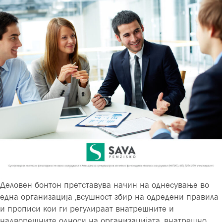
Деловен бонтон претставува начин на однесување во
една организација ,всушност збир на одредени правила
и прописи кои ги регулираат внатрешните и
надворешните односи на организацијата, внатрешно