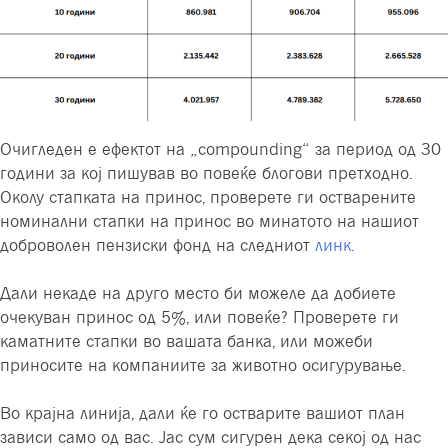
Очигледен е ефектот на „compounding“ за период од 30
години за кој пишував во повеќе блогови претходно.
Околу стапката на принос, проверете ги остварените
номинални стапки на принос во минатото на нашиот
доброволен пензиски фонд на следниот
линк.
Дали некаде на друго место би можеле да добиете
очекуван принос од 5%, или повеќе? Проверете ги
каматните стапки во вашата банка, или можеби
приносите на компаниите за животно осигурување.
Во крајна линија, дали ќе го остварите вашиот план
зависи само од вас. Јас сум сигурен дека секој од нас