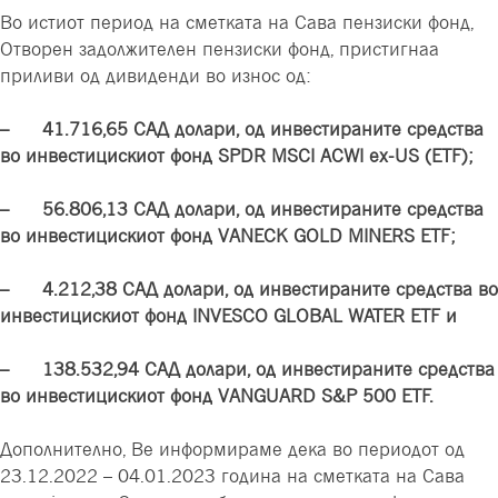
Во истиот период на сметката на Сава пензиски фонд,
Отворен задолжителен пензиски фонд, пристигнаа
приливи од дивиденди во износ од:
– 41
.
716
,
65
САД долари, од инвестираните средства
во инвестицискиот фонд SPDR MSCI ACWI ex-US (ETF);
– 56
.
806
,
13
САД долари, од инвестираните средства
во инвестицискиот фонд VANECK GOLD MINERS ETF;
– 4
.
212
,
38 САД долари, од инвестираните средства во
инвестицискиот фонд INVESCO GLOBAL WATER ETF
и
– 138
.
532
,
94 САД долари, од инвестираните средства
во инвестицискиот фонд VANGUARD S&P 500 ETF.
Дополнително, Ве информираме дека во периодот од
23.12.2022 – 04.01.2023 година на сметката на Сава