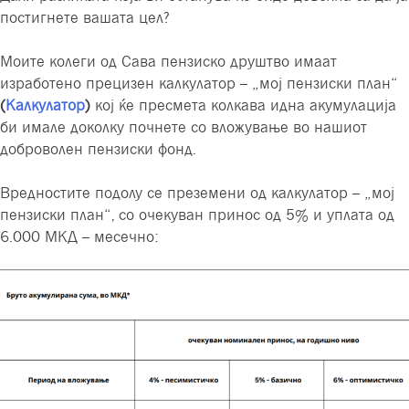
постигнете вашата цел?
Моите колеги од Сава пензиско друштво имаат
изработено прецизен калкулатор – „мој пензиски план“
(
Калкулатор
)
кој ќе пресмета колкава идна акумулација
би имале доколку почнете со вложување во нашиот
доброволен пензиски фонд.
Вредностите подолу се преземени од калкулатор – „мој
пензиски план“, со очекуван принос од 5% и уплата од
6.000 МКД – месечно: