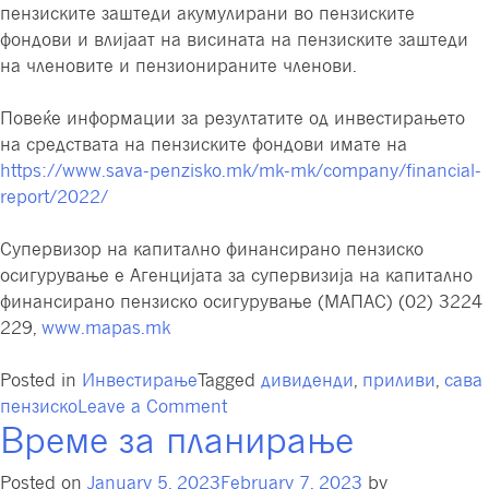
пензиските заштеди акумулирани во пензиските
фондови и влијаат на висината на пензиските заштеди
на членовите и пензионираните членови.
Повеќе информации за резултатите од инвестирањето
на средствата на пензиските фондови имате на
https://www.sava-penzisko.mk/mk-mk/company/financial-
report/2022/
Супервизор на капитално финансирано пензиско
осигурување е Агенцијата за супервизија на капитално
финансирано пензиско осигурување (МАПАС) (02) 3224
229,
www.mapas.mk
Posted in
Инвестирање
Tagged
дивиденди
,
приливи
,
сава
on
пензиско
Leave a Comment
Време за планирање
Значајни
приливи
Posted on
January 5, 2023
February 7, 2023
by
од