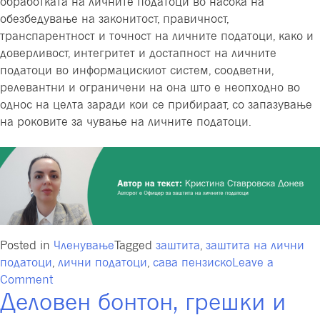
обработката на личните податоци во насока на
обезбедување на законитост, правичност,
транспарентност и точност на личните податоци, како и
доверливост, интегритет и достапност на личните
податоци во информацискиот систем, соодветни,
релевантни и ограничени на она што е неопходно во
однос на целта заради кои се прибираат, со запазување
на роковите за чување на личните податоци.
Posted in
Членување
Tagged
заштита
,
заштита на лични
податоци
,
лични податоци
,
сава пензиско
Leave a
on
Comment
Деловен бонтон, грешки и
Европски
ден