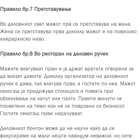
Правило бр.7 Претставување
Во деловниот свет мажот прв се претставува на жена.
Жена се претставува прва доколку мажот е на повисоко
хиерархиско ниво.
Правило бр.8 Во ресторан на деловен ручек
Мажите влегуваат први и ја држат вратата отворена за
да влезат дамите. Доколку организатор на деловниот
ручек е дама, таа влегува прва, а гостите по неа. Мажот
секогаш ја придржува столицата и помага при
облекување на капут или палто. Првите минути се
посветени на теми кои не се поврзани со бизнисот.
Гостите секогаш први нарачуваат.
Деловниот бонтон може да не научи како да се
фокусираме на мали нешта навидум неважни, но сите