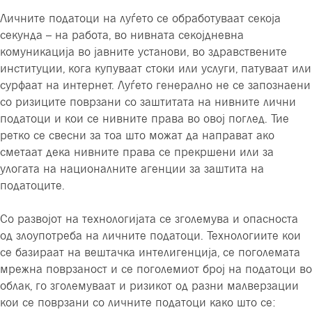
Личните податоци на луѓето се обработуваат секоја
секунда – на работа, во нивната секојдневна
комуникација во јавните установи, во здравствените
институции, кога купуваат стоки или услуги, патуваат или
сурфаат на интернет. Луѓето генерално не се запознаени
со ризиците поврзани со заштитата на нивните лични
податоци и кои се нивните права во овој поглед. Тие
ретко се свесни за тоа што можат да направат ако
сметаат дека нивните права се прекршени или за
улогата на националните агенции за заштита на
податоците.
Со развојот на технологијата се зголемува и опасноста
од злоупотреба на личните податоци. Технологиите кои
се базираат на вештачка интелигенција, се поголемата
мрежна поврзаност и се поголемиот број на податоци во
облак, го зголемуваат и ризикот од разни малверзации
кои се поврзани со личните податоци како што се: