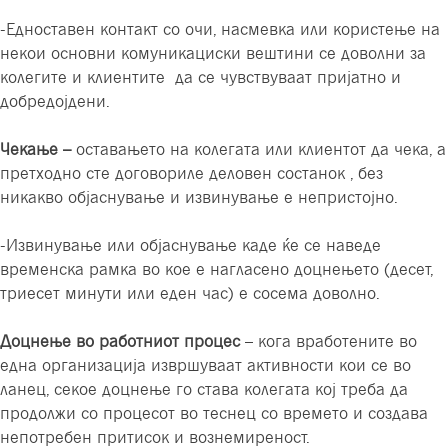
-Едноставен контакт со очи, насмевка или користење на
некои основни комуникациски вештини се доволни за
колегите и клиентите да се чувствуваат пријатно и
добредојдени.
Чекање –
оставањето на колегата или клиентот да чека, а
претходно сте договориле деловен состанок , без
никакво објаснување и извинување е непристојно.
-Извинување или објаснување каде ќе се наведе
временска рамка во кое е нагласено доцнењето (десет,
триесет минути или еден час) е сосема доволно.
Доцнење во работниот процес
– кога вработените во
една организација извршуваат активности кои се во
ланец, секое доцнење го става колегата кој треба да
продолжи со процесот во теснец со времето и создава
непотребен притисок и вознемиреност.