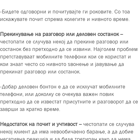
-Бидете одговорни и почитувајте ги роковите. Со тоа
искажувате почит спрема колегите и нивното време.
Прекинување на разговор или деловен состанок –
честопати се случува некој да прекине разговор или
состанок без претходно да се извини. Најголем проблем
претставуваат мобилните телефони кои се користат и
кои знаат често со нивното ѕвонење и јавување да
прекинат разговор или состанок.
-Добар деловен бонтон е да се исклучат мобилните
телефони, или доколку се очекува важен повик
претходно да се известат присутните и разговорот да се
заврши за кратко време.
Недостаток на почит и учтивост –
честопати се случува
некој клиент да има невообичаено барање, а да добие
негативна реакција и да биде третиран како да нема