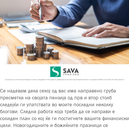
Се надевам дека секој од вас има направено груба
пресметка на својата пензија од прв и втор столб
следејќи ги упатствата во моите последни неколку
блогови. Следна работа која треба да се направи е
солиден план со кој ќе ги постигнете вашите финансиски
цели. Новогодишните и божиќните празници се