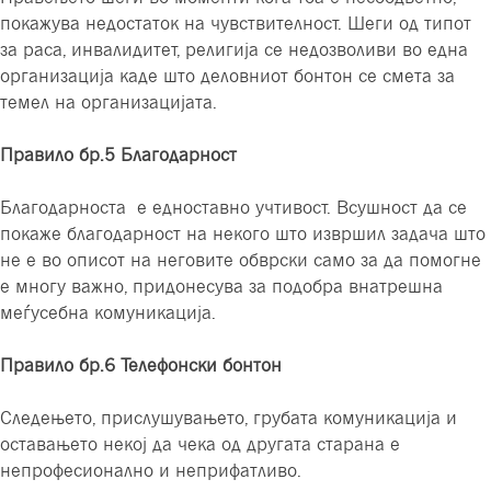
покажува недостаток на чувствителност. Шеги од типот
за раса, инвалидитет, религија се недозволиви во една
организација каде што деловниот бонтон се смета за
темел на организацијата.
Правило бр.5 Благодарност
Благодарноста е едноставно учтивост. Всушност да се
покаже благодарност на некого што извршил задача што
не е во описот на неговите обврски само за да помогне
е многу важно, придонесува за подобра внатрешна
меѓусебна комуникација.
Правило бр.6 Телефонски бонтон
Следењето, прислушувањето, грубата комуникација и
оставањето некој да чека од другата старана е
непрофесионално и неприфатливо.