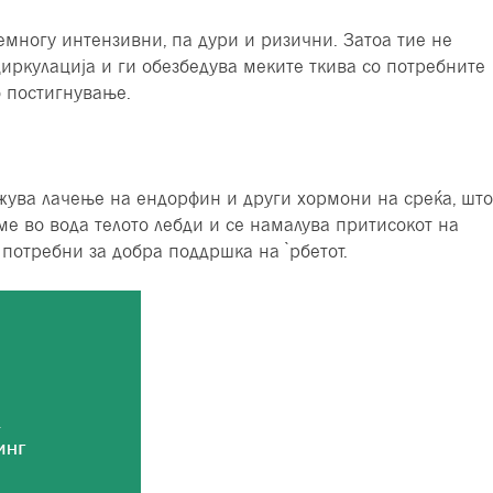
емногу интензивни, па дури и ризични. Затоа тие не
иркулација и ги обезбедува меките ткива со потребните
о постигнување.
жува лачење на ендорфин и други хормони на среќа, што
сме во вода телото лебди и се намалува притисокот на
е потребни за добра поддршка на ̀рбетот.