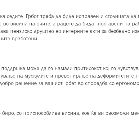
а седите. Грбот треба да биде исправен и столицата да 
е во висина на очите, а рацете да бидат поставени на р
ава пензиско друштво во интерните акти за безбедно из
ашите вработени.
 поддршка може да го намали притисокот кој го чувству
нување на мускулите и превенирање на деформитетите на 
подобро решение за вашиот ̀рбет во споредба со ергоном
 биро, со приспособлива висина, кое ќе ви овозможи мен