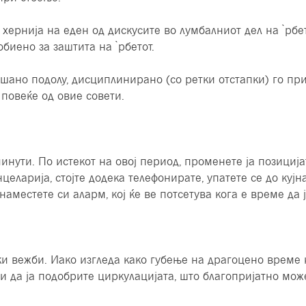
 хернија на еден од дискусите во лумбалниот дел на ̀рбе
обиено за заштита на ̀рбетот.
пишано подолу, дисциплинирано (со ретки отстапки) го пр
повеќе од овие совети.
нути. По истекот на овој период, променете ја позиција
нцеларија, стојте додека телефонирате, упатете се до кујн
 наместете си аларм, кој ќе ве потсетува кога е време да
ки вежби. Иако изгледа како губење на драгоцено време 
е и да ја подобрите циркулацијата, што благопријатно мо