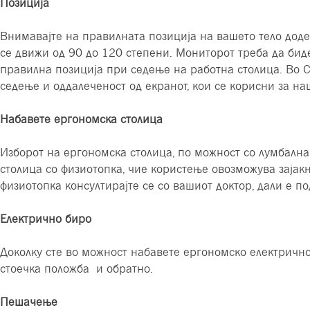
Позиција
Внимавајте на правилната позиција на вашето тело додек
се движи од 90 до 120 степени. Мониторот треба да бид
правилна позиција при седење на работна столица. Во С
седење и оддалеченост од екранот, кои се корисни за н
Набавете ергономска столица
Изборот на ергономска столица, по можност со лумбална
столица со физиотопка, чие користење овозможува зајак
физиотопка консултирајте се со вашиот доктор, дали е 
Електрично биро
Доколку сте во можност набавете ергономско електрично
стоечка положба и обратно.
Пешачење