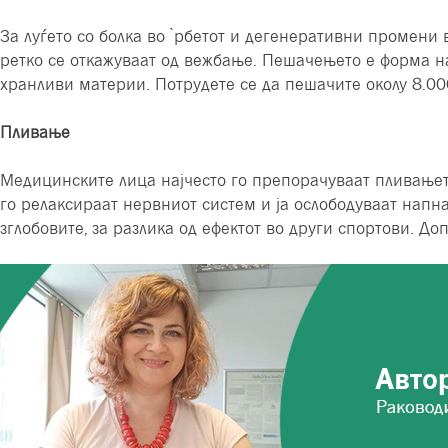
За луѓето со болка во ̀рбетот и дегенеративни промени 
ретко се откажуваат од вежбање. Пешачењето е форма н
хранливи материи. Потрудете се да пешачите околу 8.00
Пливање
Медицинските лица најчесто го препорачуваат пливањето
го релаксираат нервниот систем и ја ослободуваат напна
зглобовите, за разлика од ефектот во други спортови. Д