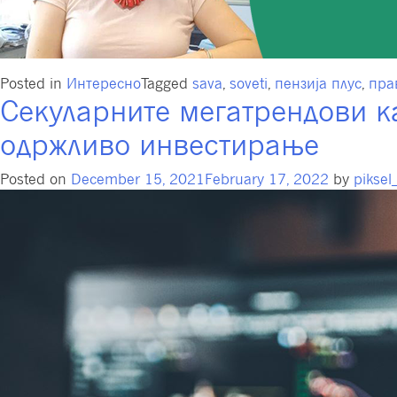
Posted in
Интересно
Tagged
sava
,
soveti
,
пензија плус
,
пра
Секуларните мегатрендови ка
одржливо инвестирање
Posted on
December 15, 2021
February 17, 2022
by
pikse