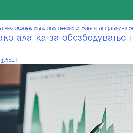
вилно седење
,
сава
,
сава пензиско
,
совети за правилно с
ко алатка за обезбедување н
l_gy58ER