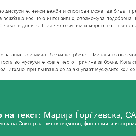
во дискусите, некои вежби и спортови можат да бидат пр
а вежбање кое не е интензивно, овозможува подобрена ц
0 чекори дневно. Поставете си цел и мерете го нејзинот
 за оние кои имаат болки во ̀рбетот. Пливањето овозмо
тоста во мускулите која е често причина за болка. Кога 
ополнително, при пливање се зајакнуваат мускулите кои с