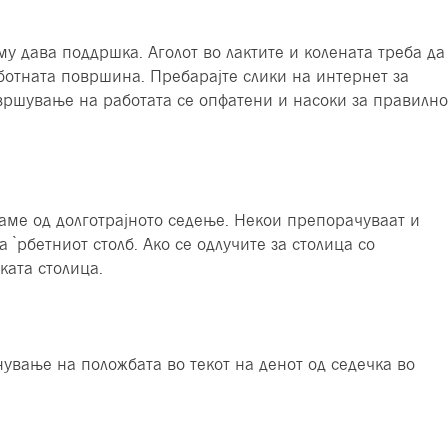
му дава поддршка. Аголот во лактите и колената треба да
аботната површина. Пребарајте слики на интернет за
вршување на работата се опфатени и насоки за правилно
ваме од долготрајното седење. Некои препорачуваат и
̀рбетниот столб. Ако се одлучите за столица со
ската столица.
ување на положбата во текот на денот од седечка во