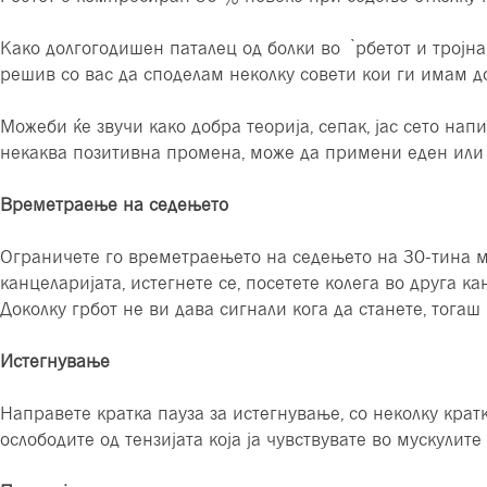
Како долгогодишен паталец од болки во ̀рбетот и тројна
решив со вас да споделам неколку совети кои ги имам д
Можеби ќе звучи како добра теорија, сепак, јас сето на
некаква позитивна промена, може да примени еден или 
Времетраење на седењето
Ограничетe го времетраењето на седењето на 30-тина ми
канцеларијата, истегнете се, посетете колега во друга ка
Доколку грбот не ви дава сигнали кога да станете, тогаш
Истегнување
Направете кратка пауза за истегнување, со неколку крат
ослободите од тензијата која ја чувствувате во мускулит