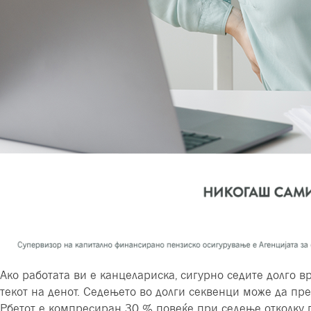
Ако работата ви е канцелариска, сигурно седите долго вр
текот на денот. Седењето во долги секвенци може да пр
̀Рбетот е компресиран 30 % повеќе при седење отколку