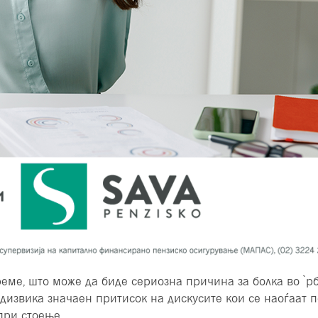
еме, што може да биде сериозна причина за болка во ̀рбе
едизвика значаен притисок на дискусите кои се наоѓаат 
 при стоење.