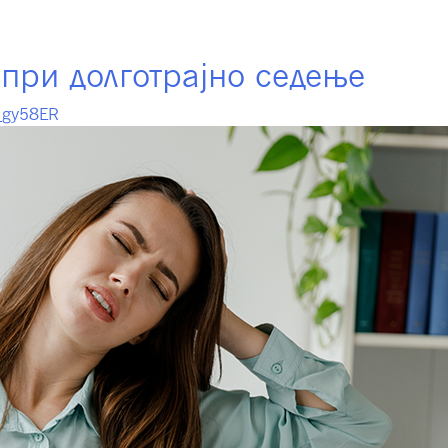
1
фондови
Членување
Инвестирање
Инт
 при долготрајно седење
l_gy58ER