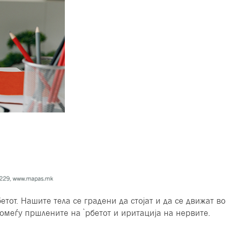
тот. Нашите тела се градени да стојат и да се движат во
помеѓу пршлените на ̀рбетот и иритација на нервите.