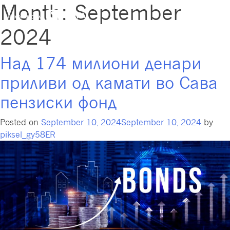
Month:
September
2024
Над 174 милиони денари
приливи од камати во Сава
пензиски фонд
Posted on
September 10, 2024
September 10, 2024
by
piksel_gy58ER