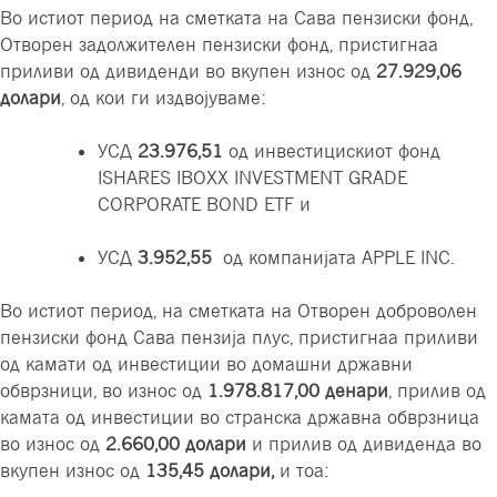
Во истиот период на сметката на Сава пензиски фонд,
Отворен задолжителен пензиски фонд, пристигнаа
приливи од дивиденди во вкупен износ од
27.929,06
долари
, од кои ги издвојуваме:
УСД
23.976,51
од инвестицискиот фонд
ISHARES IBOXX INVESTMENT GRADE
CORPORATE BOND ETF и
УСД
3.952,55
од компанијата APPLE INC.
Во истиот период, на сметката на Отворен доброволен
пензиски фонд Сава пензија плус, пристигнаа приливи
од камати од инвестиции во домашни државни
обврзници, во износ од
1.978.817,00
денари
,
прилив од
каматa од инвестиции во странска државна обврзница
во износ од
2
.
660,00
долари
и прилив од дивиденда во
вкупен износ од
135
,
4
5
долари
,
и тоа: