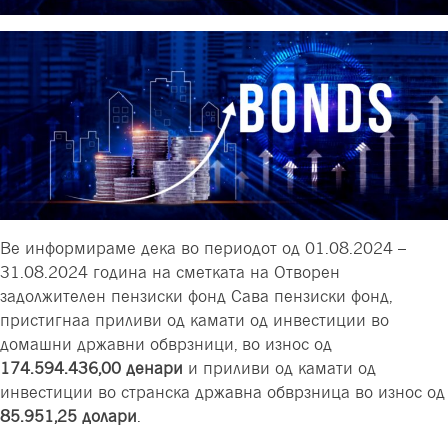
Ве информираме дека во периодот од 01.08.2024 –
31.08.2024 година на сметката на Отворен
задолжителен пензиски фонд Сава пензиски фонд,
пристигнаа приливи од камати од инвестиции во
домашни државни обврзници, во износ од
174.594.436,00 денари
и приливи од камати од
инвестиции во странска државна обврзница во износ од
85
.
951
,
25
долари
.