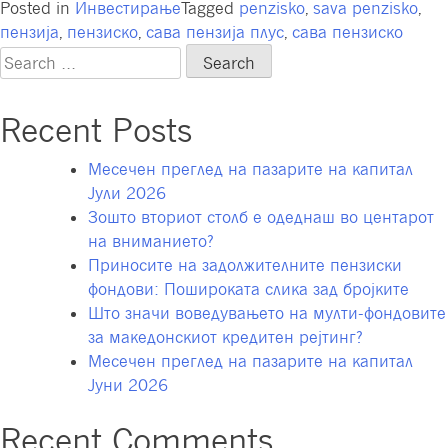
Posted in
Инвестирање
Tagged
penzisko
,
sava penzisko
,
пензија
,
пензиско
,
сава пензија плус
,
сава пензиско
Search
for:
Recent Posts
Месечен преглед на пазарите на капитал
Јули 2026
Зошто вториот столб е одеднаш во центарот
на вниманието?
Приносите на задолжителните пензиски
фондови: Пошироката слика зад бројките
Што значи воведувањето на мулти-фондовите
за македонскиот кредитен рејтинг?
Месечен преглед на пазарите на капитал
Јуни 2026
Recent Comments