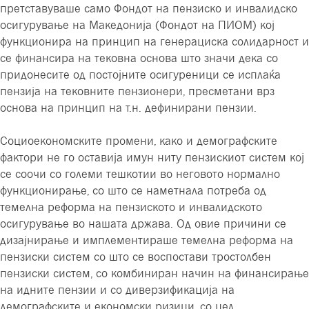
претставуваше само Фондот на пензиско и инвалидско
осигурување на Македонија (Фондот на ПИОМ) кој
функционира на принцип на генерациска солидарност и
се финансира на тековна основа што значи дека со
придонесите од постојните осигуреници се исплаќа
пензија на тековните пензионери, пресметани врз
основа на принцип на т.н. дефинирани пензии.
Социоекономските промени, како и демографските
фактори не го оставија имун ниту пензискиот систем кој
се соочи со големи тешкотии во неговото нормално
функционирање, со што се наметнала потреба од
темелна реформа на пензиското и инвалидското
осигурување во нашата држава. Од овие причини се
дизајнирање и имплементираше темелна реформа на
пензиски систем со што се воспостави тростолбен
пензиски систем, со комбиниран начин на финансирање
на идните пензии и со диверзификација на
демографските и економски ризици, со цел