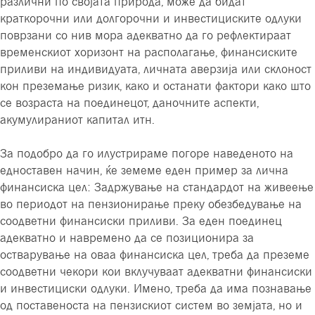
различни по својата природа, може да бидат
краткорочни или долгорочни и инвестициските одлуки
поврзани со нив мора адекватно да го рефлектираат
временскиот хоризонт на располагање, финансиските
приливи на индивидуата, личната аверзија или склоност
кон преземање ризик, како и останати фактори како што
се возраста на поединецот, даночните аспекти,
акумулираниот капитал итн.
За подобро да го илустрираме погоре наведеното на
едноставен начин, ќе земеме еден пример за лична
финансиска цел: Задржување на стандардот на живеење
во периодот на пензионирање преку обезбедување на
соодветни финансиски приливи. За еден поединец
адекватно и навремено да се позиционира за
остварување на оваа финансиска цел, треба да преземе
соодветни чекори кои вклучуваат адекватни финансиски
и инвестициски одлуки. Имено, треба да има познавање
од поставеноста на пензискиот систем во земјата, но и