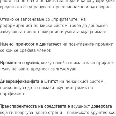
растот на неговата пензиска заштеда и да се увери дека
средствата се управуваат професионално и одговорно.
Откако се запознавме со „пријателите“ на
реформираниот пензиски систем, треба да донесеме
заклучок за нивното влијание и улогата која ја имаат.
Имено,
приносот е двигателот
на позитивните промени
со кои се среќава членот.
Времето е сојузник
, колку повеќе го имаш како пријател,
толку неговата вредност се зголемува.
Диверзификацијата е штитот
на пензискиот систем,
придонесува да се намали вкупниот ризик на
портфолиото.
Транспарентноста на средствата е
всушност
довербата
која ги поврзува двете страни – пензиското друштво кое