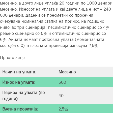
месечно, а друго лице уплаќа 20 години по 1000 денари
месечно. Износот на уплата и кај двете лица е ист – 240
000 денари. Дадени се пресметки со просечна
очекувана номинална стапка на принос, на годишно
ниво, во три сценарија: песимистично сценарио со 4%,
реално сценарио со 5% и оптимистично сценарио со
6%. Лицата немаат претходна уплата (моменталната
состојба е 0), а влезната провизија изнесува 2,5%.
Првото лице
:
Начин на уплата
:
Месечно
Износ на уплата
:
500
Период на уплата (во
40
години)
:
Влезна провизија
:
2,5%