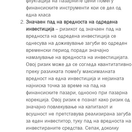
флуктација на пазарните цени помеѓу
финансиските инструменти кои се дел од
една класа
Значаен пад на вредноста на одредена
инвестиција
– ризикот од значаен пад на
вредноста на одредена инвестиција се
однесува на доживување загуби во одреден
временски период поради значајно
намалување на вредноста на инвестицијата.
Овој ризик може да се согледа квантитативно
преку разликата помеѓу максималната
вредност на една инвестиција и нејзината
најниска точка за време на пад на
финансиските пазари, односно при пазарна
корекција. Овој ризик е познат како ризик од
значајно повлекување на капиталот и
всушност не претставува реализирана загуба
за еден инвеститор, туку пад на вредноста на
инвестираните средства. Сепак, доколку