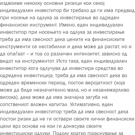
издвоиме неколку основни ризици кои секој
индивидуален инвеститор би требало да ги има предвид
при носење на одлука за инвестирање во одреден
финансиски инструмент. Имено, еден индивидуален
инвеститор при носењето на одлука за инвестирање
треба да има свесност дека цените на финансиските
инструменти се нестабилни и дека може да растат, но и
да опаѓаат – и тоа со различен интензитет, зависно од
видот на инструментот. Исто така, еден индивидуален
инвеститор кога одлучува да инвестира средства во
одредена инвестиција, треба да има свесност дека во
одреден временски период, постои веројатност (која
може да биде незначително мала, но и незанемарливо
висока), дека може да има значајна загуба на
сопствениот вложен капитал. Ултимативно, еден
индивидуален инвеститор треба да има свесност дека
постои ризик да не ги оствари своите лични финансиски
цели врз основа на кои ги донесува своите
инвестициски одлуки. Подолу кратко појаснување за