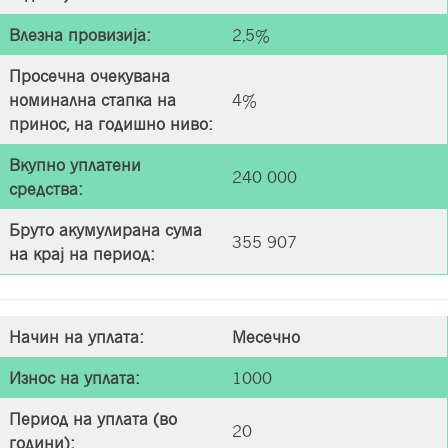
Влезна провизија
:
2,5%
Просечна очекувана
номинална стапка на
4%
принос, на годишно нивo:
Вкупно уплатени
240 000
средства
:
Бруто акумулирана сума
355 907
на крај на период
:
Начин на уплата
:
Месечно
Износ на уплата
:
1000
Период на уплата (во
20
години)
: