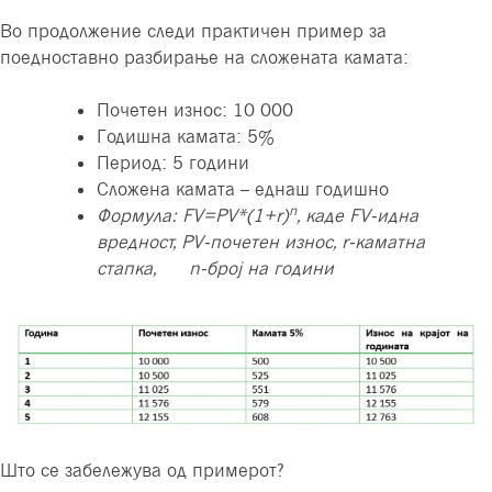
Во продолжение следи практичен пример за
поедноставно разбирање на сложената камата:
Почетен износ: 10 000
Годишна камата: 5%
Период: 5 години
Сложена камата – еднаш годишно
n
Формула: FV=PV*(1+r)
, каде FV-идна
вредност, PV-почетен износ, r-каматна
стапка, n-број на години
Што се забележува од примерот?