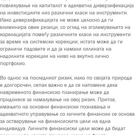
повлекување на капиталот е адекватна диверзификација
на инвестициите низ различни класи на инструменти.
Иако диверзификацијата не може целосно да ги
елиминира овие ризици, со оглед на зголемувањето на
корелацијата помеѓу различните класи на инструменти
за време на системски корекции, истата може да ги
ограничи падовите и да ја намали силината на
надолните корекции на ниво на вкупно лично
портфолио.
Во однос на последниот ризик, иако по својата природа
е долгорочен, сепак важно е да се напомене дека
навременото финансиско планирање може да
придонесе за намалување на овој ризик. Притоа,
имањето на основни финансиски познавања и
адекватното управување со личните финансии се основа
за остварување на финансиските цели на една
индивидуа. Личните финансиски цели може да бидат