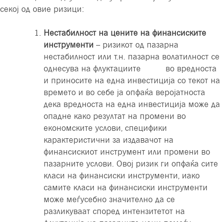
секој од овие ризици:
Нестабилност на цените на финансиските
инструменти
– ризикот од пазарна
нестабилност или т.н. пазарна волатилност се
однесува на флуктациите во вредноста
и приносите на една инвестиција со текот на
времето и во себе ја опфаќа веројатноста
дека вредноста на една инвестиција може да
опадне како резултат на промени во
економските услови, специфики
карактеристични за издавачот на
финансискиот инструмент или промени во
пазарните услови. Овој ризик ги опфаќа сите
класи на финансиски инструменти, иако
самите класи на финансиски инструменти
може меѓусебно значително да се
разликуваат според интензитетот на