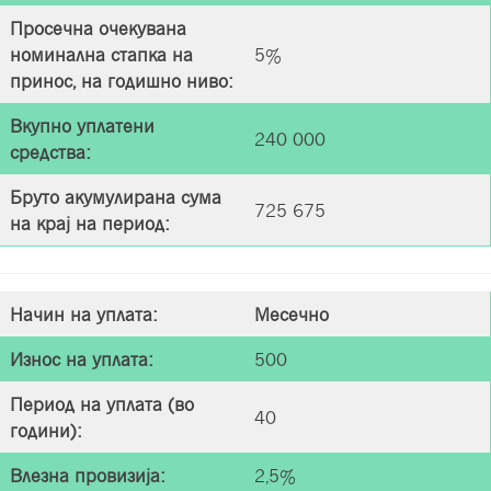
Просечна очекувана
номинална стапка на
5%
принос, на годишно нивo:
Вкупно уплатени
240 000
средства
:
Бруто акумулирана сума
725 675
на крај на период
:
Начин на уплата
:
Месечно
Износ на уплата
:
500
Период на уплата (во
40
години)
:
Влезна провизија
:
2,5%