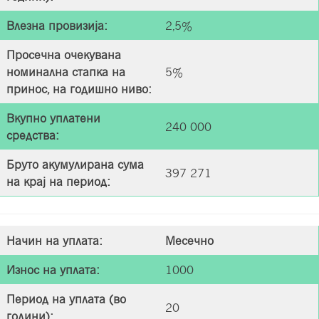
Влезна провизија
:
2,5%
Просечна очекувана
номинална стапка на
5%
принос, на годишно нивo:
Вкупно уплатени
240 000
средства
:
Бруто акумулирана сума
397 271
на крај на период
:
Начин на уплата
:
Месечно
Износ на уплата
:
1000
Период на уплата (во
20
години)
: