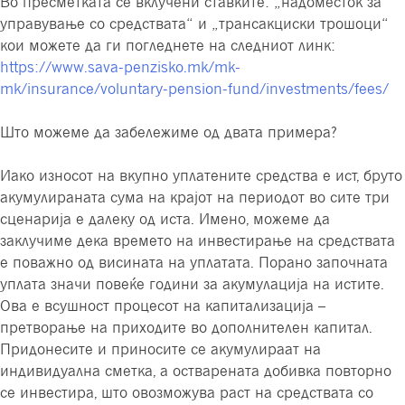
Во пресметката се вклучени ставките: „надоместок за
управување со средствата“ и „трансакциски трошоци“
кои можете да ги погледнете на следниот линк:
https://www.sava-penzisko.mk/mk-
mk/insurance/voluntary-pension-fund/investments/fees/
Што можеме да забележиме од двата примера?
Иако износот на вкупно уплатените средства е ист, бруто
акумулираната сума на крајот на периодот во сите три
сценарија е далеку од иста. Имено, можеме да
заклучиме дека времето на инвестирање на средствата
е поважно од висината на уплатата. Порано започната
уплата значи повеќе години за акумулација на истите.
Ова е всушност процесот на капитализација –
претворање на приходите во дополнителен капитал.
Придонесите и приносите се акумулираат на
индивидуална сметка, а остварената добивка повторно
се инвестира, што овозможува раст на средствата со