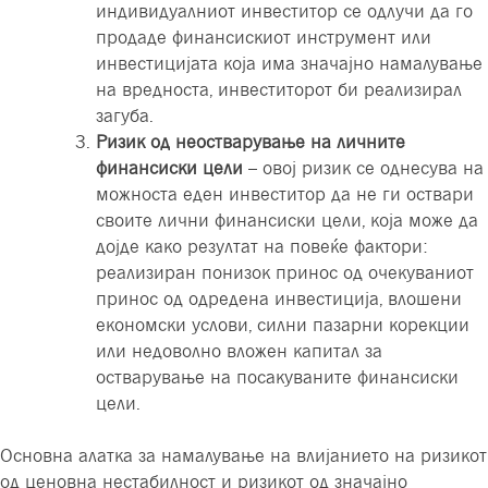
индивидуалниот инвеститор се одлучи да го
продаде финансискиот инструмент или
инвестицијата која има значајно намалување
на вредноста, инвеститорот би реализирал
загуба.
Ризик од неостварување на личните
финансиски цели
– овој ризик се однесува на
можноста еден инвеститор да не ги оствари
своите лични финансиски цели, која може да
дојде како резултат на повеќе фактори:
реализиран понизок принос од очекуваниот
принос од одредена инвестиција, влошени
економски услови, силни пазарни корекции
или недоволно вложен капитал за
остварување на посакуваните финансиски
цели.
Основна алатка за намалување на влијанието на ризикот
од ценовна нестабилност и ризикот од значајно