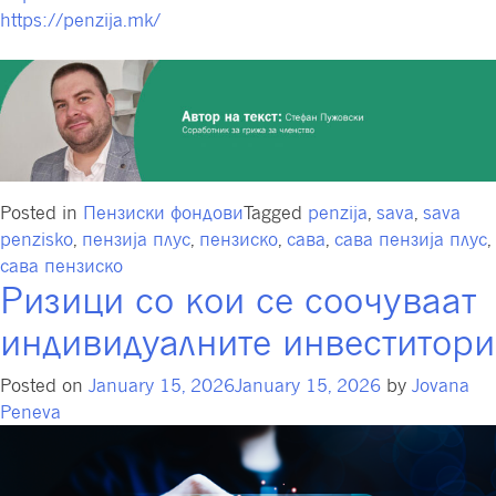
https://penzija.mk/
Posted in
Пензиски фондови
Tagged
penzija
,
sava
,
sava
penzisko
,
пензија плус
,
пензиско
,
сава
,
сава пензија плус
,
сава пензиско
Ризици со кои се соочуваат
индивидуалните инвеститори
Posted on
January 15, 2026
January 15, 2026
by
Jovana
Peneva