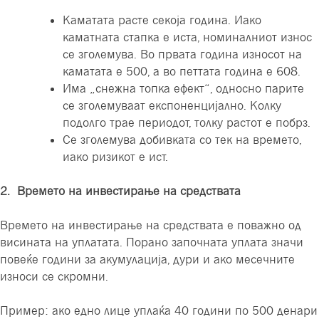
Каматата расте секоја година. Иако
каматната стапка е иста, номиналниот износ
се зголемува. Во првата година износот на
каматата е 500, а во петтата година е 608.
Има „снежна топка ефект“, односно парите
се зголемуваат експоненцијално. Колку
подолго трае периодот, толку растот е побрз.
Се зголемува добивката со тек на времето,
иако ризикот е ист.
2. Времето на инвестирање на средствата
Времето на инвестирање на средствата е поважно од
висината на уплатата. Порано започната уплата значи
повеќе години за акумулација, дури и ако месечните
износи се скромни.
Пример: ако едно лице уплаќа 40 години по 500 денари