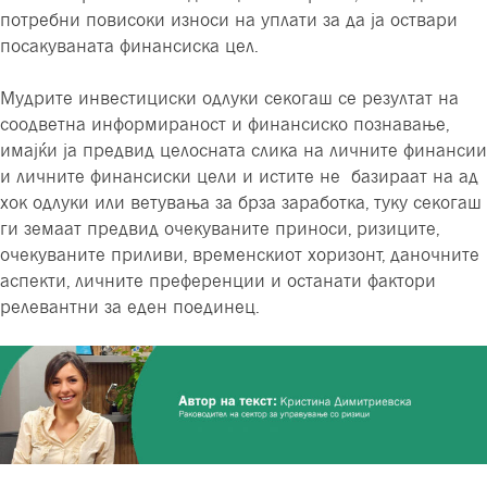
потребни повисоки износи на уплати за да ја оствари
посакуваната финансиска цел.
Мудрите инвестициски одлуки секогаш се резултат на
соодветна информираност и финансиско познавање,
имајќи ја предвид целосната слика на личните финансии
и личните финансиски цели и истите не базираат на ад
хок одлуки или ветувања за брза заработка, туку секогаш
ги земаат предвид очекуваните приноси, ризиците,
очекуваните приливи, временскиот хоризонт, даночните
аспекти, личните преференции и останати фактори
релевантни за еден поединец.