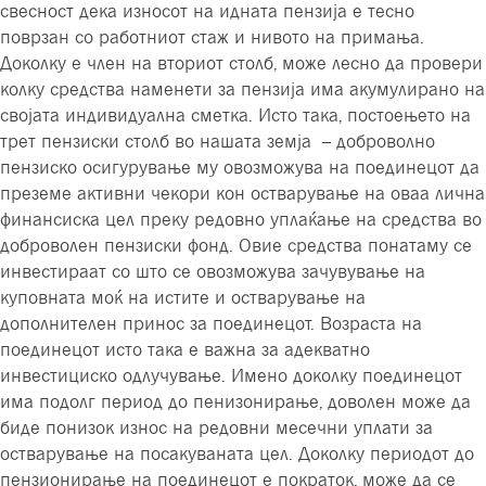
свесност дека износот на идната пензија е тесно
поврзан со работниот стаж и нивото на примања.
Доколку е член на вториот столб, може лесно да провери
колку средства наменети за пензија има акумулирано на
својата индивидуална сметка. Исто така, постоењето на
трет пензиски столб во нашата земја – доброволно
пензиско осигурување му овозможува на поединецот да
преземе активни чекори кон остварување на оваа лична
финансиска цел преку редовно уплаќање на средства во
доброволен пензиски фонд. Овие средства понатаму се
инвестираат со што се овозможува зачувување на
куповната моќ на истите и остварување на
дополнителен принос за поединецот. Возраста на
поединецот исто така е важна за адекватно
инвестициско одлучување. Имено доколку поединецот
има подолг период до пенизонирање, доволен може да
биде понизок износ на редовни месечни уплати за
остварување на посакуваната цел. Доколку периодот до
пензионирање на поединецот е пократок, може да се