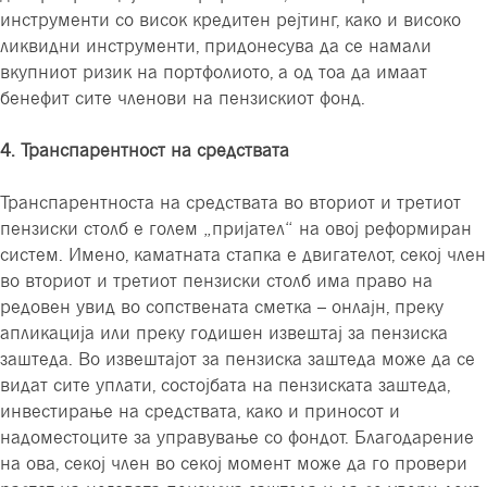
инструменти со висок кредитен рејтинг, како и високо
ликвидни инструменти, придонесува да се намали
вкупниот ризик на портфолиото, а од тоа да имаат
бенефит сите членови на пензискиот фонд.
4. Транспарентност на средствата
Транспарентноста на средствата во вториот и третиот
пензиски столб е голем „пријател“ на овој реформиран
систем. Имено, каматната стапка е двигателот, секој член
во вториот и третиот пензиски столб има право на
редовен увид во сопствената сметка – онлајн, преку
апликација или преку годишен извештај за пензиска
заштеда. Во извештајот за пензиска заштеда може да се
видат сите уплати, состојбата на пензиската заштеда,
инвестирање на средствата, како и приносот и
надоместоците за управување со фондот. Благодарение
на ова, секој член во секој момент може да го провери