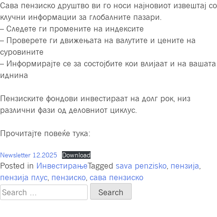
Сава пензиско друштво ви го носи најновиот извештај со
клучни информации за глобалните пазари.
– Следете ги промените на индексите
– Проверете ги движењата на валутите и цените на
суровините
– Информирајте се за состојбите кои влијаат и на вашата
иднина
Пензиските фондови инвестираат на долг рок, низ
различни фази од деловниот циклус.
Прoчитајте повеќе тука:
Newsletter 12.2025
Download
Posted in
Инвестирање
Tagged
sava penzisko
,
пензија
,
пензија плус
,
пензиско
,
сава пензиско
Search
for: