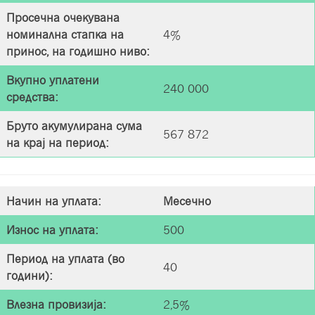
Просечна очекувана
номинална стапка на
4%
принос, на годишно нивo:
Вкупно уплатени
240 000
средства
:
Бруто акумулирана сума
567 872
на крај на период
:
Начин на уплата
:
Месечно
Износ на уплата
:
500
Период на уплата (во
40
години)
:
Влезна провизија
:
2,5%