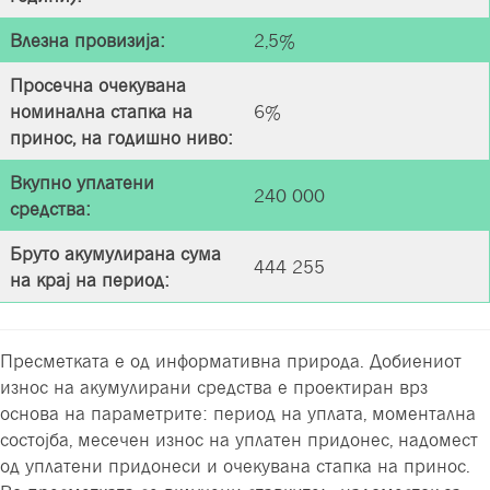
Влезна провизија
:
2,5%
Просечна очекувана
номинална стапка на
6%
принос, на годишно нивo:
Вкупно уплатени
240 000
средства
:
Бруто акумулирана сума
444 255
на крај на период
:
Пресметката е од информативна природа. Добиениот
износ на акумулирани средства е проектиран врз
основа на параметрите: период на уплата, моментална
состојба, месечен износ на уплатен придонес, надомест
од уплатени придонеси и очекувана стапка на принос.