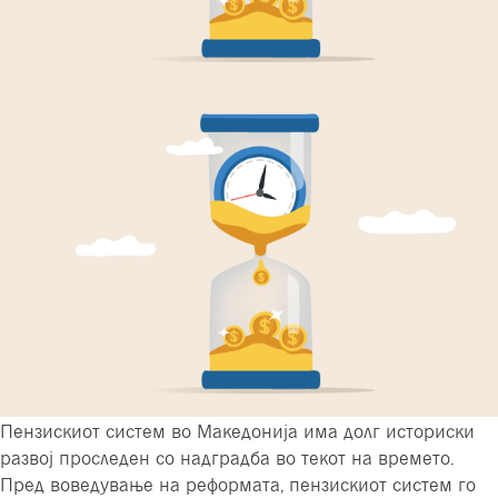
Пензискиот систем во Македонија има долг историски
развој проследен со надградба во текот на времето.
Пред воведување на реформата, пензискиот систем го