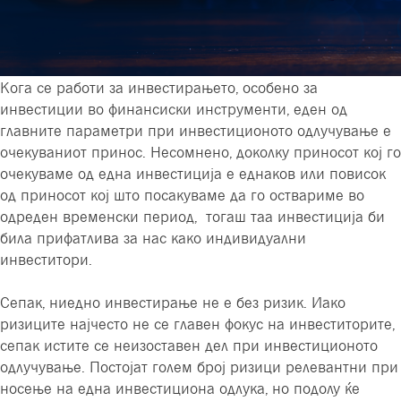
Кога се работи за инвестирањето, особено за
инвестиции во финансиски инструменти, еден од
главните параметри при инвестиционото одлучување е
очекуваниот принос. Несомнено, доколку приносот кој го
очекуваме од една инвестиција е еднаков или повисок
од приносот кој што посакуваме да го оствариме во
одреден временски период, тогаш таа инвестиција би
била прифатлива за нас како индивидуални
инвеститори.
Сепак, ниедно инвестирање не е без ризик. Иако
ризиците најчесто не се главен фокус на инвеститорите,
сепак истите се неизоставен дел при инвестиционото
одлучување. Постојат голем број ризици релевантни при
носење на една инвестициона одлука, но подолу ќе