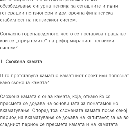
обезбедување сигурна пензија за сегашните и идни
генерации пензионери и долгорочна финансиска
стабилност на пензискиот систем.
Согласно горенаведеното, често се поставува прашање
кои се „пријателите“ на реформираниот пензиски
систем?
1. Сложена камата
Што претставува каматно-каматниот ефект или попознат
како сложена камата?
Сложена камата е онаа камата, која, откако ќе се
пресмета се додава на основицата за понатамошно
вкаматување. Според тоа, сложената камата после секој
период на вкаматување се додава на капиталот, за да во
следниот период се пресмета камата и на каматата.