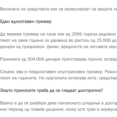
Висината на средствата кои се акумулираат на вашата ли
Еден едноставен пример
Да земеме пример на лице кое од 2006 година редовно у
текот на овие години се движела во распон од 25.000 д
денари од придонеси. Денес, вредноста на неговата за
Разликата од 504.000 денари претставува принос оствар
Секако, ова е поедноставен илустративен пример. Реална
текот на годините. Но суштината останува иста: средства
Зошто приносите треба да се гледаат долгорочно?
Важно е да се разбере дека пензиското штедење е долго
низ период од повеќе децении, колку што трае и акумулац