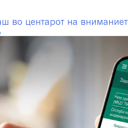
фондови
Членување
Инвестирање
Инт
аш во центарот на вниманиет
а