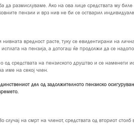
ба да размислуваме. Ако на ова лице средствата му биле 
ековните пензии и врз нив не би се остварил индивидуал
и нивната вредност расте, туку се евидентирани на лична
 исплата на пензија, а дотогаш ќе продолжи да се надоп
о од средствата на пензиското друштво и се наменети ис
а име на секој член.
 единствениот дел од задолжителното пензиско осигурувањ
времето.
о случај на смрт на членот, средствата од вториот столб