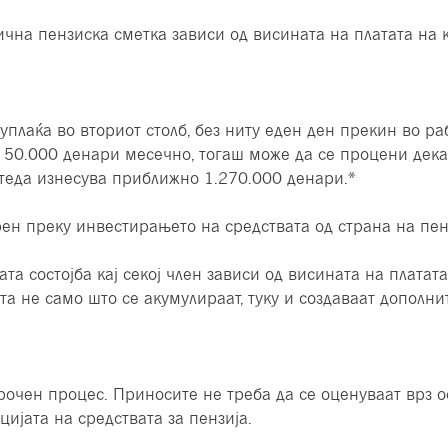
чна пензиска сметка зависи од висината на платата на ко
плаќа во вториот столб, без ниту еден ден прекин во ра
о 50.000 денари месечно, тогаш може да се процени дека
штеда изнесува приближно 1.270.000 денари.*
ен преку инвестирањето на средствата од страна на пен
та состојба кај секој член зависи од висината на плата
та не само што се акумулираат, туку и создаваат дополни
рочен процес. Приносите не треба да се оценуваат врз о
ијата на средствата за пензија.