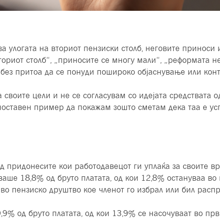
а улогата на вториот пензиски столб, неговите приноси
ториот столб“, „приносите се многу мали“, „реформата н
 без притоа да се понуди пошироко објаснување или конт
 своите цели и не се согласувам со идејата средствата 
ноставен пример да покажам зошто сметам дека таа е ус
од придонесите кои работодавецот ги уплаќа за своите вр
аше 18,8% од бруто платата, од кои 12,8% остануваа во 
 во пензиско друштво кое членот го избрал или бил расп
9% од бруто платата, од кои 13,9% се насочуваат во први