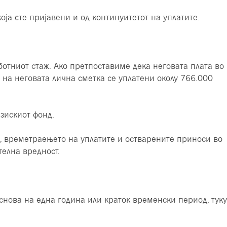
ја сте пријавени и од континуитетот на уплатите.
ботниот стаж. Ако претпоставиме дека неговата плата во
 на неговата лична сметка се уплатени околу 766.000
зискиот фонд.
та, времетраењето на уплатите и остварените приноси во
телна вредност.
снова на една година или краток временски период, туку