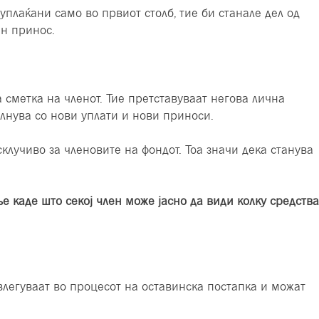
уплаќани само во првиот столб, тие би станале дел од
ен принос.
 сметка на членот. Тие претставуваат негова лична
олнува со нови уплати и нови приноси.
клучиво за членовите на фондот. Тоа значи дека станува
е каде што секој член може јасно да види колку средства
 влегуваат во процесот на оставинска постапка и можат