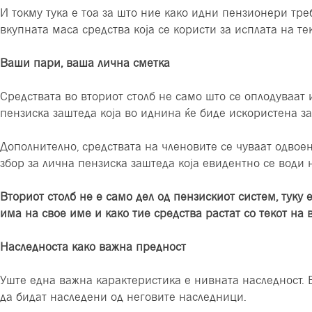
И токму тука е тоа за што ние како идни пензионери тре
вкупната маса средства која се користи за исплата на т
Ваши пари, ваша лична сметка
Средствата во вториот столб не само што се оплодуваат 
пензиска заштеда која во иднина ќе биде искористена за
Дополнително, средствата на членовите се чуваат одвоен
збор за лична пензиска заштеда која евидентно се води н
Вториот столб не е само дел од пензискиот систем, туку
има на свое име и како тие средства растат со текот на 
Наследноста како важна предност
Уште една важна карактеристика е нивната наследност. В
да бидат наследени од неговите наследници.