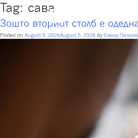
Tag:
сава
Пензиски 
Зошто вториот столб е одедн
Posted on
August 5, 2026
August 5, 2026
by
Елена Пачоск