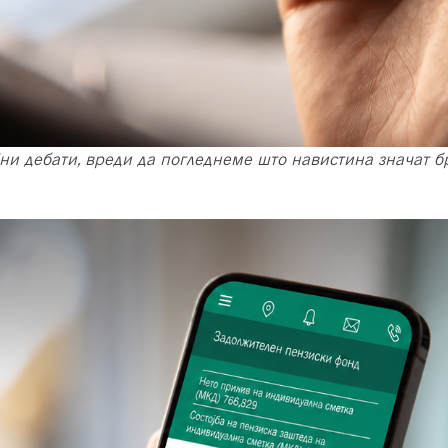
јни дебати, вреди да погледнеме што навистина значат б