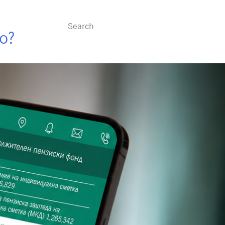
ересно
о?