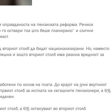
 и оправданоста на пензиската реформа. Речиси
е го оствари тоa што беше планирано“ и слични
екст.
од вториот столб да бидат национализирани. Но, наместо
пешна и зошто вториот столб има реална вредност за
аботени по основ на плата. До крајот на јуни вкупниот
првиот столб за исплата на сегашните пензионери, а 6%
ределен.
от столб, а 6% остануваат во вториот столб.