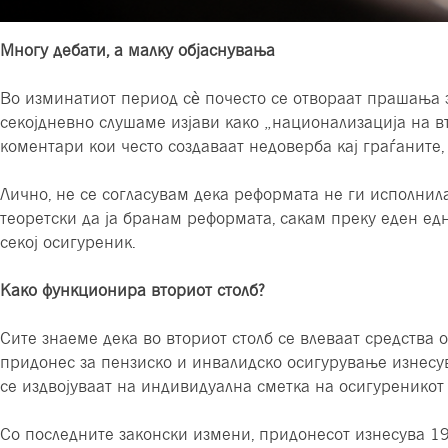
Многу дебати, а малку објаснувања
Во изминатиот период сè почесто се отвoраат прашања з
секојдневно слушаме изјави како „национализација на в
коментари кои често создаваат недоверба кај граѓаните,
Лично, не се согласувам дека реформата не ги исполнила
теоретски да ја бранам реформата, сакам преку еден ед
секој осигуреник.
Како функционира вториот столб?
Сите знаеме дека во вториот столб се влеваат средства 
придонес за пензиско и инвалидско осигурување изнесув
се издвојуваат на индивидуална сметка на осигуреникот
Со последните законски измени, придонесот изнесува 19,