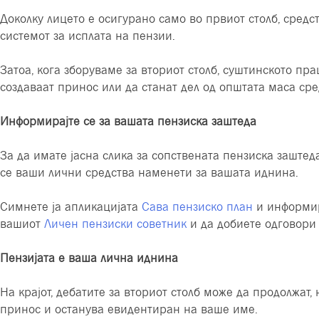
Доколку лицето е осигурано само во првиот столб, средс
системот за исплата на пензии.
Затоа, кога зборуваме за вториот столб, суштинското пра
создаваат принос или да станат дел од општата маса ср
Информирајте се за вашата пензиска заштеда
За да имате јасна слика за сопствената пензиска заштед
се ваши лични средства наменети за вашата иднина.
Симнете ја апликацијата
Сава пензиско план
и информира
вашиот
Личен пензиски советник
и да добиете одговори
Пензијата е ваша лична иднина
На крајот, дебатите за вториот столб може да продолжат,
принос и останува евидентиран на ваше име.