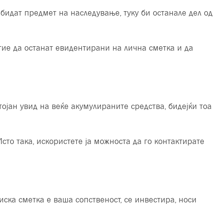
 бидат предмет на наследување, туку би останале дел од
 тие да останат евидентирани на лична сметка и да
тојан увид на веќе акумулираните средства, бидејќи тоа
сто така, искористете ја можноста да го контактирате
зиска сметка е ваша сопственост, се инвестира, носи