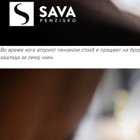
Во време кога вториот пензиски столб е предмет на бро
заштеда за секој член.