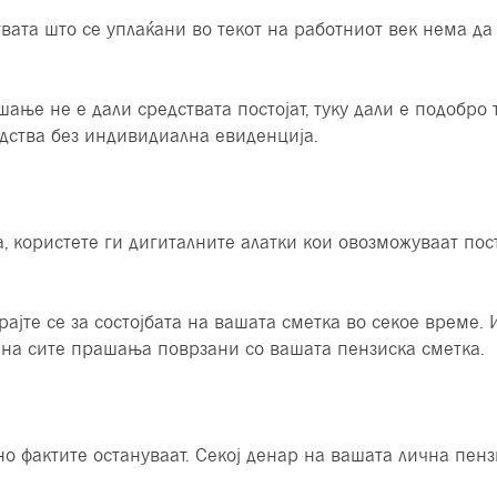
твата што се уплаќани во текот на работниот век нема да
шање не е дали средствата постојат, туку дали е подобро
едства без индивидиална евиденција.
а, користете ги дигиталните алатки кои овозможуваат пос
јте се за состојбата на вашата сметка во секое време. И
 на сите прашања поврзани со вашата пензиска сметка.
 но фактите остануваат. Секој денар на вашата лична пен