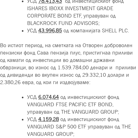
УСД
78.413,43
од инвестицискиот фонд
ISHARES IBOXX INVESTMENT GRADE
CORPORATE BOND ETF, управуван од
BLACKROCK FUND ADVISORS;
УСД
43.996,85
од компанијата SHELL PLC.
Во истиот период, на сметката на Отворен доброволен
пензиски фонд Сава пензија плус, пристигнаа приливи
од камати
од инвестиции во домашни државни
обврзници, во износ од 1.539.784,00 денари и приливи
од дивиденди во вкупен износ од 29.332,10 долари и
2.380,26 евра, од кои ги издвојуваме:
УСД
6.074,64
од инвестицискиот фонд
VANGUARD FTSE PACIFIC ETF BOND,
управуван од THE VANGUARD GROUP;
УСД
4.159,28
од инвестицискиот фонд
VANGUARD S&P 500 ETF управуван од THE
VANGUARD GROUP;