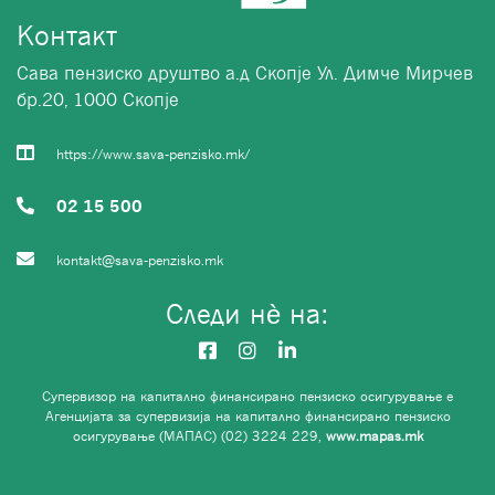
Контакт
Сава пензиско друштво а.д Скопје Ул. Димче Мирчев
бр.20, 1000 Скопје
https://www.sava-penzisko.mk/
02 15 500
kontakt@sava-penzisko.mk
Следи нѐ на:
Супервизор на капитално финансирано пензиско осигурување е
Агенцијата за супервизија на капитално финансирано пензиско
осигурување (МАПАС) (02) 3224 229,
www.mapas.mk