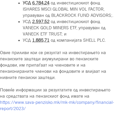
УСД
6.784
,
24
од инвестицискиот фонд
ISHARES MSCI GLOBAL MIN VOL FACTOR,
управуван од BLACKROCK FUND ADVISORS;.
УСД
2.597
,
52
од инвестицискиот фонд
VANECK GOLD MINERS ETF, управуван од
VANECK ETF TRUST; и
УСД
1.885,71
од компанијата SHELL PLC.
Овие приливи кои се резултат на инвестирањето на
пензиските заштеди акумулирани во пензиските
фондови, им припаѓаат на членовите и на
пензионираните членови на фондовите и влијаат на
нивните пензиски заштеди.
Повеќе информации за резултатите од инвестирањето
на средствата на пензискиот фонд имате на
https://www.sava-penzisko.mk/mk-mk/company/financial-
report/2023/