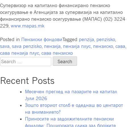
Супервизор на капитално финансирано пензиско
осигурување е Агенцијата за супервизија на капитално
финансирано пензиско осигурување (МАПАС) (02) 3224
229,
www.mapas.mk
Posted in
Пензиски фондови
Tagged
penzija
,
penzisko
,
sava
,
sava penzisko
,
пензија
,
пензија плус
,
пензиско
,
сава
,
сава пензија плус
,
сава пензиско
Search
for:
Recent Posts
Месечен преглед на пазарите на капитал
Јули 2026
Зошто вториот столб е одеднаш во центарот
на вниманието?
Приносите на задолжителните пензиски
фондови: Пошироката слика зад бројките