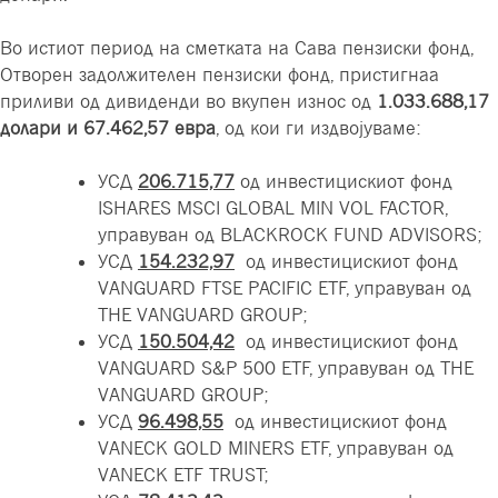
Во истиот период на сметката на Сава пензиски фонд,
Отворен задолжителен пензиски фонд, пристигнаа
приливи од дивиденди во вкупен износ од
1.033.688,17
долари
и 67.462,57 евра
, од кои ги издвојуваме:
УСД
206.715,77
од инвестицискиот фонд
ISHARES MSCI GLOBAL MIN VOL FACTOR,
управуван од BLACKROCK FUND ADVISORS;
УСД
154
.
232,97
од инвестицискиот фонд
VANGUARD FTSE PACIFIC ETF, управуван од
THE VANGUARD GROUP;
УСД
150
.
504,42
од инвестицискиот фонд
VANGUARD S&P 500 ETF, управуван од THE
VANGUARD GROUP;
УСД
96
.
498,55
од инвестицискиот фонд
VANECK GOLD MINERS ETF, управуван од
VANECK ETF TRUST;