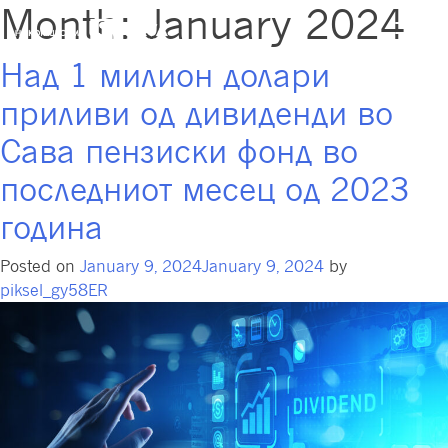
Month:
January 2024
Над 1 милион долари
приливи од дивиденди во
Сава пензиски фонд во
последниот месец од 2023
година
Posted on
January 9, 2024
January 9, 2024
by
piksel_gy58ER