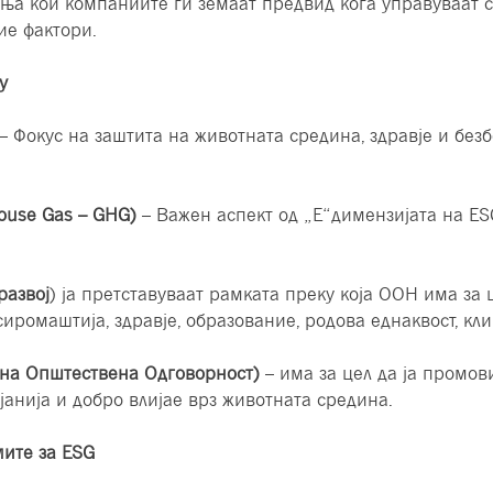
ња кои компаниите ги земаат предвид кога управуваат со
ие фактори.
у
– Фокус на заштита на животната средина, здравје и безб
ouse Gas – GHG)
– Важен аспект од „Е“димензијата на ES
развој
) ја претставуваат рамката преку која ООН има за 
иромаштија, здравје, образование, родова еднаквост, кл
ивна Општествена Одговорност)
– има за цел да ја промов
јанија и добро влијае врз животната средина.
мите за ESG