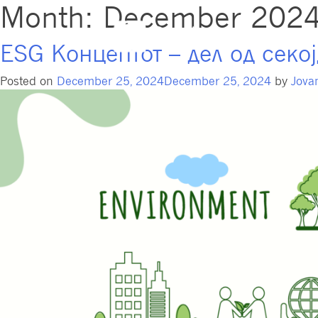
Month:
December 202
Пензиски 
ESG Концептот – дел од секо
Posted on
December 25, 2024
December 25, 2024
by
Jova