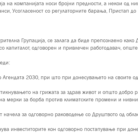
ја на компанијата носи бројни предности, а некои од н
нси, Усогласеност со регулаторните барања, Пристап до
урителна Групација, се залага да биде препознаено како
со капиталот, одговорен и привлечен работодавач, општ
еди:
о Агендата 2030, при што при донесувањето на своите од
ттикнувањето на грижата за здрав живот и општо добро 
на мерки за борба против климатските промени и нивни
ет начела за одговорно раководење со Друштвото од обла
сочува инвеститорите кон одговорно постапување при дон