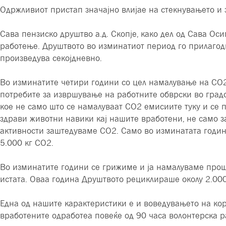
Одржливиот пристап значајно влијае на стекнувањето и
Сава пензиско друштво а.д. Скопје, како дел од Сава Ос
работење. Друштвото во изминатиот период го прилагод
произведува секојдневно.
Во изминатите четири години со цел намалување на СО2
потребите за извршување на работните обврски во град
кое не само што се намалуваат СО2 емисиите туку и се 
здрави животни навики кај нашите вработени, не само 
активности заштедуваме СО2. Само во изминатата годин
5.000 кг СО2.
Во изминатите години се грижиме и ја намалуваме прош
истата. Оваа година Друштвото рециклираше околу 2.000 
Една од нашите карактеристики е и воведувањето на ко
вработените одработеа повеќе од 90 часа волонтерска р