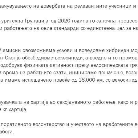
 зачувувањето на довербата на релевантните учесници и
игурителна Групација, од 2020 година го започна процес
и работењето на овие стандарди со единствена цел за н
 емисии овозможивме услови и воведовме хибриден моде
от Скопје обезбедивме велосипеди, а воедно и го промо
подобрува физичката активност преку велосипедската тр
за време на работните саати, иницираме пешачење, возе
а имаме испешачено повеќе од 18.000 км, со велосипед
увачката на хартија во секојдневното работење, како и
кг хартија.
рпоративното волонтерство и учеството на вработените 
абота.