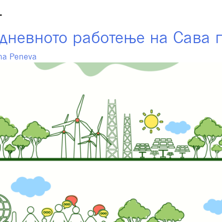
4
фондови
Членување
Инвестирање
Инт
јдневното работење на Сава п
na Peneva