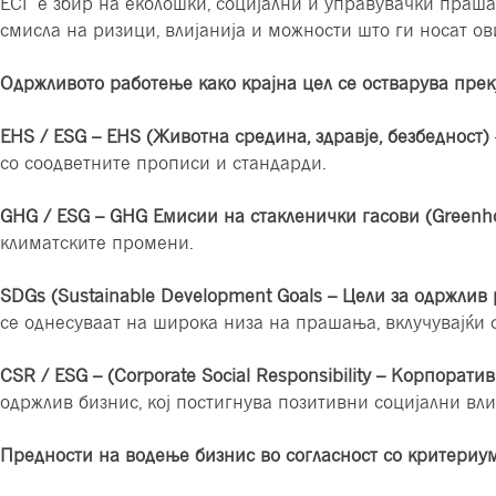
ЕСГ е збир на еколошки, социјални и управувачки праша
смисла на ризици, влијанија и можности што ги носат ов
Одржливото работење како крајна цел се остварува прек
EHS / ESG – EHS (Животна средина, здравје, безбедност)
со соодветните прописи и стандарди.
GHG / ESG – GHG Емисии на стакленички гасови (Greenh
климатските промени.
SDGs (Sustainable Development Goals – Цели за одржлив 
се однесуваат на широка низа на прашања, вклучувајќи с
CSR / ESG – (Corporate Social Responsibility – Корпорат
одржлив бизнис, кој постигнува позитивни социјални вли
Предности на водење бизнис во согласност со критериу