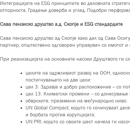
Интеграцијата на ESG принципите во деловната стратеги
отпорноста, Градење доверба и углед, Подобри перформа
Сава пензиско друштво а.д. Скопје и ESG стандардите
Сава пензиско друштво ад Скопје како дел од Сава Осиг
партнер, општествено одговорен управувач со имотот и 
При реализацијата на основните насоки Друштвото ги сл
целите на одржливиот развој на ООН, односн
постигнувањето на две цели:
цел 3: Здравје и добро расположение – со по
цел 13: Климатски промени – со донесување 
обврските, преземени на меѓународно ниво:
UN Global Compact, којшто го сочинуваат дес
и борбата против корупцијата;
UN PRI, којшто со своите шест начела ги на