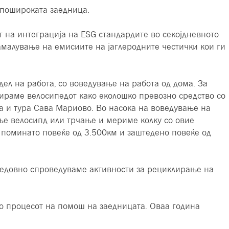
 пошироката заедница.
от на интеграција на ESG стандардите во секојдневното
амалување на емисиите на јаглеродните честички кои ги
л на работа, со воведување на работа од дома. За
вираме велосипедот како еколошко превозно средство со
ка и тура Сава Мариово. Во насока на воведување на
ње велосипд или трчање и мериме колку со овие
 поминато повеќе од 3.500км и заштедено повеќе од
 редовно спроведуваме активности за рециклирање на
во процесот на помош на заедницата. Оваа година