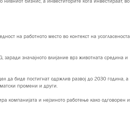
 нивниот бизнис, а инвеститорите кога инвестираат, во
едност на работното место во контекст на усогласеноста
G, заради значајното влијание врз животната средина и
цел да биде постигнат одржлив развој до 2030 година, а
иматски промени и други.
ира компанијата и нејзиното работење како одговорен и