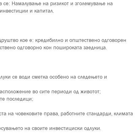
ив се: Намалување на ризикот и зголемување на
 инвестиции и капитал.
 Друштво кое е: кредибилно и општествено одговорен
ествено одговорно кон пошироката заедница.
луки се води сметка особено на следењето и
расположение во сите периоди од животот;
те последици;
ста на човековите права, работните стандарди, климата
есувањето на своите инвестициски одлуки.