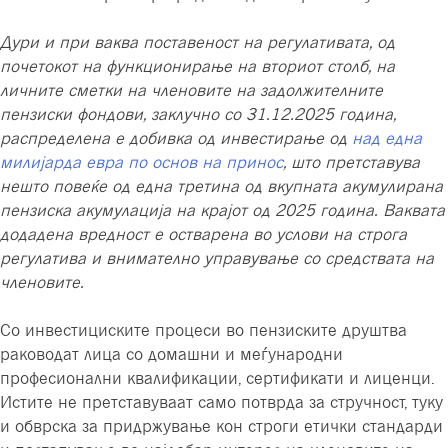
Дури и при ваква поставеност на регулативата, од
почетокот на функционирање на вториот столб, на
личните сметки на членовите на задолжителните
пензиски фондови, заклучно со 31.12.2025 година,
распределена е добивка од инвестирање од
над една
милијарда евра по основ на принос
, што претставува
нешто повеќе од една третина од вкупната акумулирана
пензиска акумулација на крајот од 2025 година. Ваквата
додадена вредност е остварена во услови на строга
регулатива и внимателно управување со средствата на
членовите.
Со инвестициските процеси во пензиските друштва
раководат лица со домашни и меѓународни
професионални квалификации, сертификати и лиценци.
Истите не претставуваат само потврда за стручност, туку
и обврска за придржување кон строги етички стандарди