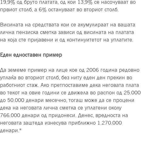
19,9% од бруто платата, од кои 13,9% се насочуваат во
првиот столб, а 6% остануваат во вториот столб.
Висината на средствата кои се акумулираат на вашата
лична пензиска сметка зависи од висината на платата
на која сте пријавени и од континуитетот на уплатите.
Еден едноставен пример
Да земеме пример на лице кое од 2006 година редовно
уплаќа во вториот столб, без ниту еден ден прекин во
работниот стаж. Ако претпоставиме дека неговата плата
во текот на овие години се движела во распон од 25.000
до 50.000 денари месечно, тогаш може да се процени
дека на неговата лична сметка се уплатени околу
766.000 денари од придонеси. Денес, вредноста на
неговата заштеда изнесува приближно 1.270.000
денари.*