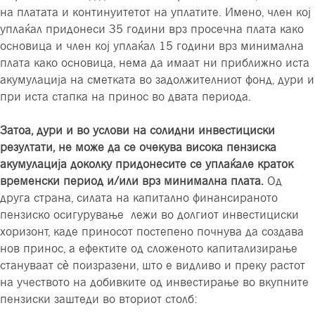
на платата и континуитетот на уплатите. Имено, член кој
уплаќал придонеси 35 години врз просечна плата како
основица и член кој уплаќал 15 години врз минимална
плата како основица, нема да имаат ни приближно иста
акумулација на сметката во задолжителниот фонд, дури и
при иста стапка на принос во двата периода.
Затоа, дури и во услови на солидни инвестициски
резултати, не може да се очекува висока пензиска
акумулација доколку придонесите се уплаќале краток
временски период и/или врз минимална плата.
Од
друга страна, силата на капитално финансираното
пензиско осигурување лежи во долгиот инвестициски
хоризонт, каде приносот постепено почнува да создава
нов принос, а ефектите од сложеното капитализирање
стануваат сè поизразени, што е видливо и преку растот
на учеството на добивките од инвестирање во вкупните
пензиски заштеди во вториот столб: