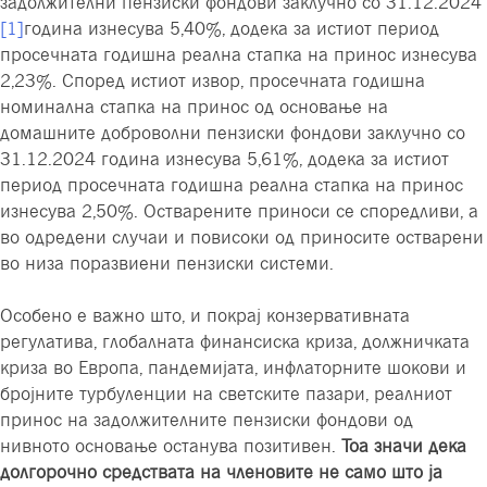
задолжителни пензиски фондови заклучно со 31.12.2024
[1]
година изнесува 5,40%, додека за истиот период
просечната годишна реална стапка на принос изнесува
2,23%. Според истиот извор, просечната годишна
номинална стапка на принос од основање на
домашните доброволни пензиски фондови заклучно со
31.12.2024 година изнесува 5,61%, додека за истиот
период просечната годишна реална стапка на принос
изнесува 2,50%. Остварените приноси се споредливи, а
во одредени случаи и повисоки од приносите остварени
во низа поразвиени пензиски системи.
Особено е важно што, и покрај конзервативната
регулатива, глобалната финансиска криза, должничката
криза во Европа, пандемијата, инфлаторните шокови и
бројните турбуленции на светските пазари, реалниот
принос на задолжителните пензиски фондови од
нивното основање останува позитивен.
Тоа значи дека
долгорочно средствата на членовите не само што ја