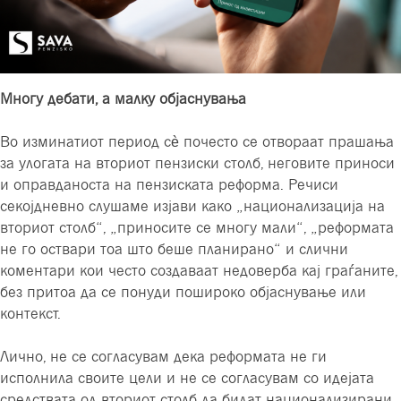
Многу дебати, а малку објаснувања
Во изминатиот период сè почесто се отвoраат прашања
за улогата на вториот пензиски столб, неговите приноси
и оправданоста на пензиската реформа. Речиси
секојдневно слушаме изјави како „национализација на
вториот столб“, „приносите се многу мали“, „реформата
не го оствари тоa што беше планирано“ и слични
коментари кои често создаваат недоверба кај граѓаните,
без притоа да се понуди пошироко објаснување или
контекст.
Лично, не се согласувам дека реформата не ги
исполнила своите цели и не се согласувам со идејата
средствата од вториот столб да бидат национализирани.