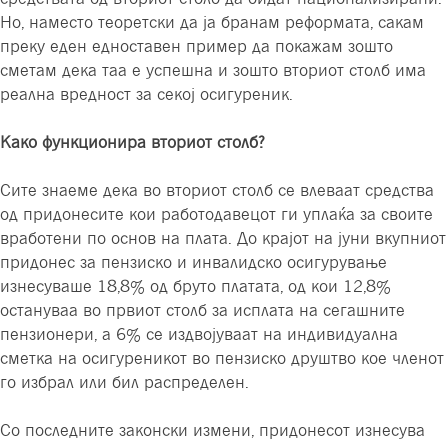
Но, наместо теоретски да ја бранам реформата, сакам
преку еден едноставен пример да покажам зошто
сметам дека таа е успешна и зошто вториот столб има
реална вредност за секој осигуреник.
Како функционира вториот столб?
Сите знаеме дека во вториот столб се влеваат средства
од придонесите кои работодавецот ги уплаќа за своите
вработени по основ на плата. До крајот на јуни вкупниот
придонес за пензиско и инвалидско осигурување
изнесуваше 18,8% од бруто платата, од кои 12,8%
остануваа во првиот столб за исплата на сегашните
пензионери, а 6% се издвојуваат на индивидуална
сметка на осигуреникот во пензиско друштво кое членот
го избрал или бил распределен.
Со последните законски измени, придонесот изнесува