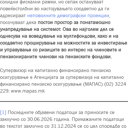
солидни фискални рамки, но сепак остануваат
повеќестолбни во настојувањето соодветно да ги
адресираат
неповолните демографски проекции
,
посочуваат дека
постои простор за понатамошно
унапредување на системот. Ова во најголем дел се
однесува на воведување на мултифондови, како и на
соодветно проширување на можностите за инвестирање
и управување со ризиците во интерес на членовите и
пензионираните членови на пензиските фондови.
Супервизор на капитално финансирано пензиско
осигурување е Агенцијата за супервизија на капитално
финансирано пензиско осигурување (МАПАС) (02) 3224
229, www.mapas.mk
[1]
Последните објавени податоци за приносите се
заклучно со 30.06.2026 година. Прикажаните податоци
во текстот заклучно со 31.12.2024 се со цел споредба со