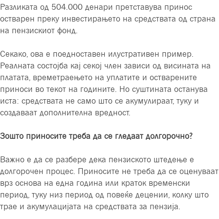
Разликата од 504.000 денари претставува принос
остварен преку инвестирањето на средствата од страна
на пензискиот фонд.
Секако, ова е поедноставен илустративен пример.
Реалната состојба кај секој член зависи од висината на
платата, времетраењето на уплатите и остварените
приноси во текот на годините. Но суштината останува
иста: средствата не само што се акумулираат, туку и
создаваат дополнителна вредност.
Зошто приносите треба да се гледаат долгорочно?
Важно е да се разбере дека пензиското штедење е
долгорочен процес. Приносите не треба да се оценуваат
врз основа на една година или краток временски
период, туку низ период од повеќе децении, колку што
трае и акумулацијата на средствата за пензија.