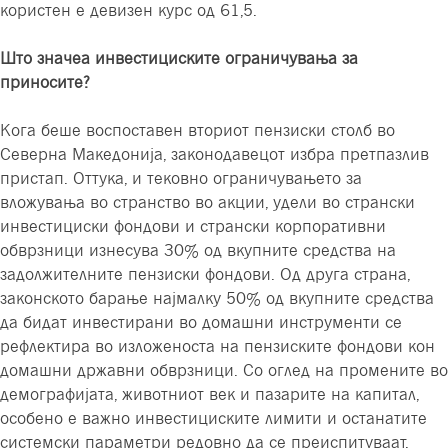
користен е девизен курс од 61,5.
Што значеа инвестициските ограничувања за
приносите?
Кога беше воспоставен вториот пензиски столб во
Северна Македонија, законодавецот избра претпазлив
пристап. Оттука, и тековно ограничувањето за
вложувања во странство во акции, удели во странски
инвестициски фондови и странски корпоративни
обврзници изнесува 30% од вкупните средства на
задолжителните пензиски фондови. Од друга страна,
законското барање најмалку 50% од вкупните средства
да бидат инвестирани во домашни инструменти се
рефлектира во изложеноста на пензиските фондови кон
домашни државни обврзници. Со оглед на промените во
демографијата, животниот век и пазарите на капитал,
особено е важно инвестициските лимити и останатите
системски параметри редовно да се преиспитуваат.