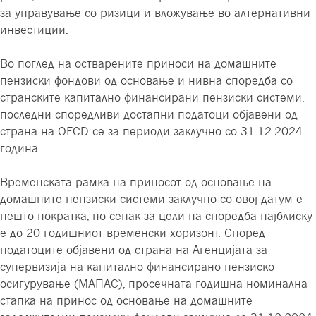
за управување со ризици и вложување во алтернативни
инвестиции.
Во поглед на остварените приноси на домашните
пензиски фондови од основање и нивна споредба со
странските капитално финансирани пензиски системи,
последни споредливи достапни податоци објавени од
страна на OECD се за периоди заклучно со 31.12.2024
година.
Временската рамка на приносот од основање на
домашните пензиски системи заклучно со овој датум е
нешто пократка, но сепак за цели на споредба најблиску
е до 20 годишниот временски хоризонт. Според
податоците објавени од страна на Агенцијата за
супервизија на капитално финансирано пензиско
осигурување (МАПАС), просечната годишна номинална
стапка на принос од основање на домашните