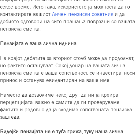
секое време. Исто така, искористете ја можноста да го
контактирате вашиот
Личен пензиски советник
и да
добиете одговори на сите прашања поврзани со вашата
пензиска сметка.
Пензијата е ваша лична иднина
На крајот, дебатите за вториот столб може да продолжат,
но фактите остануваат. Секој денар на вашата лична
пензиска сметка е ваша сопственост, се инвестира, носи
принос и останува евидентиран на ваше име.
Наместо да дозволиме некој друг да ни ја креира
перцепцијата, важно е самите да ги проверуваме
фактите и редовно да ја следиме сопствената пензиска
заштеда.
Бидејќи пензијата не е туѓа грижа, туку наша лична