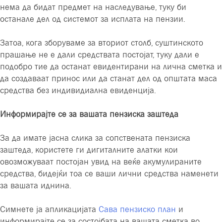
нема да бидат предмет на наследување, туку би
останале дел од системот за исплата на пензии.
Затоа, кога зборуваме за вториот столб, суштинското
прашање не е дали средствата постојат, туку дали е
подобро тие да останат евидентирани на лична сметка и
да создаваат принос или да станат дел од општата маса
средства без индивидиална евиденција.
Информирајте се за вашата пензиска заштеда
За да имате јасна слика за сопствената пензиска
заштеда, користете ги дигиталните алатки кои
овозможуваат постојан увид на веќе акумулираните
средства, бидејќи тоа се ваши лични средства наменети
за вашата иднина.
Симнете ја апликацијата
Сава пензиско план
и
информирајте се за состојбата на вашата сметка во