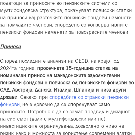
податоци за приносите во пензиските системи со
мултифондовска структура, покажуваат повисоки стапки
на приноси кај растечките пензиски фондови наменети
за помладите членови, споредено со конзервативните
пензиски фондови наменети за повозрасните членови.
Приноси
Според последните анализи на OECD, на крајот од
2024та година,
просечната
15-годишна стапка на
номинален принос на македонските задолжителни
пензиски фондови е повисока од пензиските фондови во
САД, Австрија, Данска, Италија, Шпанија и низа други
држави
. Секако, при
споредбите со странски пензиски
фондови
, не е доволно да се споредуваат само
приносите. Потребно е да се земат предвид и дизајнот
на системот (дали е мултифондовски или не),
инвестициските ограничувања, дозволеното ниво на
ризик, како и можноста за користење современи алатки