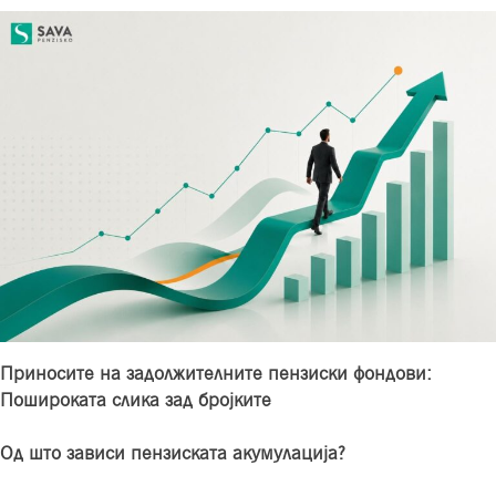
Приносите на задолжителните пензиски фондови:
Пошироката слика зад бројките
Од што зависи пензиската акумулација?