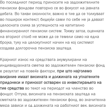
Во последниот период приносите на задолжителните
пензиски фондови повторно се во фокусот на јавната
дебата. Во такви околности, важно е тие да се толкуваат
во поширок контекст, бидејќи сами по себе не ја даваат
целосната слика за успешноста на капитално
финансираниот пензиски систем. Токму затоа, оценката
на вториот столб не може да се темели само на една
бројка, туку на целокупниот начин на кој системот
создава долгорочна пензиска заштеда.
Крајниот износ на средствата акумулирани на
индивидуалната сметка во задолжителен пензиски фонд
е резултат на повеќе фактори,
при што најголемо
влијание имаат висината и должината на уплатените
придонеси и приносот остварен со инвестирањето на
тие средства
во текот на периодот на членство во
фондот. Оттука, висината на пензиската заштеда на
сметката во задолжителен пензиски фонд, во значителна
мера зависи и од должината на работниот век, висината