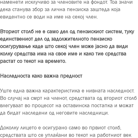
наменети исклучиво за членовите на фондот. Тоа значи
дека станува збор за лична пензиска заштеда која
евидентно се води на име на секој член.
Вториот столб не е само дел од пензискиот систем, туку
единствениот дел од задолжителното пензиско
осигурување каде што секој член може јасно да види
колку средства има на свое име и како тие средства
растат со текот на времето.
Наследноста како важна предност
Уште една важна карактеристика е нивната наследност.
Во случај на смрт на членот, средствата од вториот столб
влегуваат во процесот на оставинска постапка и можат
да бидат наследени од неговите наследници.
Доколку лицето е осигурано само во првиот столб,
средствата што се уплаќани во текот на работниот век