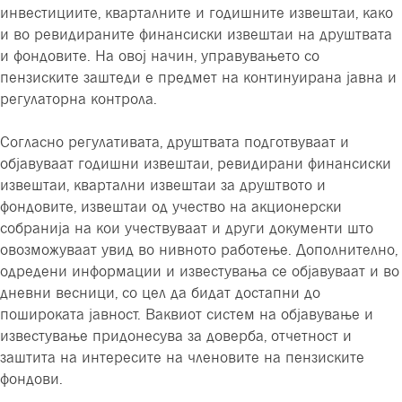
инвестициите, кварталните и годишните извештаи, како
и во ревидираните финансиски извештаи на друштвата
и фондовите. На овој начин, управувањето со
пензиските заштеди е предмет на континуирана јавна и
регулаторна контрола.
Согласно регулативата, друштвата подготвуваат и
објавуваат годишни извештаи, ревидирани финансиски
извештаи, квартални извештаи за друштвото и
фондовите, извештаи од учество на акционерски
собранија на кои учествуваат и други документи што
овозможуваат увид во нивното работење. Дополнително,
одредени информации и известувања се објавуваат и во
дневни весници, со цел да бидат достапни до
пошироката јавност. Ваквиот систем на објавување и
известување придонесува за доверба, отчетност и
заштита на интересите на членовите на пензиските
фондови.