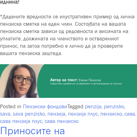
иднина!
*Дадените вредности се илустративен пример од лична
пензиска сметка на еден член. Состојбата на вашата
пензиска сметка зависи од редовноста и висината на
уплатите, должината на членството и остварениот
принос, па затоа потребно е лично да ја проверите
вашата пензиска заштеда.
Posted in
Пензиски фондови
Tagged
penzija
,
penzisko
,
sava
,
sava penzisko
,
пензија
,
пензија плус
,
пензиско
,
сава
,
сава пензија плус
,
сава пензиско
Приносите на