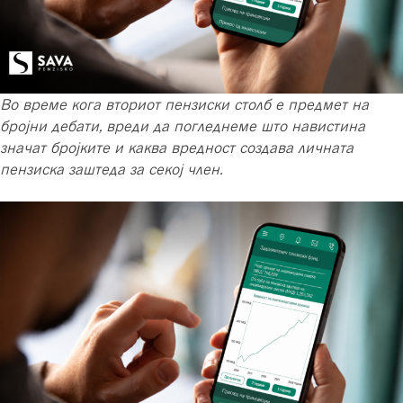
Во време кога вториот пензиски столб е предмет на
бројни дебати, вреди да погледнеме што навистина
значат бројките и каква вредност создава личната
пензиска заштеда за секој член.