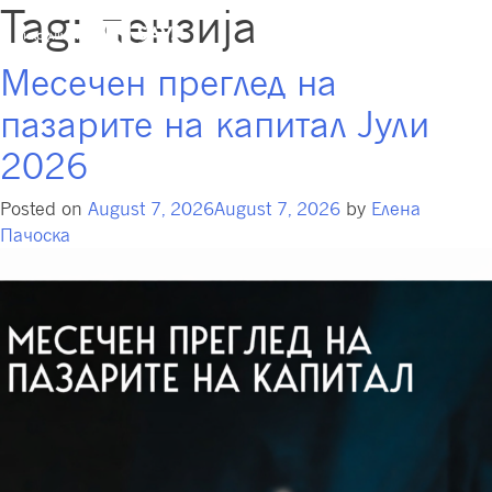
Tag:
пензија
Месечен преглед на
пазарите на капитал Јули
2026
Posted on
August 7, 2026
August 7, 2026
by
Елена
Пачоска