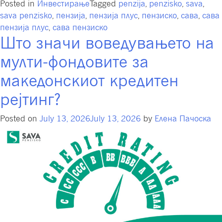
Posted in
Инвестирање
Tagged
penzija
,
penzisko
,
sava
,
sava penzisko
,
пензија
,
пензија плус
,
пензиско
,
сава
,
сава
пензија плус
,
сава пензиско
Што значи воведувањето на
мулти-фондовите за
македонскиот кредитен
рејтинг?
Posted on
July 13, 2026
July 13, 2026
by
Елена Пачоска