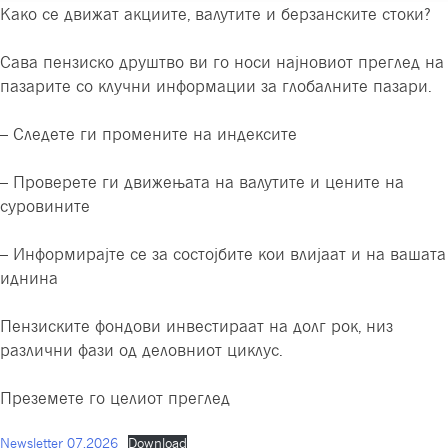
Како се движат акциите, валутите и берзанските стоки?
Сава пензиско друштво ви го носи најновиот преглед на
пазарите со клучни информации за глобалните пазари.
– Следете ги промените на индексите
– Проверете ги движењата на валутите и цените на
суровините
– Информирајте се за состојбите кои влијаат и на вашата
иднина
Пензиските фондови инвестираат на долг рок, низ
различни фази од деловниот циклус.
Преземете го целиот преглед
Newsletter 07.2026
Download