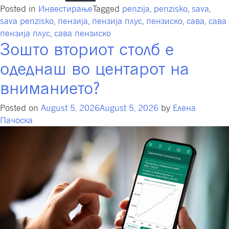
Posted in
Инвестирање
Tagged
penzija
,
penzisko
,
sava
,
sava penzisko
,
пензија
,
пензија плус
,
пензиско
,
сава
,
сава
пензија плус
,
сава пензиско
Зошто вториот столб е
одеднаш во центарот на
вниманието?
Posted on
August 5, 2026
August 5, 2026
by
Елена
Пачоска