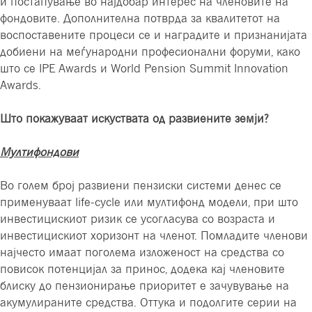
и постапување во најдобар интерес на членовите на
фондовите. Дополнителна потврда за квалитетот на
воспоставените процеси се и наградите и признанијата
добиени на меѓународни професионални форуми, како
што се IPE Awards и World Pension Summit Innovation
Awards.
Што покажуваат искуствата од развиените земји?
Мултифондови
Во голем број развиени пензиски системи денес се
применуваат life-cycle или мултифонд модели, при што
инвестицискиот ризик се усогласува со возраста и
инвестицискиот хоризонт на членот. Помладите членови
најчесто имаат поголема изложеност на средства со
повисок потенцијал за принос, додека кај членовите
блиску до пензионирање приоритет е зачувување на
акумулираните средства. Оттука и подолгите серии на