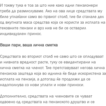
И токму тука е тоа за што ние како идни пензионери
треба да размислуваме. Ако на ова лице средствата му
биле уплаќани само во првиот столб, тие би станале дел
од вкупната маса средства која се користи за исплата на
тековните пензии и врз нив не би се остварил
индивидуален принос.
Ваши пари, ваша лична сметка
Средствата во вториот столб не само што се оплодуваат
и нивната вредност расте, туку се евидентирани на
лична сметка на членот. Тие претставуваат негова лична
пензиска заштеда која во иднина ќе биде искористена за
исплата на пензија, а дотогаш ќе продолжи да се
надополнува со нови уплати и нови приноси.
Дополнително, средствата на членовите се чуваат
одвоено од средствата на пензиското друштво и се