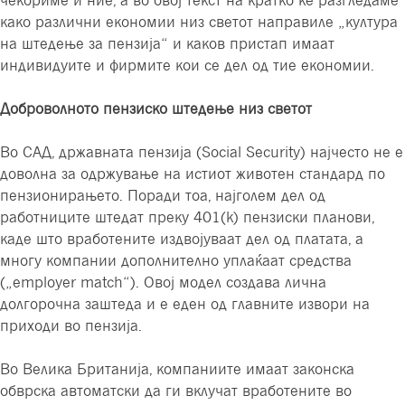
како различни економии низ светот направиле „култура
на штедење за пензија“ и каков пристап имаат
индивидуите и фирмите кои се дел од тие економии.
Доброволното пензиско штедење низ светот
Во САД, државната пензија (Social Security) најчесто не е
доволна за одржување на истиот животен стандард по
пензионирањето. Поради тоа, најголем дел од
работниците штедат преку 401(k) пензиски планови,
каде што вработените издвојуваат дел од платата, а
многу компании дополнително уплаќаат средства
(„employer match“). Овој модел создава лична
долгорочна заштеда и е еден од главните извори на
приходи во пензија.
Во Велика Британија, компаниите имаат законска
обврска автоматски да ги вклучат вработените во