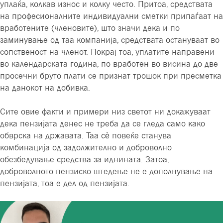
уплаќа, колкав износ и колку често. Притоа, средствата
на професионалните индивидуални сметки припаѓаат на
вработените (членовите), што значи дека и по
заминување од таа компанија, средствата остануваат во
сопственост на членот. Покрај тоа, уплатите направени
во календарската година, по вработен во висина до две
просечни бруто плати се признат трошок при пресметка
на данокот на добивка.
Сите овие факти и примери низ светот ни докажуваат
дека пензијата денес не треба да се гледа само како
обврска на државата. Таа сè повеќе станува
комбинација од задолжително и доброволно
обезбедување средства за иднината. Затоа,
доброволното пензиско штедење не е дополнување на
пензијата, тоа е дел од пензијата.