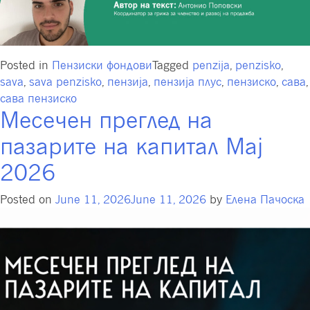
Posted in
Пензиски фондови
Tagged
penzija
,
penzisko
,
sava
,
sava penzisko
,
пензија
,
пензија плус
,
пензиско
,
сава
,
сава пензиско
Месечен преглед на
пазарите на капитал Мај
2026
Posted on
June 11, 2026
June 11, 2026
by
Елена Пачоска