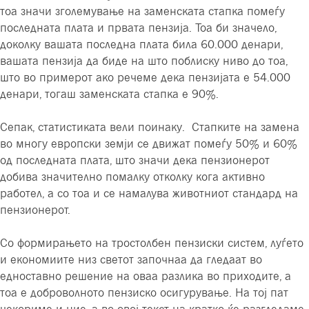
тоа значи зголемување на заменската стапка помеѓу
последната плата и првата пензија. Тоа би значело,
доколку вашата последна плата била 60.000 денари,
вашата пензија да биде на што поблиску ниво до тоа,
што во примерот ако речеме дека пензијата е 54.000
денари, тогаш заменската стапка е 90%.
Сепак, статистиката вели поинаку. Стапките на замена
во многу европски земји се движат помеѓу 50% и 60%
од последната плата, што значи дека пензионерот
добива значително помалку отколку кога активно
работел, а со тоа и се намалува животниот стандард на
пензионерот.
Со формирањето на тростолбен пензиски систем, луѓето
и економиите низ светот започнаа да гледаат во
едноставно решение на оваа разлика во приходите, а
тоа е доброволното пензиско осигурување. На тој пат
чекориме и ние, а во овој текст на кратко ќе разгледаме