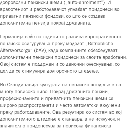
доброволни пензиски шеми („auto-enrolment“). И
вработениот и работодавачот уплаќаат придонеси во
приватни пензиски фондови, со што се создава
дополнителна пензија покрај државната.
Германија веќе со години го развива корпоративното
пензиско осигурување преку моделот „Betriebliche
Altersvorsorge“ (bAV), каде компаниите обезбедуваат
дополнителни пензиски придонеси за своите вработени.
Овој систем е поддржан и со даночни олеснувања, со
цел да се стимулира долгорочното штедење.
Во Скандинавија културата на пензиско штедење е на
многу повисоко ниво. Покрај државните пензии,
професионалните и приватните пензиски шеми се
широко распространети и често автоматски вклучени
преку работодавачите. Ова резултира со систем во кој
дополнителното штедење е стандард, а не исклучок, и
значително придонесува за повисока финансиска