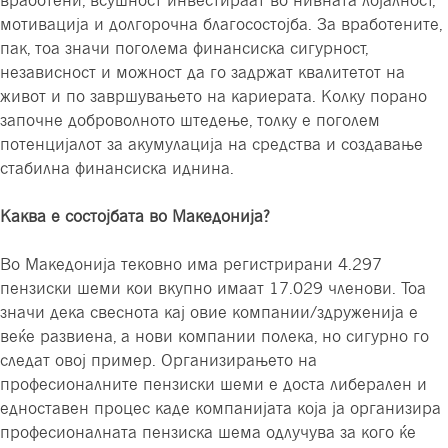
мотивација и долгорочна благосостојба. За вработените,
пак, тоа значи поголема финансиска сигурност,
независност и можност да го задржат квалитетот на
живот и по завршувањето на кариерата. Колку порано
започне доброволното штедење, толку е поголем
потенцијалот за акумулација на средства и создавање
стабилна финансиска иднина.
Каква е состојбата во Македонија?
Во Македонија тековно има регистрирани 4.297
пензиски шеми кои вкупно имаат 17.029 членови. Тоа
значи дека свеснота кај овие компании/здруженија е
веќе развиена, а нови компании полека, но сигурно го
следат овој пример. Организирањето на
професионалните пензиски шеми е доста либерален и
едноставен процес каде компанијата која ја организира
професионалната пензиска шема одлучува за кого ќе