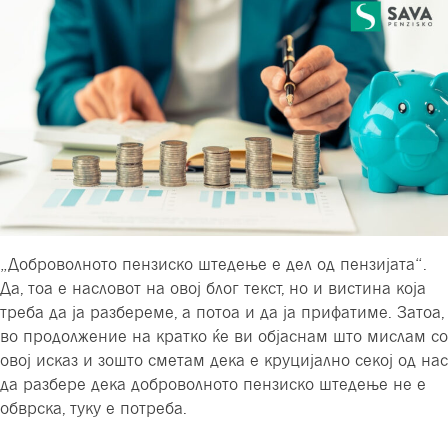
„Доброволното пензиско штедење е дел од пензијата“.
Да, тоа е насловот на овој блог текст, но и вистина која
треба да ја разбереме, а потоа и да ја прифатиме. Затоа,
во продолжение на кратко ќе ви објаснам што мислам со
овој исказ и зошто сметам дека е круцијално секој од нас
да разбере дека доброволното пензиско штедење не е
обврска, туку е потреба.