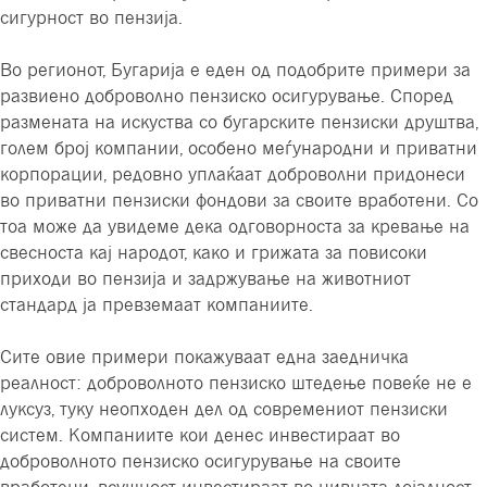
сигурност во пензија.
Во регионот, Бугарија е еден од подобрите примери за
развиено доброволно пензиско осигурување. Според
размената на искуства со бугарските пензиски друштва,
голем број компании, особено меѓународни и приватни
корпорации, редовно уплаќаат доброволни придонеси
во приватни пензиски фондови за своите вработени. Со
тоа може да увидеме дека одговорноста за кревање на
свесноста кај народот, како и грижата за повисоки
приходи во пензија и задржување на животниот
стандард ја превземаат компаниите.
Сите овие примери покажуваат една заедничка
реалност: доброволното пензиско штедење повеќе не е
луксуз, туку неопходен дел од современиот пензиски
систем. Компаниите кои денес инвестираат во
доброволното пензиско осигурување на своите
вработени, всушност инвестираат во нивната лојалност,