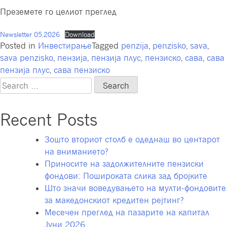
Преземете го целиот преглед
Newsletter 05.2026
Download
Posted in
Инвестирање
Tagged
penzija
,
penzisko
,
sava
,
sava penzisko
,
пензија
,
пензија плус
,
пензиско
,
сава
,
сава
пензија плус
,
сава пензиско
Search
for:
Recent Posts
Зошто вториот столб е одеднаш во центарот
на вниманието?
Приносите на задолжителните пензиски
фондови: Пошироката слика зад бројките
Што значи воведувањето на мулти-фондовите
за македонскиот кредитен рејтинг?
Месечен преглед на пазарите на капитал
Јуни 2026