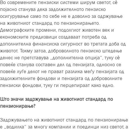
Во современите пензиски системи ширум светот, сè
појасно станува дека задолжителното пензиско
осигурување само по себе не е доволно за одржување
на животниот стандард по пензионирањето.
Демографските промени, подолгиот животен век и
економските предизвици создаваат потреба од
дополнителна финансиска сигурност во третата доба од
животот. Токму затоа, доброволното пензиско штедење
денес не претставува „дополнителна опција“, туку сè
повеќе станува составен дел од пензијата, односно се
повеќе луѓе делот не прават разлика меѓу пензијата од
задолжителните фондови и пензијата од доброволните
пензиски фондови, туку ги перцепираат како едно.
Што значи задржување на животниот стандард по
пензионирање?
Задржувањето на животниот стандард по пензионирање
е „водилка“ за многу компании и поединци низ светот, а