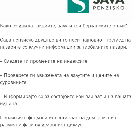
Како се движат акциите, валутите и берзанските стоки?
Сава пензиско друштво ви го носи најновиот преглед на
пазарите со клучни информации за глобалните пазари.
– Следете ги промените на индексите
– Проверете ги движењата на валутите и цените на
суровините
– Информирајте се за состојбите кои влијаат и на вашата
иднина
Пензиските фондови инвестираат на долг рок, низ
различни фази од деловниот циклус.