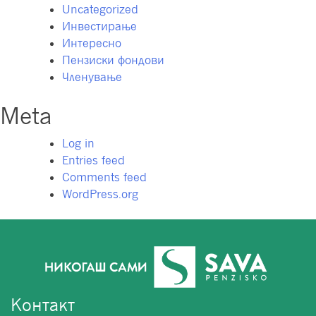
Uncategorized
Инвестирање
Интересно
Пензиски фондови
Членување
Meta
Log in
Entries feed
Comments feed
WordPress.org
Контакт