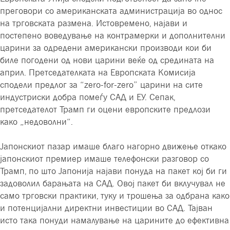
преговори со американската администрација во однос
на трговската размена. Истовремено, најави и
постепено воведување на контрамерки и дополнителни
царини за одредени американски производи кои би
биле погодени од нови царини веќе од средината на
април. Претседателката на Европската Комисија
сподели предлог за “zero-for-zero” царини на сите
индустриски добра помеѓу САД и ЕУ. Сепак,
претседателот Трамп ги оцени европските предлози
како „недоволни“.
Јапонскиот пазар имаше благо нагорно движење откако
јапонскиот премиер имаше телефонски разговор со
Трамп, по што Јапонија најави понуда на пакет кој би ги
задоволил барањата на САД. Овој пакет би вклучувал не
само трговски практики, туку и трошења за одбрана како
и потенцијални директни инвестиции во САД. Тајван
исто така понуди намалување на царините до ефективна