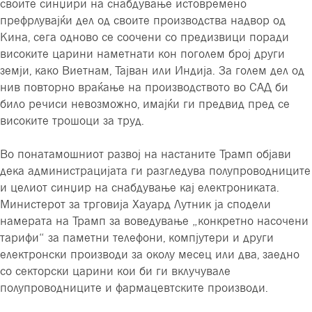
своите синџири на снабдување истовремено
префрлувајќи дел од своите производства надвор од
Кина, сега одново се соочени со предизвици поради
високите царини наметнати кон поголем број други
земји, како Виетнам, Тајван или Индија. За голем дел од
нив повторно враќање на производството во САД би
било речиси невозможно, имајќи ги предвид пред се
високите трошоци за труд.
Во понатамошниот развој на настаните Трамп објави
дека администрацијата ги разгледува полупроводниците
и целиот синџир на снабдување кај електрониката.
Министерот за трговија Хауард Лутник ја сподели
намерата на Трамп за воведување „конкретно насочени
тарифи“ за паметни телефони, компјутери и други
електронски производи за околу месец или два, заедно
со секторски царини кои би ги вклучувале
полупроводниците и фармацевтските производи.