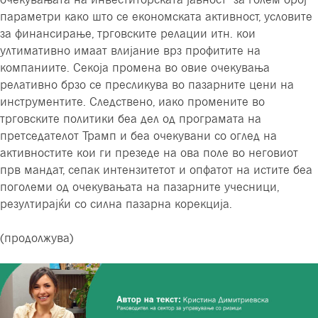
параметри како што се економската активност, условите
за финансирање, трговските релации итн. кои
ултимативно имаат влијание врз профитите на
компаниите. Секоја промена во овие очекувања
релативно брзо се пресликува во пазарните цени на
инструментите. Следствено, иако промените во
трговските политики беа дел од програмата на
претседателот Трамп и беа очекувани со оглед на
активностите кои ги презеде на ова поле во неговиот
прв мандат, сепак интензитетот и опфатот на истите беа
поголеми од очекувањата на пазарните учесници,
резултирајќи со силна пазарна корекција.
(продолжува)