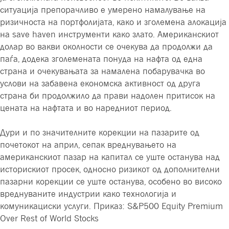
ситуација препорачливо е умерено намалување на
ризичноста на портфолијата, како и зголемена алокација
на save haven инструменти како злато. Американскиот
долар во вакви околности се очекува да продолжи да
паѓа, додека зголемената понуда на нафта од една
страна и очекувањата за намалена побарувачка во
услови на забавена економска активност од друга
страна би продолжило да прави надолен притисок на
цената на нафтата и во наредниот период.
Дури и по значителните корекции на пазарите од
почетокот на април, сепак вреднувањето на
американскиот пазар на капитал се уште останува над
историскиот просек, односно ризикот од дополнителни
пазарни корекции се уште останува, особено во високо
вреднуваните индустрии како технологија и
комуникациски услуги. Приказ: S&P500 Equity Premium
Over Rest of World Stocks