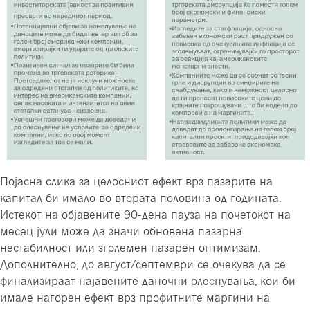
Појасна слика за целосниот ефект врз пазарите на
капитал би имало во втората половина од годината.
Истекот на објавените 90-дена пауза на почетокот на
месец јули може да значи обновена пазарна
нестабилност или зголемен пазарен оптимизам.
Дополнително, до август/септември се очекува да се
финализираат најавените даночни олеснувања, кои би
имале нагорен ефект врз профитните маргини на