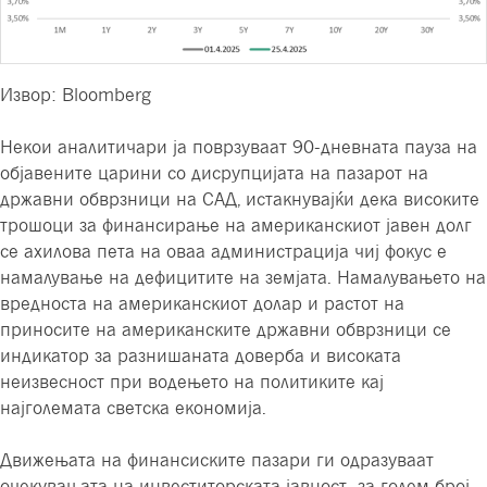
Извор: Bloomberg
Некои аналитичари ја поврзуваат 90-дневната пауза на
објавените царини со дисрупцијата на пазарот на
државни обврзници на САД, истакнувајќи дека високите
трошоци за финансирање на американскиот јавен долг
се ахилова пета на оваа администрација чиј фокус е
намалување на дефицитите на земјата. Намалувањето на
вредноста на американскиот долар и растот на
приносите на американските државни обврзници се
индикатор за разнишаната доверба и високата
неизвесност при водењето на политиките кај
најголемата светска економија.
Движењата на финансиските пазари ги одразуваат
очекувањата на инвеститорската јавност за голем број