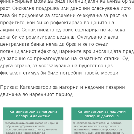
финансирање може да биде потенцијален катализатор за
раст. Фискална поддршка или даночни олеснувања исто
така би придонеле за зголемени очекувања за раст на
профитите, кои би се рефлектирале во цените на
акциите. Сепак ниедно од овие сценарија не изгледа
дека би се реализирало веднаш. Очекувано е дека
централната банка нема да брза и ќе го следи
потенцијалниот ефект од царините врз инфлацијата пред
да започне со прилагодување на каматните стапки. Од
друга страна, за усогласување на буџетот со цел
фискален стимул би биле потребни повеќе месеци.
Приказ: Катализатори за нагорни и надолни пазарни
движења во наредниот период