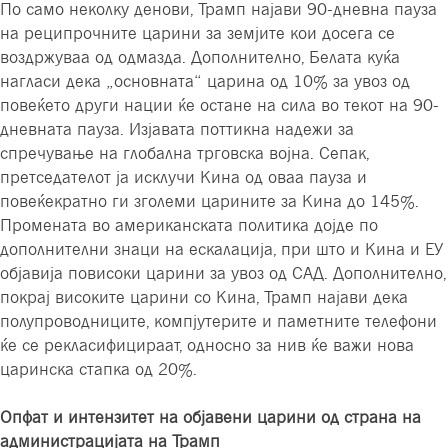
По само неколку денови, Трамп најави 90-дневна пауза
на реципрочните царини за земјите кои досега се
воздржуваа од одмазда. Дополнително, Белата куќа
нагласи дека „основната“ царина од 10% за увоз од
повеќето други нации ќе остане на сила во текот на 90-
дневната пауза. Изјавата поттикна надежи за
спречување на глобална трговска војна. Сепак,
претседателот ја исклучи Кина од оваа пауза и
повеќекратно ги зголеми царините за Кина до 145%.
Промената во американската политика дојде по
дополнителни знаци на ескалација, при што и Кина и ЕУ
објавија повисоки царини за увоз од САД. Дополнително,
покрај високите царини со Кина, Трамп најави дека
полупроводниците, компјутерите и паметните телефони
ќе се рекласифицираат, односно за нив ќе важи нова
царинска стапка од 20%.
Опфат и интензитет на објавени царини од страна на
администрацијата на Трамп