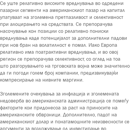
Се уште релативно високите вреднувања во одредени
пазарни сегменти на американскиот пазар на капитал
упатуваат на зголемена претпазливост и селективност
при алоцирањето на средствата. Се препорачува
насочување кон позиции со релативно пониски
вреднувања каде потенцијалот за дополнителни падови
при нов бран на волатилност е помал. Иако Европа
релативно има поатрактивни вреднувања, и во овој
регион се препорачува селективност, со оглед на тоа
што разгорувањето на трговската војна може значително
да ги погоди голем број компании, предизвикувајќи
компресирање на нивните маргини.
Зголемените очекувања за инфлација и зголемената
недоверба во американската администрација се помеѓу
факторите кои придонесоа за раст на приносите на
американските обврзници. Дополнително, падот на
американскиот долар и понатамошните неизвесности се
аргументи за воздржување од инвестирање во