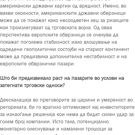
американски државни хартии од вредност. Имено, во
вакви околности, американските државни обврзници
може да се покажат како несоодветен хеџ за ризиците
кои произлегуваат од трговската војна. Од оваа
перспектива европските обврзници се очекува да
покажат поголема стабилност, иако влошување на
одредени геополитички состојби на стариот континент
може да предизвика дополнителна нестабилност и на
европските обврзнички пазари.
Што би предизвикало раст на пазарите во услови на
затегнати трговски односи?
Деескалација во преговорите за царини и умереност во
реториката, би го вратило оптимизмот кај инвеститорите
за изнаоѓање решенија кои нема да бидат силен удар за
голем број компании. Исто така, потенцијално
монетарно олеснување и намалени трошоци за