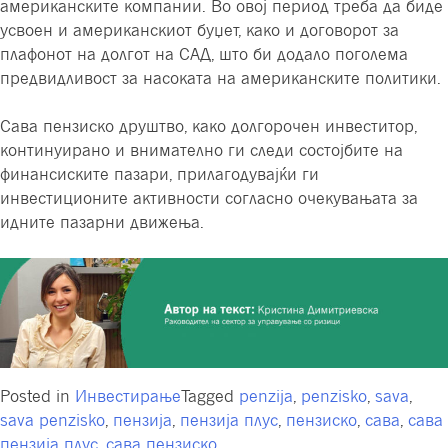
американските компании. Во овој период треба да биде
усвоен и американскиот буџет, како и договорот за
плафонот на долгот на САД, што би додало поголема
предвидливост за насоката на американските политики.
Сава пензиско друштво, како долгорочен инвеститор,
континуирано и внимателно ги следи состојбите на
финансиските пазари, прилагодувајќи ги
инвестиционите активности согласно очекувањата за
идните пазарни движења.
Posted in
Инвестирање
Tagged
penzija
,
penzisko
,
sava
,
sava penzisko
,
пензија
,
пензија плус
,
пензиско
,
сава
,
сава
пензија плус
,
сава пензиско