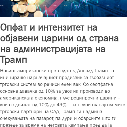
Опфат и интензитет на
објавени царини од страна
на администрацијата на
Трамп
Новиот американски претседател, Доналд Трамп го
иницираше најзначајниот предизвик за глобалниот
трговски систем во речиси еден век. Со сеопфатна
основна давачка од 10% за увоз на производи во
американската економија, плус реципрочни царини –
кои се движат од 10% до 49% – за некои од најголемите
трговски партнери на САД, Трамп ги надмина
очекувањата на пазарот, па дури и обврските што ги
презеде за време на неговата кампања пред да ја