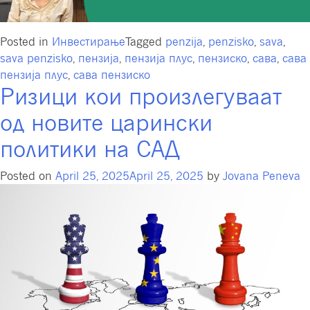
Posted in
Инвестирање
Tagged
penzija
,
penzisko
,
sava
,
sava penzisko
,
пензија
,
пензија плус
,
пензиско
,
сава
,
сава
пензија плус
,
сава пензиско
Ризици кои произлегуваат
од новите царински
политики на САД
Posted on
April 25, 2025
April 25, 2025
by
Jovana Peneva