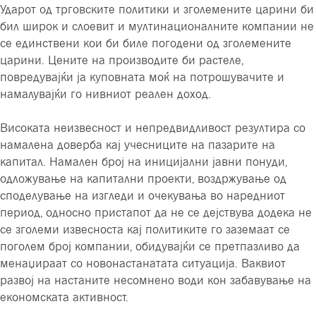
Ударот од трговските политики и зголемените царини би
бил широк и слоевит и мултинационалните компании не
се единствени кои би биле погодени од зголемените
царини. Цените на производите би растеле,
повредувајќи ја куповната моќ на потрошувачите и
намалувајќи го нивниот реален доход.
Високата неизвесност и непредвидливост резултира со
намалена доверба кај учесниците на пазарите на
капитал. Намален број на иницијални јавни понуди,
одложување на капитални проекти, воздржување од
споделување на изгледи и очекувања во наредниот
период, односно пристапот да не се дејствува додека не
се зголеми извесноста кај политиките го заземаат се
поголем број компании, обидувајќи се претпазливо да
менаџираат со новонастанатата ситуација. Ваквиот
развој на настаните несомнено води кон забавување на
економската активност.