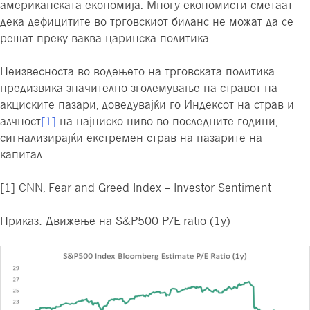
американската економија. Многу економисти сметаат
дека дефицитите во трговскиот биланс не можат да се
решат преку ваква царинска политика.
Неизвесноста во водењето на трговската политика
предизвика значително зголемување на стравот на
акциските пазари, доведувајќи го Индексот на страв и
алчност
[1]
на најниско ниво во последните години,
сигнализирајќи екстремен страв на пазарите на
капитал.
[1] CNN, Fear and Greed Index – Investor Sentiment
Приказ: Движење на S&P500 P/E ratio (1y)