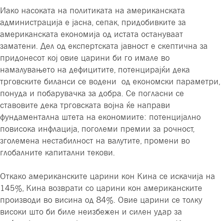
Иако насоката на политиката на американската
администрација е јасна, сепак, придобивките за
американската економија од истата остануваат
заматени. Дел од експертската јавност е скептична за
придонесот кој овие царини би го имале во
намалувањето на дефицитите, потенцирајќи дека
трговските биланси се водени од економски параметри,
понуда и побарувачка за добра. Се погласни се
ставовите дека трговската војна ќе направи
фундаментална штета на економиите: потенцијално
повисока инфлација, поголеми премии за рочност,
зголемена нестабилност на валутите, промени во
глобалните капитални текови.
Откако американските царини кон Кина се искачија на
145%, Кина возврати со царини кон американските
производи во висина од 84%. Овие царини се толку
високи што би биле неизбежен и силен удар за