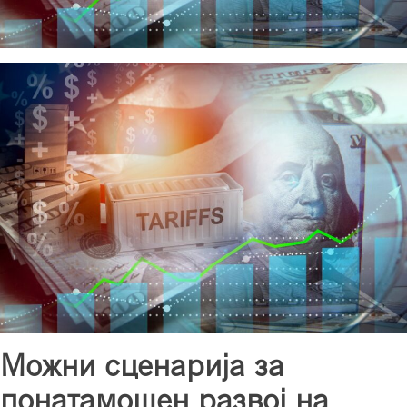
Можни сценарија за
понатамошен развој на