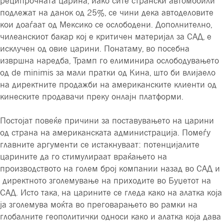
реципрочната царина, иако сите странски автомобили
подлежат на данок од 25%, се чини дека автоделовите
кои доаѓаат од Мексико се ослободени. Дополнително,
чилеанскиот бакар кој е критичен материјал за САД, е
исклучен од овие царини. Понатаму, во посебна
извршна наредба, Трамп го елиминира ослободувањето
од de minimis за мали пратки од Кина, што би влијаело
на директните продажби на американските клиенти од
кинеските продавачи преку онлајн платформи.
Постојат повеќе причини за поставувањето на царини
од страна на американската администрација. Помеѓу
главните аргументи се истакнуваат: потенцијалите
царините да го стимулираат враќањето на
производството на голем број компании назад во САД и
директното зголемување на приходите во Буџетот на
САД. Исто така, на царините се гледа како на алатка која
ја зголемува моќта во преговарањето во рамки на
глобалните геополитички односи како и алатка која дава