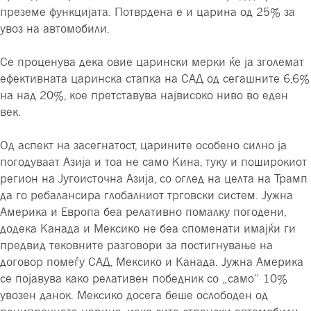
преземе функцијата. Потврдена е и царина од 25% за
увоз на автомобили.
Се проценува дека овие царински мерки ќе ја зголемат
ефективната царинска стапка на САД од сегашните 6,6%
на над 20%, кое претставува највисоко ниво во еден
век.
Од аспект на засегнатост, царините особено силно ја
погодуваат Азија и тоа не само Кина, туку и поширокиот
регион на Југоисточна Азија, со оглед на целта на Трамп
да го ребалансира глобалниот трговски систем. Јужна
Америка и Европа беа релативно помалку погодени,
додека Канада и Мексико не беа споменати имајќи ги
предвид тековните разговори за постигнување на
договор помеѓу САД, Мексико и Канада. Јужна Америка
се појавува како релативен победник со „само“ 10%
увозен данок. Мексико досега беше ослободен од