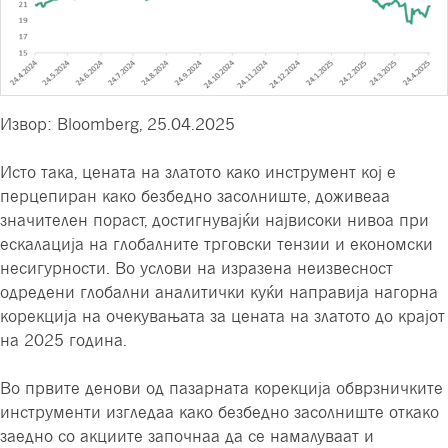
Извор: Bloomberg, 25.04.2025
Исто така, цената на златото како инструмент коj е
перцепиран како безбедно засолниште, доживеаа
значителен пораст, достигнувајќи највисоки нивоа при
ескалација на глобалните трговски тензии и економски
несигурности. Во услови на изразена неизвесност
одредени глобални аналитички куќи направија нагорна
корекција на очекувањата за цената на златото до крајот
на 2025 година.
Во првите денови од пазарната корекција обврзничките
инструменти изгледаа како безбедно засолниште откако
заедно со акциите започнаа да се намалуваат и