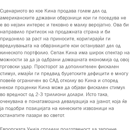
Сценариото во кое Кина продава голем дел од
американските државни обврзници кои ги поседува не
е во нејзин интерес и тековно е малку веројатно. Ова би
направило притисок на продажната страна и би
придонело за раст на приносите, коригирајќи ги
вреднувањата на обврзниците кои остануваат дел од
кинеското портфолио. Сепак Кина има широк спектар на
можности за да ја одбрани домашната економија од овој
трговски удар. Просторот за дополнителен фискален
стимул, имајќи ги предвид буџетските дефицити е многу
повеќе ограничен во САД отколку во Кина и според
некои проценки Кина може да објави фискален стимул
во вредност од 2-3 трилиони долари. Исто така,
очекувана е понатамошна девалуација на јуанот, која ќе
ја подобри позицијата на кинеските извозници на
останатите пазари во светот.
Европската Унија сподели подготвеност да започне