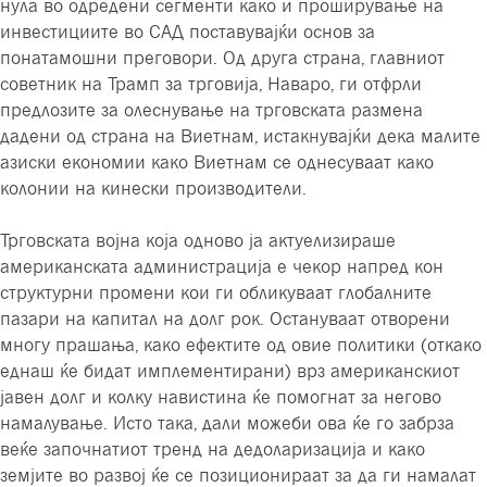
нула во одредени сегменти како и проширување на
инвестициите во САД поставувајќи основ за
понатамошни преговори. Од друга страна, главниот
советник на Трамп за трговија, Наваро, ги отфрли
предлозите за олеснување на трговската размена
дадени од страна на Виетнам, истакнувајќи дека малите
азиски економии како Виетнам се однесуваат како
колонии на кинески производители.
Трговската војна која одново ја актуелизираше
американската администрација е чекор напред кон
структурни промени кои ги обликуваат глобалните
пазари на капитал на долг рок. Остануваат отворени
многу прашања, како ефектите од овие политики (откако
еднаш ќе бидат имплементирани) врз американскиот
јавен долг и колку навистина ќе помогнат за негово
намалување. Исто така, дали можеби ова ќе го забрза
веќе започнатиот тренд на дедоларизација и како
земјите во развој ќе се позиционираат за да ги намалат