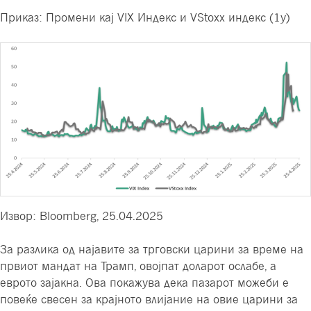
Приказ: Промени кај VIX Индекс и VStoxx индекс (1y)
Извор: Bloomberg, 25.04.2025
За разлика од најавите за трговски царини за време на
првиот мандат на Трамп, овојпат доларот ослабе, а
еврото зајакна. Ова покажува дека пазарот можеби е
повеќе свесен за крајното влијание на овие царини за