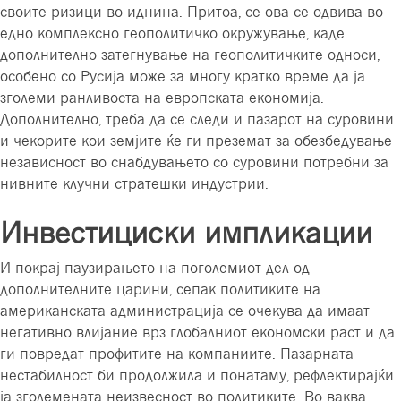
своите ризици во иднина. Притоа, се ова се одвива во
едно комплексно геополитичко окружување, каде
дополнително затегнување на геополитичките односи,
особено со Русија може за многу кратко време да ја
зголеми ранливоста на европската економија.
Дополнително, треба да се следи и пазарот на суровини
и чекорите кои земјите ќе ги преземат за обезбедување
независност во снабдувањето со суровини потребни за
нивните клучни стратешки индустрии.
Инвестициски импликации
И покрај паузирањето на поголемиот дел од
дополнителните царини, сепак политиките на
американската администрација се очекува да имаат
негативно влијание врз глобалниот економски раст и да
ги повредат профитите на компаниите. Пазарната
нестабилност би продолжила и понатаму, рефлектирајќи
ја зголемената неизвесност во политиките. Во ваква