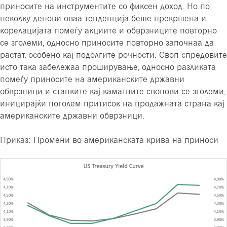
приносите на инструментите со фиксен доход. Но по
неколку денови оваа тенденција беше прекршена и
корелацијата помеѓу акциите и обврзниците повторно
се зголеми, односно приносите повторно започнаа да
растат, особено кај подолгите рочности. Своп спредовите
исто така забележаа проширување, односно разликата
помеѓу приносите на американските државни
обврзници и стапките кај каматните свопови се зголеми,
иницирајќи поголем притисок на продажната страна кај
американските државни обврзници.
Приказ: Промени во американската крива на приноси