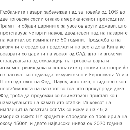
Глобалните пазари забележаа пад за повеќе од 10% во
две трговски сесии откако американскиот претседател
Трамп ги објави царините за увоз од други држави, што
претставува четврти најлош дводневен пад на пазарите
на капитал во изминатите 50 години. Продажбата на
ризичните средства продолжи и по веста дека Кина ќе
возврати со царини на увозот од САД, што ги зголеми
стравувањата од ескалација на трговска војна и
зголемен ризик дека и останатите трговски партнери ќе
се насочат кон одмазда, вклучително и Европската Унија.
Претседателот на Фед, Пауел, исто така, придонесе кон
нестабилноста на пазарот со тоа што предупреди дека
Фед треба да продолжи со внимателен пристап кон
намалувањето на каматните стапки. Индексот на
имплицитна волатилност VIX се искачи на 45, а
американските HY кредитни спредови се проширија на
околу 450бп, и двете највисоки нивоа од 2020 година.