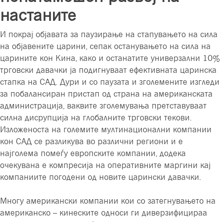
настаните
И покрај објавата за паузирање на стапувањето на сила
на објавените царини, сепак останувањето на сила на
царините кон Кина, како и останатите универзални 10%
трговски давачки ја подигнуваат ефективната царинска
стапка на САД. Дури и со паузата и зголемените изгледи
за побалансиран пристап од страна на американската
администрација, ваквите зголемувања претставуваат
силна дисрупција на глобалните трговски текови.
Изложеноста на големите мултинационални компании
кон САД се разликува во различни региони и е
најголема помеѓу европските компании, додека
очекувана е компресија на оперативните маргини кај
компаниите погодени од новите царински давачки.
Многу американски компании кои со затегнувањето на
американско – кинеските односи ги диверзифицираа