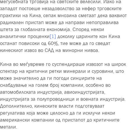
меѓусебната трговија на светските велесили. Иако на
западот постоеше незадоволство за нефер трговските
практики на Кина, сепак мнозина сметаат дека ваквиот
радикален пристап може да направи непоправлива
штета за глобалната економија. Според некои
аналитички проценки
[1]
доколку царините кон Кина
останат повисоки од 60%, тие може да го сведат
кинескиот извоз во САД на минорни нивоа.
Кина во меѓувреме го суспендираше извозот на широк
спектар на критични ретки минерали и суровини, што
може значително да ги погоди синџирите на
снабдување на голем број компании, особено во
автомобилската индустрија, авиоиндустријата,
индустријата за полупроводници и воената индустрија.
Дополнително, кинеските власти подготвуваат
регулатива која може целосно да ги исклучи некои
американски компании од пристапот до критичните
метали.