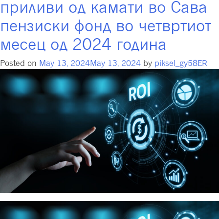
приливи од камати во Сава
пензиски фонд во четвртиот
месец од 2024 година
Posted on
May 13, 2024
May 13, 2024
by
piksel_gy58ER