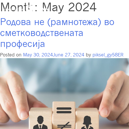
Month:
May 2024
Родова не (рамнотежа) во
сметководствената
професија
Posted on
May 30, 2024
June 27, 2024
by
piksel_gy58ER