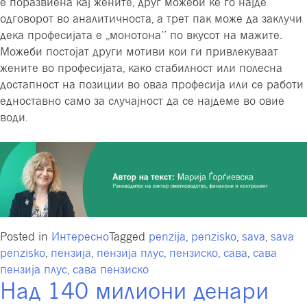
е поразвиена кај жените, друг можеби ќе го најде
одговорот во аналитичноста, а трет пак може да заклучи
дека професијата е ,,монотона’’ по вкусот на мажите.
Можеби постојат други мотиви кои ги привлекуваат
жените во професијата, како стабилност или полесна
достапност на позиции во оваа професија или се работи
едноставно само за случајност да се најдеме во овие
води.
Posted in
Интересно
Tagged
penzija
,
penzisko
,
sava
,
sava
penzisko
,
пензија
,
пензија плус
,
пензиско
,
сава
,
сава
пензија плус
,
сава пензиско
Над 140 милиони денари