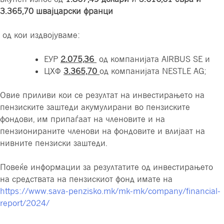
3.365,70
швајцарски франци
од кои издвојуваме:
ЕУР
2.075,36
од компанијата AIRBUS SE и
ЦХФ
3.365,70
од компанијата NESTLE AG;
Овие приливи кои се резултат на инвестирањето на
пензиските заштеди акумулирани во пензиските
фондови, им припаѓаат на членовите и на
пензионираните членови на фондовите и влијаат на
нивните пензиски заштеди.
Повеќе информации за резултатите од инвестирањето
на средствата на пензискиот фонд имате на
https://www.sava-penzisko.mk/mk-mk/company/financial-
report/2024/