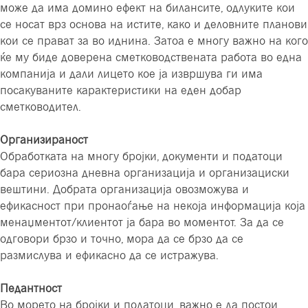
може да има домино ефект на билансите, одлуките кои
се носат врз основа на истите, како и деловните планови
кои се прават за во иднина. Затоа е многу важно на кого
ќе му биде доверена сметководствената работа во една
компанија и дали лицето кое ја извршува ги има
посакуваните карактеристики на еден добар
сметководител.
Организираност
Обработката на многу бројки, документи и податоци
бара сериозна дневна организација и организациски
вештини. Добрата организација овозможува и
ефикасност при пронаоѓање на некоја информација која
менаџментот/клиентот ја бара во моментот. За да се
одговори брзо и точно, мора да се брзо да се
размислува и ефикасно да се истражува.
Педантност
Во морето на бројки и податоци, важно е да постои