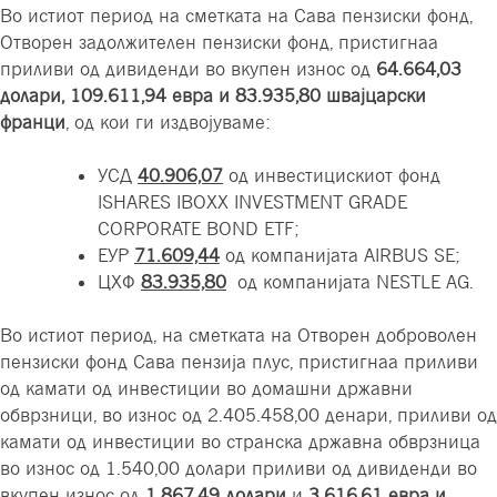
Во истиот период на сметката на Сава пензиски фонд,
Отворен задолжителен пензиски фонд, пристигнаа
приливи од дивиденди во вкупен износ од
64.664,03
долари,
109.611,94 евра и 83.935,80 швајцарски
франци
, од кои ги издвојуваме:
УСД
40.906,07
од инвестицискиот фонд
ISHARES IBOXX INVESTMENT GRADE
CORPORATE BOND ETF;
ЕУР
71.609,44
од компанијата AIRBUS SE;
ЦХФ
83.935,80
од компанијата NESTLE AG.
Во истиот период, на сметката на Отворен доброволен
пензиски фонд Сава пензија плус, пристигнаа приливи
од камати
од инвестиции во домашни државни
обврзници, во износ од 2.405.458,00 денари,
приливи од
камати од инвестиции во странска државна обврзница
во износ од 1.540,00 долари приливи од дивиденди во
вкупен износ од
1
.
867
,
49
долари
и
3.616,61
евра
и