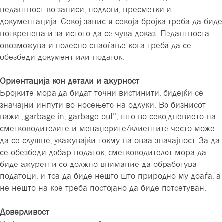
педантност во записи, подлоги, пресметки и
документација. Секој запис и секоја бројка треба да биде
поткрепена и за истото да се чува доказ. Педантноста
овозможува и полесно снаоѓање кога треба да се
обезбеди документ или податок.
Ориентација кон детали и ажурност
Бројките мора да бидат точни вистинити, бидејќи се
значајни инпути во носењето на одлуки. Во бизнисот
важи ,,garbage in, garbage out’’, што во секојдневието на
сметководителите и менаџерите/клиентите често може
да се слушне, укажувајќи токму на оваа значајност. За да
се обезбеди добар податок, сметководителот мора да
биде ажурен и со должно внимание да обработува
податоци, и тоа да биде нешто што природно му доаѓа, а
не нешто на кое треба постојано да биде потсетуван.
Доверливост