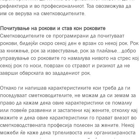
рефлектира и во професионалниот. Тоа овозможува да
им се верува на сметководителите.
Почитување на рокови и став кон роковите
Сметководителите се програмирани да почитуваат
рокови, бидејќи скоро секој ден е врзан со некој рок. Рок
за книжење, рок за известување, рок за плаќање…добро
управување со роковите го намалува нивото на стрес кој
секој рок го носи, поврзан со стравот и ризикот да не
заврши обврската во зададениот рок.
Откако ги напишав карактеристиките кои треба да ги
поседуваат сметководителите, не можам да си земам за
право да кажам дека овие карактеристики се помалку
или повеќе развиени и застапени кај жените, отколку кај
мажите и дека овие карактеристики го прават влезот во
сметководствената професија полесен за жените. Некој
можеби ќе каже дека трпеливоста или организираноста