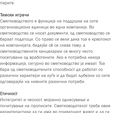
парите.
Тимски играчи
Сметководството е функција на поддршка на сите
организациони единици во една компанија. Во
сметководство се носат документи, од сметководство се
бараат податоци. Со право се вели дека тоа е крвотокот
на компанијата, бидејќи сè се слева таму, а
сметководствените канцеларии се многу често
посетувани од вработените. Ако е потребна некоја
информација, сигурно во сметководство ја имаат. Тоа
бара од сметководителите способност да работат со
различни карактери на луѓе и да бидат љубезни со сите
одговарајќи на нивните различни потреби.
Етичност
Интегритет и чесност, морално однесување и
почитување на прописите. Сметководителот треба овие
карактеристики да ги има во приватниот живот и да ги