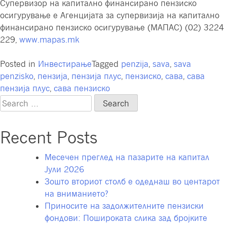
Супервизор на капитално финансирано пензиско
осигурување е Агенцијата за супервизија на капитално
финансирано пензиско осигурување (МАПАС) (02) 3224
229,
www.mapas.mk
Posted in
Инвестирање
Tagged
penzija
,
sava
,
sava
penzisko
,
пензија
,
пензија плус
,
пензиско
,
сава
,
сава
пензија плус
,
сава пензиско
Search
for:
Recent Posts
Месечен преглед на пазарите на капитал
Јули 2026
Зошто вториот столб е одеднаш во центарот
на вниманието?
Приносите на задолжителните пензиски
фондови: Пошироката слика зад бројките