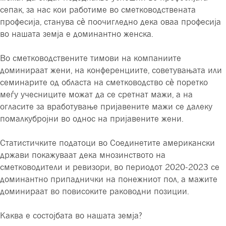
сепак, за нас кои работиме во сметководствената
професија, станува сè поочигледно дека оваа професија
во нашата земја е доминантно женска.
Во сметководствените тимови на компаниите
доминираат жени, на конференциите, советувањата или
семинарите од областа на сметководство сè поретко
меѓу учесниците можат да се сретнат мажи, а на
огласите за вработување пријавените мажи се далеку
помалкубројни во однос на пријавените жени.
Статистичките податоци во Соединетите американски
држави покажуваат дека мнозинството на
сметководители и ревизори, во периодот 2020-2023 се
доминантно припаднички на понежниот пол, а мажите
доминираат во повисоките раководни позиции.
Каква е состојбата во нашата земја?