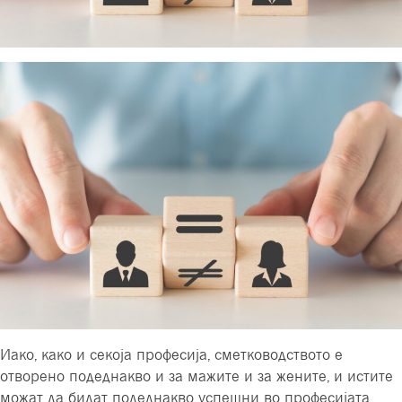
Иако, како и секоја професија, сметководството е
отворено подеднакво и за мажите и за жените, и истите
можат да бидат подеднакво успешни во професијата