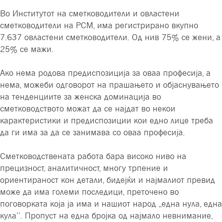
Во Институтот на сметководители и овластени
сметководители на РСМ, има регистрирано вкупно
7.637 овластени сметководители. Од нив 75% се жени, а
25% се мажи.
Ако нема родова предиспозиција за оваа професија, а
нема, можеби одговорот на прашањето и објаснувањето
на тенденциите за женска доминација во
сметководството можат да се најдат во некои
карактеристики и предиспозиции кои едно лице треба
да ги има за да се занимава со оваа професија.
Сметководствената работа бара високо ниво на
прецизност, аналитичност, многу трпение и
ориентираност кон детали, бидејќи и најмалиот превид
може да има големи последици, преточено во
поговорката која ја има и нашиот народ ,,една нула, една
кула’’. Пропуст на една бројка од најмало невнимание,