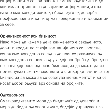
Информациите со кои работат сметководителите и до
кои имаат пристап се доверливи информации, затоа е
важно сметководителите да бидат луѓе од доверба,
професионални и да ги држат доверливите информации
за себе.
Ориентираност кон бизнисот
Иако може да кажеме дека книжењето е секаде исто,
дебит и кредит во секоја компанија исто се користи,
сепак сметководство во една дејност се разликува од
сметководство во некоја друга дејност. Треба добро да се
познава дејноста, односно бизнисот, за да можат да се
применуваат сметководствените стандарди важни за тој
бизнис, за да може да се советува менаџментот и да се
носат добри одлуки врз основа на бројките.
Одговорност
Сметководителите мора да бидат луѓе од доверба и
мора да бидат одговорни луѓе, бидејќи управуваат со