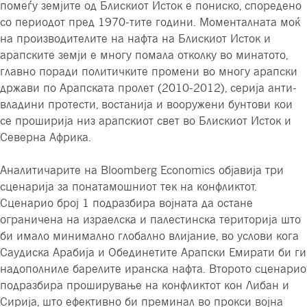
помеѓу земјите од Блискиот Исток е пониско, споредено
со периодот пред 1970-тите години. Моменталната моќ
на производителите на нафта на Блискиот Исток и
арапските земји е многу помала отколку во минатото,
главно поради политичките промени во многу арапски
држави по Арапската пролет (2010-2012), серија анти-
владини протести, востанија и вооружени бунтови кои
се проширија низ арапскиот свет во Блискиот Исток и
Северна Африка.
Аналитичарите на Bloomberg Economics објавија три
сценарија за понатамошниот тек на конфликтот.
Сценарио број 1 подразбира војната да остане
ограничена на израелска и палестинска територија што
би имало минимално глобално влијание, во услови кога
Саудиска Арабија и Обединетите Арапски Емирати би ги
надополниле барелите иранска нафта. Второто сценарио
подразбира проширување на конфликтот кон Либан и
Сирија, што ефективно би преминал во прокси војна