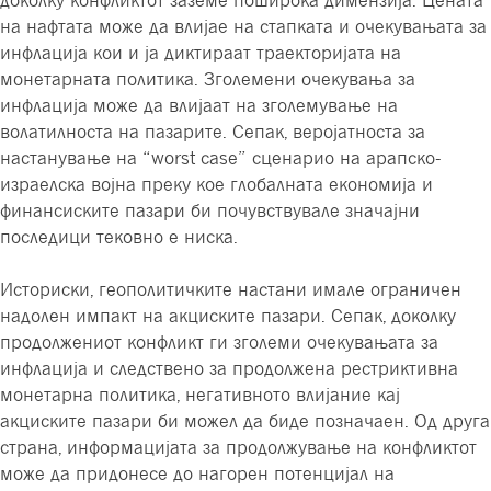
на нафтата може да влијае на стапката и очекувањата за
инфлација кои и ја диктираат траекторијата на
монетарната политика. Зголемени очекувања за
инфлација може да влијаат на зголемување на
волатилноста на пазарите. Сепак, веројатноста за
настанување на “worst case” сценарио на арапско-
израелска војна преку кое глобалната економија и
финансиските пазари би почувствувале значајни
последици тековно е ниска.
Историски, геополитичките настани имале ограничен
надолен импакт на акциските пазари. Сепак, доколку
продолжениот конфликт ги зголеми очекувањата за
инфлација и следствено за продолжена рестриктивна
монетарна политика, негативното влијание кај
акциските пазари би можел да биде позначаен. Од друга
страна, информацијата за продолжување на конфликтот
може да придонесе до нагорен потенцијал на