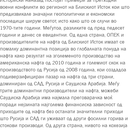
воени конфликти во регионот на Блискиот Исток кои што
предизвикале значајни геополитички и економски
последици ширум светот, исто како што се случи во
1970-тите години. Меѓутоа, разликите од пред педесет
години и денес се евидентни. Од една страна, ОПЕК и
производителите на нафта од Блискиот Исток имаат се
помалку доминантна позиција во глобалната понуда на
нафта како резултат на зголеменото производство на
американска нафта од 2010 година и големиот скок на
производството од Русија од 2008 година, кои создадоа
подиверзифициран пазар на нафта од три страни,
доминиран од САД, Русија и Саудиска Арабија. Меѓу
трите доминантни производители на нафта, можеби
Саудиска Арабија има најмала преговарачка моќ
поради нејзината најголема финансиска зависност од
приходите од нафта без останати значителни приходи
што Русија и САД ги уживаат од други фосилни горива и
стокови производи. Од друга страна, нивото на кохезија