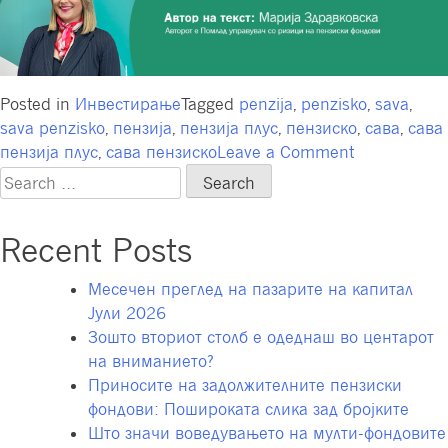
Posted in
Инвестирање
Tagged
penzija
,
penzisko
,
sava
,
sava penzisko
,
пензија
,
пензија плус
,
пензиско
,
сава
,
сава
on
пензија плус
,
сава пензиско
Leave a Comment
Пазарни
Search
импликаци
for:
од
Recent Posts
воениот
конфликт
Месечен преглед на пазарите на капитал
помеѓу
Јули 2026
Израел
Зошто вториот столб е одеднаш во центарот
и
на вниманието?
Хамас
Приносите на задолжителните пензиски
фондови: Пошироката слика зад бројките
Што значи воведувањето на мулти-фондовите