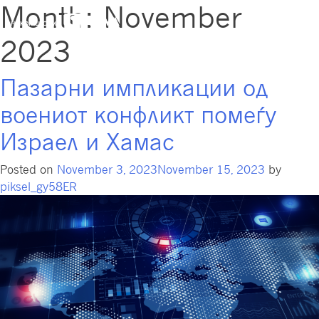
Month:
November
2023
Пазарни импликации од
воениот конфликт помеѓу
Израел и Хамас
Posted on
November 3, 2023
November 15, 2023
by
piksel_gy58ER