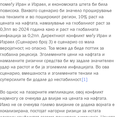
помеѓу Иран и Израел, и економската штета би била
повисока. Ваквото сценарио би значело проширување
на тензиите и во поширокиот регион, 10% раст на
цената на нафтата, намалување на глобалниот раст за
0,3пп во 2024 година како и раст на глобалната
инфлација за 0,2пп. Директниот конфликт меѓу Иран и
Израел (Сценарио број 3) е сценарио со мала
веројатност, но опасно. Тоа може да биде поттик за
глобална рецесија. Зголемените цени на нафтата и
намалените ризични средства би му задале значителен
удар на растот и би ја зголемиле инфлацијата. Во ова
сценарио, вмешаноста и зголемените тензии на
суперсилите би додале до нестабилност.
[1]
Во однос на пазарните импликации, овој конфликт
најмногу се очекува да влијае на цената на нафтата.
Иако не се очекува големо влијание се додека војната е
локализирана, постојат нагорни ризици за истата
доколку конфликтот заземе поширока димензија. Цената