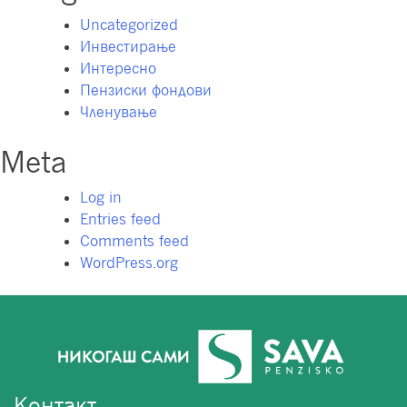
Uncategorized
Инвестирање
Интересно
Пензиски фондови
Членување
Meta
Log in
Entries feed
Comments feed
WordPress.org
Контакт