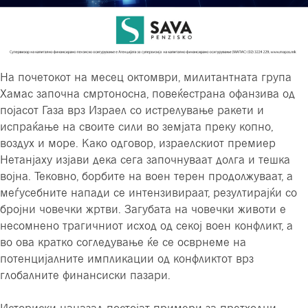
На почетокот на месец октомври, милитантната група
Хамас започна смртоносна, повеќестрана офанзива од
појасот Газа врз Израел со истрелување ракети и
испраќање на своите сили во земјата преку копно,
воздух и море. Како одговор, израелскиот премиер
Нетанјаху изјави дека сега започнуваат долга и тешка
војна. Тековно, борбите на воен терен продолжуваат, а
меѓусебните напади се интензивираат, резултирајќи со
бројни човечки жртви. Загубата на човечки животи е
несомнено трагичниот исход од секој воен конфликт, а
во ова кратко согледување ќе се осврнеме на
потенцијалните импликации од конфликтот врз
глобалните финансиски пазари.
Историски наназад постојат примери за претходни