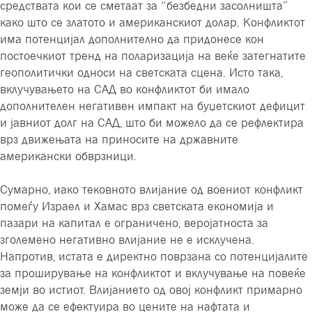
средствата кои се сметаат за “безбедни засолништа”
како што се златото и американскиот долар. Конфликтот
има потенцијал дополнително да придонесе кон
постоечкиот тренд на поларизација на веќе затегнатите
геополитички односи на светската сцена. Исто така,
вклучувањето на САД во конфликтот би имало
дополнителен негативен импакт на буџетскиот дефицит
и јавниот долг на САД, што би можело да се рефлектира
врз движењата на приносите на државните
американски обврзници.
Сумарно, иако тековното влијание од воениот конфликт
помеѓу Израел и Хамас врз светската економија и
пазари на капитал е ограничено, веројатноста за
зголемено негативно влијание не е исклучена.
Напротив, истата е директно поврзана со потенцијалите
за проширување на конфликтот и вклучување на повеќе
земји во истиот. Влијанието од овој конфликт примарно
може да се ефектуира во цените на нафтата и