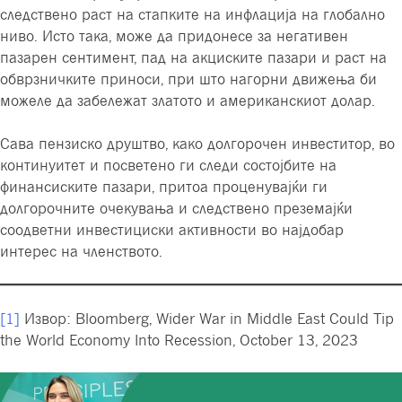
следствено раст на стапките на инфлација на глобално
ниво. Исто така, може да придонесе за негативен
пазарен сентимент, пад на акциските пазари и раст на
обврзничките приноси, при што нагорни движења би
можеле да забележат златото и американскиот долар.
Сава пензиско друштво, како долгорочен инвеститор, во
континуитет и посветено ги следи состојбите на
финансиските пазари, притоа проценувајќи ги
долгорочните очекувања и следствено преземајќи
соодветни инвестициски активности во најдобар
интерес на членството.
[1]
Извор: Bloomberg, Wider War in Middle East Could Tip
the World Economy Into Recession, October 13, 2023