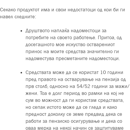
Секако продуктот има и свои недостатоци од кои би ги
навел следните:
Друштвото наплаќа надоместоци за
потребите на своето работење. Притоа, од
досегашното мое искуство остварениот
принос на моите средства значително ги
надоместува пресметаните надоместоци.
Средствата може да се користат 10 години
пред правото на остварување на пензија од
прв столб, односно на 54/52 години за мажи/
жени. Тоа е долг период во рамки на кој не
сум во можност да ги користам средствата,
но сепак истото може да се гледа и како
предност доколку се земе предвид дека се
работи за пензиско осигурување и дека со
оваа мерка на некој начин се заштитуваме