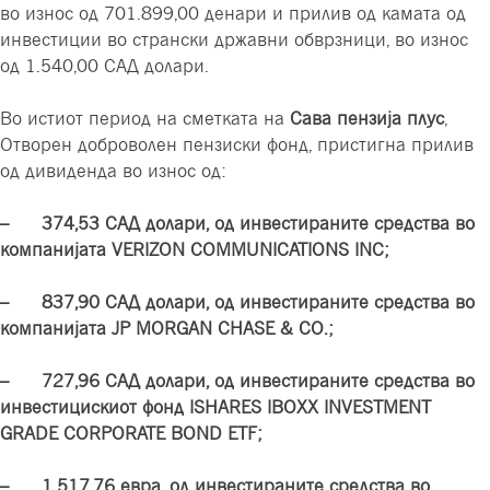
во износ од 701.899,00 денари и прилив од каматa од
инвестиции во странски државни обврзници, во износ
од 1.540,00 САД долари.
Во истиот период на сметката на
Сава пензија плус
,
Отворен доброволен пензиски фонд, пристигна прилив
од дивиденда во износ од:
– 374,53 САД долари, од инвестираните средства во
компанијата VERIZON COMMUNICATIONS INC;
– 837,90 САД долари, од инвестираните средства во
компанијата JP MORGAN CHASE & CO.;
– 727,96 САД долари, од инвестираните средства во
инвестицискиот фонд ISHARES IBOXX INVESTMENT
GRADE CORPORATE BOND ETF;
– 1.517,76 евра, од инвестираните средства во