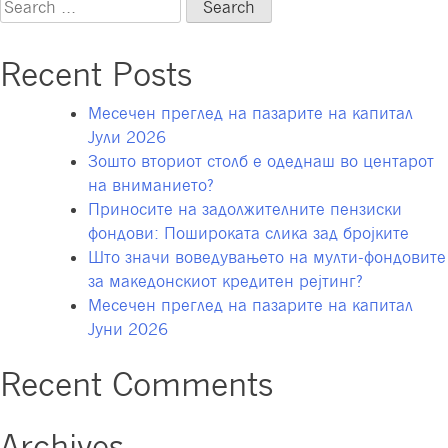
Search
за
for:
бонус
Recent Posts
и
други
Месечен преглед на пазарите на капитал
бенефиции
Јули 2026
Зошто вториот столб е одеднаш во центарот
на вниманието?
Приносите на задолжителните пензиски
фондови: Пошироката слика зад бројките
Што значи воведувањето на мулти-фондовите
за македонскиот кредитен рејтинг?
Месечен преглед на пазарите на капитал
Јуни 2026
Recent Comments
Archives