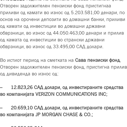
Отворен задолжителен пензиски фонд пристигнаа
приливи од камати во износ од 5.203.581,00 денари,
по
основ на орочени депозити во домашни банки
, приливи
од камати од инвестиции во домашни државни
обврзници, во износ од 44.050.463,00 денари и прилив
од камата од инвестиции во странски државни
обврзници, во износ од 33.495,00 САД долари.
Во истиот период на сметката на
Сава пензиски фонд
,
Отворен задолжителен пензиски фонд, пристигна прилив
од дивиденда во износ од:
– 12.823,26 САД долари, од инвестираните средства
во компанијата VERIZON COMMUNICATIONS INC;
– 20.659,10 САД долари, од инвестираните средства
во компанијата JP MORGAN CHASE & CO.;