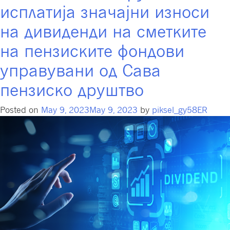
исплатија значајни износи
на дивиденди на сметките
на пензиските фондови
управувани од Сава
пензиско друштво
Posted on
May 9, 2023
May 9, 2023
by
piksel_gy58ER