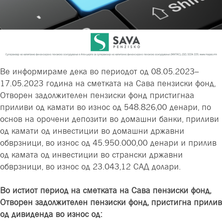
Ве информираме дека во периодот од 08.05.2023–
17.05.2023 година на сметката на Сава пензиски фонд,
Отворен задолжителен пензиски фонд пристигнаа
приливи од камати во износ од 548.826,00 денари,
по
основ на орочени депозити во домашни банки
, приливи
од камати од инвестиции во домашни државни
обврзници, во износ од 45.950.000,00 денари и прилив
од каматa од инвестиции во странски државни
обврзници, во износ од 23.043,12 САД долари.
Во истиот период на сметката на Сава пензиски фонд,
Отворен задолжителен пензиски фонд, пристигна прилив
од дивиденда во износ од: