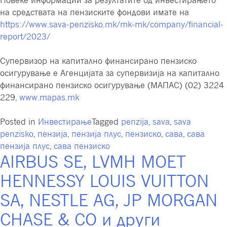
Повеќе информации за резултатите од инвестирањето
на средствата на пензиските фондови имате на
https://www.sava-penzisko.mk/mk-mk/company/financial-
report/2023/
Супервизор на капитално финансирано пензиско
осигурување е Агенцијата за супервизија на капитално
финансирано пензиско осигурување (МАПАС) (02) 3224
229,
www.mapas.mk
Posted in
Инвестирање
Tagged
penzija
,
sava
,
sava
penzisko
,
пензија
,
пензија плус
,
пензиско
,
сава
,
сава
пензија плус
,
сава пензиско
AIRBUS SE, LVMH MOET
HENNESSY LOUIS VUITTON
SA, NESTLE AG, JP MORGAN
CHASE & CO и други