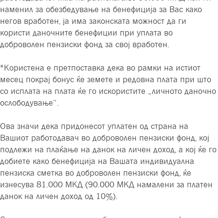
наменил за обезбедување на бенефиција за Вас како
негов вработен, ја има законската можност да ги
користи даночните бенефиции при уплата во
доброволен пензиски фонд за свој вработен.
*Користена е претпоставка дека во рамки на истиот
месец покрај бонус ќе земете и редовна плата при што
со исплата на плата ќе го искористите „личното даночно
ослободување“.
Ова значи дека придонесот уплатен од страна на
Вашиот работодавач во доброволен пензиски фонд, кој
подлежи на плаќање на данок на личен доход, а кој ќе го
добиете како бенефиција на Вашата индивидуална
пензиска сметка во доброволен пензиски фонд, ќе
изнесува 81.000 МКД (90.000 МКД намалени за платен
данок на личен доход од 10%).