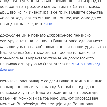
Средствата уплатени во доброволен пензиски фонд, се
доверени на професионалниот тим на Сава пензиско
друштво, кој ги инвестира и се грижи Вашите средства
да се оплодуваат со стапки на принос, кои може да се
погледнат на следниот
линк
.
Доколку не Ви е познато доброволното пензиско
осигурување и на кој начин Вашиот работодавач може
да врши уплата на доброволно пензиско осигурување за
Вас, како вработен, можете да прочитате повеќе за
предностите и карактеристиките на доброволното
пензиско осигурување (трет столб) во
моите претходни
блогови
.
Исто така, распрашајте се дали Вашата компанија има
формирано пензиска шема од 3 столб во одредено
пензиско друштво. Бидете проактивни и предлагајте
различни можности за тоа како Вашиот работодавач
може да Ви обезбеди бенефиција и да Ве направи