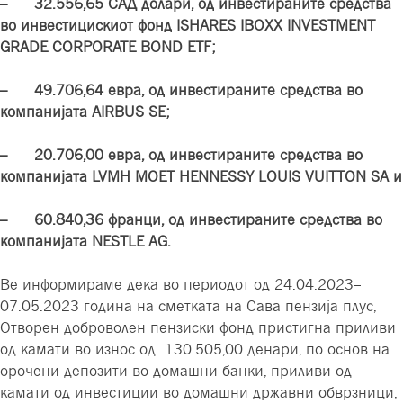
– 32.556,65 САД долари, од инвестираните средства
во инвестицискиот фонд ISHARES IBOXX INVESTMENT
GRADE CORPORATE BOND ETF;
– 49.706,64 евра, од инвестираните средства во
компанијата AIRBUS SE;
– 20.706,00 евра, од инвестираните средства во
компанијата LVMH MOET HENNESSY LOUIS VUITTON SA и
– 60.840,36 франци, од инвестираните средства во
компанијата NESTLE AG.
Ве информираме дека во периодот од 24.04.2023–
07.05.2023 година на сметката на Сава пензија плус,
Отворен доброволен пензиски фонд пристигна приливи
од камати во износ од 130.505,00 денари, по основ на
орочени депозити во домашни банки, приливи од
камати од инвестиции во домашни државни обврзници,