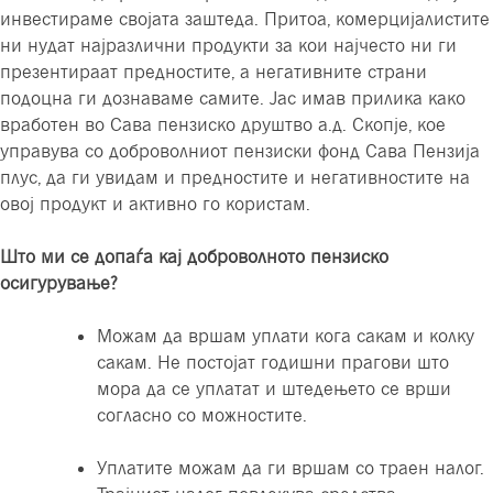
инвестираме својата заштеда. Притоа, комерцијалистите
ни нудат најразлични продукти за кои најчесто ни ги
презентираат предностите, а негативните страни
подоцна ги дознаваме самите. Јас имав прилика како
вработен во Сава пензиско друштво а.д. Скопје, кое
управува со доброволниот пензиски фонд Сава Пензија
плус, да ги увидам и предностите и негативностите на
овој продукт и активно го користам.
Што ми се допаѓа кај доброволното пензиско
осигурување?
Можам да вршам уплати кога сакам и колку
сакам. Не постојат годишни прагови што
мора да се уплатат и штедењето се врши
согласно со можностите.
Уплатите можам да ги вршам со траен налог.