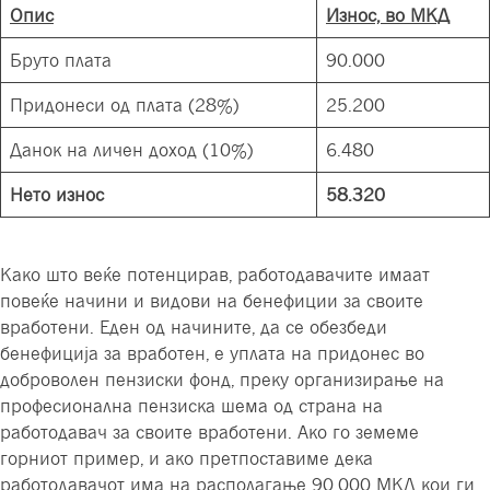
Опис
Износ, во МКД
Бруто плата
90.000
Придонеси од плата (28%)
25.200
Данок на личен доход (10%)
6.480
Нето износ
58.320
Како што веќе потенцирав, работодавачите имаат
повеќе начини и видови на бенефиции за своите
вработени. Еден од начините, да се обезбеди
бенефиција за вработен, е уплата на придонес во
доброволен пензиски фонд, преку организирање на
професионална пензиска шема од страна на
работодавач за своите вработени. Ако го земеме
горниот пример, и ако претпоставиме дека
работодавачот има на располагање 90.000 МКД кои ги