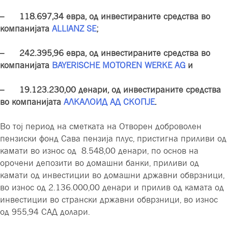
– 118.697,34 евра, од инвестираните средства во
компанијата
ALLIANZ SE
;
– 242.395,96 евра, од инвестираните средства во
компанијата
BAYERISCHE MOTOREN WERKE AG
и
– 19.123.230,00 денари, од инвестираните средства
во компанијата
АЛКАЛОИД АД СКОПЈЕ
.
Во тој период на сметката на Отворен доброволен
пензиски фонд Сава пензија плус, пристигна приливи од
камати во износ од 8.548,00 денари, по основ на
орочени депозити во домашни банки, приливи од
камати од инвестиции во домашни државни обврзници,
во износ од 2.136.000,00 денари и прилив од каматa од
инвестиции во странски државни обврзници, во износ
од 955,94 САД долари.