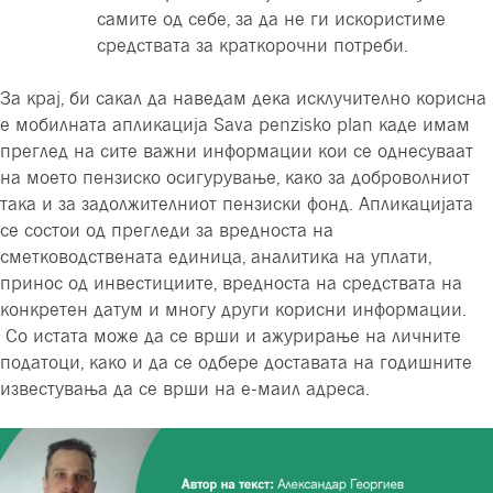
самите од себе, за да не ги искористиме
средствата за краткорочни потреби.
За крај, би сакал да наведам дека исклучително корисна
е мобилната апликација Sava penzisko plan каде имам
преглед на сите важни информации кои се однесуваат
на моето пензиско осигурување, како за доброволниот
така и за задолжителниот пензиски фонд. Апликацијата
се состои од прегледи за вредноста на
сметководствената единица, аналитика на уплати,
принос од инвестициите, вредноста на средствата на
конкретен датум и многу други корисни информации.
Со истата може да се врши и ажурирање на личните
податоци, како и да се одбере доставата на годишните
известувања да се врши на е-маил адреса.