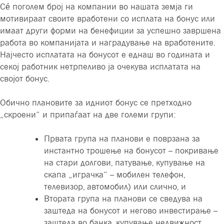
Сé поголем број на компании во нашата земја ги
мотивираат своите вработени со исплата на бонус или
имаат други форми на бенефиции за успешно завршена
работа во компанијата и наградување на вработените.
Најчесто исплатата на бонусот е еднаш во годината и
секој работник нетрпеливо ја очекува исплатата на
својот бонус.
Обично плановите за идниот бонус се претходно
„скроени“ и припаѓаат на две големи групи:
Првата група на планови е поврзана за
инстантно трошење на бонусот – покривање
на стари долгови, патување, купување на
скапа „играчка“ – мобилен телефон,
телевизор, автомобил) или слично, и
Втората група на планови се сведува на
заштеда на бонусот и негово инвестирање –
заштеда во банка, купување недвижност,