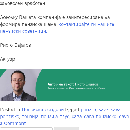
задоволен вработен.
Доколку Вашата компанија е заинтересирана да
формира пензиска шема,
контактирајте ги нашите
пензиски советници.
Ристо Бајатов
Актуар
Posted in
Пензиски фондови
Tagged
penzija
,
sava
,
sava
penzisko
,
пензија
,
пензија плус
,
сава
,
сава пензиско
Leave
on
a Comment
Планови