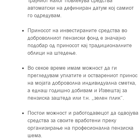
Трајниот налог повлекува средства
автоматски на дефиниран датум кој самиот
го одредувам.
Приносот на инвестираните средства во
доброволниот пензиски фонд е значајно
подобар од приносот кај традиционалните
облици на штедење.
Во секое време имам можност да ги
прегледувам уплатите и остварениот принос
на мојата доброволна индивидуална сметка,
а еднаш годишно добивам и Извештај за
пензиска заштеда или т.н. „зелен плик“.
Постои можност и работодавецот да одвојува
средства за своите вработени преку
организирање на професионална пензиска
шема.