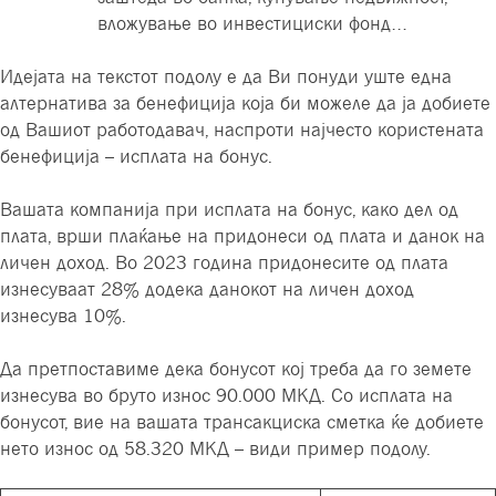
вложување во инвестициски фонд…
Идејата на текстот подолу е да Ви понуди уште една
алтернатива за бенефиција која би можеле да ја добиете
од Вашиот работодавач, наспроти најчесто користената
бенефиција – исплата на бонус.
Вашата компанија при исплата на бонус, како дел од
плата, врши плаќање на придонеси од плата и данок на
личен доход. Во 2023 година придонесите од плата
изнесуваат 28% додека данокот на личен доход
изнесува 10%.
Да претпоставиме дека бонусот кој треба да го земете
изнесува во бруто износ 90.000 МКД. Со исплата на
бонусот, вие на вашата трансакциска сметка ќе добиете
нето износ од 58.320 МКД – види пример подолу.