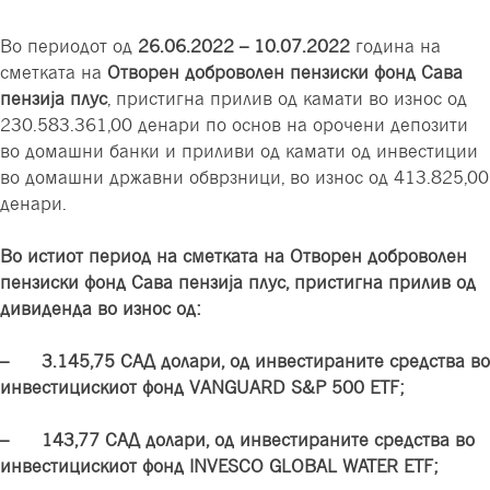
Во периодот од
26.06.2022 – 10.07.2022
година на
сметката на
Отворен доброволен пензиски фонд Сава
пензија плус
, пристигна прилив од камати во износ од
230.583.361,00 денари по основ на орочени депозити
во домашни банки и приливи од камати од инвестиции
во домашни државни обврзници, во износ од 413.825,00
денари.
Во истиот период на сметката на Отворен доброволен
пензиски фонд Сава пензија плус, пристигна прилив од
дивиденда во износ од:
– 3.145,75 САД долари, од инвестираните средства во
инвестицискиот фонд VANGUARD S&P 500 ETF;
– 143,77 САД долари, од инвестираните средства во
инвестицискиот фонд INVESCO GLOBAL WATER ETF;