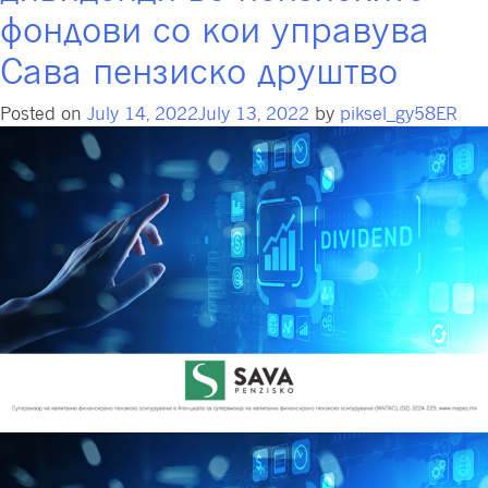
фондови со кои управува
Сава пензиско друштво
Posted on
July 14, 2022
July 13, 2022
by
piksel_gy58ER