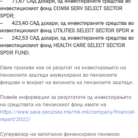
– 71,67 САД долари, од инвестираните средства во
инвестицискиот фонд COMM SERV SELECT SECTOR
SPDR;
– 423,40 САД долари, од инвестираните средства во
инвестицискиот фонд UTILITIES SELECT SECTOR SPDR и
– 242,53 САД долари, од инвестираните средства во
инвестицискиот фонд HEALTH CARE SELECT SECTOR
SPDR FUND.
Овие приливи кои се резултат на инвестирањето на
пензиските заштеди акумулирани во пензиските
фондови и влијаат на висината на пензиските заштеди..
Повеќе информации за резултатите од инвестирањето
на средствата на пензискиот фонд имате на
https://www.sava-penzisko.mk/mk-mk/company/financial-
report/2022/
Супервизор на капитално финансирано пензиско