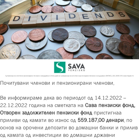
Почитувани членови и пензионирани членови,
Ве информираме дека во периодот од
14.12.2022 –
22.12.2022 година на сметката на
Сава пензиски фонд,
Отворен задолжителен пензиски фонд
пристигнаа
приливи од камати во износ од
559.187,00 денари
,
по
основ на орочени депозити во домашни банки
и прилив
од камата од инвестиции во домашни државни