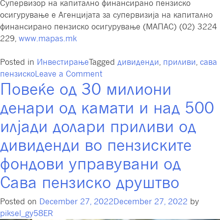
Супервизор на капитално финансирано пензиско
осигурување е Агенцијата за супервизија на капитално
финансирано пензиско осигурување (МАПАС) (02) 3224
229,
www.mapas.mk
Posted in
Инвестирање
Tagged
дивиденди
,
приливи
,
сава
on
пензиско
Leave a Comment
Повеќе од 30 милиони
Значајни
приливи
денари од камати и над 500
од
камати
илјади долари приливи од
и
дивиденди во пензиските
дивиденди
во
фондови управувани од
Сава
Сава пензиско друштво
пензиски
фонд
Posted on
December 27, 2022
December 27, 2022
by
и
piksel_gy58ER
Сава