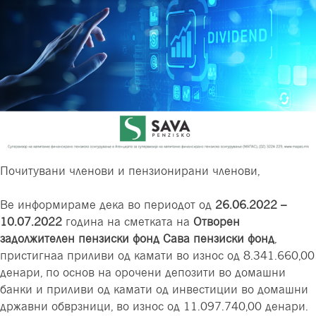
Почитувани членови и пензионирани членови,
Ве информираме дека во периодот од
26.06.2022 –
10.07.2022
година на сметката на
Отворен
задолжителен пензиски фонд Сава пензиски фонд
,
пристигнаa приливи од камати во износ од 8.341.660,00
денари,
по основ на орочени депозити во домашни
банки
и приливи од камати од инвестиции во домашни
државни обврзници, во износ од 11.097.740,00 денари.