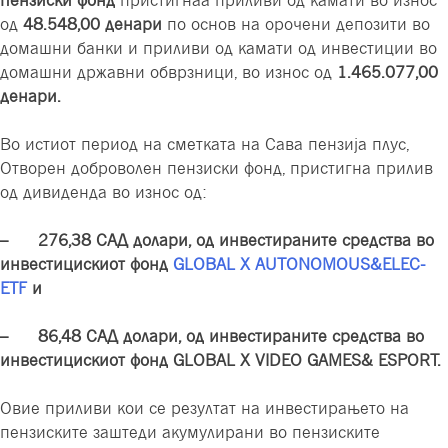
од
48.548,00 денари
по основ на орочени депозити во
домашни банки и приливи од камати од инвестиции во
домашни државни обврзници, во износ од
1.465.077,00
денари.
Во истиот период на сметката на Сава пензија плус,
Отворен доброволен пензиски фонд, пристигна прилив
од дивиденда во износ од:
– 276,38 САД долари, од инвестираните средства во
инвестицискиот фонд
GLOBAL X AUTONOMOUS&ELEC-
ETF
и
– 86,48 САД долари, од инвестираните средства во
инвестицискиот фонд GLOBAL X VIDEO GAMES& ESPORT.
Овие приливи кои се резултат на инвестирањето на
пензиските заштеди акумулирани во пензиските