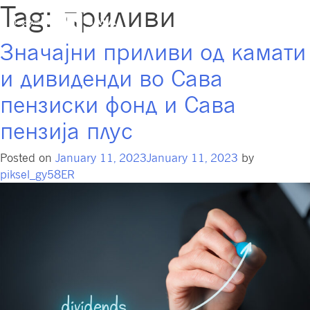
Tag:
приливи
Значајни приливи од камати
и дивиденди во Сава
пензиски фонд и Сава
пензија плус
Posted on
January 11, 2023
January 11, 2023
by
piksel_gy58ER