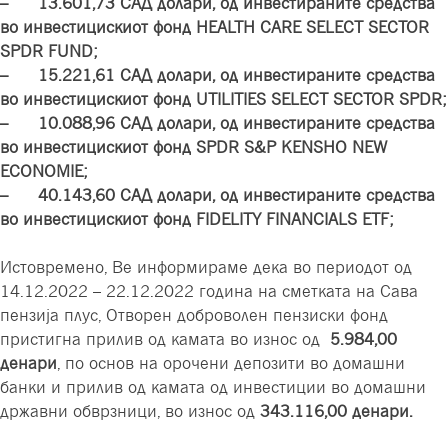
– 13.601,73 САД долари, од инвестираните средства
во инвестицискиот фонд HEALTH CARE SELECT SECTOR
SPDR FUND;
– 15.221,61 САД долари, од инвестираните средства
во инвестицискиот фонд UTILITIES SELECT SECTOR SPDR;
– 10.088,96 САД долари, од инвестираните средства
во инвестицискиот фонд SPDR S&P KENSHO NEW
ECONOMIE;
– 40.143,60 САД долари, од инвестираните средства
во инвестицискиот фонд FIDELITY FINANCIALS ETF;
Истовремено, Ве информираме дека во периодот од
14.12.2022 – 22.12.2022 година на сметката на Сава
пензија плус, Отворен доброволен пензиски фонд
пристигна прилив од каматa во износ од
5.984,00
денари
, по основ на орочени депозити во домашни
банки и прилив од камата од инвестиции во домашни
државни обврзници, во износ од
343.116,00 денари.