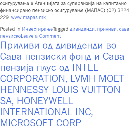
осигурување е Агенцијата за супервизија на капитално
финансирано пензиско осигурување (МАПАС) (02) 3224
229,
www.mapas.mk
Posted in
Инвестирање
Tagged
дивиденди
,
приливи
,
сава
on
пензиско
Leave a Comment
Приливи од дивиденди во
Повеќе
од
Сава пензиски фонд и Сава
30
милиони
пензија плус од INTEL
денари
CORPORATION, LVMH MOET
од
камати
HENNESSY LOUIS VUITTON
и
SA, HONEYWELL
над
500
INTERNATIONAL INC,
илјади
долари
MICROSOFT CORP
приливи