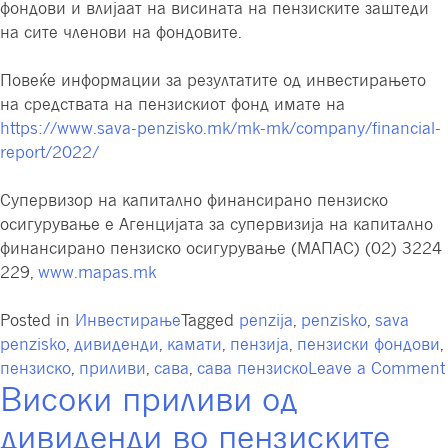
фондови и влијаат на висината на пензиските заштеди
на сите членови на фондовите.
Повеќе информации за резултатите од инвестирањето
на средствата на пензискиот фонд имате на
https://www.sava-penzisko.mk/mk-mk/company/financial-
report/2022/
Супервизор на капитално финансирано пензиско
осигурување е Агенцијата за супервизија на капитално
финансирано пензиско осигурување (МАПАС) (02) 3224
229,
www.mapas.mk
Posted in
Инвестирање
Tagged
penzija
,
penzisko
,
sava
penzisko
,
дивиденди
,
камати
,
пензија
,
пензиски фондови
,
пензиско
,
приливи
,
сава
,
сава пензиско
Leave a Comment
Високи приливи од
дивиденди во пензиските