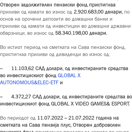
Отворен задолжителен пензиски фонд пристигнаa
приливи од камати во износ од
2.920.683,00 денари,
по
основ на орочени депозити во домашни банки
и
приливи од камати од инвестиции во домашни државни
обврзници, во износ
од
58.340.198,00 денари.
Во истиот период на сметката на Сава пензиски фонд,
пристигнаа приливи од дивиденди во износ од:
– 11.103,62 САД долари, од инвестираните средства
во
инвестицискиот фонд
GLOBAL X
AUTONOMOUS&ELEC-ETF
и
– 4.372,27 САД долари, од инвестираните средства во
инвестицискиот фонд GLOBAL X VIDEO GAMES& ESPORT.
Во периодот од
11.07.2022 – 21.07.2022 година на
сметката на Сава пензија плус, Отворен доброволен
пензиски фонд
пристигнаа приливи од камати во износ