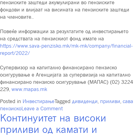
пензиските заштеди акумулирани во пензиските
фондови и влијаат на висината на пензиските заштеди
на членовите..
Повеќе информации за резултатите од инвестирањето
на средствата на пензискиот фонд имате на
https://www.sava-penzisko.mk/mk-mk/company/financial-
report/2022/
Супервизор на капитално финансирано пензиско
осигурување е Агенцијата за супервизија на капитално
финансирано пензиско осигурување (МАПАС) (02) 3224
229,
www.mapas.mk
Posted in
Инвестирање
Tagged
дивиденди
,
приливи
,
сава
on
пензиско
Leave a Comment
Континуитет на високи
Приливи
од
приливи од камати и
дивиденди