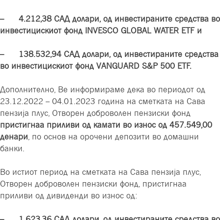
– 4
.
212
,
38 САД долари, од инвестираните средства во
инвестицискиот фонд INVESCO GLOBAL WATER ETF
и
– 138
.
532
,
94 САД долари, од инвестираните средства
во инвестицискиот фонд VANGUARD S&P 500 ETF.
Дополнително, Ве информираме дека во периодот од
23.12.2022 – 04.01.2023 година на сметката на Сава
пензија плус, Отворен доброволен пензиски фонд
пристигнаа приливи од камати во износ од 457.549,00
денари
, по основ на орочени депозити во домашни
банки.
Во истиот период на сметката на Сава пензија плус,
Отворен доброволен пензиски фонд, пристигнаа
приливи од дивиденди во износ од:
–
1
.
623
,
36 САД долари, од инвестираните средства во