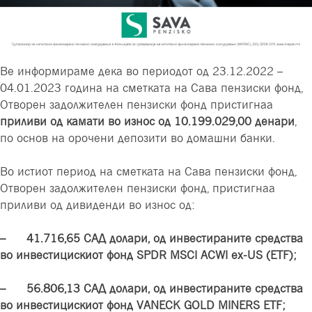
Ве информираме дека во периодот од
23.12.2022 –
04.01.2023 година на сметката на Сава пензиски фонд,
Отворен задолжителен пензиски фонд пристигнаа
приливи од камати во износ од
10.199.029
,00 денари
,
по основ на орочени депозити во домашни банки
.
Во истиот период на сметката на Сава пензиски фонд,
Отворен задолжителен пензиски фонд, пристигнаа
приливи од дивиденди во износ од:
– 41
.
716
,
65
САД долари, од инвестираните средства
во инвестицискиот фонд SPDR MSCI ACWI ex-US (ETF);
– 56
.
806
,
13
САД долари, од инвестираните средства
во инвестицискиот фонд VANECK GOLD MINERS ETF;