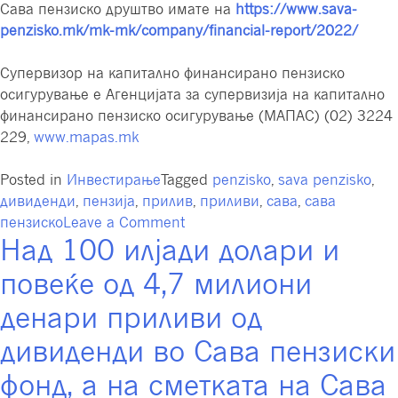
Сава пензиско друштво имате на
https://www.sava-
penzisko.mk/mk-mk/company/financial-report/2022/
Супервизор на капитално финансирано пензиско
осигурување е Агенцијата за супервизија на капитално
финансирано пензиско осигурување (МАПАС) (02) 3224
229,
www.mapas.mk
Posted in
Инвестирање
Tagged
penzisko
,
sava penzisko
,
дивиденди
,
пензија
,
прилив
,
приливи
,
сава
,
сава
on
пензиско
Leave a Comment
Над 100 илјади долари и
Високи
приливи
повеќе од 4,7 милиони
од
дивиденди
денари приливи од
во
дивиденди во Сава пензиски
пензиските
фондови
фонд, а на сметката на Сава
со