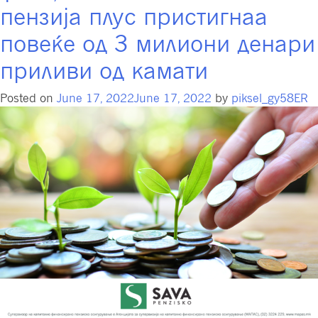
пензија плус пристигнаа
кои
управува
повеќе од 3 милиони денари
Сава
пензиско
приливи од камати
друштво
Posted on
June 17, 2022
June 17, 2022
by
piksel_gy58ER