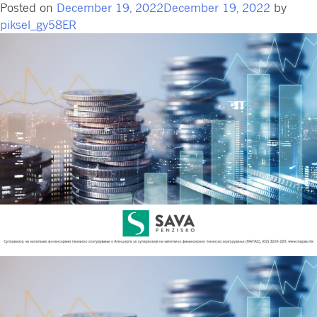
од
Posted on
December 19, 2022
December 19, 2022
by
дивиденди
piksel_gy58ER
во
пензиските
фондови
управувани
од
Сава
пензиско
друштво