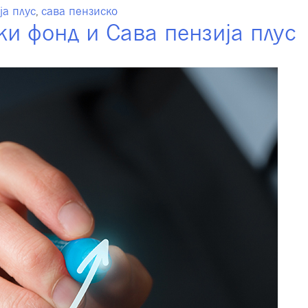
ја плус
,
сава пензиско
и фонд и Сава пензија плус