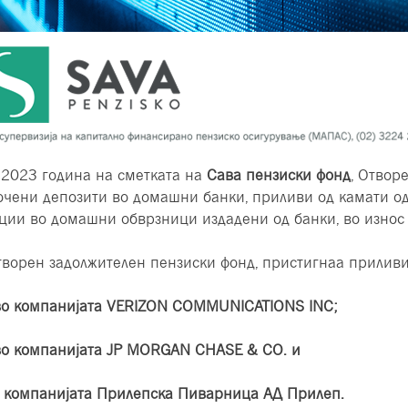
.2023 година на сметката на
Сава пензиски фонд
, Отвор
очени депозити во домашни банки
, приливи од камати 
ции во домашни обврзници издадени од банки, во износ 
творен задолжителен пензиски фонд, пристигнаа приливи
во компанијата VERIZON COMMUNICATIONS INC;
во компанијата JP MORGAN CHASE & CO. и
о компанијата Прилепска Пиварница АД Прилеп.