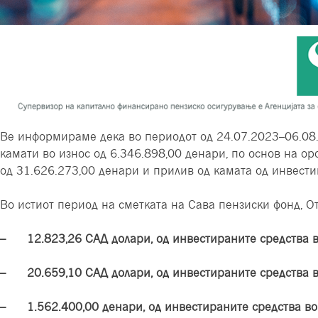
Ве информираме дека во периодот од 24.07.2023–06.08
камати во износ од 6.346.898,00 денари,
по основ на ор
од 31.626.273,00 денари и прилив од камата од инвести
Во истиот период на сметката на Сава пензиски фонд, О
– 12.823,26 САД долари, од инвестираните средства 
– 20.659,10 САД долари, од инвестираните средства 
– 1.562.400,00 денари, од инвестираните средства в