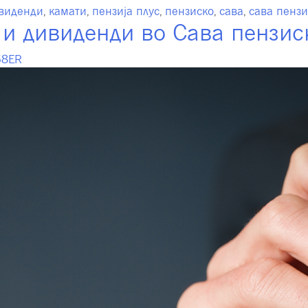
виденди
,
камати
,
пензија плус
,
пензиско
,
сава
,
сава пензи
и дивиденди во Сава пензиск
58ER