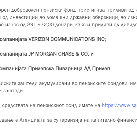
рен доброволен пензиски фонд пристигнаа приливи од к
 од инвестиции во домашни државни обврзници, во изно
 износ од 891.972,00 денари, како и приливи од дивиде
 компанијата VERIZON COMMUNICATIONS INC;
 компанијата JP MORGAN CHASE & CO. и
 компанијата Прилепска Пиварница АД Прилеп.
зиските заштеди акумулирани во пензиските фондови, и
и заштеди.
 средствата на пензискиот фонд имате на
https://www.s
вање е Агенцијата за супервизија на капитално финанс