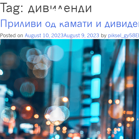
Tag:
дивиденди
Пензиски 
Приливи од камати и дивиде
Posted on
August 10, 2023
August 9, 2023
by
piksel_gy58E