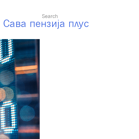
ересно
 Сава пензија плус