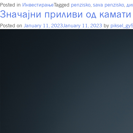
Posted in
Инвестирање
Tagged
penzisko
,
sava penzisko
,
ди
Значајни приливи од камати 
Posted on
January 11, 2023
January 11, 2023
by
piksel_gy