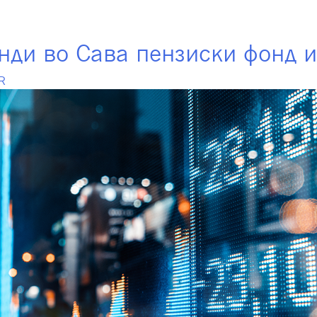
фондови
Членување
Инвестирање
Инт
нди во Сава пензиски фонд и
R