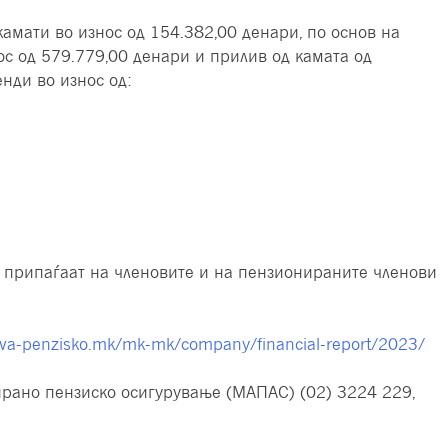
амати во износ од 154.382,00 денари, по основ на
с од 579.779,00 денари и прилив од камата од
нди во износ од:
м припаѓаат на членовите и на пензионираните членови
ava-penzisko.mk/mk-mk/company/financial-report/2023/
ирано пензиско осигурување (МАПАС) (02) 3224 229,