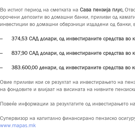
Во истиот период на сметката на
Сава пензија плус,
Отво
орочени депозити во домашни банки, приливи од камати
инвестиции во домашни обврзници издадени од банки, во
– 374
,
53 САД долари, од инвестираните средства во
– 837
,
90
САД долари, од инвестираните средства во
– 383.600,00
денари
, од инвестираните средства во
Овие приливи кои се резултат на инвестирањето на пен
на фондовите и влијаат на висината на нивните пензиск
Повеќе информации за резултатите од инвестирањето на
Супервизор на капитално финансирано пензиско осигуру
www.mapas.mk