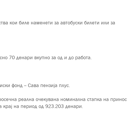
тва кои биле наменети за автобуски билети или за
сно 70 денари вкупно за од и до работа.
иски фонд – Сава пензија плус.
 просечна реална очекувана номинална стапка на принос
а крај на период од 923.203 денари.