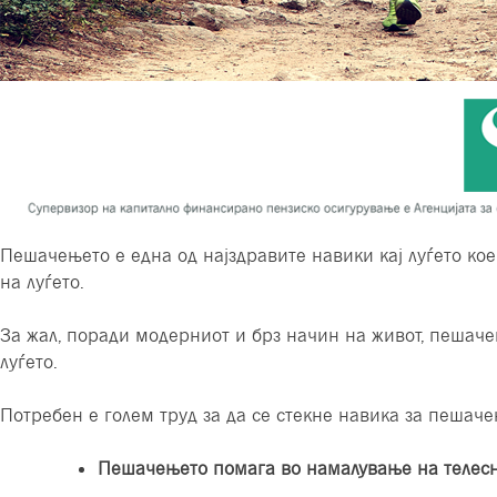
Пешачењето е една од најздравите навики кај луѓето ко
на луѓето.
За жал, поради модерниот и брз начин на живот, пешаче
луѓето.
Потребен е голем труд за да се стекне навика за пешач
Пешачењето помага во намалување на телесна