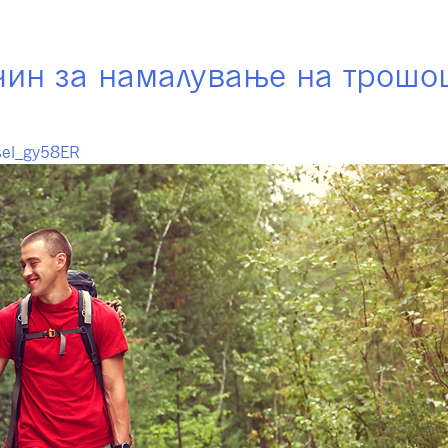
фондови
Членување
Инвестирање
Инт
ин за намалување на трошоц
sel_gy58ER