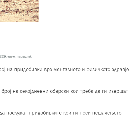
рој на придобивки врз менталното и физичкото здравје
 број на секојдневни обврски кои треба да ги извршат
а да послужат придобивките кои ги носи пешачењето.