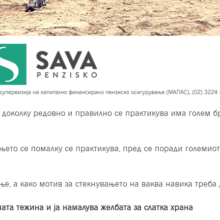
е доколку редовно и правилно се практикува има голем б
њето се помалку се практикува, пред се поради големиот
ење, а како мотив за стекнувањето на ваква навика треб
та тежина и ја намалува желбата за слатка храна