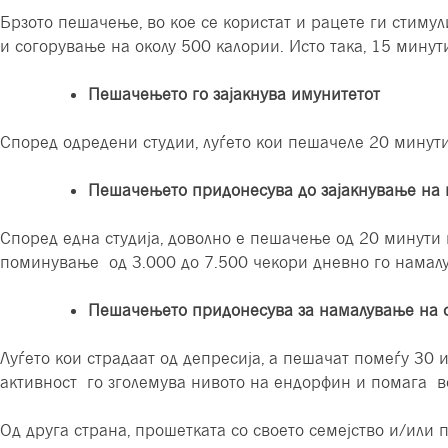
Брзото пешачење, во кое се користат и рацете ги стиму
и согорување на околу 500 калории. Исто така, 15 мину
Пешачењето го зајакнува имунитетот
Според одредени студии, луѓето кои пешачеле 20 минути
Пешачењето придонесува до зајакнување на к
Според една студија, доволно е пешачење од 20 минути 
поминување од 3.000 до 7.500 чекори дневно го намалува
Пешачењето придонесува за намалување на с
Луѓето кои страдаат од депресија, а пешачат помеѓу 30 
активност го зголемува нивото на ендорфин и помага во
Од друга страна, прошетката со своето семејство и/или 