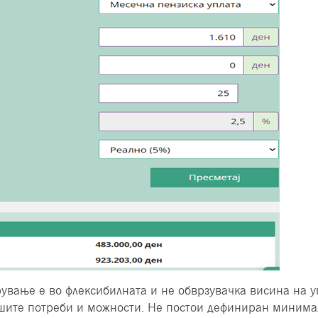
ување е во флексибилната и не обврзувачка висина на уп
ашите потреби и можности. Не постои дефиниран минимал