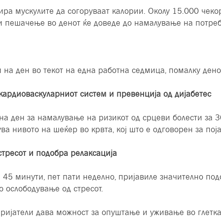
лира мускулите да согоруваат калории. Околу 15.000 чек
ти пешачење во денот ќе доведе до намалување на потреб
 на ден во текот на една работна седмица, помалку дено
ардиоваскуларниот систем и превенција од дијабетес
на ден за намалување на ризикот од срцеви болести за 
 нивото на шеќер во крвта, кој што е одговорен за поја
тресот и подобра релаксација
и 45 минути, пет пати неделно, пријавиле значително по
 ослободување од стресот.
пријатели дава можност за опуштање и уживање во глетка