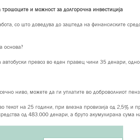
 трошоците и можност за долгорочна инвестиција
бота, со што доведува до заштеда на финансиските средс
а основа?
а автобуски превоз во еден правец чини 35 денари, одно
сечно ниво, можете да ги уплатите во доброволниот пенз
во текот на 25 години, при влезна провизија од 2,5% и
редства од 483.000 денари, а бруто акумулирана сума н