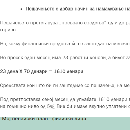
Пешачењето е добар начин за намалување на
Пешачењето претставува „превозно средство“ од и до ра
гориво.
Но, колку финансиски средства ќе се заштедат на месечн
Во просек еден месец има 23 работни денови, а билет з
23 дена
X
70
денари = 1610 денари
Средствата кои што би ги заштедиле со пешачење, на ме
Под претпоставка секој месец да уплаќате 1610 денари 
на годишно ниво од 5%, Вие би имале вкупно уплатени с