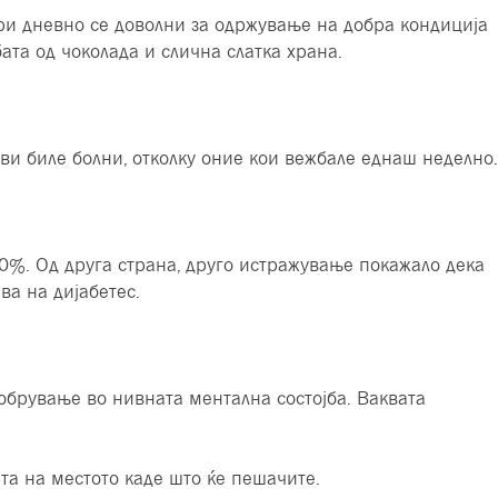
ори дневно се доволни за одржување на добра кондиција
ата од чоколада и слична слатка храна.
ви биле болни, отколку оние кои вежбале еднаш неделно.
30%. Од друга страна, друго истражување покажало дека
ва на дијабетес.
добрување во нивната ментална состојба. Ваквата
та на местото каде што ќе пешачите.