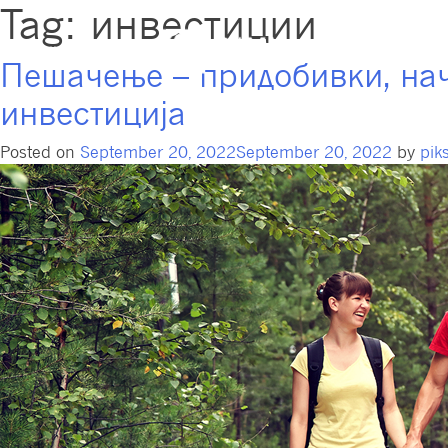
Tag:
инвестиции
Пензиски 
Пешачење – придобивки, нач
инвестиција
Posted on
September 20, 2022
September 20, 2022
by
pik