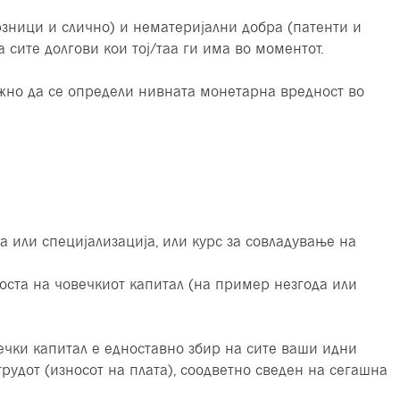
врзници и слично) и нематеријални добра (патенти и
 сите долгови кои тој/таа ги има во моментот.
жно да се определи нивната монетарна вредност во
 или специјализација, или курс за совладување на
оста на човечкиот капитал (на пример незгода или
ечки капитал е едноставно збир на сите ваши идни
удот (износот на плата), соодветно сведен на сегашна