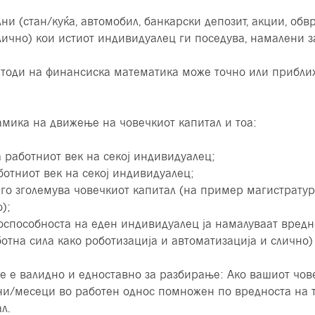
ни (стан/куќа, автомобил, банкарски депозит, акции, об
лично) кои истиот индивидуалец ги поседува, намалени за
методи на финансиска математика може точно или прибли
амика на движење на човечкиот капитал и тоа:
а работниот век на секој индивидуалец;
ботниот век на секој индивидуалец;
го зголемува човечкиот капитал (на пример магистратура
);
тоспособноста на еден индивидуалец ја намалуваат вредн
ботна сила како роботизација и автоматизација и слично)
е е валидно и едноставно за разбирање: Ако вашиот чов
ни/месеци во работен однос помножен по вредноста на тр
л.