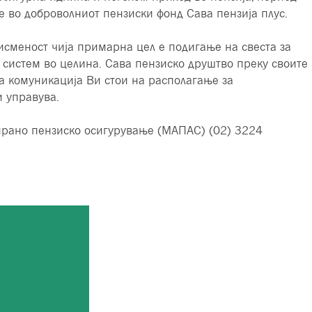
е во доброволниот пензиски фонд Сава пензија плус.
исменост чија примарна цел е подигање на свеста за
 систем во целина. Сава пензиско друштво преку своите
а комуникација Ви стои на располагање за
 управува.
ирано пензиско осигурување (МАПАС) (02) 3224