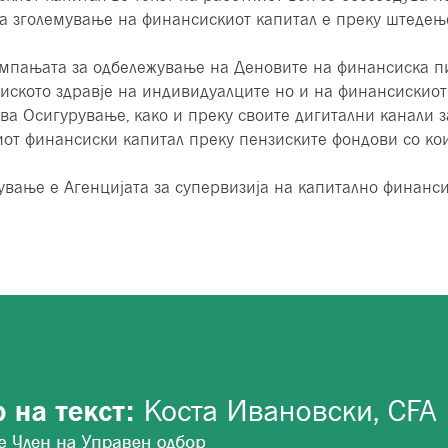
 за зголемување на финансискиот капитал е преку штедењ
кампањата за одбележување на Деновите на финансиска п
иското здравје на индивидуалците но и на финансискиот
а Осигурување, како и преку своите дигитални канали з
от финансиски капитал преку пензиските фондови со кои
вање е Агенцијата за супервизија на капитално финанс