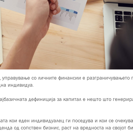
од управување со личните финансии е разграничувањето 
дна индивидуа.
јбазичната дефиниција за капитал е нешто што генери
та кои еден индивидуалец ги поседува и кои се очекува
денда од сопствен бизнис, раст на вредноста на својот 