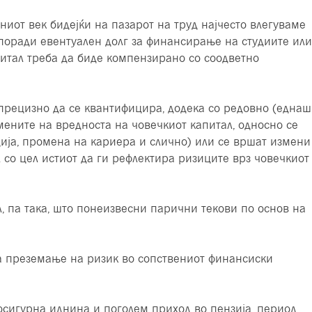
ниот век бидејќи на пазарот на труд најчесто влегуваме
 поради евентуален долг за финансирање на студиите или
питал треба да биде компензирано со соодветно
прецизно да се квантифицира, додека со редовно (еднаш
мените на вредноста на човечкиот капитал, односно се
ција, промена на кариера и слично) или се вршат измени
 со цел истиот да ги рефлектира ризиците врз човечкиот
, па така, што понеизвесни парични текови по основ на
за преземање на ризик во сопствениот финансиски
осигурна иднина и поголем приход во пензија, период