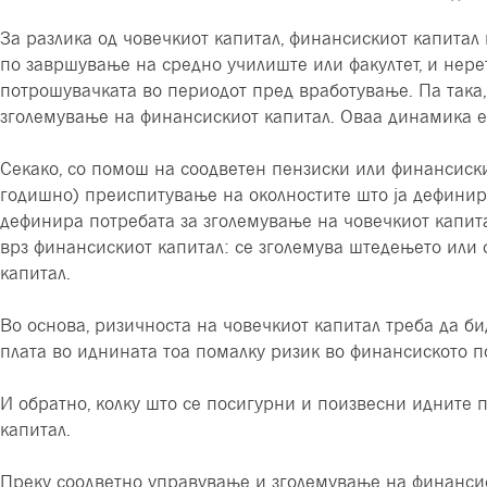
За разлика од човечкиот капитал, финансискиот капитал 
по завршување на средно училиште или факултет, и нере
потрошувачката во периодот пред вработување. Па така
зголемување на финансискиот капитал. Оваа динамика е 
Секако, со помош на соодветен пензиски или финансиски
годишно) преиспитување на околностите што ја дефинира
дефинира потребата за зголемување на човечкиот капита
врз финансискиот капитал: се зголемува штедењето или 
капитал.
Во основа, ризичноста на човечкиот капитал треба да б
плата во иднината тоа помалку ризик во финансиското п
И обратно, колку што се посигурни и поизвесни идните 
капитал.
Преку соодветно управување и зголемување на финансиск