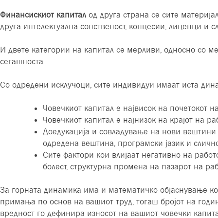
Финансискиот капитал
од друга страна се сите материјал
друга интелектуална сопственост, концесии, лиценци и с
И двете категории на капитал се мерливи, односно со 
сегашноста.
Со одредени исклучоци, сите индивидуи имаат иста дин
Човечкиот капитал е највисок на почетокот н
Човечкиот капитал е најнизок на крајот на ра
Доедукација и совладување на нови вештини 
одредена вештина, програмски јазик и слично
Сите фактори кои влијаат негативно на рабо
болест, структурна промена на пазарот на ра
За горната динамика има и математичко објаснување ко
примања по основ на вашиот труд, тогаш бројот на годи
вредност го дефинира износот на вашиот човечки капита