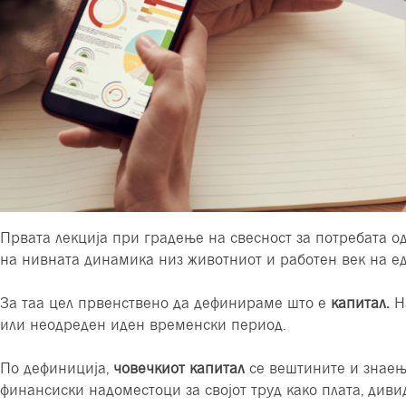
Првата лекција при градење на свесност за потребата 
на нивната динамика низ животниот и работен век на е
За таа цел првенствено да дефинираме што е
капитал.
На
или неодреден иден временски период.
По дефиниција,
човечкиот капитал
се вештините и знаења
финансиски надоместоци за својот труд како плата, диви