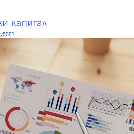
фондови
Членување
Инвестирање
Инт
ки капитал
gy58ER