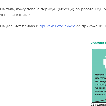
Па така, колку повеќе периоди (месеци) во работен одно
човечки капитал.
На долниот приказ и
прикаченото видео
се прикажани ни