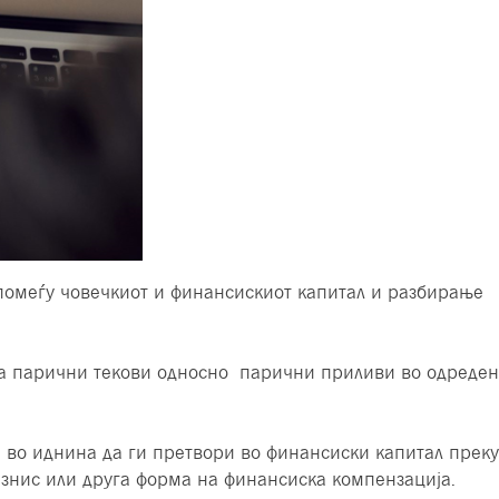
помеѓу човечкиот и финансискиот капитал и разбирање
ра парични текови односно парични приливи во одреден
 во иднина да ги претвори во финансиски капитал преку
бизнис или друга форма на финансиска компензација.