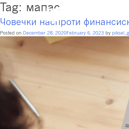
Tag:
мапас
Пензиски 
Човечки наспроти финансис
Posted on
December 28, 2020
February 6, 2023
by
piksel_