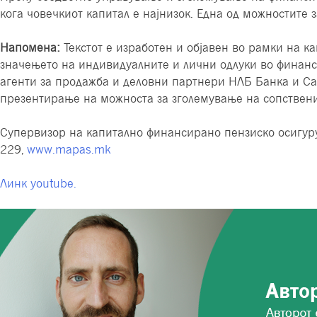
кога човечкиот капитал е најнизок. Една од можностите
Напомена:
Текстот е изработен и објавен во рамки на 
значењето на индивидуалните и лични одлуки во финанс
агенти за продажба и деловни партнери НЛБ Банка и Сав
презентирање на можноста за зголемување на сопствени
Супервизор на капитално финансирано пензиско осигуру
229,
www.mapas.mk
Линк youtube.