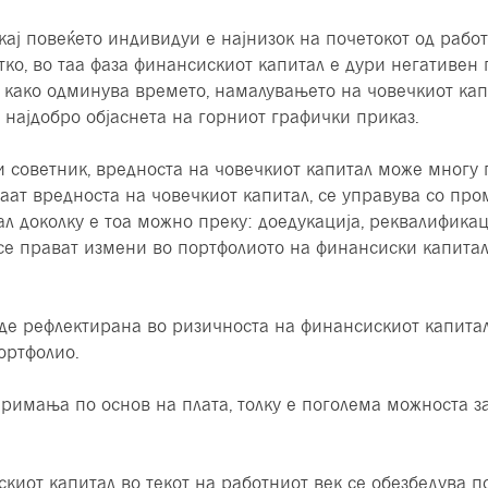
кај повеќето индивидуи е најнизок на почетокот од работ
тко, во таа фаза финансискиот капитал е дури негативен
, како одминува времето, намалувањето на човечкиот ка
најдобро објаснета на горниот графички приказ.
 советник, вредноста на човечкиот капитал може многу 
ат вредноста на човечкиот капитал, се управува со про
л доколку е тоа можно преку: доедукација, реквалифика
се прават измени во портфолиото на финансиски капитал
иде рефлектирана во ризичноста на финансискиот капитал
ортфолио.
примања по основ на плата, толку е поголема можноста 
иот капитал во текот на работниот век се обезбедува п