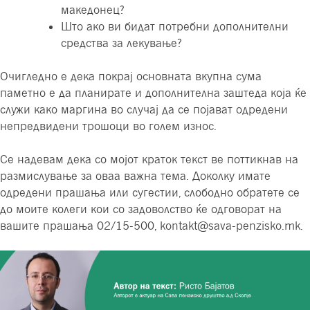
македонец?
Што ако ви бидат потребни дополнителни
средства за лекување?
Очигледно е дека покрај основната вкупна сума
паметно е да планирате и дополнителна заштеда која ќе
служи како маргина во случај да се појават одредени
непредвидени трошоци во голем износ.
Се надевам дека со мојот краток текст ве поттикнав на
размислување за оваа важна тема. Доколку имате
одредени прашања или сугестии, слободно обратете се
до моите колеги кои со задоволство ќе одговорат на
вашите прашања 02/15-500, kontakt@sava-penzisko.mk.