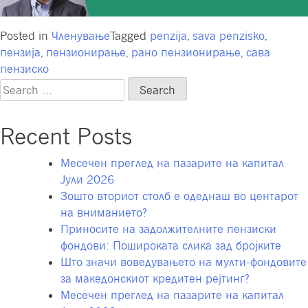
Posted in
Членување
Tagged
penzija
,
sava penzisko
,
пензија
,
пензионирање
,
рано пензионирање
,
сава
пензиско
Search
for:
Recent Posts
Месечен преглед на пазарите на капитал
Јули 2026
Зошто вториот столб е одеднаш во центарот
на вниманието?
Приносите на задолжителните пензиски
фондови: Пошироката слика зад бројките
Што значи воведувањето на мулти-фондовите
за македонскиот кредитен рејтинг?
Месечен преглед на пазарите на капитал