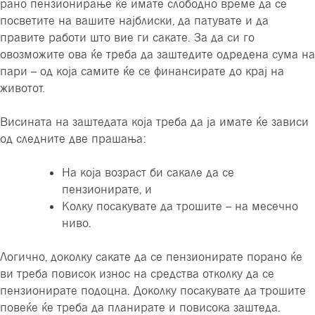
рано пензионирање ќе имате слободно време да се
посветите на вашите најблиски, да патувате и да
правите работи што вие ги сакате. За да си го
овозможите ова ќе треба да заштедите одредена сума на
пари – од која самите ќе се финансирате до крај на
животот.
Висината на заштедата која треба да ја имате ќе зависи
од следните две прашања:
На која возраст би сакале да се
пензионирате, и
Колку посакувате да трошите – на месечно
ниво.
Логично, доколку сакате да се пензионирате порано ќе
ви треба повисок износ на средства отколку да се
пензионирате подоцна. Доколку посакувате да трошите
повеќе ќе треба да планирате и повисока заштеда.