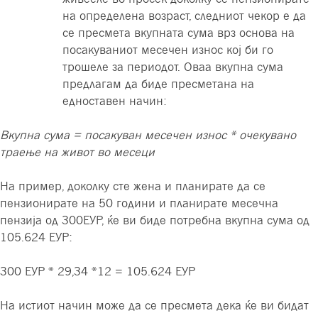
на определена возраст, следниот чекор е да
се пресмета вкупната сума врз основа на
посакуваниот месечен износ кој би го
трошеле за периодот. Оваа вкупна сума
предлагам да биде пресметана на
едноставен начин:
Вкупна сума = посакуван месечен износ * очекувано
траење на живот во месеци
На пример, доколку сте жена и планирате да се
пензионирате на 50 години и планирате месечна
пензија од 300ЕУР, ќе ви биде потребна вкупна сума од
105.624 ЕУР:
300 ЕУР * 29,34 *12 = 105.624 ЕУР
На истиот начин може да се пресмета дека ќе ви бидат