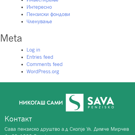
Интересно
Пензиски фондови
Членување
Meta
Log in
Entries feed
Comments feed
WordPress.org
Контакт
Сава пензиско друштво а.д Скопје Ул. Димче Мирчев