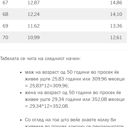
67
12,87
14,86
68
12,24
14,10
69
11,62
13,36
70
10,99
12,61
Табелата се чита на следниот начин:
маж на возраст од 50 години во просек ќе
живее уште 25,83 години или 309,96 месеци
= 25,83*12=309,96;
жена на возраст од 50 години во просек ќе
живее уште 29,34 години или 352,08 месеци
= 29,34*12=352,08.
Со оглед на тоа што веќе знаете колку би
живееле во просек доколку се пензионирате