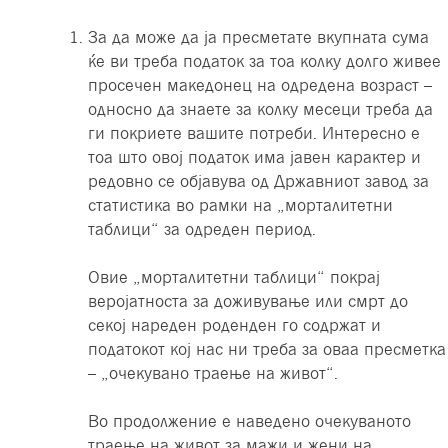
За да може да ја пресметате вкупната сума
ќе ви треба податок за тоа колку долго живее
просечен македонец на одредена возраст –
односно да знаете за колку месеци треба да
ги покриете вашите потреби. Интересно е
тоа што овој податок има јавен карактер и
редовно се објавува од Државниот завод за
статистика во рамки на „морталитетни
таблици“ за одреден период.
Овие „морталитетни таблици“ покрај
веројатноста за доживување или смрт до
секој нареден роденден го содржат и
податокот кој нас ни треба за оваа пресметка
– „очекувано траење на живот“.
Во продолжение е наведено очекуваното
траење на живот за мажи и жени на