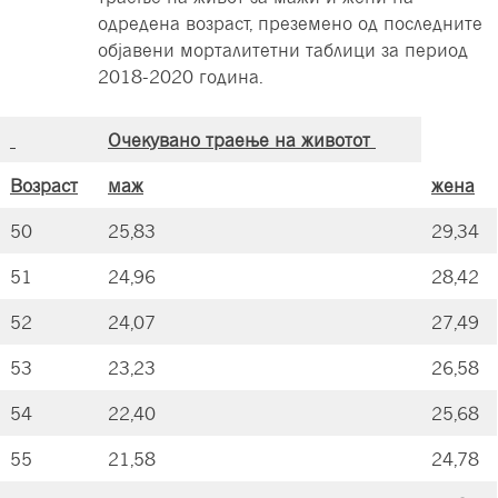
одредена возраст, преземено од последните
објавени морталитетни таблици за период
2018-2020 година.
Очекувано траење на животот
Возраст
маж
жена
50
25,83
29,34
51
24,96
28,42
52
24,07
27,49
53
23,23
26,58
54
22,40
25,68
55
21,58
24,78