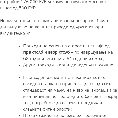
потребни 176.040 ЕУР доколку посакувате месечен
износ од 500 ЕУР.
Нормално, овие пресметани износи погоре ќе бидат
дополнување на вашите приходи од други извори,
вклучително и:
Приходи по основ на старосна пензија од
прв столб и втор столб
– по навршување на
62 години за жена и 64 години за маж;
Други приходи: кирии, дивиденди и слично.
Неопходен елемент при планирањето е
солидна стапка на принос за да го одржите
стандардот најмалку на ниво на инфлација за
која пишував во претходните блогови. Покрај
тоа, потребно е да се земат предвид и
следните битни работи:
Што ако живеете подолго од просечниот