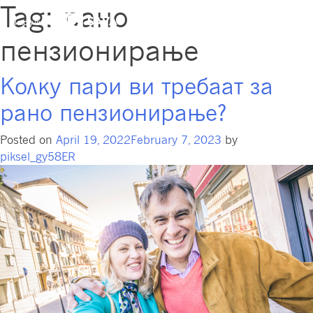
Tag:
рано
пензионирање
Колку пари ви требаат за
рано пензионирање?
Posted on
April 19, 2022
February 7, 2023
by
piksel_gy58ER