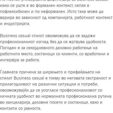
иако се уште е во формален контекст, сепак е
пофлексибилен и по неформален. Исто така може да
варира во зависност од компанијата, работниот контекст
и индустријата.
Business casual стилот овозможува да се задржи
професионалниот изглед без да се жртвува удобноста.
Погоден е за секојдневното деловно работење на
работното место, состаноци со клиенти, со вработени и
интервјуа за работа.
Главната причина за ширењето и прифаќањето на
стилот Business casual е токму во неговата сестраност и
прилагодливост на различни ситуации и потреби,
овозможувајќи да се усогласи професионализмот со
личната удобност во нормалната професионална рутина
во канцеларија, деловни посети и состаноци, како и
контакти со јавноста.