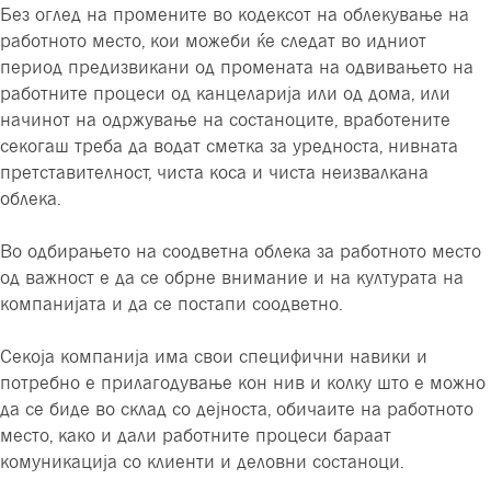
Без оглед на промените во кодексот на облекување на
работното место, кои можеби ќе следат во идниот
период предизвикани од промената на одвивањето на
работните процеси од канцеларија или од дома, или
начинот на одржување на состаноците, вработените
секогаш треба да водат сметка за уредноста, нивната
претставителност, чиста коса и чиста неизвалкана
облека.
Во одбирањето на соодветна облека за работното место
од важност е да се обрне внимание и на културата на
компанијата и да се постапи соодветно.
Секоја компанија има свои специфични навики и
потребно е прилагодување кон нив и колку што е можно
да се биде во склад со дејноста, обичаите на работното
место, како и дали работните процеси бараат
комуникација со клиенти и деловни состаноци.