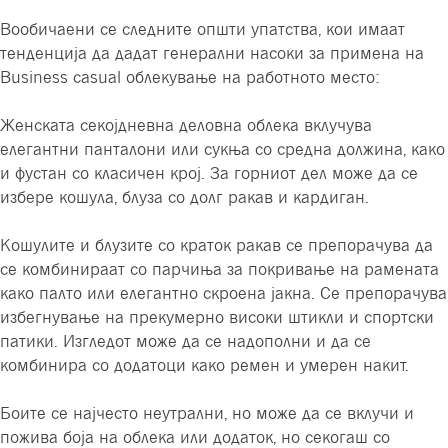
Вообичаени се следните општи упатства, кои имаат
тенденција да дадат генерални насоки за примена на
Business casual облекување на работното место:
Женската секојдневна деловна облека вклучува
елегантни панталони или сукња со средна должина, како
и фустан со класичен крој. За горниот дел може да се
избере кошула, блуза со долг ракав и кардиган.
Кошулите и блузите со краток ракав се препорачува да
се комбинираат со парчиња за покривање на рамената
како палто или елегантно скроена јакна. Се препорачува
избегнување на прекумерно високи штикли и спортски
патики. Изгледот може да се надополни и да се
комбинира со додатоци како ремен и умерен накит.
Боите се најчесто неутрални, но може да се вклучи и
пожива боја на облека или додаток, но секогаш со