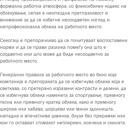
формална работна атмосфера, со флексибилен кодекс на
облекување, сепак е неопходна претпазливост и
внимание за да се избегне несоодветен изглед и
непрофесионална облека на работното место.
Секогаш е препорачливо да се почитуваат воспоставени
норми и да се прави разлика помеѓу она што е
соодветно или што може да биде несоодветно за
работното место.
Генерални правила за работното место во било која
компанија е препораката да се избегнува облека која е
светкава, со претерано изразени контрасти и дезени, да
се избегнува облека наменета за спортување, премногу
тесна или премногу кратка облека, како и премногу
широка или лабава, шорцеви или мини здолништа,
нападна и впечатлива шминка, блузи без прерамки или
кои го оставаат стомакот непокриен, исечена и скината