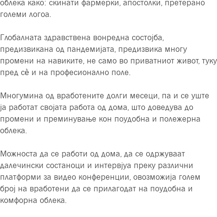
облека како: скинати фармерки, апостолки, претерано
големи логоа.
Глобалната здравствена вонредна состојба,
предизвикана од пандемијата, предизвика многу
промени на навиките, не само во приватниот живот, туку
пред сè и на професионално поле.
Многумина од вработените долги месеци, па и се уште
ја работат својата работа од дома, што доведува до
промени и преминување кон поудобна и полежерна
облека.
Можноста да се работи од дома, да се одржуваат
далечински состаноци и интервјуа преку различни
платформи за видео конференции, овозможија голем
број на вработени да се прилагодат на поудобна и
комфорна облека.