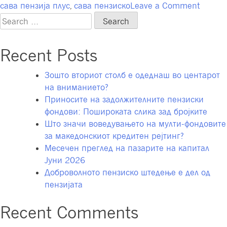
on
сава пензија плус
,
сава пензиско
Leave a Comment
Кодекс
Search
на
for:
облеку
Recent Posts
на
работн
Зошто вториот столб е одеднаш во центарот
место
на вниманието?
Приносите на задолжителните пензиски
фондови: Пошироката слика зад бројките
Што значи воведувањето на мулти-фондовите
за македонскиот кредитен рејтинг?
Месечен преглед на пазарите на капитал
Јуни 2026
Доброволното пензиско штедење е дел од
пензијата
Recent Comments