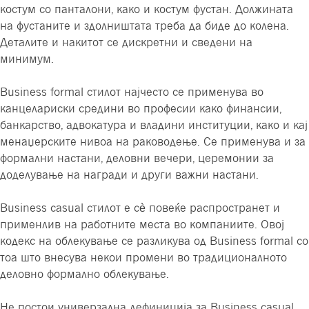
костум со панталони, како и костум фустан. Должината
на фустаните и здолништата треба да биде до колена.
Деталите и накитот се дискретни и сведени на
минимум.
Business formal стилот најчесто се применува во
канцелариски средини во професии како финансии,
банкарство, адвокатура и владини институции, како и кај
менаџерските нивоа на раководење. Се применува и за
формални настани, деловни вечери, церемонии за
доделување на награди и други важни настани.
Business casual стилот е сè повеќе распространет и
применлив на работните места во компаниите. Овој
кодекс на облекување се разликува од Business formal со
тоа што внесува некои промени во традиционалното
деловно формално облекување.
Не постои универзална дефиниција за Business casual,