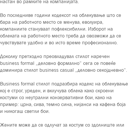
настан во рамките на компанијата.
Во последниве години кодексот на облекување што се
бара на работното место се менува, еволуира,
компаниите стануваат пофлексибилни. Изборот на
облеката на работното место треба да овозможи да се
чувствувате удобно и во исто време професионално.
Доколку претходно преовладувал стилот наречен
business formal „деловно формално“ сега се повеќе
доминира стилот business casual „деловно секојдневно“.
Business formal стилот подразбира кодекс на облекување
кој е строг, уреден, и вклучува облека како скроени
костуми со неутрални конзервативни бои, како на
пример: црна, сива, темно сина, нијанси на кафена боја
и никогаш светли бои.
Жените може да се одлучат за костум со здолниште или