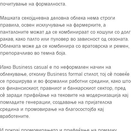
почитување на формалноста.
Машката секојдневна деловна облека нема строги
правила, освен исклучување на фармерките, а
панталоните можат да се комбинираат со кошули со долг
ракав, како палто или пуловер во зависност од сезоната.
Облеката може да се комбинира со вратоврска и ремен,
препорачливо во темна боја.
Иако Business casual е по неформален начин на
облекување, отколку Business formal стилот, тој сè повеќе
се проширува и во формални работни средини, како што
се финансискиот, правниот и банкарскиот сектор, пред
сè заради прифаќање на тековите на модернизација кај
помладите генерации, создавање на пријателска
средина и промовирање на благосостојба кај
вработените.
И покрај промовирањето и прифаќање на помалку