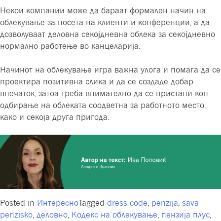
Некои компании може да бараат формален начин на
облекување за посета на клиенти и конференции, а да
дозволуваат деловна секојдневна облека за секојдневно
нормално работење во канцеларија.
Начинот на облекување игра важна улога и помага да се
проектира позитивна слика и да се создаде добар
впечаток, затоа треба внимателно да се пристапи кон
одбирање на облеката соодветна за работното место,
како и секоја друга пригода.
Posted in
Интересно
Tagged
dress code
,
penzija
,
sava
penzisko
,
деловно
,
Кодекс на облекување
,
пензија плус
,